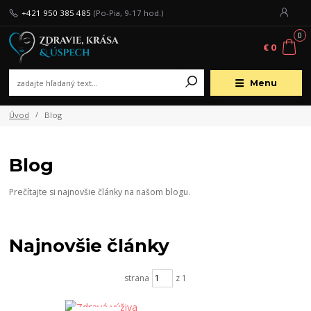
+421 950 385 485
(Po-Pia, 9-17 hod.)
0
€ 0
Menu
Úvod
Blog
Blog
Prečítajte si najnovšie články na našom blogu.
Najnovšie články
strana
z 1