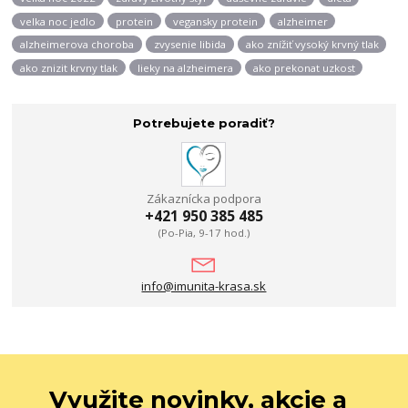
velka noc jedlo
protein
vegansky protein
alzheimer
alzheimerova choroba
zvysenie libida
ako znížiť vysoký krvný tlak
ako znizit krvny tlak
lieky na alzheimera
ako prekonat uzkost
Potrebujete poradiť?
Zákaznícka podpora
+421 950 385 485
(Po-Pia, 9-17 hod.)
info@imunita-krasa.sk
Využite novinky, akcie a