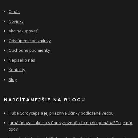
O nás
Novinky
Ako nakupovať
Odstúpenie od zmluvy
Obchodné podmienky
Napísali o nás
Kontakty
Blog
NAJČÍTANEJŠIE NA BLOGU
Huba Cordyceps a jej priaznivé účinky podložené vedou
Jarná únava - ako sa s ňou vyrovnať a čo na ňu pomáha? Tu je pár
tipov