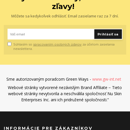
zľavy!
Môžete sa kedykoľvek odhlásiť. Email zasielame raz za 7 dní.
Prihlásiť sa
Súhlasím so
spracovaním osobných údajov
za účelom zasielania
newslettera.
Sme autorizovaným poradcom Green Ways -
www.gw-int.net
Webové stránky vytvorené nezávislým Brand Affiliate − Tieto
webové stránky nevytvorila a neschválila spoločnosť Nu Skin
Enterprises Inc. ani ich pridružené spoločnosti.”
INFORMÁCIE PRE ZÁKAZNÍKOV