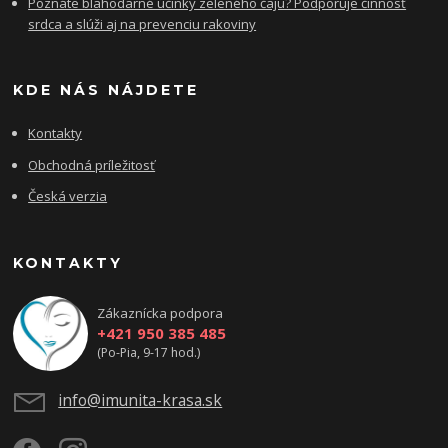
Poznáte blahodarné účinky zeleného čaju? Podporuje činnosť
srdca a slúži aj na prevenciu rakoviny
KDE NÁS NÁJDETE
Kontakty
Obchodná príležitosť
Česká verzia
KONTAKTY
Zákaznícka podpora
+421 950 385 485
(Po-Pia, 9-17 hod.)
info@imunita-krasa.sk