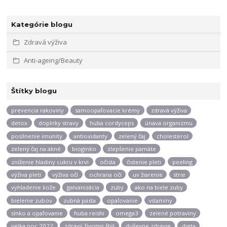
Kategórie blogu
Zdravá výživa
Anti-ageing/Beauty
Štítky blogu
prevencia rakoviny
samoopaľovacie krémy
zdravá výživa
detox
doplnky stravy
huba cordyceps
únava organizmu
posilnenie imunity
antioxidanty
zelený čaj
cholesterol
zelený čaj na akné
bioginko
zlepšenie pamäte
zníženie hladiny cukru v krvi
očista
čistenie pleti
peeling
výživa pleti
výživa očí
ochrana očí
uv žiarenie
strie
vyhladenie kože
galvanizácia
zuby
ako na biele zuby
bielenie zubov
zubná pasta
opaľovanie
vitamíny
slnko a opaľovanie
huba reishi
omega3
zelené potraviny
velka noc 2022
zdravý životný štýl
duševne zdravie
dieta