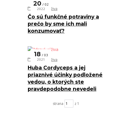
20
02
Zdravá výživa
2022
Čo sú funkčné potraviny a
prečo by sme ich mali
konzumovať?
18
03
Zdravá výživa
2021
Huba Cordyceps a jej
priaznivé účinky podložené
vedou, o ktorých ste
pravdepodobne nevedeli
strana
z 1