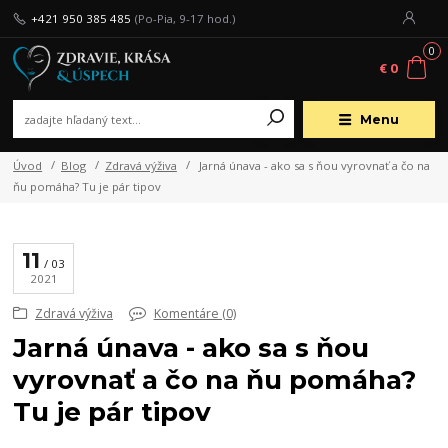
+421 950 385 485
(Po-Pia, 9-17 hod.)
0
€ 0
Menu
Úvod
Blog
Zdravá výživa
Jarná únava - ako sa s ňou vyrovnať a čo na
ňu pomáha? Tu je pár tipov
11
03
2021
Zdravá výživa
Komentáre (0)
Jarná únava - ako sa s ňou
vyrovnať a čo na ňu pomáha?
Tu je pár tipov