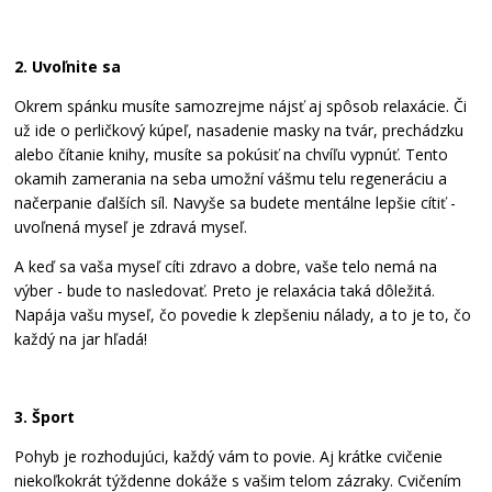
2. Uvoľnite sa
Okrem spánku musíte samozrejme nájsť aj spôsob relaxácie. Či
už ide o perličkový kúpeľ, nasadenie masky na tvár, prechádzku
alebo čítanie knihy, musíte sa pokúsiť na chvíľu vypnúť. Tento
okamih zamerania na seba umožní vášmu telu regeneráciu a
načerpanie ďalších síl. Navyše sa budete mentálne lepšie cítiť -
uvoľnená myseľ je zdravá myseľ.
A keď sa vaša myseľ cíti zdravo a dobre, vaše telo nemá na
výber - bude to nasledovať. Preto je relaxácia taká dôležitá.
Napája vašu myseľ, čo povedie k zlepšeniu nálady, a to je to, čo
každý na jar hľadá!
3. Šport
Pohyb je rozhodujúci, každý vám to povie. Aj krátke cvičenie
niekoľkokrát týždenne dokáže s vašim telom zázraky. Cvičením