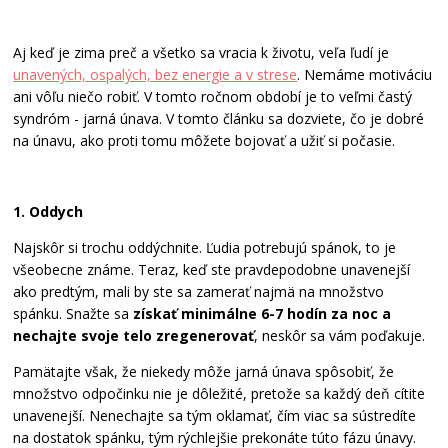
Aj keď je zima preč a všetko sa vracia k životu, veľa ľudí je
unavených, ospalých, bez energie a v strese
. Nemáme motiváciu
ani vôľu niečo robiť. V tomto ročnom období je to veľmi častý
syndróm - jarná únava. V tomto článku sa dozviete, čo je dobré
na únavu, ako proti tomu môžete bojovať a užiť si počasie.
1. Oddych
Najskôr si trochu oddýchnite. Ľudia potrebujú spánok, to je
všeobecne známe. Teraz, keď ste pravdepodobne unavenejší
ako predtým, mali by ste sa zamerať najmä na množstvo
spánku. Snažte sa
získať minimálne 6-7 hodín za noc a
nechajte svoje telo zregenerovať
, neskôr sa vám poďakuje.
Pamätajte však, že niekedy môže jarná únava spôsobiť, že
množstvo odpočinku nie je dôležité, pretože sa každý deň cítite
unavenejší. Nenechajte sa tým oklamať, čím viac sa sústredíte
na dostatok spánku, tým rýchlejšie prekonáte túto fázu únavy.