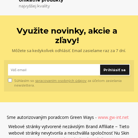
najvyššej kvality
Využite novinky, akcie a
zľavy!
Môžete sa kedykoľvek odhlásiť. Email zasielame raz za 7 dní.
Prihlásiť sa
Súhlasím so
spracovaním osobných údajov
za účelom zasielania
newslettera.
Sme autorizovaným poradcom Green Ways -
www.gw-int.net
Webové stránky vytvorené nezávislým Brand Affiliate − Tieto
webové stránky nevytvorila a neschválila spoločnosť Nu Skin