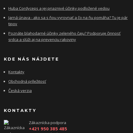
Huba Cordyceps a jej priaznivé účinky podložené vedou
Jarná únava - ako sa s ňou vyrovnať a čo na ňu pomáha? Tu je pár
tipov
Poznáte blahodarné účinky zeleného čaju? Podporuje činnosť
srdca a slúži aj na prevenciu rakoviny
KDE NÁS NÁJDETE
Kontakty
Obchodná príležitosť
Česká verzia
KONTAKTY
Zákaznícka podpora
+421 950 385 485