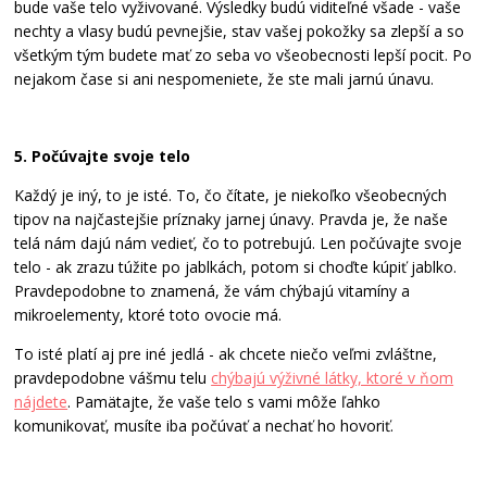
bude vaše telo vyživované. Výsledky budú viditeľné všade - vaše
nechty a vlasy budú pevnejšie, stav vašej pokožky sa zlepší a so
všetkým tým budete mať zo seba vo všeobecnosti lepší pocit. Po
nejakom čase si ani nespomeniete, že ste mali jarnú únavu.
5. Počúvajte svoje telo
Každý je iný, to je isté. To, čo čítate, je niekoľko všeobecných
tipov na najčastejšie príznaky jarnej únavy. Pravda je, že naše
telá nám dajú nám vedieť, čo to potrebujú. Len počúvajte svoje
telo - ak zrazu túžite po jablkách, potom si choďte kúpiť jablko.
Pravdepodobne to znamená, že vám chýbajú vitamíny a
mikroelementy, ktoré toto ovocie má.
To isté platí aj pre iné jedlá - ak chcete niečo veľmi zvláštne,
pravdepodobne vášmu telu
chýbajú výživné látky, ktoré v ňom
nájdete
. Pamätajte, že vaše telo s vami môže ľahko
komunikovať, musíte iba počúvať a nechať ho hovoriť.