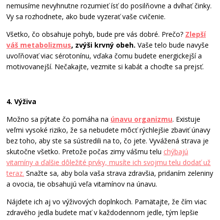
nemusíme nevyhnutne rozumieť ísť do posilňovne a dvíhať činky.
Vy sa rozhodnete, ako bude vyzerať vaše cvičenie.
Všetko, čo obsahuje pohyb, bude pre vás dobré. Prečo?
Zlepší
váš metabolizmus
, zvýši krvný obeh.
Vaše telo bude navyše
uvoľňovať viac sérotonínu, vďaka čomu budete energickejší a
motivovanejší. Nečakajte, vezmite si kabát a choďte sa prejsť.
4. Výživa
Možno sa pýtate čo pomáha na
únavu organizmu
. Existuje
veľmi vysoké riziko, že sa nebudete môcť rýchlejšie zbaviť únavy
bez toho, aby ste sa sústredili na to, čo jete. Vyvážená strava je
skutočne všetko. Pretože počas zimy vášmu telu
chýbajú
vitamíny a ďalšie dôležité prvky, musíte ich svojmu telu dodať už
teraz.
Snažte sa, aby bola vaša strava zdravšia, pridaním zeleniny
a ovocia, tie obsahujú veľa vitamínov na únavu.
Nájdete ich aj vo výživových doplnkoch. Pamätajte, že čím viac
zdravého jedla budete mať v každodennom jedle, tým lepšie