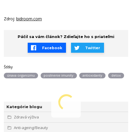
Zdroj:
bidroom.com
Páčil sa vám článok? Zdieľajte ho s priateľmi
Facebook
Twitter
Štítky
únava organizmu
posilnenie imunity
antioxidanty
detox
Kategórie blogu
Zdravá výživa
Anti-ageing/Beauty