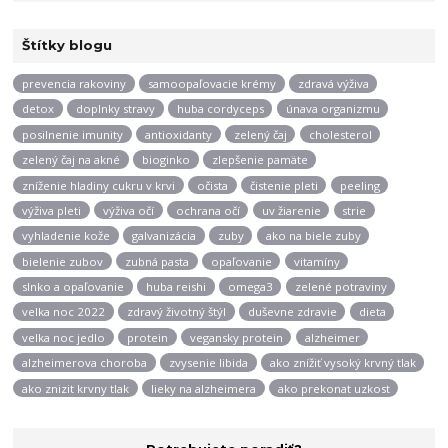
Štítky blogu
prevencia rakoviny
samoopaľovacie krémy
zdravá výživa
detox
doplnky stravy
huba cordyceps
únava organizmu
posilnenie imunity
antioxidanty
zelený čaj
cholesterol
zelený čaj na akné
bioginko
zlepšenie pamäte
zníženie hladiny cukru v krvi
očista
čistenie pleti
peeling
výživa pleti
výživa očí
ochrana očí
uv žiarenie
strie
vyhladenie kože
galvanizácia
zuby
ako na biele zuby
bielenie zubov
zubná pasta
opaľovanie
vitamíny
slnko a opaľovanie
huba reishi
omega3
zelené potraviny
velka noc 2022
zdravý životný štýl
duševne zdravie
dieta
velka noc jedlo
protein
vegansky protein
alzheimer
alzheimerova choroba
zvysenie libida
ako znížiť vysoký krvný tlak
ako znizit krvny tlak
lieky na alzheimera
ako prekonat uzkost