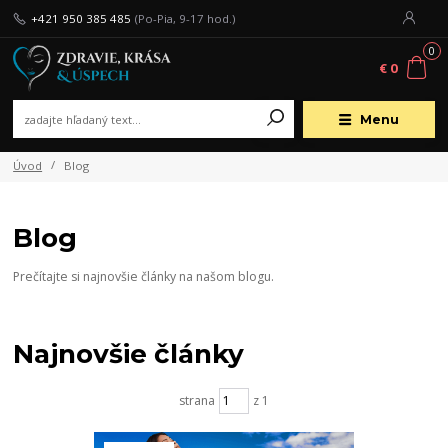
+421 950 385 485
(Po-Pia, 9-17 hod.)
0
€ 0
Menu
Úvod
Blog
Blog
Prečítajte si najnovšie články na našom blogu.
Najnovšie články
strana
z 1