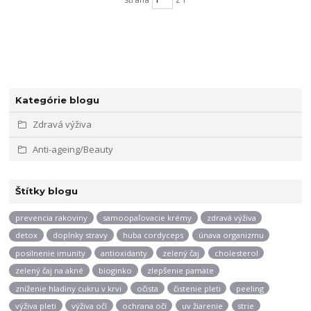
Kategórie blogu
Zdravá výživa
Anti-ageing/Beauty
Štítky blogu
prevencia rakoviny
samoopaľovacie krémy
zdravá výživa
detox
doplnky stravy
huba cordyceps
únava organizmu
posilnenie imunity
antioxidanty
zelený čaj
cholesterol
zelený čaj na akné
bioginko
zlepšenie pamäte
zníženie hladiny cukru v krvi
očista
čistenie pleti
peeling
výživa pleti
výživa očí
ochrana očí
uv žiarenie
strie