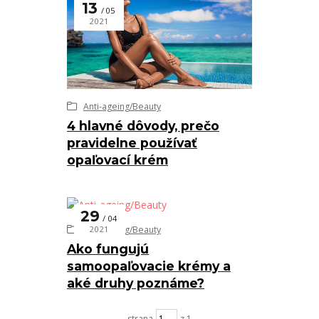
13
05
2021
Anti-ageing/Beauty
4 hlavné dôvody, prečo
pravidelne používať
opaľovací krém
29
04
Anti-ageing/Beauty
2021
Ako fungujú
samoopaľovacie krémy a
aké druhy poznáme?
strana
z 1