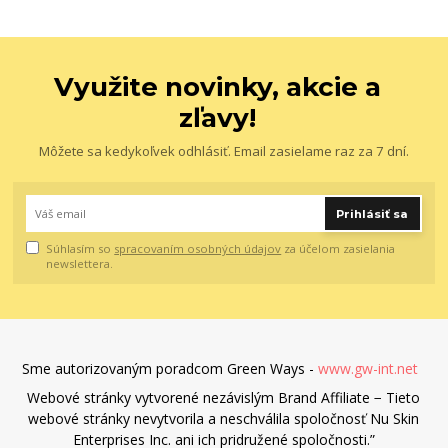
Využite novinky, akcie a
zľavy!
Môžete sa kedykoľvek odhlásiť. Email zasielame raz za 7 dní.
Prihlásiť sa
Súhlasím so
spracovaním osobných údajov
za účelom zasielania
newslettera.
Sme autorizovaným poradcom Green Ways -
www.gw-int.net
Webové stránky vytvorené nezávislým Brand Affiliate − Tieto
webové stránky nevytvorila a neschválila spoločnosť Nu Skin
Enterprises Inc. ani ich pridružené spoločnosti.”