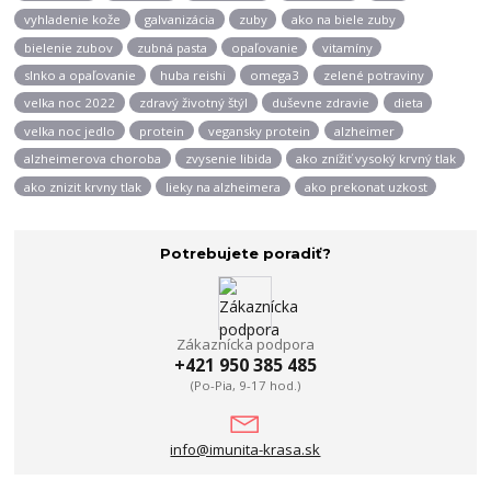
vyhladenie kože
galvanizácia
zuby
ako na biele zuby
bielenie zubov
zubná pasta
opaľovanie
vitamíny
slnko a opaľovanie
huba reishi
omega3
zelené potraviny
velka noc 2022
zdravý životný štýl
duševne zdravie
dieta
velka noc jedlo
protein
vegansky protein
alzheimer
alzheimerova choroba
zvysenie libida
ako znížiť vysoký krvný tlak
ako znizit krvny tlak
lieky na alzheimera
ako prekonat uzkost
Potrebujete poradiť?
Zákaznícka podpora
+421 950 385 485
(Po-Pia, 9-17 hod.)
info@imunita-krasa.sk