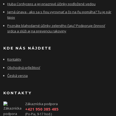
Huba Cordyceps a jej priaznivé účinky podložené vedou
Jarná únava - ako sa s ňou vyrovnať a čo na ňu pomáha? Tu je pár
tipov
Poznáte blahodarné účinky zeleného čaju? Podporuje činnosť
srdca a slúži aj na prevenciu rakoviny
KDE NÁS NÁJDETE
Kontakty
Obchodná príležitosť
Česká verzia
KONTAKTY
Zákaznícka podpora
+421 950 385 485
(Po-Pia, 9-17 hod.)