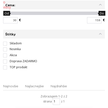
Cena:
Od
Do
€
€
Štítky
Skladom
Novinka
Akcia
Doprava ZADARMO
TOP produkt
Najnovšie
Najlacnejšie
Najdrahšie
Zobrazujem 1-2 z 2
strana
z 1