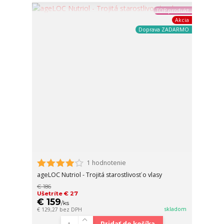
TOP produkt
Akcia
Doprava ZADARMO
1 hodnotenie
ageLOC Nutriol - Trojitá starostlivosť o vlasy
€ 186
Ušetríte € 27
€ 159
/
ks
skladom
€ 129,27
bez DPH
Pridať do košíka