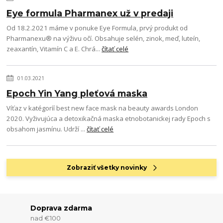
Eye formula Pharmanex už v predaji
Od 18.2.2021 máme v ponuke Eye Formula, prvý produkt od
Pharmanexu® na výživu očí. Obsahuje selén, zinok, meď, luteín,
zeaxantín, Vitamín C a E. Chrá...
čítať celé
01.03.2021
Epoch Yin Yang pleťová maska
Víťaz v katégoríí best new face mask na beauty awards London
2020. Vyživujúca a detoxikačná maska etnobotanickej rady Epoch s
obsahom jasmínu. Udrží ...
čítať celé
Zobraziť všetky novinky
Doprava zdarma
nad €100