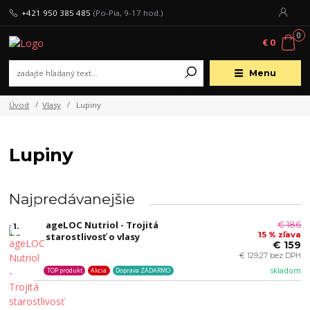
+421 950 385 485
(Po-Pia, 9-17 hod.)
0
€ 0
Menu
Úvod
Vlasy
Lupiny
Lupiny
Najpredávanejšie
ageLOC Nutriol - Trojitá
€ 186
1.
15 % zľava
starostlivosť o vlasy
€ 159
€ 129,27 bez DPH
skladom
TOP produkt
Akcia
Doprava ZADARMO