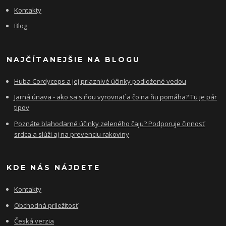
Kontakty
Blog
NAJČÍTANEJŠIE NA BLOGU
Huba Cordyceps a jej priaznivé účinky podložené vedou
Jarná únava - ako sa s ňou vyrovnať a čo na ňu pomáha? Tu je pár
tipov
Poznáte blahodarné účinky zeleného čaju? Podporuje činnosť
srdca a slúži aj na prevenciu rakoviny
KDE NÁS NÁJDETE
Kontakty
Obchodná príležitosť
Česká verzia