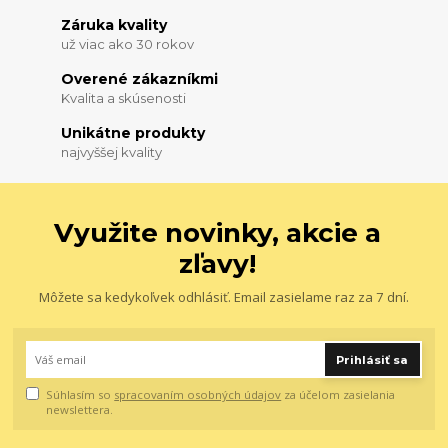
Záruka kvality
už viac ako 30 rokov
Overené zákazníkmi
Kvalita a skúsenosti
Unikátne produkty
najvyššej kvality
Využite novinky, akcie a
zľavy!
Môžete sa kedykoľvek odhlásiť. Email zasielame raz za 7 dní.
Prihlásiť sa
Súhlasím so
spracovaním osobných údajov
za účelom zasielania
newslettera.