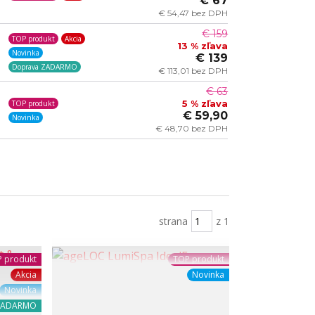
€ 67
€ 54,47 bez DPH
€ 159
TOP produkt
Akcia
13 % zľava
Novinka
€ 139
Doprava ZADARMO
€ 113,01 bez DPH
€ 63
5 % zľava
TOP produkt
€ 59,90
Novinka
€ 48,70 bez DPH
strana
z 1
 produkt
TOP produkt
Akcia
Novinka
Novinka
ZADARMO