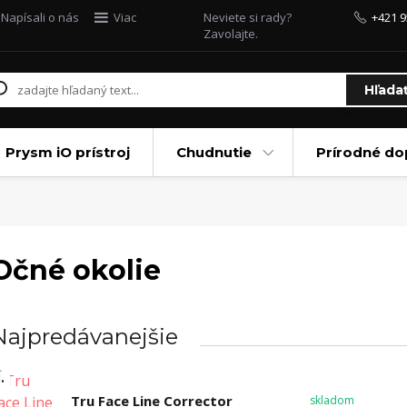
Napísali o nás
Viac
Neviete si rady?
+421 9
Zavolajte.
Hľada
Prysm iO prístroj
Chudnutie
Prírodné do
Očné okolie
Najpredávanejšie
.
Tru Face Line Corrector
skladom