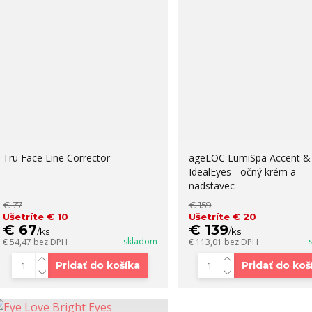
Tru Face Line Corrector
ageLOC LumiSpa Accent &
IdealEyes - očný krém a
nadstavec
€ 77
€ 159
Ušetríte € 10
Ušetríte € 20
€ 67
€ 139
/
ks
/
ks
skladom
€ 54,47
bez DPH
€ 113,01
bez DPH
Pridať do košíka
Pridať do koš