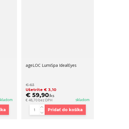
ageLOC LumiSpa IdealEyes
€ 63
Ušetríte € 3,10
€ 59,90
/
ks
skladom
skladom
€ 48,70
bez DPH
íka
Pridať do košíka