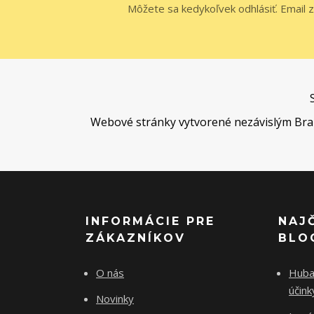
Môžete sa kedykoľvek odhlásiť. Email z
Webové stránky vytvorené nezávislým Brand 
INFORMÁCIE PRE
NAJ
ZÁKAZNÍKOV
BLO
O nás
Huba 
účin
Novinky