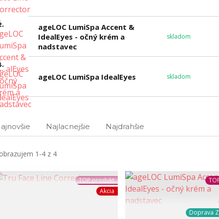
2.
ageLOC LumiSpa Accent &
IdealEyes - očný krém a
skladom
nadstavec
3.
ageLOC LumiSpa IdealEyes
skladom
ajnovšie
Najlacnejšie
Najdrahšie
obrazujem 1-4 z 4
TOP produkt
TOP
Akcia
Doprava 