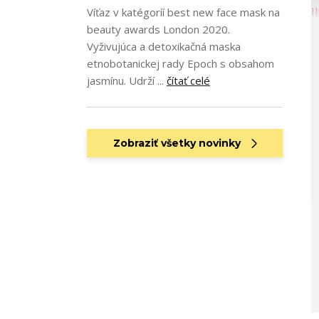
Víťaz v katégoríí best new face mask na
beauty awards London 2020.
Vyživujúca a detoxikačná maska
etnobotanickej rady Epoch s obsahom
jasmínu. Udrží ...
čítať celé
Zobraziť všetky novinky