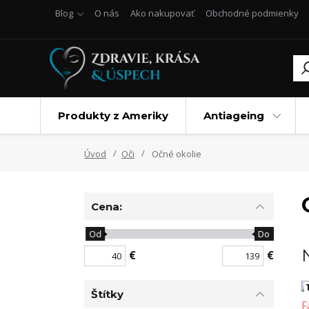
Blog
O nás
Ako nakupovať
Obchodné podmienky
Produkty z Ameriky
Antiageing
Úvod
Oči
Očné okolie
Cena:
Od
Do
€
€
1
Štítky