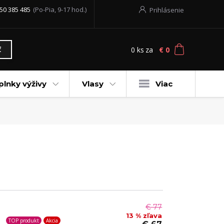
50 385 485
(Po-Pia, 9-17 hod.)
Prihlásenie
0
ks
za
€ 0
ť
plnky výživy
Vlasy
Viac
€ 77
13 % zľava
TOP produkt
Akcia