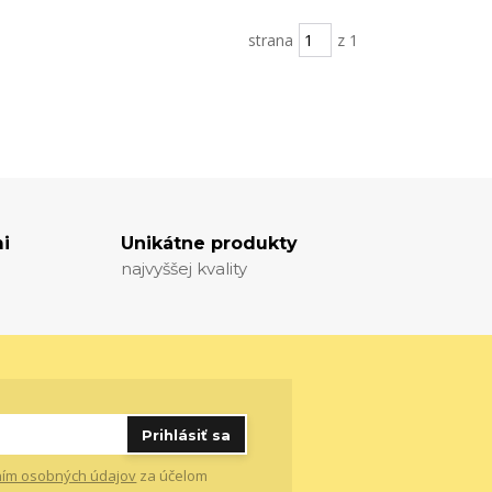
strana
z 1
i
Unikátne produkty
najvyššej kvality
Prihlásiť sa
ím osobných údajov
za účelom