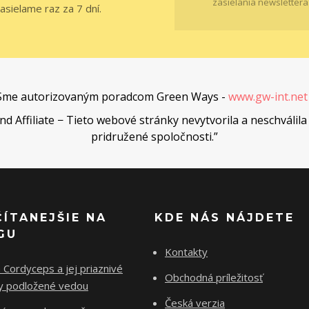
zasielania newslettera
asielame raz za 7 dní.
Sme autorizovaným poradcom Green Ways -
www.gw-int.ne
Affiliate − Tieto webové stránky nevytvorila a neschválila 
pridružené spoločnosti.”
ČÍTANEJŠIE NA
KDE NÁS NÁJDETE
GU
Kontakty
Cordyceps a jej priaznivé
Obchodná príležitosť
ky podložené vedou
Česká verzia