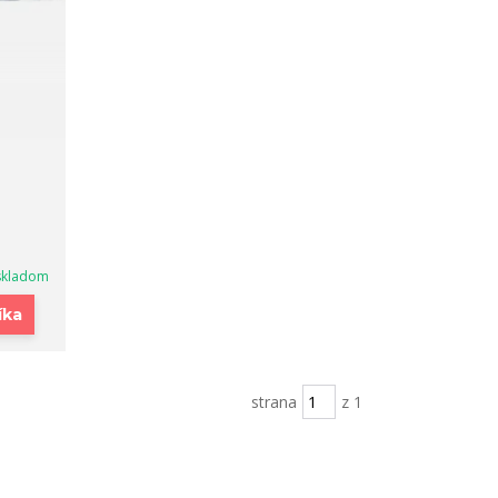
skladom
íka
strana
z 1