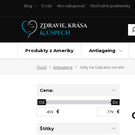
Blog
O nás
Ako nakupovať
Obchodné podmienky
Produkty z Ameriky
Antiageing
Úvod
Antiageing
Gély na Galvanic na telo
Cena:
Od
Do
€
€
Štítky