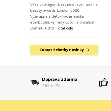
Víťaz v katégoríí best new face mask na
beauty awards London 2020.
Vyživujúca a detoxikačná maska
etnobotanickej rady Epoch s obsahom
jasmínu. Udrží ...
čítať celé
Zobraziť všetky novinky
Doprava zdarma
nad €100