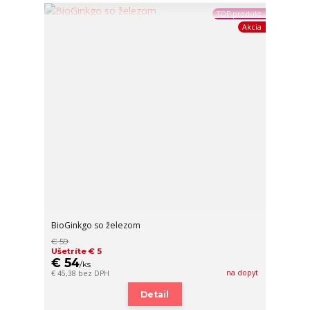
TOP produkt
Akcia
BioGinkgo so železom
€ 59
Ušetríte € 5
€ 54
/
ks
na dopyt
€ 45,38
bez DPH
Detail