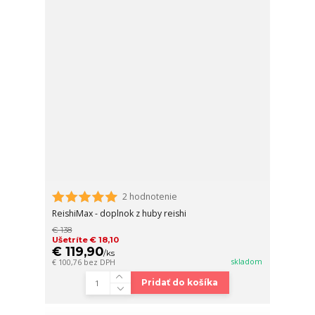
2 hodnotenie
ReishiMax - doplnok z huby reishi
€ 138
Ušetríte € 18,10
€ 119,90
/
ks
skladom
€ 100,76
bez DPH
Pridať do košíka