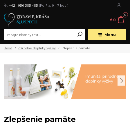
+421 950 385 485
(Po-Pia, 9-17 hod.)
0
€ 0
Menu
Úvod
Prírodné doplnky výživy
Zlepšenie pamäte
Zlepšenie pamäte