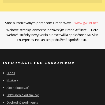
Sme autorizovaným poradcom Green Ways -
www.gw-int.net
Webové stránky vytvorené nezávislým Brand Affiliate − Tieto
webové stránky nevytvorila a neschválila spoločnosť Nu Skin
Enterprises Inc. ani ich pridružené spoločnosti.”
INFORMÁCIE PRE ZÁKAZNÍKOV
O nás
Novinky
Ako nakupovať
Odstúpenie od zmluvy
Obchodné podmienky