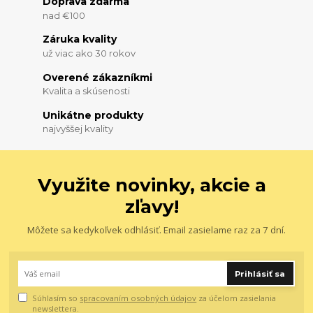
Doprava zdarma
nad €100
Záruka kvality
už viac ako 30 rokov
Overené zákazníkmi
Kvalita a skúsenosti
Unikátne produkty
najvyššej kvality
Využite novinky, akcie a
zľavy!
Môžete sa kedykoľvek odhlásiť. Email zasielame raz za 7 dní.
Prihlásiť sa
Súhlasím so
spracovaním osobných údajov
za účelom zasielania
newslettera.