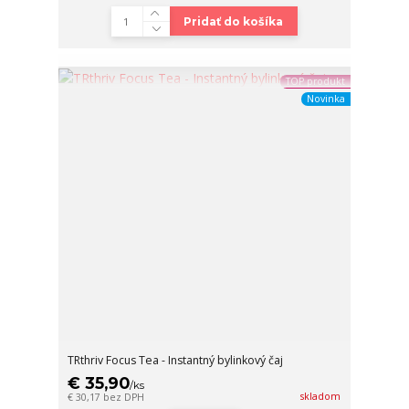
Pridať do košíka
TOP produkt
Novinka
TRthriv Focus Tea - Instantný bylinkový čaj
€ 35,90
/
ks
skladom
€ 30,17
bez DPH