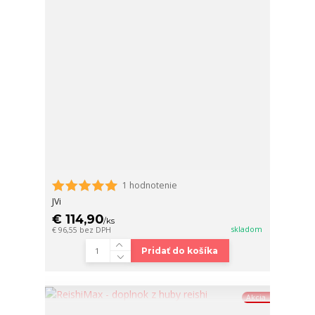
1 hodnotenie
JVi
€ 114,90
/
ks
skladom
€ 96,55
bez DPH
Pridať do košíka
Akcia