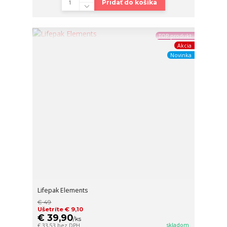
Pridať do košíka
TOP produkt
Akcia
Novinka
Lifepak Elements
€ 49
Ušetríte € 9,10
€ 39,90
/
ks
skladom
€ 33,53
bez DPH