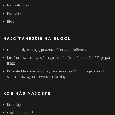
Napísali o nás
Kontakty
Blog
NAJČÍTANEJŠIE NA BLOGU
Huba Cordyceps a jej priaznivé účinky podložené vedou
Jarná únava - ako sa s ňou vyrovnať a čo na ňu pomáha? Tu je pár
tipov
Poznáte blahodarné účinky zeleného čaju? Podporuje činnosť
srdca a slúži aj na prevenciu rakoviny
KDE NÁS NÁJDETE
Kontakty
Obchodná príležitosť