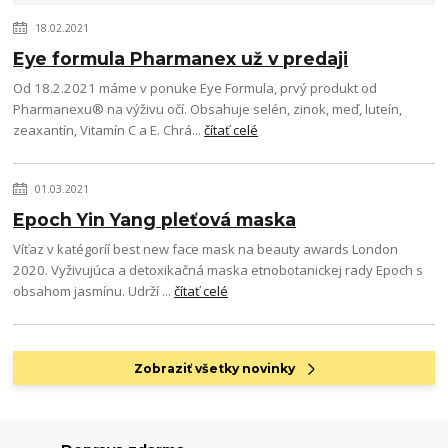
18.02.2021
Eye formula Pharmanex už v predaji
Od 18.2.2021 máme v ponuke Eye Formula, prvý produkt od
Pharmanexu® na výživu očí. Obsahuje selén, zinok, meď, luteín,
zeaxantín, Vitamín C a E. Chrá...
čítať celé
01.03.2021
Epoch Yin Yang pleťová maska
Víťaz v katégoríí best new face mask na beauty awards London
2020. Vyživujúca a detoxikačná maska etnobotanickej rady Epoch s
obsahom jasmínu. Udrží ...
čítať celé
Zobraziť všetky novinky