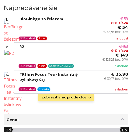
Najpredávanejšie
BioGinkgo so železom
€ 59
1.
8 % zľava
€ 54
€ 45,38 bez DPH
na dopyt
TOP produkt
Akcia
R2
€ 163
2.
9 % zľava
€ 149
€ 125,21 bez DPH
skladom
TOP produkt
Akcia
Doprava ZADARMO
TRthriv Focus Tea - Instantný
€ 35,90
3.
bylinkový čaj
€ 30,17 bez DPH
skladom
TOP produkt
Novinka
zobraziť viac produktov
Cena:
Od
Do