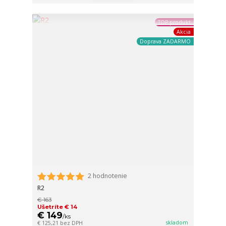
TOP produkt
Akcia
Doprava ZADARMO
2 hodnotenie
R2
€ 163
Ušetríte € 14
€ 149
/
ks
skladom
€ 125,21
bez DPH