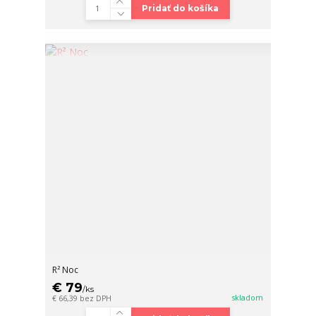
Pridať do košíka
R² Noc
€ 79
/
ks
skladom
€ 66,39
bez DPH