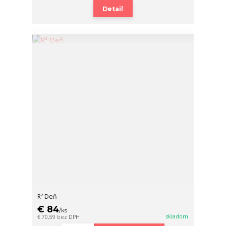
Detail
R² Deň
€ 84
/
ks
skladom
€ 70,59
bez DPH