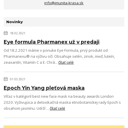
info@imunita-krasa.sk
Novinky
18.02.2021
Eye formula Pharmanex už v predaji
Od 18.2.2021 máme v ponuke Eye Formula, prvý produkt od
Pharmanexu® na výživu očí. Obsahuje selén, zinok, meď, luteín,
zeaxantín, Vitamín C a E. Chrá...
čítať celé
01.03.2021
Epoch Yin Yang pleťová maska
Víťaz v katégoríí best new face mask na beauty awards London
2020. Vyživujúca a detoxikačná maska etnobotanickej rady Epoch s
obsahom jasmínu. Udrží ...
čítať celé