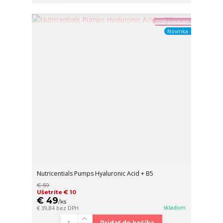
TOP produkt
Novinka
Nutricentials Pumps Hyaluronic Acid + B5
€ 59
Ušetríte € 10
€ 49
/
ks
skladom
€ 39,84
bez DPH
Pridať do košíka