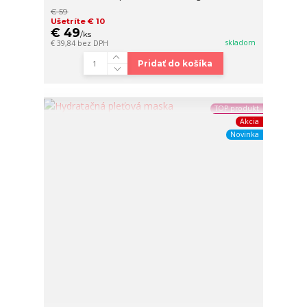
€ 59
Ušetríte € 10
€ 49
/
ks
skladom
€ 39,84
bez DPH
Pridať do košíka
TOP produkt
Akcia
Novinka