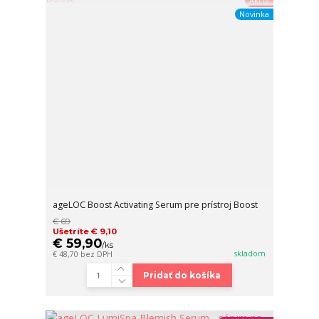
Akcia
Novinka
ageLOC Boost Activating Serum pre prístroj Boost
€ 69
Ušetríte € 9,10
€ 59,90
/
ks
skladom
€ 48,70
bez DPH
Pridať do košíka