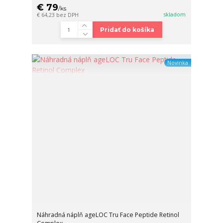
€ 79
/
ks
skladom
€ 64,23
bez DPH
Pridať do košíka
Novinka
Náhradná náplň ageLOC Tru Face Peptide Retinol