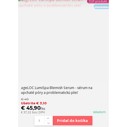
TOP produkt
Novinka
ageLOC LumiSpa Blemish Serum - sérum na
upchaté póry a problematickú pleť
€ 49
Ušetríte € 3,10
€ 45,90
/
ks
skladom
€ 37,32
bez DPH
Pridať do košíka