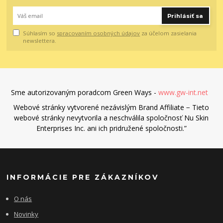
Prihlásiť sa
Súhlasím so
spracovaním osobných údajov
za účelom zasielania
newslettera.
Sme autorizovaným poradcom Green Ways -
www.gw-int.net
Webové stránky vytvorené nezávislým Brand Affiliate − Tieto
webové stránky nevytvorila a neschválila spoločnosť Nu Skin
Enterprises Inc. ani ich pridružené spoločnosti.”
INFORMÁCIE PRE ZÁKAZNÍKOV
O nás
Novinky