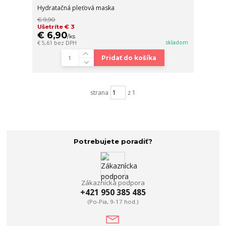
Hydratačná pleťová maska
€ 9,90
Ušetríte € 3
€ 6,90
/
ks
skladom
€ 5,61
bez DPH
Pridať do košíka
strana
z 1
Potrebujete poradiť?
Zákaznícka podpora
+421 950 385 485
(Po-Pia, 9-17 hod.)