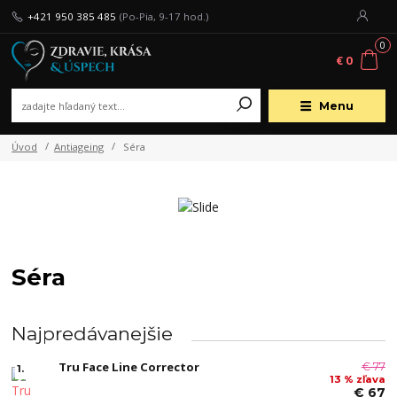
+421 950 385 485
(Po-Pia, 9-17 hod.)
0
€ 0
Menu
Úvod
Antiageing
Séra
Séra
Najpredávanejšie
Tru Face Line Corrector
€ 77
1.
13 % zľava
€ 67