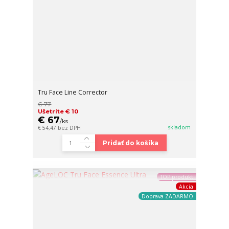
Tru Face Line Corrector
€ 77
Ušetríte € 10
€ 67
/
ks
skladom
€ 54,47
bez DPH
Pridať do košíka
TOP produkt
Akcia
Doprava ZADARMO