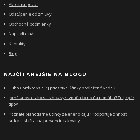
Ako nakupovať
Odstúpenie od zmluvy
Obchodné podmienky
Napísali o nás
Kontakty
Blog
NAJČÍTANEJŠIE NA BLOGU
Huba Cordyceps a jej priaznivé účinky podložené vedou
Jarná únava - ako sa s ňou vyrovnať a čo na ňu pomáha? Tu je pár
tipov
Poznáte blahodarné účinky zeleného čaju? Podporuje činnosť
srdca a slúži aj na prevenciu rakoviny