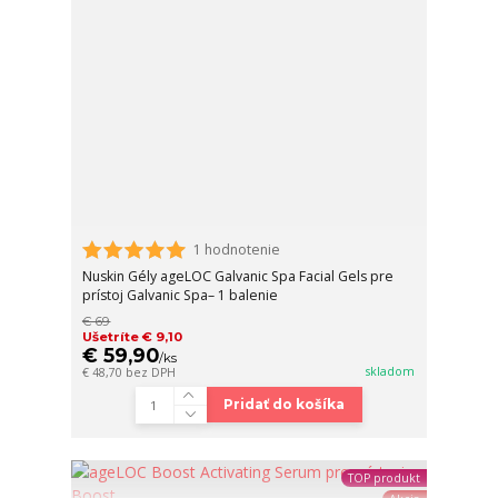
1 hodnotenie
Nuskin Gély ageLOC Galvanic Spa Facial Gels pre
prístoj Galvanic Spa– 1 balenie
€ 69
Ušetríte € 9,10
€ 59,90
/
ks
skladom
€ 48,70
bez DPH
Pridať do košíka
TOP produkt