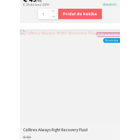
/
ks
skladom
€ 39,84
bez DPH
Pridať do košíka
TOP produkt
Novinka
Celltrex Always Right Recovery Fluid
€ 69