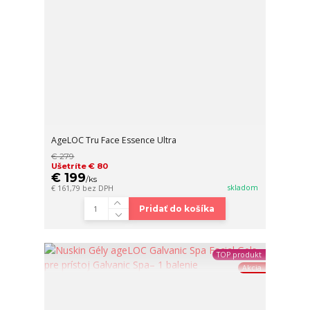
AgeLOC Tru Face Essence Ultra
€ 279
Ušetríte € 80
€ 199
/
ks
skladom
€ 161,79
bez DPH
Pridať do košíka
TOP produkt
Akcia