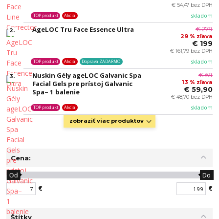
€ 54,47 bez DPH
skladom
TOP produkt
Akcia
AgeLOC Tru Face Essence Ultra
€ 279
2.
29 % zľava
€ 199
€ 161,79 bez DPH
skladom
TOP produkt
Akcia
Doprava ZADARMO
Nuskin Gély ageLOC Galvanic Spa
€ 69
3.
13 % zľava
Facial Gels pre prístoj Galvanic
€ 59,90
Spa– 1 balenie
€ 48,70 bez DPH
skladom
TOP produkt
Akcia
zobraziť viac produktov
Cena:
Od
Do
€
€
Štítky