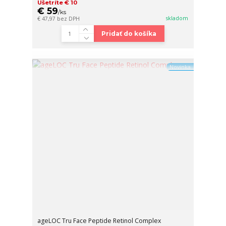
Ušetríte € 10
€ 59
/
ks
skladom
€ 47,97
bez DPH
Pridať do košíka
Novinka
ageLOC Tru Face Peptide Retinol Complex