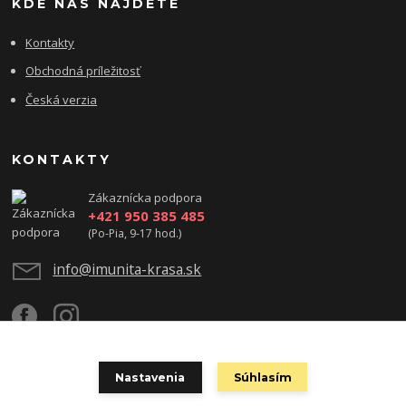
KDE NÁS NÁJDETE
Kontakty
Obchodná príležitosť
Česká verzia
KONTAKTY
Zákaznícka podpora
+421 950 385 485
(Po-Pia, 9-17 hod.)
info@imunita-krasa.sk
Nastavenia
Súhlasím
Copyright ©2023 Zdravie, krása & úspech - www.imunita-krasa.sk