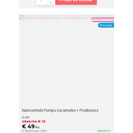
TOP produkt
Novinka
Nutricentials Pumps Ceramides + Postbiotics
€ 59
Ušetríte € 10
€ 49
/
ks
skladom
€ 39,84
bez DPH