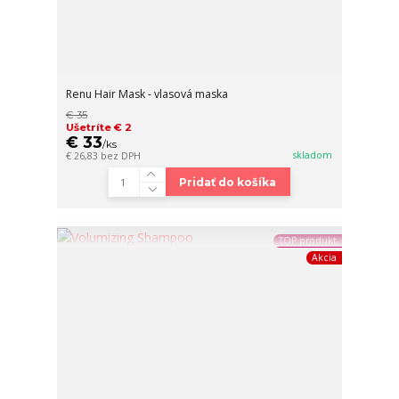
Renu Hair Mask - vlasová maska
€ 35
Ušetríte € 2
€ 33
/
ks
skladom
€ 26,83
bez DPH
Pridať do košíka
TOP produkt
Akcia