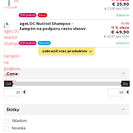
€ 25,90
€ 21,06 bez DPH
skladom
TOP produkt
Akcia
ageLOC Nutriol Shampoo -
€ 56
3.
11 % zľava
šampón na podporu rastu vlasov
€ 49,90
€ 40,57 bez DPH
skladom
TOP produkt
Novinka
zobraziť viac produktov
Cena:
Od
Do
€
€
Štítky
Skladom
Novinka