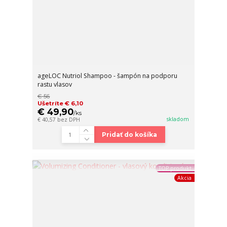
ageLOC Nutriol Shampoo - šampón na podporu
rastu vlasov
€ 56
Ušetríte € 6,10
€ 49,90
/
ks
skladom
€ 40,57
bez DPH
Pridať do košíka
TOP produkt
Akcia