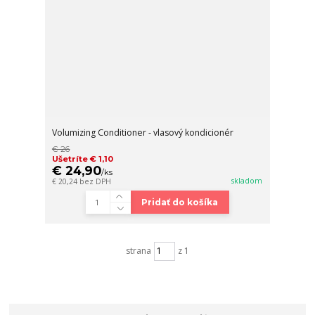
Volumizing Conditioner - vlasový kondicionér
€ 26
Ušetríte € 1,10
€ 24,90
/
ks
skladom
€ 20,24
bez DPH
Pridať do košíka
strana
z 1