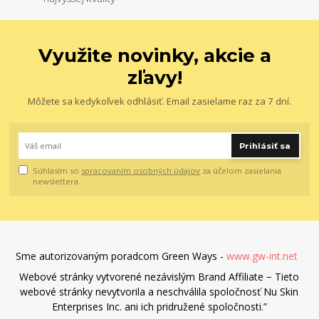
Využite novinky, akcie a
zľavy!
Môžete sa kedykoľvek odhlásiť. Email zasielame raz za 7 dní.
Prihlásiť sa
Súhlasím so
spracovaním osobných údajov
za účelom zasielania
newslettera.
Sme autorizovaným poradcom Green Ways -
www.gw-int.net
Webové stránky vytvorené nezávislým Brand Affiliate − Tieto
webové stránky nevytvorila a neschválila spoločnosť Nu Skin
Enterprises Inc. ani ich pridružené spoločnosti.”