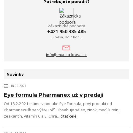
Potrebujete poradiť?
Zákaznícka podpora
+421 950 385 485
(Po-Pia, 9-17 hod.)
info@imunita-krasa.sk
Novinky
18.02.2021
Eye formula Pharmanex už v predaji
Od 18.2.2021 máme v ponuke Eye Formula, prvý produkt od
Pharmanexu® na výživu očí. Obsahuje selén, zinok, meď, luteín,
zeaxantín, Vitamín C a E. Chrá...
čítať celé