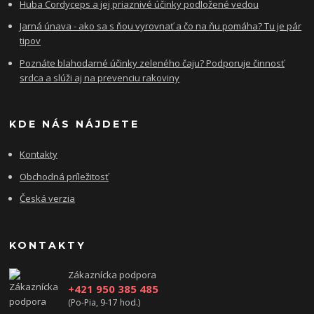
Huba Cordyceps a jej priaznivé účinky podložené vedou
Jarná únava - ako sa s ňou vyrovnať a čo na ňu pomáha? Tu je pár
tipov
Poznáte blahodarné účinky zeleného čaju? Podporuje činnosť
srdca a slúži aj na prevenciu rakoviny
KDE NÁS NÁJDETE
Kontakty
Obchodná príležitosť
Česká verzia
KONTAKTY
Zákaznícka podpora
+421 950 385 485
(Po-Pia, 9-17 hod.)