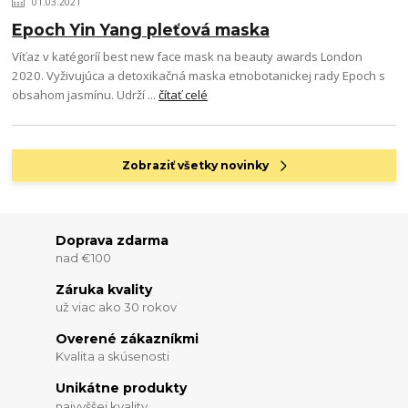
01.03.2021
Epoch Yin Yang pleťová maska
Víťaz v katégoríí best new face mask na beauty awards London
2020. Vyživujúca a detoxikačná maska etnobotanickej rady Epoch s
obsahom jasmínu. Udrží ...
čítať celé
Zobraziť všetky novinky
Doprava zdarma
nad €100
Záruka kvality
už viac ako 30 rokov
Overené zákazníkmi
Kvalita a skúsenosti
Unikátne produkty
najvyššej kvality