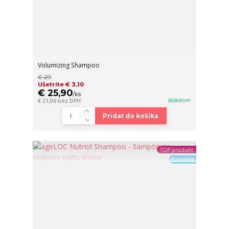
Volumizing Shampoo
€ 29
Ušetríte € 3,10
€ 25,90
/
ks
skladom
€ 21,06
bez DPH
Pridať do košíka
TOP produkt
Novinka