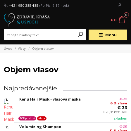
+421 950 385 485
(Po-Pia, 9-17 hod.)
0
€ 0
Menu
Úvod
Vlasy
Objem vlasov
Objem vlasov
Najpredávanejšie
Renu Hair Mask - vlasová maska
€ 35
1.
6 % zľava
€ 33
€ 26,83 bez DPH
skladom
TOP produkt
Akcia
Volumizing Shampoo
€ 29
2.
11 % zľava