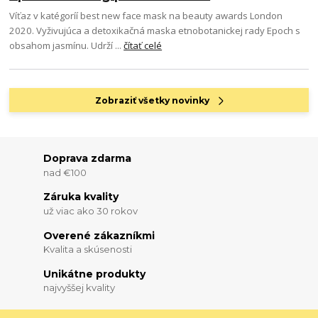
Víťaz v katégoríí best new face mask na beauty awards London
2020. Vyživujúca a detoxikačná maska etnobotanickej rady Epoch s
obsahom jasmínu. Udrží ...
čítať celé
Zobraziť všetky novinky
Doprava zdarma
nad €100
Záruka kvality
už viac ako 30 rokov
Overené zákazníkmi
Kvalita a skúsenosti
Unikátne produkty
najvyššej kvality