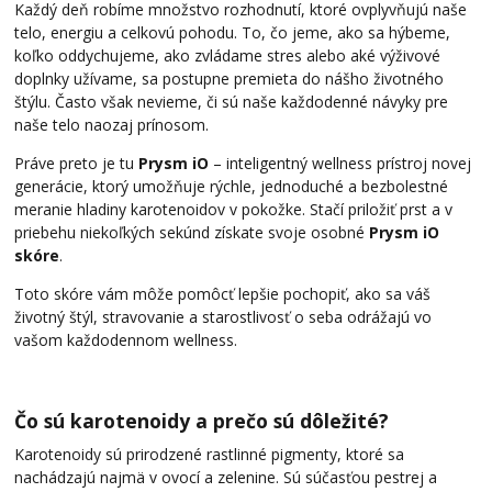
Každý deň robíme množstvo rozhodnutí, ktoré ovplyvňujú naše
telo, energiu a celkovú pohodu. To, čo jeme, ako sa hýbeme,
koľko oddychujeme, ako zvládame stres alebo aké výživové
doplnky užívame, sa postupne premieta do nášho životného
štýlu. Často však nevieme, či sú naše každodenné návyky pre
naše telo naozaj prínosom.
Práve preto je tu
Prysm iO
– inteligentný wellness prístroj novej
generácie, ktorý umožňuje rýchle, jednoduché a bezbolestné
meranie hladiny karotenoidov v pokožke. Stačí priložiť prst a v
priebehu niekoľkých sekúnd získate svoje osobné
Prysm iO
skóre
.
Toto skóre vám môže pomôcť lepšie pochopiť, ako sa váš
životný štýl, stravovanie a starostlivosť o seba odrážajú vo
vašom každodennom wellness.
Čo sú karotenoidy a prečo sú dôležité?
Karotenoidy sú prirodzené rastlinné pigmenty, ktoré sa
nachádzajú najmä v ovocí a zelenine. Sú súčasťou pestrej a