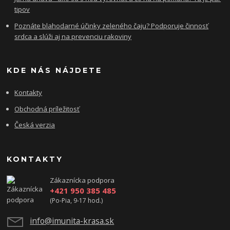
tipov
Poznáte blahodarné účinky zeleného čaju? Podporuje činnosť
srdca a slúži aj na prevenciu rakoviny
KDE NÁS NÁJDETE
Kontakty
Obchodná príležitosť
Česká verzia
KONTAKTY
Zákaznícka podpora
+421 950 385 485
(Po-Pia, 9-17 hod.)
info@imunita-krasa.sk