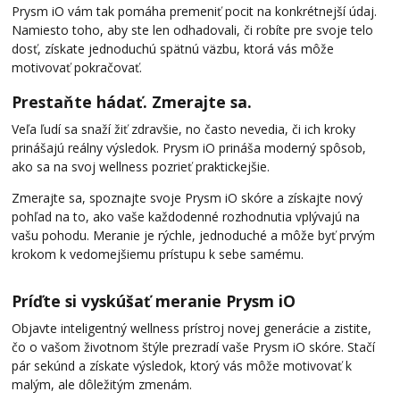
Prysm iO vám tak pomáha premeniť pocit na konkrétnejší údaj.
Namiesto toho, aby ste len odhadovali, či robíte pre svoje telo
dosť, získate jednoduchú spätnú väzbu, ktorá vás môže
motivovať pokračovať.
Prestaňte hádať. Zmerajte sa.
Veľa ľudí sa snaží žiť zdravšie, no často nevedia, či ich kroky
prinášajú reálny výsledok. Prysm iO prináša moderný spôsob,
ako sa na svoj wellness pozrieť praktickejšie.
Zmerajte sa, spoznajte svoje Prysm iO skóre a získajte nový
pohľad na to, ako vaše každodenné rozhodnutia vplývajú na
vašu pohodu. Meranie je rýchle, jednoduché a môže byť prvým
krokom k vedomejšiemu prístupu k sebe samému.
Príďte si vyskúšať meranie Prysm iO
Objavte inteligentný wellness prístroj novej generácie a zistite,
čo o vašom životnom štýle prezradí vaše Prysm iO skóre. Stačí
pár sekúnd a získate výsledok, ktorý vás môže motivovať k
malým, ale dôležitým zmenám.