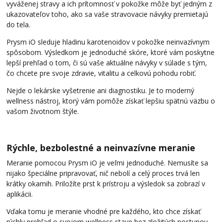
vyváženej stravy a ich prítomnosť v pokožke môže byť jedným z
ukazovateľov toho, ako sa vaše stravovacie návyky premietajú
do tela.
Prysm iO sleduje hladinu karotenoidov v pokožke neinvazívnym
spôsobom. Výsledkom je jednoduché skóre, ktoré vám poskytne
lepší prehľad o tom, či sú vaše aktuálne návyky v súlade s tým,
čo chcete pre svoje zdravie, vitalitu a celkovú pohodu robiť.
Nejde o lekárske vyšetrenie ani diagnostiku. Je to moderný
wellness nástroj, ktorý vám pomôže získať lepšiu spätnú väzbu o
vašom životnom štýle.
Rýchle, bezbolestné a neinvazívne meranie
Meranie pomocou Prysm iO je veľmi jednoduché. Nemusíte sa
nijako špeciálne pripravovať, nič nebolí a celý proces trvá len
krátky okamih. Priložíte prst k prístroju a výsledok sa zobrazí v
aplikácii.
Vďaka tomu je meranie vhodné pre každého, kto chce získať
rýchly prehľad o svojom wellness stave bez zložitých postupov,