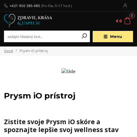
+421 950 385 485
(Po-Pia, 9-17 hod.)
0
€ 0
Menu
Úvod
Prysm iO prístroj
Prysm iO prístroj
Zistite svoje Prysm iO skóre a
spoznajte lepšie svoj wellness stav