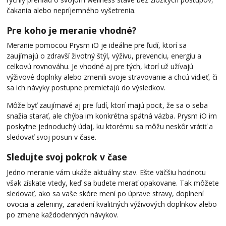
čakania alebo nepríjemného vyšetrenia.
Pre koho je meranie vhodné?
Meranie pomocou Prysm iO je ideálne pre ľudí, ktorí sa
zaujímajú o zdravší životný štýl, výživu, prevenciu, energiu a
celkovú rovnováhu. Je vhodné aj pre tých, ktorí už užívajú
výživové doplnky alebo zmenili svoje stravovanie a chcú vidieť, či
sa ich návyky postupne premietajú do výsledkov.
Môže byť zaujímavé aj pre ľudí, ktorí majú pocit, že sa o seba
snažia starať, ale chýba im konkrétna spätná väzba. Prysm iO im
poskytne jednoduchý údaj, ku ktorému sa môžu neskôr vrátiť a
sledovať svoj posun v čase.
Sledujte svoj pokrok v čase
Jedno meranie vám ukáže aktuálny stav. Ešte väčšiu hodnotu
však získate vtedy, keď sa budete merať opakovane. Tak môžete
sledovať, ako sa vaše skóre mení po úprave stravy, doplnení
ovocia a zeleniny, zaradení kvalitných výživových doplnkov alebo
po zmene každodenných návykov.