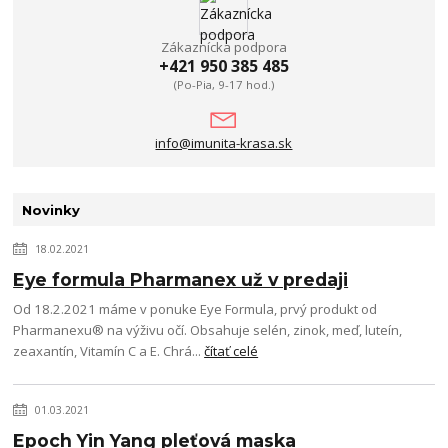
Zákaznícka podpora
+421 950 385 485
(Po-Pia, 9-17 hod.)
info@imunita-krasa.sk
Novinky
18.02.2021
Eye formula Pharmanex už v predaji
Od 18.2.2021 máme v ponuke Eye Formula, prvý produkt od
Pharmanexu® na výživu očí. Obsahuje selén, zinok, meď, luteín,
zeaxantín, Vitamín C a E. Chrá...
čítať celé
01.03.2021
Epoch Yin Yang pleťová maska