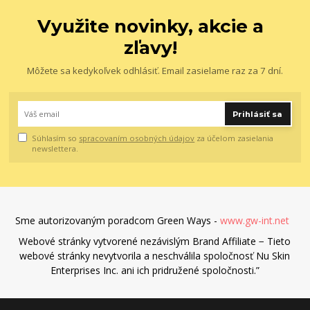
Využite novinky, akcie a
zľavy!
Môžete sa kedykoľvek odhlásiť. Email zasielame raz za 7 dní.
Prihlásiť sa
Súhlasím so
spracovaním osobných údajov
za účelom zasielania
newslettera.
Sme autorizovaným poradcom Green Ways -
www.gw-int.net
Webové stránky vytvorené nezávislým Brand Affiliate − Tieto
webové stránky nevytvorila a neschválila spoločnosť Nu Skin
Enterprises Inc. ani ich pridružené spoločnosti.”