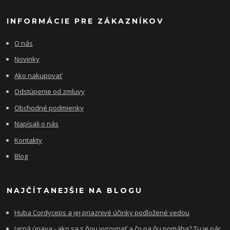
INFORMÁCIE PRE ZÁKAZNÍKOV
O nás
Novinky
Ako nakupovať
Odstúpenie od zmluvy
Obchodné podmienky
Napísali o nás
Kontakty
Blog
NAJČÍTANEJŠIE NA BLOGU
Huba Cordyceps a jej priaznivé účinky podložené vedou
Jarná únava - ako sa s ňou vyrovnať a čo na ňu pomáha? Tu je pár