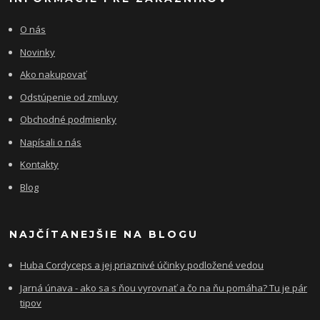
O nás
Novinky
Ako nakupovať
Odstúpenie od zmluvy
Obchodné podmienky
Napísali o nás
Kontakty
Blog
NAJČÍTANEJŠIE NA BLOGU
Huba Cordyceps a jej priaznivé účinky podložené vedou
Jarná únava - ako sa s ňou vyrovnať a čo na ňu pomáha? Tu je pár
tipov