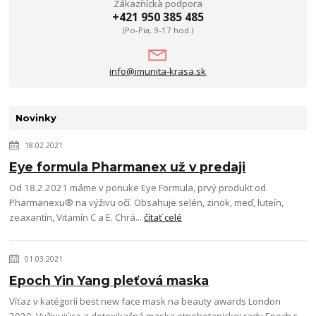
Zákaznícka podpora
+421 950 385 485
(Po-Pia, 9-17 hod.)
info@imunita-krasa.sk
Novinky
18.02.2021
Eye formula Pharmanex už v predaji
Od 18.2.2021 máme v ponuke Eye Formula, prvý produkt od
Pharmanexu® na výživu očí. Obsahuje selén, zinok, meď, luteín,
zeaxantín, Vitamín C a E. Chrá...
čítať celé
01.03.2021
Epoch Yin Yang pleťová maska
Víťaz v katégoríí best new face mask na beauty awards London