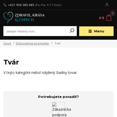
+421 950 385 485
(Po-Pia, 9-17 hod.)
0
€ 0
Menu
Úvod
Dekoratívna kozmetika
Tvár
Tvár
V tejto kategórii nebol nájdený žiadny tovar.
Potrebujete poradiť?