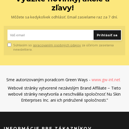
zľavy!
Môžete sa kedykoľvek odhlásiť. Email zasielame raz za 7 dní.
Prihlásiť sa
Súhlasím so
spracovaním osobných údajov
za účelom zasielania
newslettera.
Sme autorizovaným poradcom Green Ways -
www.gw-int.net
Webové stránky vytvorené nezávislým Brand Affiliate − Tieto
webové stránky nevytvorila a neschválila spoločnosť Nu Skin
Enterprises Inc. ani ich pridružené spoločnosti.”
INFORMÁCIE PRE ZÁKAZNÍKOV