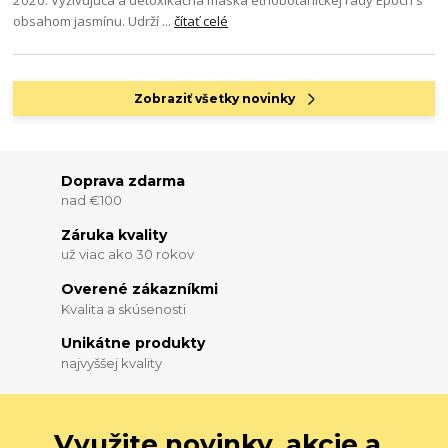
2020. Vyživujúca a detoxikačná maska etnobotanickej rady Epoch s
obsahom jasmínu. Udrží ...
čítať celé
Zobraziť všetky novinky
Doprava zdarma
nad €100
Záruka kvality
už viac ako 30 rokov
Overené zákazníkmi
Kvalita a skúsenosti
Unikátne produkty
najvyššej kvality
Využite novinky, akcie a