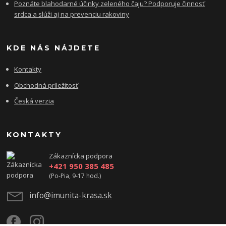
Poznáte blahodarné účinky zeleného čaju? Podporuje činnosť
srdca a slúži aj na prevenciu rakoviny
KDE NÁS NÁJDETE
Kontakty
Obchodná príležitosť
Česká verzia
KONTAKTY
Zákaznícka podpora
+421 950 385 485
(Po-Pia, 9-17 hod.)
info@imunita-krasa.sk