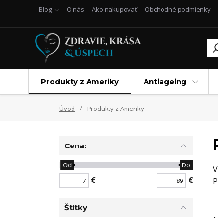
Blog
O nás
Ako nakupovať
Obchodné podmienky
Produkty z Ameriky
Antiageing
Úvod
Produkty z Ameriky
Cena:
Od
Do
V
€
€
P
Štítky