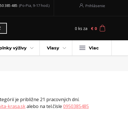
50 385 485
(Po-Pia, 9-17 hod.)
Prihlásenie
0
ks
za
€ 0
ť
plnky výživy
Vlasy
Viac
egórií je približne 21 pracovných dní.
ita-krasa.sk
alebo na tel.čísle
0950385485