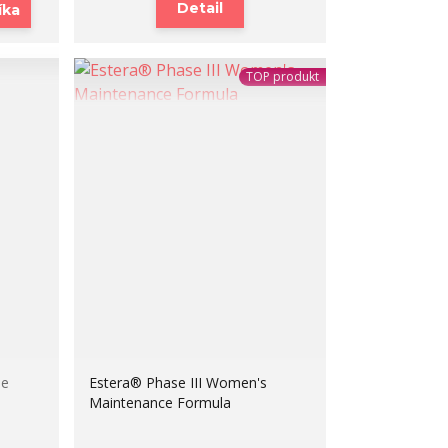
Detail
íka
TOP produkt
ie
Estera® Phase III Women's
Maintenance Formula