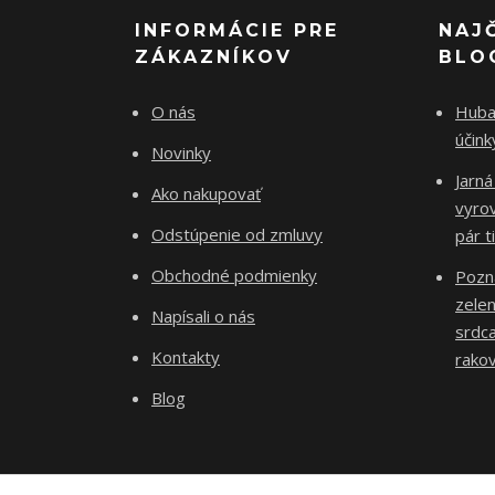
INFORMÁCIE PRE
NAJ
ZÁKAZNÍKOV
BLO
O nás
Huba 
účin
Novinky
Jarná
Ako nakupovať
vyro
Odstúpenie od zmluvy
pár t
Obchodné podmienky
Pozn
zelen
Napísali o nás
srdca
Kontakty
rakov
Blog