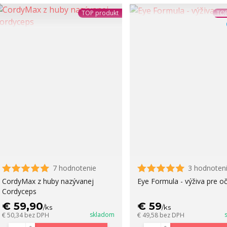
TOP produkt
TOP
7 hodnotenie
3 hodnoten
CordyMax z huby nazývanej
Eye Formula - výživa pre oč
Cordyceps
€ 59,90
€ 59
/
ks
/
ks
skladom
€ 50,34
bez DPH
€ 49,58
bez DPH