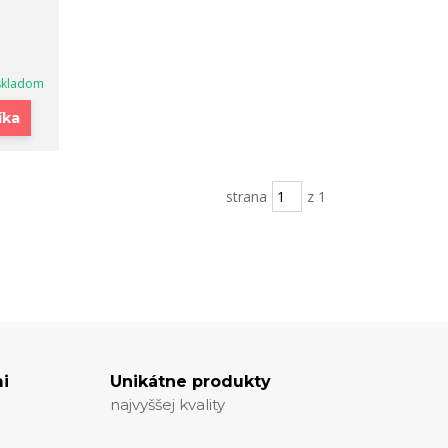
skladom
íka
strana
z 1
i
Unikátne produkty
najvyššej kvality