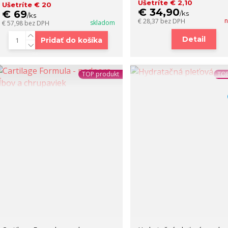
Ušetríte € 2,10
Ušetríte € 20
€ 34,90
€ 69
/
ks
/
ks
n
€ 28,37
bez DPH
skladom
€ 57,98
bez DPH
Detail
Pridať do košíka
TOP produkt
TOP