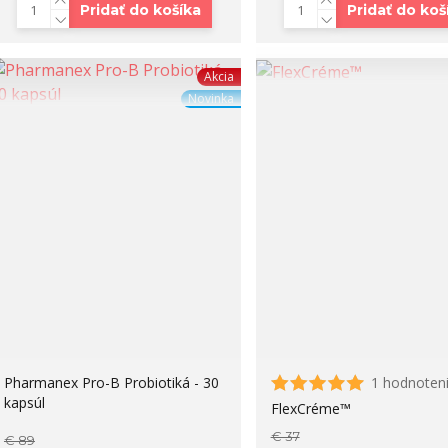
Pridať do košíka
Pridať do koš
Akcia
Novinka
Pharmanex Pro-B Probiotiká - 30
1 hodnoten
kapsúl
FlexCréme™
€ 37
€ 89