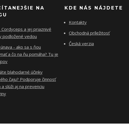
ČÍTANEJŠIE NA
KDE NÁS NÁJDETE
GU
Kontakty
Cordyceps a jej priaznivé
Obchodná príležitosť
ky podložené vedou
Česká verzia
 únava - ako sa s ňou
vnať a čo na ňu pomáha? Tu je
ipov
áte blahodarné účinky
ého čaju? Podporuje činnosť
 a slúži aj na prevenciu
iny