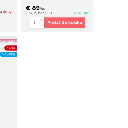
€ 89
/
ks
a dopyt
na dopyt
€ 74,79
bez DPH
Pridať do košíka
 produkt
Akcia
Novinka