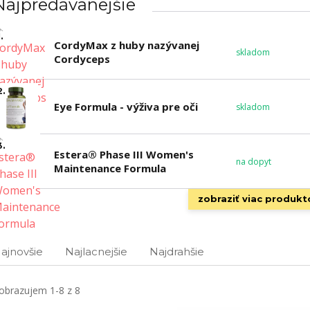
Najpredávanejšie
.
CordyMax z huby nazývanej
skladom
Cordyceps
2.
Eye Formula - výživa pre oči
skladom
3.
Estera® Phase III Women's
na dopyt
Maintenance Formula
zobraziť viac produkt
ajnovšie
Najlacnejšie
Najdrahšie
obrazujem 1-8 z 8