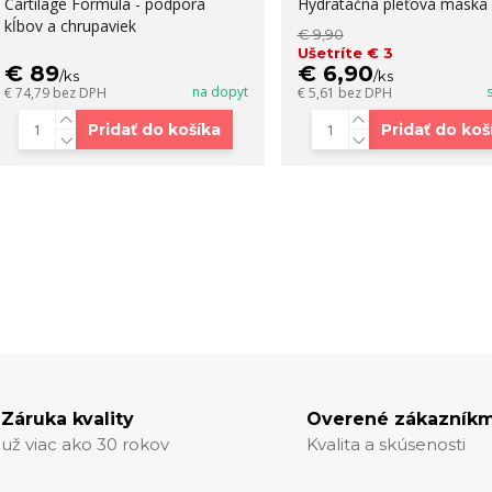
Cartilage Formula - podpora
Hydratačná pleťová maska
kĺbov a chrupaviek
€ 9,90
Ušetríte € 3
€ 89
€ 6,90
/
ks
/
ks
na dopyt
€ 74,79
bez DPH
€ 5,61
bez DPH
Pridať do košíka
Pridať do koš
Záruka kvality
Overené zákazníkm
už viac ako 30 rokov
Kvalita a skúsenosti