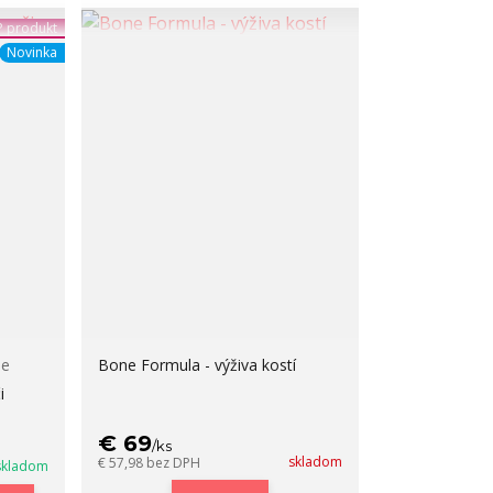
 produkt
Novinka
ie
Bone Formula - výživa kostí
i
€ 69
/
ks
skladom
€ 57,98
bez DPH
skladom