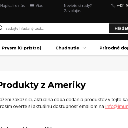
Napísali o nás
Viac
Neviete si rady?
+421 9
Zavolajte.
Hľada
Prysm iO prístroj
Chudnutie
Prírodné do
Produkty z Ameriky
ážení zákazníci, aktuálna doba dodania produktov v tejto kat
rosím overte si aktuálnu dostupnosť emailom na
info@imun