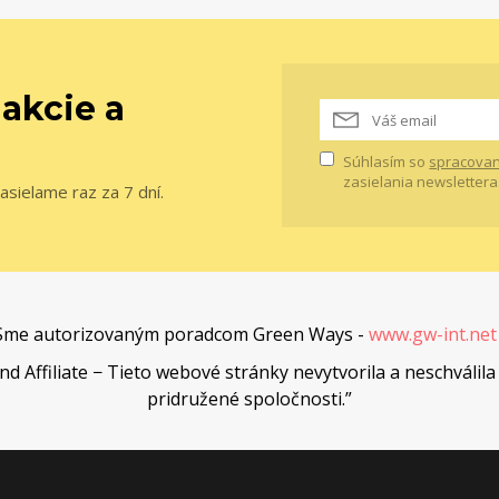
 akcie a
Súhlasím so
spracovan
zasielania newslettera
asielame raz za 7 dní.
Sme autorizovaným poradcom Green Ways -
www.gw-int.ne
Affiliate − Tieto webové stránky nevytvorila a neschválila 
pridružené spoločnosti.”