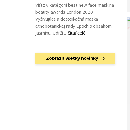
Víťaz v katégoríí best new face mask na
beauty awards London 2020.
Vyživujúca a detoxikačná maska
etnobotanickej rady Epoch s obsahom
jasmínu. Udrží ...
čítať celé
Zobraziť všetky novinky