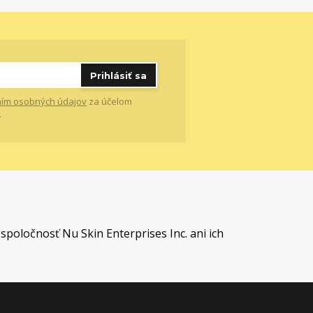
Prihlásiť sa
ím osobných údajov
za účelom
.
t
spoločnosť Nu Skin Enterprises Inc. ani ich