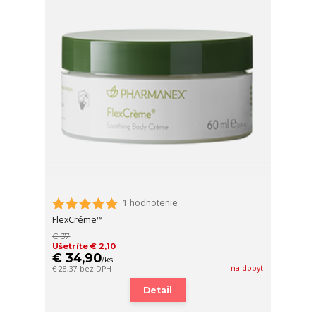
1 hodnotenie
FlexCréme™
€ 37
Ušetríte € 2,10
€ 34,90
/
ks
na dopyt
€ 28,37
bez DPH
Detail