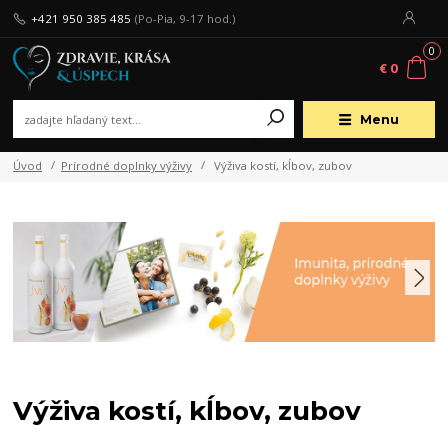
+421 950 385 485
(Po-Pia, 9-17 hod.)
0
€ 0
Menu
Úvod
Prírodné doplnky výživy
Výživa kostí, kĺbov, zubov
Výživa kostí, kĺbov, zubov