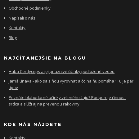
Obchodné podmienky
Napísali o nás
Kontakty
Blog
NAJČÍTANEJŠIE NA BLOGU
Huba Cordyceps a jej priaznivé účinky podložené vedou
Jarná únava - ako sa s ňou vyrovnať a čo na ňu pomáha? Tu je pár
tipov
Poznáte blahodarné účinky zeleného čaju? Podporuje činnosť
srdca a slúži aj na prevenciu rakoviny
KDE NÁS NÁJDETE
Kontakty