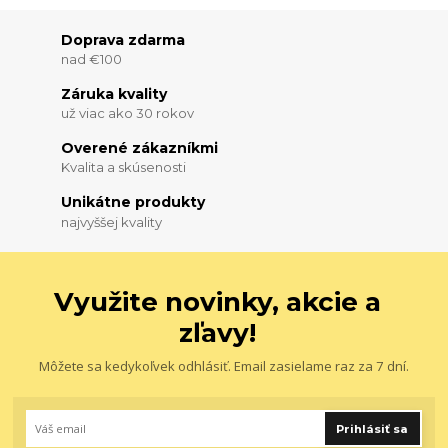
Doprava zdarma
nad €100
Záruka kvality
už viac ako 30 rokov
Overené zákazníkmi
Kvalita a skúsenosti
Unikátne produkty
najvyššej kvality
Využite novinky, akcie a
zľavy!
Môžete sa kedykoľvek odhlásiť. Email zasielame raz za 7 dní.
Prihlásiť sa