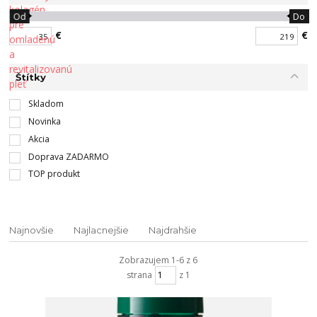
Od
Do
€
€
Štítky
Skladom
Novinka
Akcia
Doprava ZADARMO
TOP produkt
Najnovšie
Najlacnejšie
Najdrahšie
Zobrazujem 1-6 z 6
strana
z 1