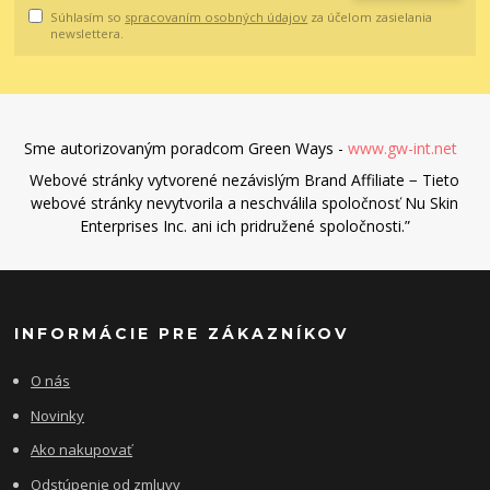
Súhlasím so
spracovaním osobných údajov
za účelom zasielania
newslettera.
Sme autorizovaným poradcom Green Ways -
www.gw-int.net
Webové stránky vytvorené nezávislým Brand Affiliate − Tieto
webové stránky nevytvorila a neschválila spoločnosť Nu Skin
Enterprises Inc. ani ich pridružené spoločnosti.”
INFORMÁCIE PRE ZÁKAZNÍKOV
O nás
Novinky
Ako nakupovať
Odstúpenie od zmluvy