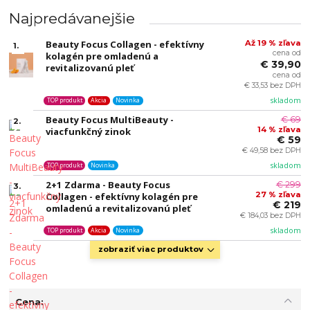
Najpredávanejšie
Beauty Focus Collagen - efektívny
Až 19 % zľava
1.
cena od
kolagén pre omladenú a
€ 39,90
revitalizovanú pleť
cena od
€ 33,53 bez DPH
skladom
TOP produkt
Akcia
Novinka
Beauty Focus MultiBeauty -
€ 69
2.
14 % zľava
viacfunkčný zinok
€ 59
€ 49,58 bez DPH
skladom
TOP produkt
Novinka
2+1 Zdarma - Beauty Focus
€ 299
3.
27 % zľava
Collagen - efektívny kolagén pre
€ 219
omladenú a revitalizovanú pleť
€ 184,03 bez DPH
skladom
TOP produkt
Akcia
Novinka
zobraziť viac produktov
Cena: