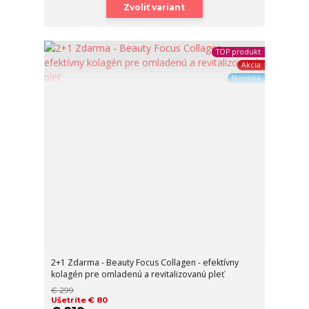
Zvoliť variant
TOP produkt
Akcia
Novinka
2+1 Zdarma - Beauty Focus Collagen - efektívny
kolagén pre omladenú a revitalizovanú pleť
€ 299
Ušetríte € 80