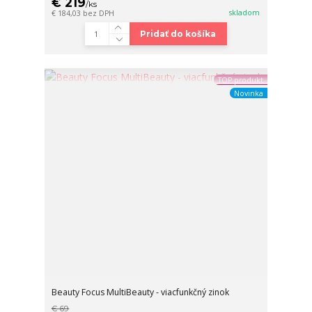
€ 219
/
ks
skladom
€ 184,03
bez DPH
Pridať do košíka
TOP produkt
Novinka
Beauty Focus MultiBeauty - viacfunkčný zinok
€ 69