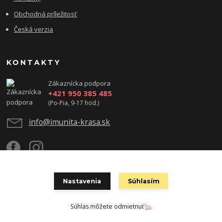
Obchodná príležitosť
Česká verzia
KONTAKTY
Zákaznícka podpora
+421 950 385 485
(Po-Pia, 9-17 hod.)
info@imunita-krasa.sk
Nastavenia
Súhlasím
Copyright ©2023 Zdravie, krása & úspech - www.imunita-krasa.sk
Súhlas môžete odmietnuť
tu
.
Vytvorené na
Eshop-rychlo.sk