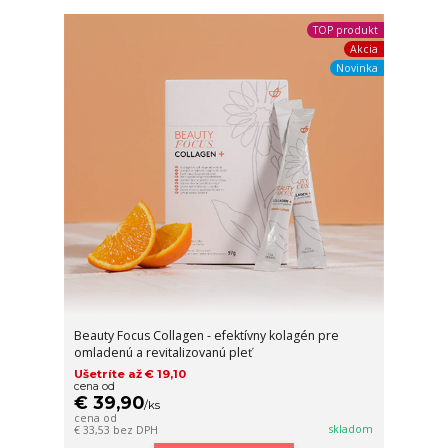
TOP produkt
Akcia
Novinka
Beauty Focus Collagen - efektívny kolagén pre
omladenú a revitalizovanú pleť
Ušetríte až € 19,10
cena od
€ 39,90
/
ks
cena od
skladom
€ 33,53
bez DPH