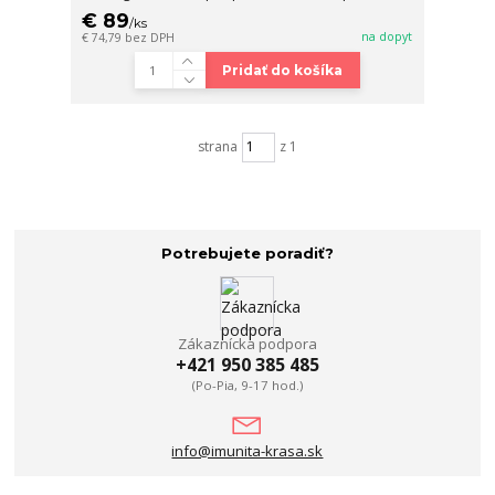
€ 89
/
ks
na dopyt
€ 74,79
bez DPH
Pridať do košíka
strana
z 1
Potrebujete poradiť?
Zákaznícka podpora
+421 950 385 485
(Po-Pia, 9-17 hod.)
info@imunita-krasa.sk