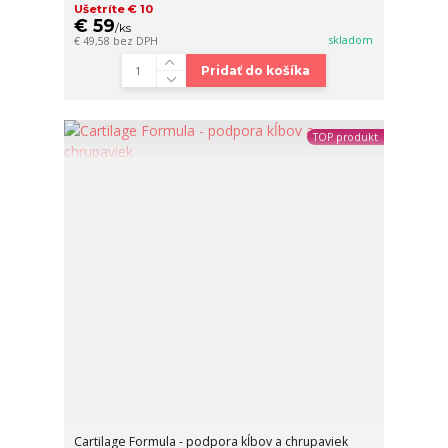
Ušetríte € 10
€ 59
/
ks
skladom
€ 49,58
bez DPH
Pridať do košíka
TOP produkt
Cartilage Formula - podpora kĺbov a chrupaviek