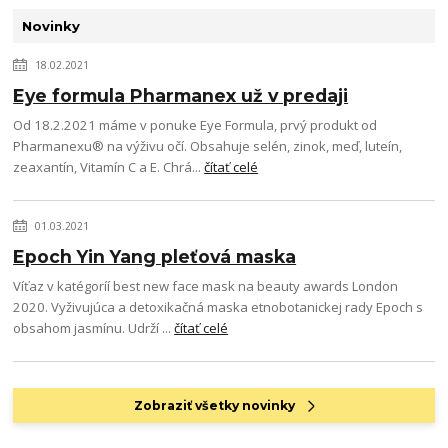
Novinky
18.02.2021
Eye formula Pharmanex už v predaji
Od 18.2.2021 máme v ponuke Eye Formula, prvý produkt od
Pharmanexu® na výživu očí. Obsahuje selén, zinok, meď, luteín,
zeaxantín, Vitamín C a E. Chrá...
čítať celé
01.03.2021
Epoch Yin Yang pleťová maska
Víťaz v katégoríí best new face mask na beauty awards London
2020. Vyživujúca a detoxikačná maska etnobotanickej rady Epoch s
obsahom jasmínu. Udrží ...
čítať celé
Zobraziť všetky novinky