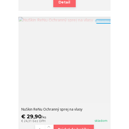
Detail
Novinka
NuSkin ReNu Ochranný sprej na vlasy
€ 29,90
/
ks
skladom
€ 24,31
bez DPH