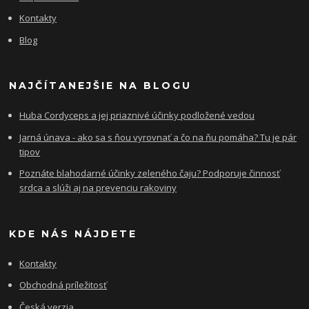
Kontakty
Blog
NAJČÍTANEJŠIE NA BLOGU
Huba Cordyceps a jej priaznivé účinky podložené vedou
Jarná únava - ako sa s ňou vyrovnať a čo na ňu pomáha? Tu je pár
tipov
Poznáte blahodarné účinky zeleného čaju? Podporuje činnosť
srdca a slúži aj na prevenciu rakoviny
KDE NÁS NÁJDETE
Kontakty
Obchodná príležitosť
Česká verzia