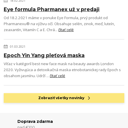
18.02.2021
Eye formula Pharmanex už v predaji
Od 18.2.2021 máme v ponuke Eye Formula, prvý produkt od
Pharmanexu® na výživu očí. Obsahuje selén, zinok, meď, luteín,
zeaxantín, Vitamín C a E. Chrá...
čítať celé
01.03.2021
Epoch Yin Yang pleťová maska
Víťaz v katégoríí best new face mask na beauty awards London
2020. Vyživujúca a detoxikačná maska etnobotanickej rady Epoch s
obsahom jasmínu. Udrží ...
čítať celé
Zobraziť všetky novinky
Doprava zdarma
nad €100