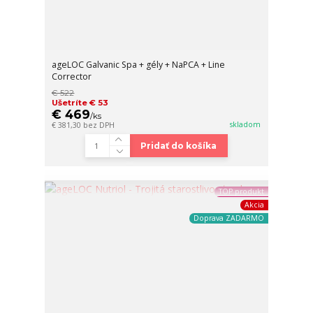
ageLOC Galvanic Spa + gély + NaPCA + Line
Corrector
€ 522
Ušetríte € 53
€ 469
/
ks
skladom
€ 381,30
bez DPH
Pridať do košíka
TOP produkt
Akcia
Doprava ZADARMO