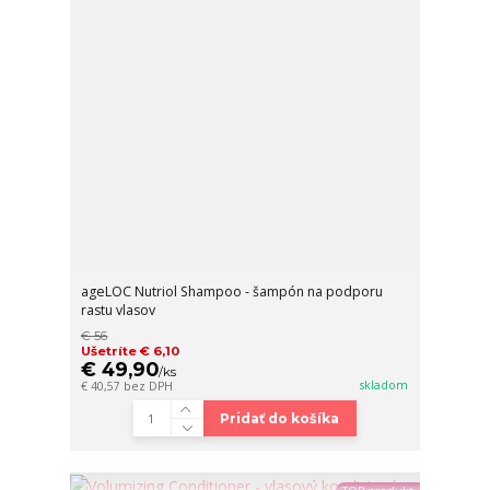
ageLOC Nutriol Shampoo - šampón na podporu
rastu vlasov
€ 56
Ušetríte € 6,10
€ 49,90
/
ks
skladom
€ 40,57
bez DPH
Pridať do košíka