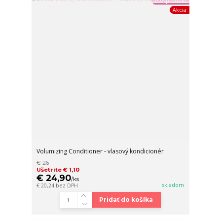
TOP produkt
Akcia
Volumizing Conditioner - vlasový kondicionér
€ 26
Ušetríte € 1,10
€ 24,90
/
ks
skladom
€ 20,24
bez DPH
Pridať do košíka