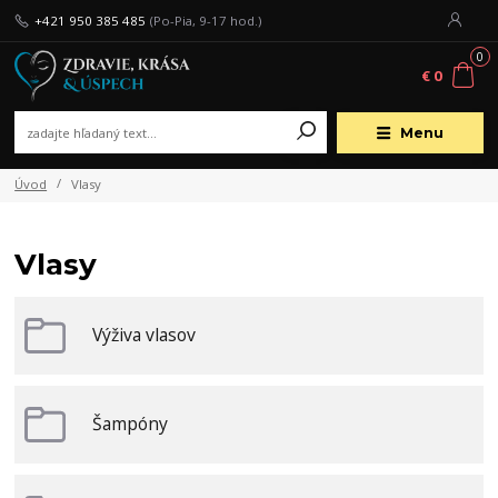
+421 950 385 485
(Po-Pia, 9-17 hod.)
0
€ 0
Menu
Úvod
Vlasy
Vlasy
Výživa vlasov
Šampóny