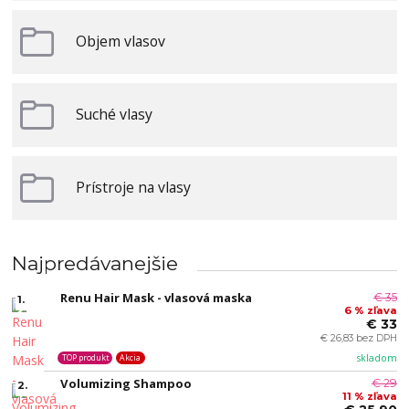
Objem vlasov
Suché vlasy
Prístroje na vlasy
Najpredávanejšie
Renu Hair Mask - vlasová maska
€ 35
1.
6 % zľava
€ 33
€ 26,83 bez DPH
skladom
TOP produkt
Akcia
Volumizing Shampoo
€ 29
2.
11 % zľava