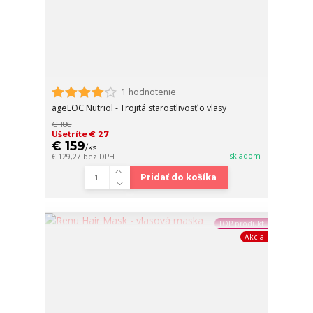
1 hodnotenie
ageLOC Nutriol - Trojitá starostlivosť o vlasy
€ 186
Ušetríte € 27
€ 159
/
ks
skladom
€ 129,27
bez DPH
Pridať do košíka
TOP produkt
Akcia