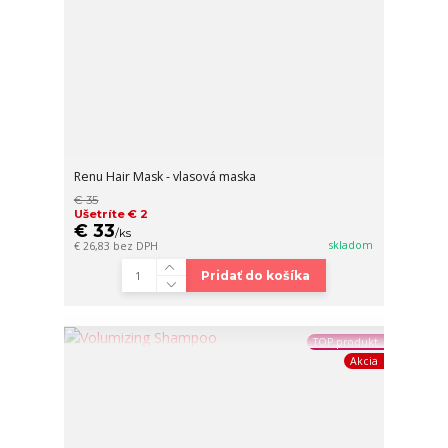
Renu Hair Mask - vlasová maska
€ 35
Ušetríte € 2
€ 33
/
ks
skladom
€ 26,83
bez DPH
Pridať do košíka
TOP produkt
Akcia