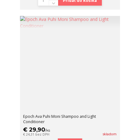
Pridať do košíka
Epoch Ava Puhi Moni Shampoo and Light
Conditioner
€ 29,90
/
ks
skladom
€ 24,31
bez DPH