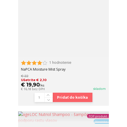
1 hodnotenie
NaPCA Moisture Mist Spray
€ 22
Ušetríte € 2,10
€ 19,90
/
ks
skladom
€ 16,18
bez DPH
Pridať do košíka
TOP produkt
Novinka