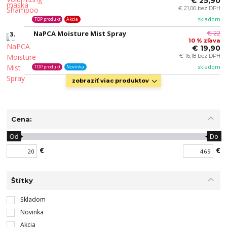
€ 25,90
€ 21,06 bez DPH
skladom
TOP produkt
Akcia
NaPCA Moisture Mist Spray
€ 22
3.
10 % zľava
€ 19,90
€ 16,18 bez DPH
skladom
TOP produkt
Novinka
zobraziť viac produktov
Cena:
Od
Do
€
€
Štítky
Skladom
Novinka
Akcia