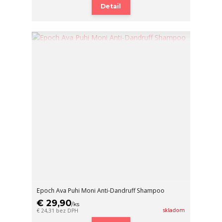
Detail
Epoch Ava Puhi Moni Anti-Dandruff Shampoo
€ 29,90
/
ks
skladom
€ 24,31
bez DPH