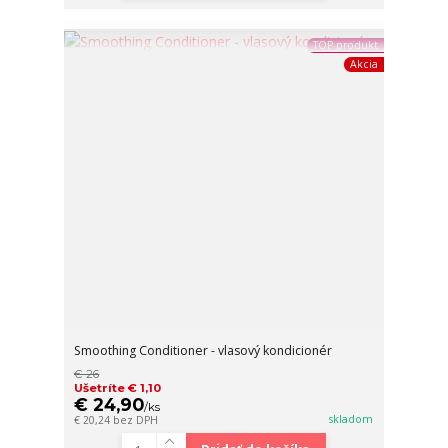
TOP produkt
Akcia
Smoothing Conditioner - vlasový kondicionér
€ 26
Ušetríte € 1,10
€ 24,90
/
ks
skladom
€ 20,24
bez DPH