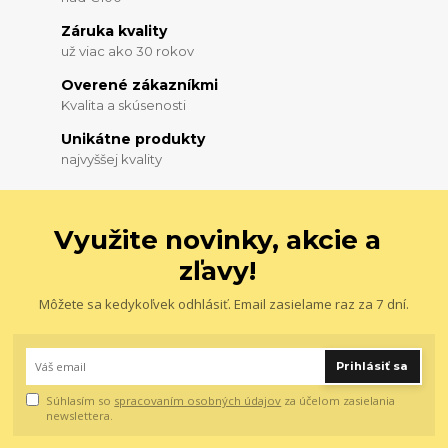
Záruka kvality
už viac ako 30 rokov
Overené zákazníkmi
Kvalita a skúsenosti
Unikátne produkty
najvyššej kvality
Využite novinky, akcie a
zľavy!
Môžete sa kedykoľvek odhlásiť. Email zasielame raz za 7 dní.
Prihlásiť sa
Súhlasím so
spracovaním osobných údajov
za účelom zasielania
newslettera.