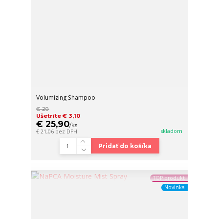
Volumizing Shampoo
€ 29
Ušetríte € 3,10
€ 25,90
/
ks
skladom
€ 21,06
bez DPH
Pridať do košíka
TOP produkt
Novinka