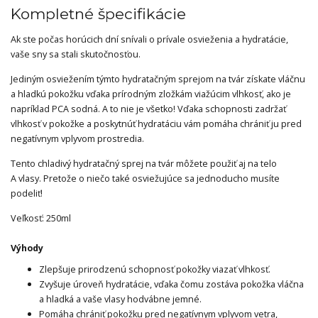
Kompletné špecifikácie
Ak ste počas horúcich dní snívali o prívale osvieženia a hydratácie,
vaše sny sa stali skutočnosťou.
Jediným osviežením týmto hydratačným sprejom na tvár získate vláčnu
a hladkú pokožku vďaka prírodným zložkám viažúcim vlhkosť, ako je
napríklad PCA sodná. A to nie je všetko! Vďaka schopnosti zadržať
vlhkosť v pokožke a poskytnúť hydratáciu vám pomáha chrániť ju pred
negatívnym vplyvom prostredia.
Tento chladivý hydratačný sprej na tvár môžete použiť aj na telo
A vlasy. Pretože o niečo také osviežujúce sa jednoducho musíte
podeliť!
Veľkosť: 250ml
Výhody
Zlepšuje prirodzenú schopnosť pokožky viazať vlhkosť.
Zvyšuje úroveň hydratácie, vďaka čomu zostáva pokožka vláčna
a hladká a vaše vlasy hodvábne jemné.
Pomáha chrániť pokožku pred negatívnym vplyvom vetra,