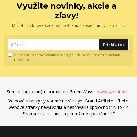
Využite novinky, akcie a
zľavy!
Môžete sa kedykoľvek odhlásiť. Email zasielame raz za 7 dní.
Prihlásiť sa
Súhlasím so
spracovaním osobných údajov
za účelom zasielania
newslettera.
Sme autorizovaným poradcom Green Ways -
www.gw-int.net
Webové stránky vytvorené nezávislým Brand Affiliate − Tieto
webové stránky nevytvorila a neschválila spoločnosť Nu Skin
Enterprises Inc. ani ich pridružené spoločnosti.”