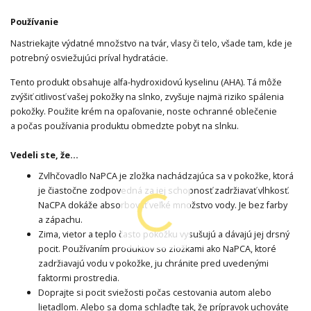
Používanie
Nastriekajte výdatné množstvo na tvár, vlasy či telo, všade tam, kde je
potrebný osviežujúci príval hydratácie.
Tento produkt obsahuje alfa-hydroxidovú kyselinu (AHA). Tá môže
zvýšiť citlivosť vašej pokožky na slnko, zvyšuje najmä riziko spálenia
pokožky. Použite krém na opaľovanie, noste ochranné oblečenie
a počas používania produktu obmedzte pobyt na slnku.
Vedeli ste, že…
Zvlhčovadlo NaPCA je zložka nachádzajúca sa v pokožke, ktorá
je čiastočne zodpovedná za jej schopnosť zadržiavať vlhkosť.
NaCPA dokáže absorbovať veľké množstvo vody. Je bez farby
a zápachu.
Zima, vietor a teplo často pokožku vysušujú a dávajú jej drsný
pocit. Používaním produktov so zložkami ako NaPCA, ktoré
zadržiavajú vodu v pokožke, ju chránite pred uvedenými
faktormi prostredia.
Doprajte si pocit sviežosti počas cestovania autom alebo
lietadlom. Alebo sa doma schlaďte tak, že prípravok uchováte