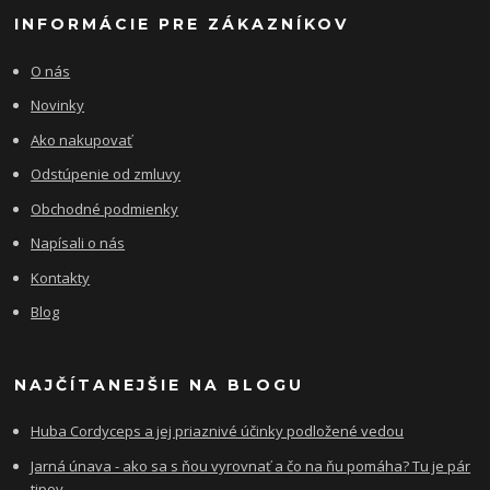
INFORMÁCIE PRE ZÁKAZNÍKOV
O nás
Novinky
Ako nakupovať
Odstúpenie od zmluvy
Obchodné podmienky
Napísali o nás
Kontakty
Blog
NAJČÍTANEJŠIE NA BLOGU
Huba Cordyceps a jej priaznivé účinky podložené vedou
Jarná únava - ako sa s ňou vyrovnať a čo na ňu pomáha? Tu je pár
tipov