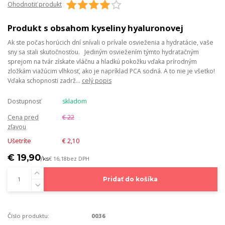
Ohodnotiť produkt
Produkt s obsahom kyseliny hyaluronovej
Ak ste počas horúcich dní snívali o prívale osvieženia a hydratácie, vaše
sny sa stali skutočnosťou. Jediným osviežením týmto hydratačným
sprejom na tvár získate vláčnu a hladkú pokožku vďaka prírodným
zložkám viažúcim vlhkosť, ako je napríklad PCA sodná. A to nie je všetko!
Vďaka schopnosti zadrž...
celý popis
Dostupnosť
skladom
Cena pred
€ 22
zľavou
Ušetríte
€ 2,10
€ 19,90
/
ks
€ 16,18
bez DPH
Pridať do košíka
Číslo produktu:
0036