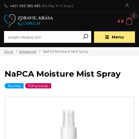
+421 950 385 485
(Po-Pia, 9-17 hod.)
0
€ 0
Menu
Úvod
Antiageing
NaPCA Moisture Mist Spray
NaPCA Moisture Mist Spray
Novinka
TOP produkt