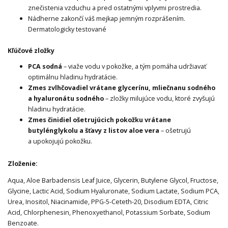
znečistenia vzduchu a pred ostatnými vplyvmi prostredia.
Nádherne zakončí váš mejkap jemným rozprášením.
Dermatologicky testované
Kľúčové zložky
PCA sodná
– viaže vodu v pokožke, a tým pomáha udržiavať
optimálnu hladinu hydratácie.
Zmes zvlhčovadiel vrátane glycerínu, mliečnanu sodného
a hyaluronátu sodného
– zložky milujúce vodu, ktoré zvyšujú
hladinu hydratácie.
Zmes činidiel ošetrujúcich pokožku vrátane
butylénglykolu a šťavy z listov aloe vera
– ošetrujú
a upokojujú pokožku.
Zloženie:
Aqua, Aloe Barbadensis Leaf Juice, Glycerin, Butylene Glycol, Fructose,
Glycine, Lactic Acid, Sodium Hyaluronate, Sodium Lactate, Sodium PCA,
Urea, Inositol, Niacinamide, PPG-5-Ceteth-20, Disodium EDTA, Citric
Acid, Chlorphenesin, Phenoxyethanol, Potassium Sorbate, Sodium
Benzoate.