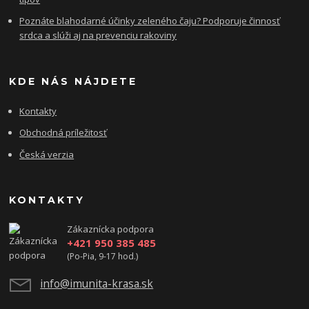
Poznáte blahodarné účinky zeleného čaju? Podporuje činnosť
srdca a slúži aj na prevenciu rakoviny
KDE NÁS NÁJDETE
Kontakty
Obchodná príležitosť
Česká verzia
KONTAKTY
Zákaznícka podpora
+421 950 385 485
(Po-Pia, 9-17 hod.)
info@imunita-krasa.sk