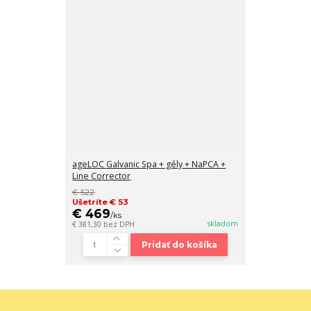
ageLOC Galvanic Spa + gély + NaPCA +
Line Corrector
€ 522
Ušetríte € 53
€ 469
/
ks
skladom
€ 381,30
bez DPH
Pridať do košíka