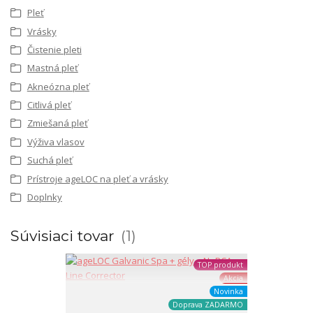
Pleť
Vrásky
Čistenie pleti
Mastná pleť
Akneózna pleť
Citlivá pleť
Zmiešaná pleť
Výživa vlasov
Suchá pleť
Prístroje ageLOC na pleť a vrásky
Doplnky
Súvisiaci tovar
1
TOP produkt
Akcia
Novinka
Doprava ZADARMO