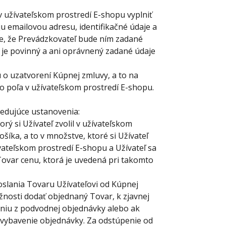
 v užívateľskom prostredí E-shopu vyplniť
ju emailovou adresu, identifikačné údaje a
ie, že Prevádzkovateľ bude ním zadané
 je povinný a ani oprávnený zadané údaje
 o uzatvorení Kúpnej zmluvy, a to na
 poľa v užívateľskom prostredí E-shopu.
ledujúce
ustanovenia:
rý si Užívateľ zvolil v užívateľskom
íka, a to v množstve, ktoré si Užívateľ
ívateľskom prostredí E-shopu a Užívateľ sa
Tovar cenu, ktorá je uvedená pri takomto
lania Tovaru Užívateľovi od Kúpnej
žnosti dodať objednaný Tovar, k zjavnej
eniu z podvodnej objednávky alebo ak
vybavenie objednávky. Za odstúpenie od