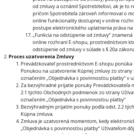
od zmluvy a oznámil Spotrebiteľovi, ak je to 
pričom Spotrebiteľa zároveň informoval o m
online funkcionality dostupnej v online rozhr
postupe elektronického uplatnenia práva na
„Funkcia na odstúpenie od zmluvy“ znamená e
online rozhraní E-shopu, prostredníctvom kt
odstúpenie od zmluvy v súlade s § 20a zákona 
Proces uzatvorenia Zmluvy
Prevádzkovateľ
prostredníctvom E-shopu ponúka U
Ponukou na uzatvorenie Kúpnej zmluvy zo strany P
označením „Objednávka s povinnosťou platby“ v u
Za bezvýhradné prijatie ponuky Prevádzkovateľa n
2.1 týchto Obchodných podmienok zo strany Užívate
označením „Objednávka s povinnosťou platby“
Bezvýhradným prijatím ponuky podľa odst. 2.2 tý
Kúpna zmluva.
Zmluva je
uzatvorená momentom, kedy elektronická 
„Objednávka s povinnosťou platby“ Užívateľom dôj