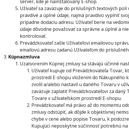
server, kde je nainštalovaný E-shop.
Užívateľ sa zaväzuje do príslušných textových polí
pravdivé a úplné údaje, najmä pravdivo vyplniť svo
prípadne dodaciu adresu. Užívateľ berie na vedom
údaje dôvodne považovať za správne a úplné a nie
kontrolovať.
Prevádzkovateľ zašle Užívateľovi emailovou správu
emailovú adresu zadanú Užívateľom do príslušného
Kúpna
zmluva
Uzatvorením Kúpnej zmluvy sa stávajú účinné nas
Užívateľ kupuje od Prevádzkovateľa Tovar, kto
prostredí E-shopu vložením do Nákupného koš
zvolil a/alebo nastavil u daného Tovaru v už
zaväzuje zaplatiť Prevádzkovateľovi za daný 
Tovare v užívateľskom prostredí E-shopu.
Prevádzkovateľ má právo až do momentu odos
zmluvy odstúpiť, ak dôjde k objektívnej nemo
chybe v cene alebo popise Tovaru, k podozr
Kupujúci neposkytne súčinnosť potrebnú na 