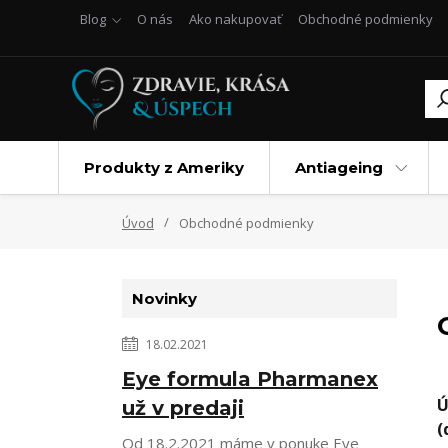
Blog
O nás
Ako nakupovať
Obchodné podmienky
Produkty z Ameriky
Antiageing
Úvod
Obchodné podmienky
Novinky
18.02.2021
Eye formula Pharmanex
Ú
už v predaji
(
Od 18.2.2021 máme v ponuke Eye