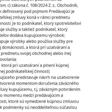
m. c) zákona č. 108/2024 Z. z.. Obchodník,
k definovaný pod pojmom Predávajúci je
iteľskej zmluvy koná v rámci predmetu
nosti. Je to podnikateľ, ktorý spotrebiteľovi
e služby a taktiež podnikateľ, ktorý
ateľov dodáva kupujúcemu výrobok;
kupuje výrobky alebo používa služby pre
 domácnosti, a ktorá pri uzatváraní a
 predmetu svojej obchodnej alebo inej
ovolania;
, ktorá pri uzatváraní a plnení kúpnej
ej podnikateľskej činnosti;
ujúceho predstavuje návrh na uzatvorenie
zatvorená momentom doručenia záväzného
uvy kupujúcemu, t.j. záväzným potvrdením
hto momentu medzi predávajúcim a
nosti, ktoré sú vymedzené kúpnou zmluvou
é podmienky sú neoddeliteľnou súčasťou