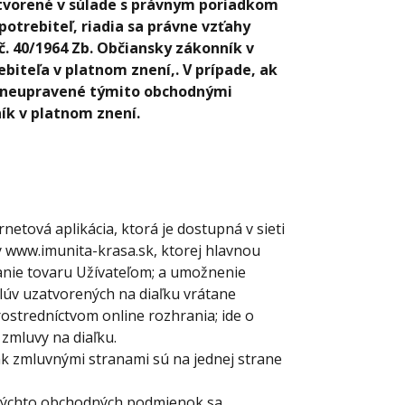
tvorené v súlade s právnym poriadkom
potrebiteľ, riadia sa právne vzťahy
40/1964 Zb. Občiansky zákonník v
ebiteľa v platnom znení,. V prípade, ak
hy neupravené týmito obchodnými
k v platnom znení.
etová aplikácia, ktorá je dostupná v sieti
y
www.imunita-krasa.sk
, ktorej hlavnou
anie tovaru Užívateľom;
a umožnenie
lúv uzatvorených na diaľku vrátane
rostredníctvom online rozhrania
; ide o
 zmluvy na diaľku.
ak zmluvnými stranami sú na jednej strane
u týchto obchodných podmienok sa