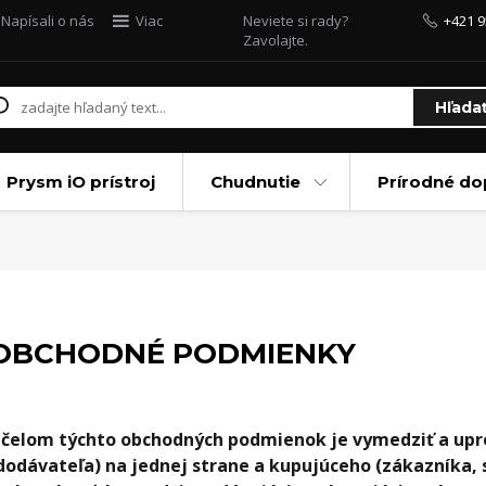
Napísali o nás
Viac
Neviete si rady?
+421 9
Zavolajte.
Hľada
Prysm iO prístroj
Chudnutie
Prírodné do
OBCHODNÉ PODMIENKY
čelom týchto obchodných podmienok je vymedziť a upre
dodávateľa) na jednej strane a kupujúceho (zákazníka, 