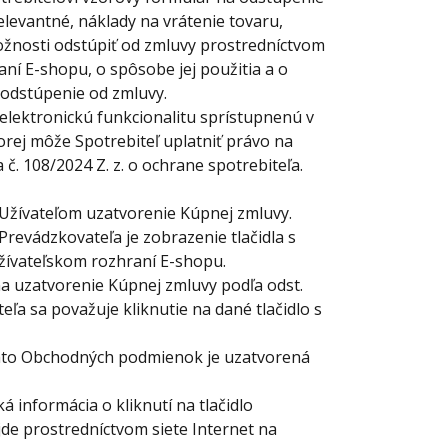
relevantné, náklady na vrátenie tovaru,
ožnosti odstúpiť od zmluvy prostredníctvom
aní E-shopu, o spôsobe jej použitia a o
 odstúpenie od zmluvy.
lektronickú funkcionalitu sprístupnenú v
orej môže Spotrebiteľ uplatniť právo na
č. 108/2024 Z. z. o ochrane spotrebiteľa.
žívateľom uzatvorenie Kúpnej zmluvy.
revádzkovateľa je zobrazenie tlačidla s
žívateľskom rozhraní E-shopu.
a uzatvorenie Kúpnej zmluvy podľa odst.
ľa sa považuje kliknutie na dané tlačidlo s
chto Obchodných podmienok je uzatvorená
informácia o kliknutí na tlačidlo
de prostredníctvom siete Internet na