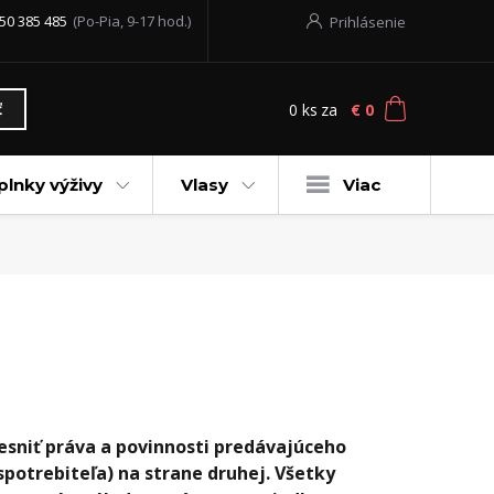
50 385 485
(Po-Pia, 9-17 hod.)
Prihlásenie
0
ks
za
€ 0
ť
plnky výživy
Vlasy
Viac
sniť práva a povinnosti predávajúceho
spotrebiteľa) na strane druhej. Všetky