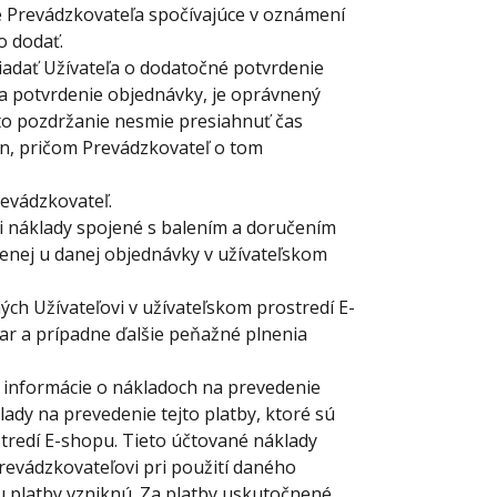
e Prevádzkovateľa spočívajúce v oznámení
o dodať.
iadať Užívateľa o dodatočné potvrdenie
ľa potvrdenie objednávky, je oprávnený
to pozdržanie nesmie presiahnuť čas
ín, pričom Prevádzkovateľ o tom
evádzkovateľ.
vi náklady spojené s balením a doručením
denej u danej objednávky v užívateľskom
ých Užívateľovi v užívateľskom prostredí E-
ar a prípadne ďalšie peňažné plnenia
 informácie o nákladoch na prevedenie
lady na prevedenie tejto platby, ktoré sú
stredí E-shopu. Tieto účtované náklady
evádzkovateľovi pri použití daného
 platby vzniknú. Za platby uskutočnené