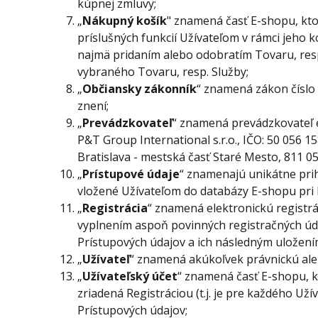
kúpnej zmluvy;
„
Nákupný košík
" znamená časť E-shopu, kto
príslušných funkcií Užívateľom v rámci jeho 
najmä pridaním alebo odobratím Tovaru, re
vybraného Tovaru, resp. Služby;
„
Občiansky zákonník
“ znamená zákon číslo
znení;
„
Prevádzkovateľ
“ znamená prevádzkovateľ
P&T Group International s.r.o.
, IČO:
50 056 15
Bratislava - mestská časť Staré Mesto, 811 0
„
Prístupové údaje
“ znamenajú unikátne pri
vložené Užívateľom do databázy E-shopu pri R
„
Registrácia
“
znamená elektronickú registrác
vyplnením aspoň povinných registračných úd
Prístupových údajov a ich následným uložen
„
Užívateľ
“ znamená akúkoľvek právnickú ale
„
Užívateľský účet
“ znamená časť E-shopu, k
zriadená Registráciou (t.j. je pre každého Už
Prístupových údajov;