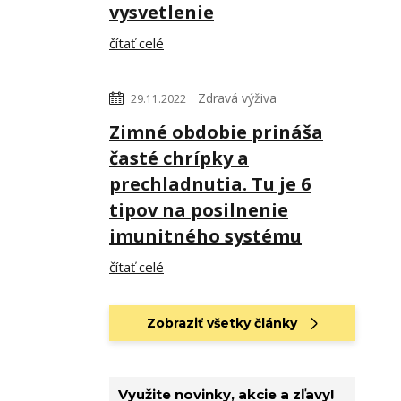
vysvetlenie
čítať celé
Zdravá výživa
29.11.2022
Zimné obdobie prináša
časté chrípky a
prechladnutia. Tu je 6
tipov na posilnenie
imunitného systému
čítať celé
Zobraziť všetky články
Využite novinky, akcie a zľavy!