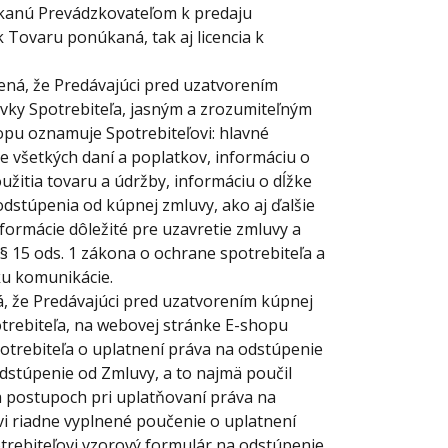
kanú Prevádzkovateľom k predaju
k Tovaru ponúkaná, tak aj licencia k
ená, že Predávajúci pred uzatvorením
vky Spotrebiteľa, jasným a zrozumiteľným
pu oznamuje Spotrebiteľovi: hlavné
ne všetkých daní a poplatkov, informáciu o
žitia tovaru a údržby, informáciu o dĺžke
dstúpenia od kúpnej zmluvy, ako aj ďalšie
ormácie dôležité pre uzavretie zmluvy a
a § 15 ods. 1 zákona o ochrane spotrebiteľa a
u komunikácie.
, že Predávajúci pred uzatvorením kúpnej
trebiteľa, na webovej stránke E-shopu
trebiteľa o uplatnení práva na odstúpenie
dstúpenie od Zmluvy, a to najmä poučil
a postupoch pri uplatňovaní práva na
vi riadne vyplnené poučenie o uplatnení
trebiteľovi vzorový formulár na odstúpenie