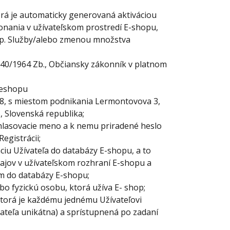
rá je automaticky generovaná aktiváciou
konania v užívateľskom prostredí E-shopu,
sp. Služby/alebo zmenou množstva
 40/1964 Zb., Občiansky zákonník v platnom
 eshopu
8
, s miestom podnikania
Lermontovova 3,
5, Slovenská republika
;
hlasovacie meno a k nemu priradené heslo
egistrácii;
iu Užívateľa do databázy E-shopu, a to
ajov v užívateľskom rozhraní E-shopu a
ím do databázy E-shopu;
bo fyzickú osobu, ktorá užíva E-
shop;
torá je každému jednému Užívateľovi
ívateľa unikátna) a sprístupnená po zadaní