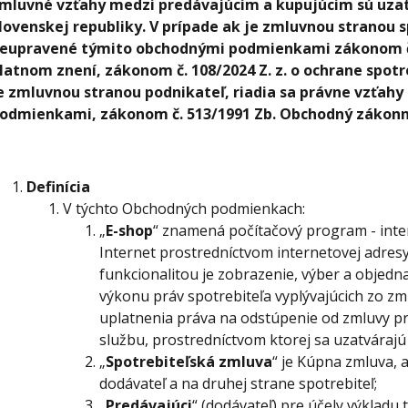
mluvné vzťahy medzi predávajúcim a kupujúcim sú uza
lovenskej republiky. V prípade ak je zmluvnou stranou s
eupravené týmito obchodnými podmienkami zákonom č. 
latnom znení, zákonom č. 108/2024 Z. z. o ochrane spotr
e zmluvnou stranou podnikateľ, riadia sa právne vzťa
odmienkami, zákonom č. 513/1991 Zb. Obchodný zákonní
Definícia
V týchto Obchodných
podmienkach:
„
E-shop
“ znamená počítačový program - intern
Internet prostredníctvom internetovej adres
funkcionalitou je zobrazenie, výber a objedn
výkonu práv spotrebiteľa vyplývajúcich zo zm
uplatnenia práva na odstúpenie od zmluvy p
službu, prostredníctvom ktorej sa uzatvárajú
„
Spotrebiteľská zmluva
“ je Kúpna zmluva, 
dodávateľ a na druhej strane spotrebiteľ;
„
Predávajúci
“ (dodávateľ) pre účely výklad