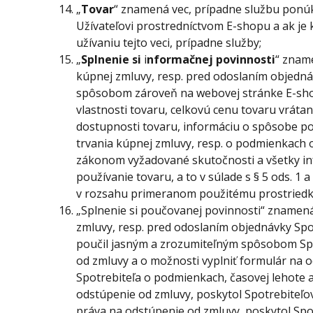
„
Tovar
“ znamená vec, prípadne službu ponú
Užívateľovi prostredníctvom E-shopu a ak je 
užívaniu tejto veci, prípadne služby;
„
Splnenie si
i
nformačnej povinnosti
“ znam
kúpnej zmluvy, resp. pred odoslaním objedná
spôsobom zároveň na webovej stránke E-sho
vlastnosti tovaru, celkovú cenu tovaru vráta
dostupnosti tovaru, informáciu o spôsobe pou
trvania kúpnej zmluvy, resp. o podmienkach o
zákonom vyžadované skutočnosti a všetky inf
používanie tovaru, a to v súlade s § 5 ods. 1 
v rozsahu primeranom použitému prostriedk
„Splnenie si poučovanej povinnosti“ znamená
zmluvy, resp. pred odoslaním objednávky Spo
poučil jasným a zrozumiteľným spôsobom Spo
od zmluvy a o možnosti vyplniť formulár na o
Spotrebiteľa o podmienkach, časovej lehote 
odstúpenie od zmluvy, poskytol Spotrebiteľo
práva na odstúpenie od zmluvy, poskytol Spo