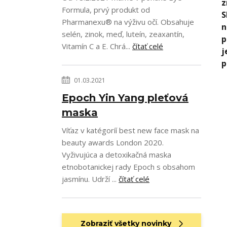
z
Formula, prvý produkt od
S
Pharmanexu® na výživu očí. Obsahuje
n
selén, zinok, meď, luteín, zeaxantín,
p
Vitamín C a E. Chrá...
čítať celé
j
p
01.03.2021
Epoch Yin Yang pleťová
maska
Víťaz v katégoríí best new face mask na
beauty awards London 2020.
Vyživujúca a detoxikačná maska
etnobotanickej rady Epoch s obsahom
jasmínu. Udrží ...
čítať celé
Zobraziť všetky novinky