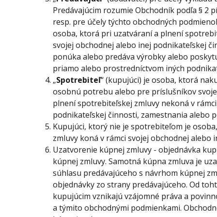
Predávajúcim rozumie Obchodník podľa § 2 pís
resp. pre účely týchto obchodných podmieno
osoba, ktorá pri uzatváraní a plnení spotreb
svojej obchodnej alebo inej podnikateľskej čin
ponúka alebo predáva výrobky alebo poskytuj
priamo alebo prostredníctvom iných podnik
„
Spotrebiteľ
“ (kupujúci) je osoba, ktorá na
osobnú potrebu alebo pre príslušníkov svojej
plnení spotrebiteľskej zmluvy nekoná v rámci
podnikateľskej činnosti, zamestnania alebo p
Kupujúci, ktorý nie je spotrebiteľom je osoba
zmluvy koná v rámci svojej obchodnej alebo in
Uzatvorenie kúpnej zmluvy - objednávka kup
kúpnej zmluvy. Samotná kúpna zmluva je u
súhlasu predávajúceho s návrhom kúpnej zml
objednávky zo strany predávajúceho. Od to
kupujúcim vznikajú vzájomné práva a povin
a týmito obchodnými podmienkami. Obchodn