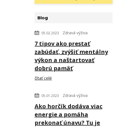
Blog
Zdravá výživa
05.02.2023
7 tipov ako prestať
zabúdať, zvýšiť mentálny
výkon a naštartovať
dobrú pamäť
čítať celé
Zdravá výživa
05.01.2023
Ako horčík dodáva viac
energie a pomáha
prekonať únavu? Tu je