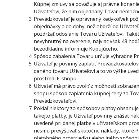
Kúpnej zmluvy sa považuje aj právne konani
Užívateľovi, že ním objednaný Tovar nemožn
Prevádzkovateľ je oprávnený kedykoľvek pož
objednávky a do doby, než obdrží od Užívate
pozdržať odoslanie Tovaru Užívateľovi. Také
nevyhnutný na overenie, najviac však 48 hod
bezodkladne informuje Kupujúceho.
Spôsob zabalenia Tovaru určuje výhradne
Pr
Užívateľ je povinný zaplatiť Prevádzkovateľo
daného tovaru Užívateľovi a to vo výške uve
prostredí E-shopu.
Užívateľ má právo zvoliť z možností zobrazen
shopu spôsob zaplatenia kúpnej ceny za Tov
Prevádzkovateľovi.
Pokiaľ niektorý zo spôsobov platby obsahuje
takejto platby, je Užívateľ povinný znášať nák
uvedené pri danej platbe v užívateľskom pro
nesmú prevyšovať skutočné náklady, ktoré Pr
platobného prostriedku alebo iného spôsobu