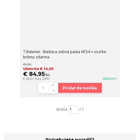
7 Balenie - Bieliaca zubná pasta AP24 + vozrka
krému zdarma
€ 99
Ušetríte € 14,05
€ 84,95
/
ks
skladom
€ 69,07
bez DPH
Pridať do košíka
strana
z 1
Potrebujete poradiť?