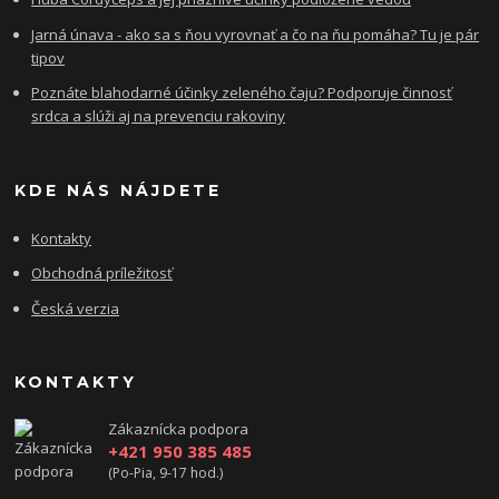
Jarná únava - ako sa s ňou vyrovnať a čo na ňu pomáha? Tu je pár
tipov
Poznáte blahodarné účinky zeleného čaju? Podporuje činnosť
srdca a slúži aj na prevenciu rakoviny
KDE NÁS NÁJDETE
Kontakty
Obchodná príležitosť
Česká verzia
KONTAKTY
Zákaznícka podpora
+421 950 385 485
(Po-Pia, 9-17 hod.)