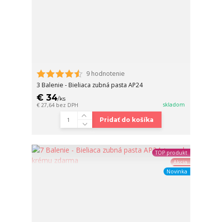
9 hodnotenie
3 Balenie - Bieliaca zubná pasta AP24
€ 34
/
ks
skladom
€ 27,64
bez DPH
Pridať do košíka
TOP produkt
Akcia
Novinka