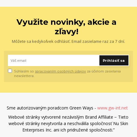
Využite novinky, akcie a
zľavy!
Môžete sa kedykoľvek odhlásiť. Email zasielame raz za 7 dní.
Prihlásiť sa
Súhlasím so
spracovaním osobných údajov
za účelom zasielania
newslettera.
Sme autorizovaným poradcom Green Ways -
www.gw-int.net
Webové stránky vytvorené nezávislým Brand Affiliate − Tieto
webové stránky nevytvorila a neschválila spoločnosť Nu Skin
Enterprises Inc. ani ich pridružené spoločnosti.”