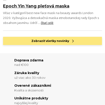
Epoch Yin Yang pleťová maska
Víťaz v katégoríí best new face mask na beauty awards London
2020. Vyživujúca a detoxikačná maska etnobotanickej rady Epoch s
obsahom jasmínu. Udrží ...
čítať celé
Zobraziť všetky novinky
Doprava zdarma
nad €100
Záruka kvality
už viac ako 30 rokov
Overené zákazníkmi
Kvalita a skúsenosti
Unikátne produkty
najvyššej kvality