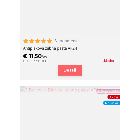
8 hodnotenie
Antiplaková zubná pasta AP24
€ 11,50
/
ks
skladom
€ 9,35
bez DPH
Detail
TOP produkt
Akcia
Novinka