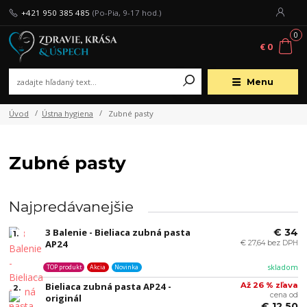
+421 950 385 485
(Po-Pia, 9-17 hod.)
0
€ 0
Menu
Úvod
Ústna hygiena
Zubné pasty
Zubné pasty
Najpredávanejšie
3 Balenie - Bieliaca zubná pasta
€ 34
1.
AP24
€ 27,64 bez DPH
skladom
TOP produkt
Akcia
Novinka
Bieliaca zubná pasta AP24 -
Až 26 % zľava
2.
cena od
originál
€ 12,50