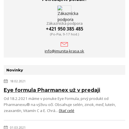
Zákaznícka podpora
+421 950 385 485
(Po-Pia, 9-17 hod.)
info@imunita-krasa.sk
Novinky
18.02.2021
Eye formula Pharmanex už v predaji
Od 18.2.2021 máme v ponuke Eye Formula, prvý produkt od
Pharmanexu® na výživu očí. Obsahuje selén, zinok, meď, luteín,
zeaxantín, Vitamín C a E. Chrá...
čítať celé
01.03.2021