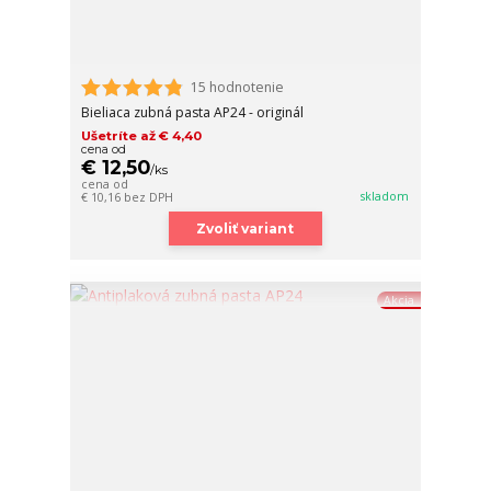
15 hodnotenie
Bieliaca zubná pasta AP24 - originál
Ušetríte až € 4,40
cena od
€ 12,50
/
ks
cena od
skladom
€ 10,16
bez DPH
Zvoliť variant
Akcia