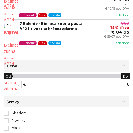
cena od
€ 10,16 bez DPH
skladom
TOP produkt
Akcia
Novinka
7 Balenie - Bieliaca zubná pasta
€ 99
3.
14 % zľava
AP24 + vozrka krému zdarma
€ 84,95
€ 69,07 bez DPH
skladom
TOP produkt
Akcia
Novinka
Cena:
Od
Do
€
€
Štítky
Skladom
Novinka
Akcia