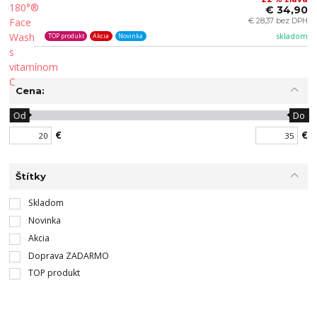
€ 34,90
€ 28,37 bez DPH
skladom
TOP produkt
Akcia
Novinka
Cena:
Od
Do
€
€
Štítky
Skladom
Novinka
Akcia
Doprava ZADARMO
TOP produkt