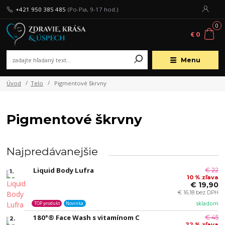
+421 950 385 485
(Po-Pia, 9-17 hod.)
0
€ 0
Menu
Úvod
Telo
Pigmentové škrvny
Pigmentové škrvny
Najpredávanejšie
Liquid Body Lufra
€ 22
1.
10 % zľava
€ 19,90
€ 16,18 bez DPH
skladom
TOP produkt
Novinka
180°® Face Wash s vitamínom C
€ 45
2.
22 % zľava