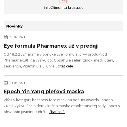
info@imunita-krasa.sk
Novinky
18.02.2021
Eye formula Pharmanex už v predaji
Od 18.2.2021 máme v ponuke Eye Formula, prvý produkt od
Pharmanexu® na výživu očí. Obsahuje selén, zinok, meď, luteín,
zeaxantín, Vitamín C a E. Chrá...
čítať celé
01.03.2021
Epoch Yin Yang pleťová maska
Víťaz v katégoríí best new face mask na beauty awards London
2020. Vyživujúca a detoxikačná maska etnobotanickej rady Epoch s
obsahom jasmínu. Udrží ...
čítať celé