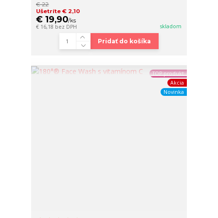
€ 22
Ušetríte € 2,10
€ 19,90
/
ks
skladom
€ 16,18
bez DPH
Pridať do košíka
TOP produkt
Akcia
Novinka