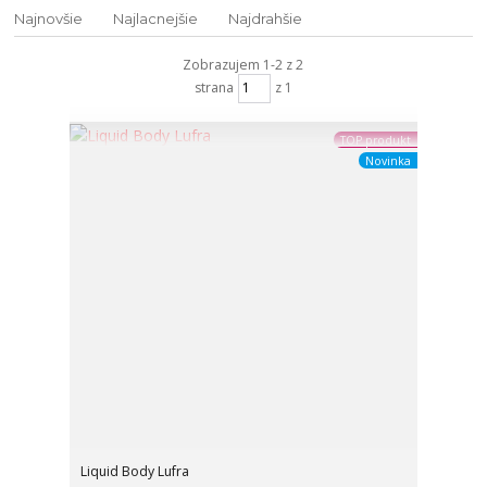
Najnovšie
Najlacnejšie
Najdrahšie
Zobrazujem 1-2 z 2
strana
z 1
TOP produkt
Novinka
Liquid Body Lufra