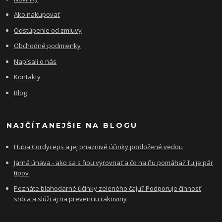
Ako nakupovať
Odstúpenie od zmluvy
Obchodné podmienky
Napísali o nás
Kontakty
Blog
NAJČÍTANEJŠIE NA BLOGU
Huba Cordyceps a jej priaznivé účinky podložené vedou
Jarná únava - ako sa s ňou vyrovnať a čo na ňu pomáha? Tu je pár
tipov
Poznáte blahodarné účinky zeleného čaju? Podporuje činnosť
srdca a slúži aj na prevenciu rakoviny