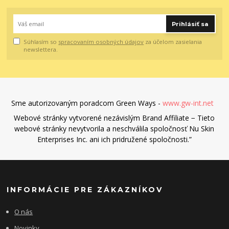
Prihlásiť sa
Súhlasím so
spracovaním osobných údajov
za účelom zasielania
newslettera.
Sme autorizovaným poradcom Green Ways -
www.gw-int.net
Webové stránky vytvorené nezávislým Brand Affiliate − Tieto
webové stránky nevytvorila a neschválila spoločnosť Nu Skin
Enterprises Inc. ani ich pridružené spoločnosti.”
INFORMÁCIE PRE ZÁKAZNÍKOV
O nás
Novinky