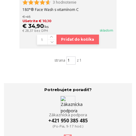
3 hodnotenie
180°® Face Wash s vitamínom C
€ 45
Ušetríte € 10,10
€ 34,90
/
ks
skladom
€ 28,37
bez DPH
Pridať do košíka
strana
z 1
Potrebujete poradiť?
Zákaznícka podpora
+421 950 385 485
(Po-Pia, 9-17 hod.)