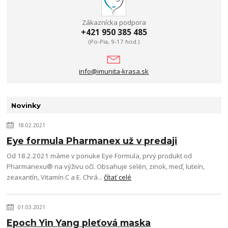
Zákaznícka podpora
+421 950 385 485
(Po-Pia, 9-17 hod.)
info@imunita-krasa.sk
Novinky
18.02.2021
Eye formula Pharmanex už v predaji
Od 18.2.2021 máme v ponuke Eye Formula, prvý produkt od
Pharmanexu® na výživu očí. Obsahuje selén, zinok, meď, luteín,
zeaxantín, Vitamín C a E. Chrá...
čítať celé
01.03.2021
Epoch Yin Yang pleťová maska