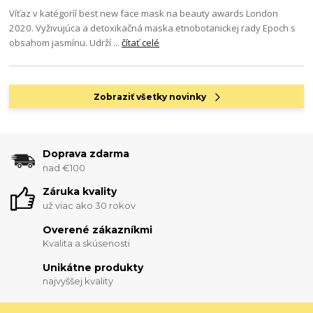
Víťaz v katégoríí best new face mask na beauty awards London
2020. Vyživujúca a detoxikačná maska etnobotanickej rady Epoch s
obsahom jasmínu. Udrží ...
čítať celé
Zobraziť všetky novinky
Doprava zdarma
nad €100
Záruka kvality
už viac ako 30 rokov
Overené zákazníkmi
Kvalita a skúsenosti
Unikátne produkty
najvyššej kvality