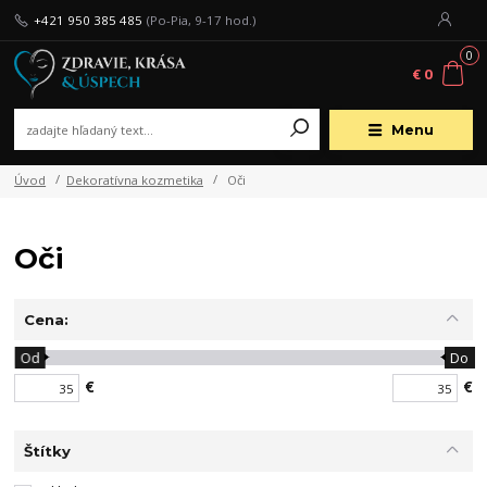
+421 950 385 485
(Po-Pia, 9-17 hod.)
0
€ 0
Menu
Úvod
Dekoratívna kozmetika
Oči
Oči
Cena:
Od
Do
€
€
Štítky