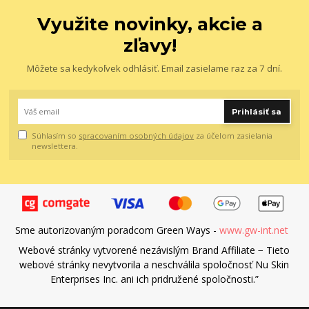
Využite novinky, akcie a
zľavy!
Môžete sa kedykoľvek odhlásiť. Email zasielame raz za 7 dní.
Prihlásiť sa
Súhlasím so
spracovaním osobných údajov
za účelom zasielania
newslettera.
Sme autorizovaným poradcom Green Ways -
www.gw-int.net
Webové stránky vytvorené nezávislým Brand Affiliate − Tieto
webové stránky nevytvorila a neschválila spoločnosť Nu Skin
Enterprises Inc. ani ich pridružené spoločnosti.”