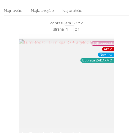
Najnovšie
Najlacnejšie
Najdrahšie
Zobrazujem 1-2 z 2
strana
z 1
TOP produkt
Akcia
Novinka
Doprava ZADARMO