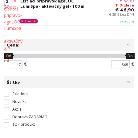
Čistiaci prípravok ageLOC
€ 52,90
2.
11 % zľava
LumiSpa - aktivačný gél - 100 ml
€ 46,90
€ 38,13 bez DPH
skladom
TOP produkt
Cena:
Od
Do
€
€
Štítky
Skladom
Novinka
Akcia
Doprava ZADARMO
TOP produkt