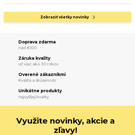
Zobraziť všetky novinky
Doprava zdarma
nad €100
Záruka kvality
už viac ako 30 rokov
Overené zákazníkmi
Kvalita a skúsenosti
Unikátne produkty
najvyššej kvality
Využite novinky, akcie a
zľavy!