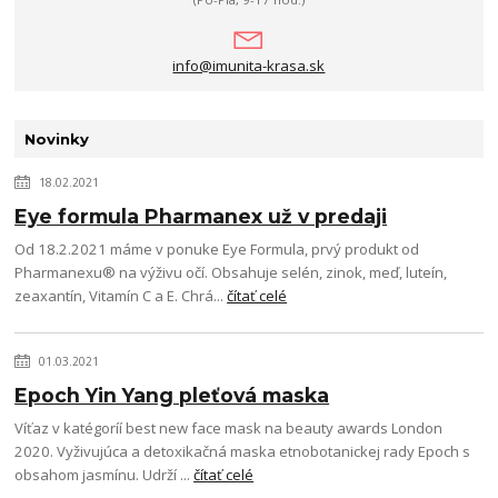
info@imunita-krasa.sk
Novinky
18.02.2021
Eye formula Pharmanex už v predaji
Od 18.2.2021 máme v ponuke Eye Formula, prvý produkt od
Pharmanexu® na výživu očí. Obsahuje selén, zinok, meď, luteín,
zeaxantín, Vitamín C a E. Chrá...
čítať celé
01.03.2021
Epoch Yin Yang pleťová maska
Víťaz v katégoríí best new face mask na beauty awards London
2020. Vyživujúca a detoxikačná maska etnobotanickej rady Epoch s
obsahom jasmínu. Udrží ...
čítať celé