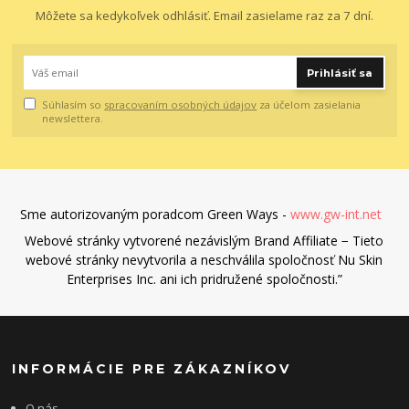
Môžete sa kedykoľvek odhlásiť. Email zasielame raz za 7 dní.
Prihlásiť sa
Súhlasím so
spracovaním osobných údajov
za účelom zasielania
newslettera.
Sme autorizovaným poradcom Green Ways -
www.gw-int.net
Webové stránky vytvorené nezávislým Brand Affiliate − Tieto
webové stránky nevytvorila a neschválila spoločnosť Nu Skin
Enterprises Inc. ani ich pridružené spoločnosti.”
INFORMÁCIE PRE ZÁKAZNÍKOV
O nás