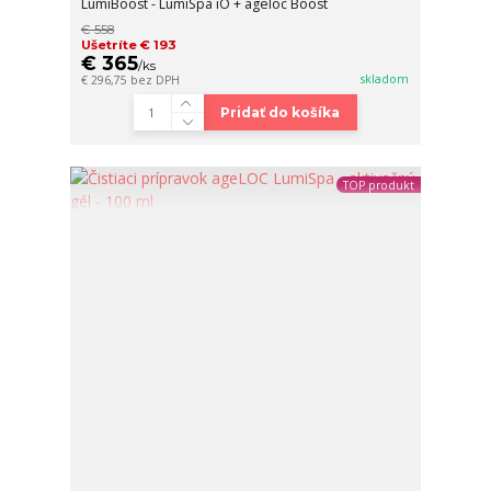
LumiBoost - LumiSpa iO + ageloc Boost
€ 558
Ušetríte € 193
€ 365
/
ks
skladom
€ 296,75
bez DPH
Pridať do košíka
TOP produkt