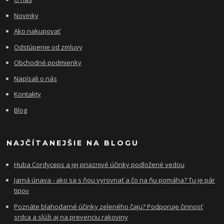
Novinky
Ako nakupovať
Odstúpenie od zmluvy
Obchodné podmienky
Napísali o nás
Kontakty
Blog
NAJČÍTANEJŠIE NA BLOGU
Huba Cordyceps a jej priaznivé účinky podložené vedou
Jarná únava - ako sa s ňou vyrovnať a čo na ňu pomáha? Tu je pár
tipov
Poznáte blahodarné účinky zeleného čaju? Podporuje činnosť
srdca a slúži aj na prevenciu rakoviny