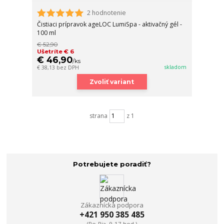
2 hodnotenie
Čistiaci prípravok ageLOC LumiSpa - aktivačný gél -
100 ml
€ 52,90
Ušetríte € 6
€ 46,90
/
ks
skladom
€ 38,13
bez DPH
Zvoliť variant
strana
z 1
Potrebujete poradiť?
Zákaznícka podpora
+421 950 385 485
(Po-Pia, 9-17 hod.)