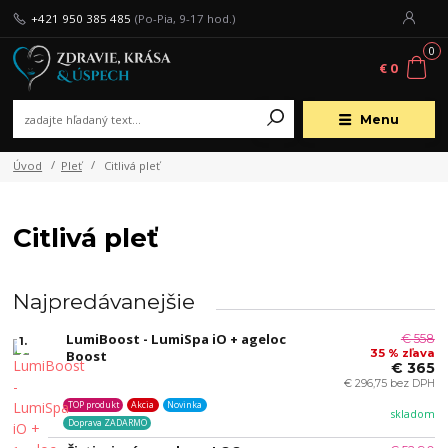
+421 950 385 485
(Po-Pia, 9-17 hod.)
0
€ 0
Menu
Úvod
Pleť
Citlivá pleť
Citlivá pleť
Najpredávanejšie
LumiBoost - LumiSpa iO + ageloc
€ 558
1.
35 % zľava
Boost
€ 365
€ 296,75 bez DPH
TOP produkt
Akcia
Novinka
skladom
Doprava ZADARMO