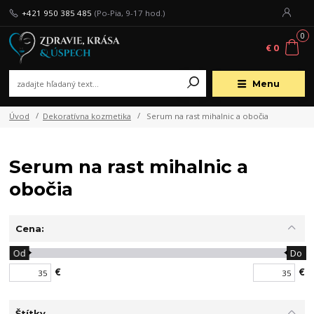
+421 950 385 485
(Po-Pia, 9-17 hod.)
0
€ 0
Menu
Úvod
Dekoratívna kozmetika
Serum na rast mihalnic a obočia
Serum na rast mihalnic a
obočia
Cena:
Od
Do
€
€
Štítky