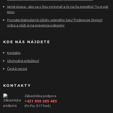
Jarná únava - ako sa s ňou vyrovnať a čo na ňu pomáha? Tu je pár
tipov
Poznáte blahodarné účinky zeleného čaju? Podporuje činnosť
srdca a slúži aj na prevenciu rakoviny
KDE NÁS NÁJDETE
Kontakty
Obchodná príležitosť
Česká verzia
KONTAKTY
Zákaznícka podpora
+421 950 385 485
(Po-Pia, 9-17 hod.)