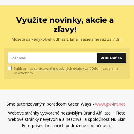
Využite novinky, akcie a
zľavy!
Môžete sa kedykoľvek odhlásiť. Email zasielame raz za 7 dní.
Prihlásiť sa
Súhlasím so
spracovaním osobných údajov
za účelom zasielania
newslettera.
Sme autorizovaným poradcom Green Ways -
www.gw-int.net
Webové stránky vytvorené nezávislým Brand Affiliate − Tieto
webové stránky nevytvorila a neschválila spoločnosť Nu Skin
Enterprises Inc. ani ich pridružené spoločnosti.”