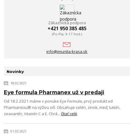
Zákaznícka podpora
+421 950 385 485
(Po-Pia, 9-17 hod.)
info@imunita-krasa.sk
Novinky
18.02.2021
Eye formula Pharmanex už v predaji
Od 18.2.2021 máme v ponuke Eye Formula, prvý produkt od
Pharmanexu® na výživu očí. Obsahuje selén, zinok, meď, luteín,
zeaxantín, Vitamín C a E. Chrá...
čítať celé
01.03.2021