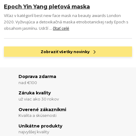
Epoch Yin Yang pleťová maska
Víťaz v katégoríí best new face mask na beauty awards London
2020. Vyživujúca a detoxikačná maska etnobotanickej rady Epoch s
obsahom jasmínu. Udrží ...
čítať celé
Zobraziť všetky novinky
Doprava zdarma
nad €100
Záruka kvality
už viac ako 30 rokov
Overené zákazníkmi
Kvalita a skúsenosti
Unikátne produkty
najvyššej kvality