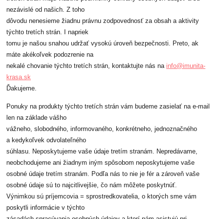
nezávislé od našich. Z toho
dôvodu nenesieme žiadnu právnu zodpovednosť za obsah a aktivity
týchto tretích strán. I napriek
tomu je našou snahou udržať vysokú úroveň bezpečnosti. Preto, ak
máte akékoľvek podozrenie na
nekalé chovanie týchto tretích strán, kontaktujte nás na
info@imunita-
krasa.sk
Ďakujeme.
Ponuky na produkty týchto tretích strán vám budeme zasielať na e-mail
len na základe vášho
vážneho, slobodného, informovaného, konkrétneho, jednoznačného
a kedykoľvek odvolateľného
súhlasu. Neposkytujeme vaše údaje tretím stranám. Nepredávame,
neobchodujeme ani žiadnym iným spôsobom neposkytujeme vaše
osobné údaje tretím stranám. Podľa nás to nie je fér a zároveň vaše
osobné údaje sú to najcitlivejšie, čo nám môžete poskytnúť.
Výnimkou sú príjemcovia = sprostredkovatelia, o ktorých sme vám
poskytli informácie v týchto