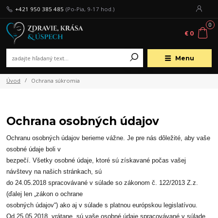
+421 950 385 485
(Po-Pia, 9-17 hod.)
0
€ 0
Menu
Úvod
Ochrana súkromia
Ochrana osobných údajov
Ochranu osobných údajov berieme vážne. Je pre nás dôležité, aby vaše
osobné údaje boli v
bezpečí. Všetky osobné údaje, ktoré sú získavané počas vašej
návštevy na našich stránkach, sú
do 24.05.2018 spracovávané v súlade so zákonom č. 122/2013 Z.z.
(ďalej len „zákon o ochrane
osobných údajov“) ako aj v súlade s platnou európskou legislatívou.
Od 25.05.2018, vrátane, sú vaše osobné údaje spracovávané v súlade