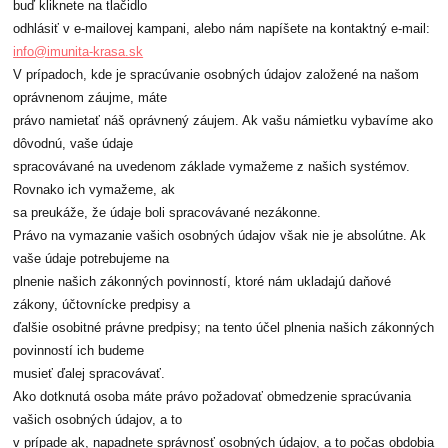
buď kliknete na tlačidlo
odhlásiť v e-mailovej kampani, alebo nám napíšete na kontaktný e-mail:
info@imunita-krasa.sk
V prípadoch, kde je spracúvanie osobných údajov založené na našom
oprávnenom záujme, máte
právo namietať náš oprávnený záujem. Ak vašu námietku vybavíme ako
dôvodnú, vaše údaje
spracovávané na uvedenom základe vymažeme z našich systémov.
Rovnako ich vymažeme, ak
sa preukáže, že údaje boli spracovávané nezákonne.
Právo na vymazanie vašich osobných údajov však nie je absolútne. Ak
vaše údaje potrebujeme na
plnenie našich zákonných povinností, ktoré nám ukladajú daňové
zákony, účtovnícke predpisy a
ďalšie osobitné právne predpisy; na tento účel plnenia našich zákonných
povinností ich budeme
musieť ďalej spracovávať.
Ako dotknutá osoba máte právo požadovať obmedzenie spracúvania
vašich osobných údajov, a to
v prípade ak, napadnete správnosť osobných údajov, a to počas obdobia