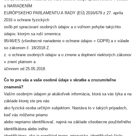
s NARIADENÍM
EURÓPSKEHO PARLAMENTU A RADY (EÚ) 2016/679 z 27. apríla
2016 o ochrane fyzických
osôb pri spracúvaní osobných údajov a o voľnom pohybe takýchto
údajov, ktorým sa ruší smernica
95/46/ES (všeobecné nariadenie o ochrane údajov = GDPR) a v súlade
so zákonom č. 18/2018 Z.
z. o ochrane osobných údajov a o zmene a doplnení niektorých zákonov
v znení platnom a
účinnom od 25.05.2018.
Čo to pre vás a vaše osobné údaje v skratke a zrozumiteľne
znamená?
Vaším osobným údajom je akákoľvek informácia, ktorá sa vás týka a na
základe ktorej ste pre nás
ako fyzická osoba určitým subjektom. Nastáva to v takých prípadoch,
keď vás môžeme priamo
alebo nepriamo identifikovať, najmä na základe všeobecne použiteľného
identifikátora alebo iného