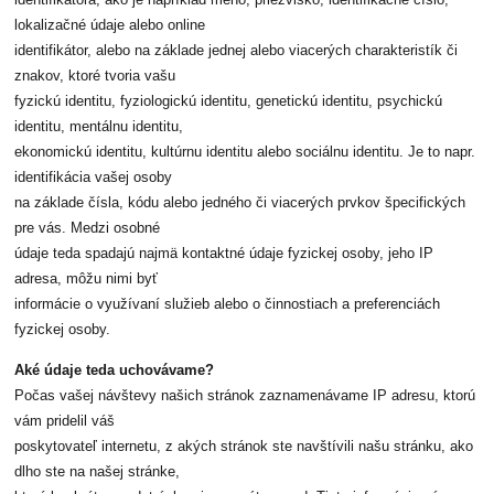
identifikátora, ako je napríklad meno, priezvisko, identifikačné číslo,
lokalizačné údaje alebo online
identifikátor, alebo na základe jednej alebo viacerých charakteristík či
znakov, ktoré tvoria vašu
fyzickú identitu, fyziologickú identitu, genetickú identitu, psychickú
identitu, mentálnu identitu,
ekonomickú identitu, kultúrnu identitu alebo sociálnu identitu. Je to napr.
identifikácia vašej osoby
na základe čísla, kódu alebo jedného či viacerých prvkov špecifických
pre vás. Medzi osobné
údaje teda spadajú najmä kontaktné údaje fyzickej osoby, jeho IP
adresa, môžu nimi byť
informácie o využívaní služieb alebo o činnostiach a preferenciách
fyzickej osoby.
Aké údaje teda uchovávame?
Počas vašej návštevy našich stránok zaznamenávame IP adresu, ktorú
vám pridelil váš
poskytovateľ internetu, z akých stránok ste navštívili našu stránku, ako
dlho ste na našej stránke,