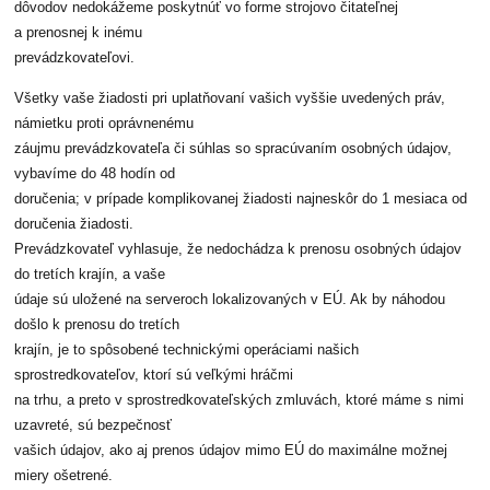
dôvodov nedokážeme poskytnúť vo forme strojovo čitateľnej
a prenosnej k inému
prevádzkovateľovi.
Všetky vaše žiadosti pri uplatňovaní vašich vyššie uvedených práv,
námietku proti oprávnenému
záujmu prevádzkovateľa či súhlas so spracúvaním osobných údajov,
vybavíme do 48 hodín od
doručenia; v prípade komplikovanej žiadosti najneskôr do 1 mesiaca od
doručenia žiadosti.
Prevádzkovateľ vyhlasuje, že nedochádza k prenosu osobných údajov
do tretích krajín, a vaše
údaje sú uložené na serveroch lokalizovaných v EÚ. Ak by náhodou
došlo k prenosu do tretích
krajín, je to spôsobené technickými operáciami našich
sprostredkovateľov, ktorí sú veľkými hráčmi
na trhu, a preto v sprostredkovateľských zmluvách, ktoré máme s nimi
uzavreté, sú bezpečnosť
vašich údajov, ako aj prenos údajov mimo EÚ do maximálne možnej
miery ošetrené.