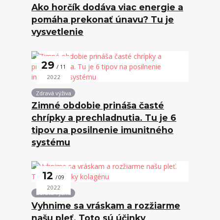
Ako horčík dodáva viac energie a
pomáha prekonať únavu? Tu je
vysvetlenie
29
11
2022
Zdravá výživa
Zimné obdobie prináša časté
chrípky a prechladnutia. Tu je 6
tipov na posilnenie imunitného
systému
12
09
2022
Zdravá výživa
Vyhnime sa vráskam a rozžiarme
našu pleť. Toto sú účinky