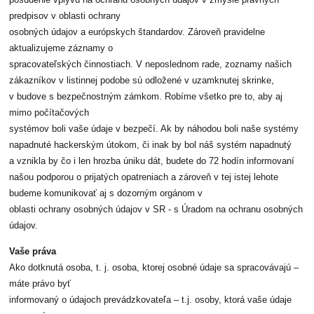
posúdenie vplyvu na ochranu osobných údajov v zmysle právnych
predpisov v oblasti ochrany
osobných údajov a európskych štandardov. Zároveň pravidelne
aktualizujeme záznamy o
spracovateľských činnostiach. V neposlednom rade, zoznamy našich
zákazníkov v listinnej podobe sú odložené v uzamknutej skrinke,
v budove s bezpečnostným zámkom. Robíme všetko pre to, aby aj
mimo počítačových
systémov boli vaše údaje v bezpečí. Ak by náhodou boli naše systémy
napadnuté hackerským útokom, či inak by bol náš systém napadnutý
a vznikla by čo i len hrozba úniku dát, budete do 72 hodín informovaní
našou podporou o prijatých opatreniach a zároveň v tej istej lehote
budeme komunikovať aj s dozorným orgánom v
oblasti ochrany osobných údajov v SR - s Úradom na ochranu osobných
údajov.
Vaše práva
Ako dotknutá osoba, t. j. osoba, ktorej osobné údaje sa spracovávajú –
máte právo byť
informovaný o údajoch prevádzkovateľa – t.j. osoby, ktorá vaše údaje