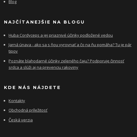
Blog
NAJČÍTANEJŠIE NA BLOGU
Huba Cordyceps a jej priaznivé účinky podložené vedou
Jarná únava - ako sa s ňou vyrovnať a čo na ňu pomáha? Tu je pár
tipov
Poznáte blahodarné účinky zeleného čaju? Podporuje činnosť
srdca a slúži aj na prevenciu rakoviny
KDE NÁS NÁJDETE
Kontakty
Obchodná príležitosť
Česká verzia