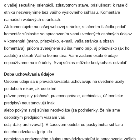
o vašej sexuálnej orientácii, zdravotnom stave, príslušnosti k rase či
etniku nezverejníme bez vášho výslovného súhlasu. Komentáre
na našich webových stránkach:
Ak komentujete na našej webovej stránke, stlačením tlačidla pridať
komentár súhlasíte so spracovaním vami uvedených osobných údajov
v komentári (meno, priezvisko, e-mail, vaša stránka a obsah
komentára), pričom zverejnené sú iba meno príp. aj priezvisko (ak ho
zadáte) a obsah Vášho komentára. Vami zadané osobné údaje
nepoužívame na iné účely. Svoj súhlas môžete kedykoľvek odvolať.
Doba uchovávania údajov
Osobné údaje sa u prevádzkovateľa uchovávajú na uvedené účely
po dobu 5 rokov, ak osobitné
právne predpisy (daňové, pracovnoprávne, archivácia, účtovnícke
predpisy) neustanovujú inak
alebo pokým svoj súhlas neodvoláte (za podmienky, že nie sme
osobitným predpisom viazaní váš
údaj ďalej archivovať). V časovom období od poskytnutia súhlasu
do jeho odvolania (príp. do
namietania oprávneného záujmu prevádzkovateľa) je spracovanie vašich