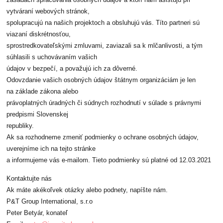
zásadách spracúvania osobných údajov a ktorí nám asistujú pri
vytváraní webových stránok,
spolupracujú na našich projektoch a obsluhujú vás. Títo partneri sú
viazaní diskrétnosťou,
sprostredkovateľskými zmluvami, zaviazali sa k mlčanlivosti, a tým
súhlasili s uchovávaním vašich
údajov v bezpečí, a považujú ich za dôverné.
Odovzdanie vašich osobných údajov štátnym organizáciám je len
na základe zákona alebo
právoplatných úradných či súdnych rozhodnutí v súlade s právnymi
predpismi Slovenskej
republiky.
Ak sa rozhodneme zmeniť podmienky o ochrane osobných údajov,
uverejníme ich na tejto stránke
a informujeme vás e-mailom. Tieto podmienky sú platné od 12.03.2021
Kontaktujte nás
Ak máte akékoľvek otázky alebo podnety, napíšte nám.
P&T Group International, s.r.o
Peter Betyár, konateľ