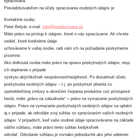
spracováva.
Prevádzkovateľom na účely spracovania osobných údajov je:
Kontaktné osoby:
Peter Betyár, e-mail:
info@imunita-krasa.sk
Máte právo na prístup k údajom, ktoré o vás spracúvame. Ak chcete
vedieť, ktoré konkrétne údaje
uchovávame k vašej osobe, radi vám ich na požiadanie poskytneme
písomne.
Ako dotknutá osoba máte právo na opravu poskytnutých údajov, resp.
ich doplnenie v prípade
výskytu akýchkoľvek nesprávnosti/neúplností. Po dosiahnutí účelu
poskytnutia osobných údajov – t.j. po poskytnutí plnenia zo
spotrebiteľskej zmluvy a ukončení čerpania produktov cez prístupové
heslá, máte „právo na zabudnutie“ = právo na vymazanie poskytnutých
údajov. Právo na vymazanie poskytnutých osobných údajov sa uplatní
aj v prípade, ak odvoláte svoj súhlas so spracúvaním vašich osobných
údajov. V prípadoch, keď vaše osobné údaje spracovávame na základe
vášho súhlasu, máte právo tento súhlas kedykoľvek
odvolať. Odvolanie súhlasu je rovnako jednoduché ako jeho udelenie: