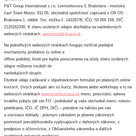
P&T Group International s.r.o, Lermontovova 3, Bratislava - mestská
časť Staré Mesto, 811 05, obchodná spoločnosť zapísaná v OR OS:
Bratislava 1, oddiel: Sro, vložka č. 142287/B, IČO: 50 056 158, DIČ:
2120162330. K zberu osobných údajov dochádza na nasledovných
webových stránkach:
www.imunita-krasa.sk
Na jednotlivých webových stránkach fungujú rozličné predajné
mechanizmy produktov (v online a
offline podobe), ktoré pre lepšie porozumenie na účely zberu osobných
údajov môžeme rozdeliť do
nasledujúcich skupín:
Osobné údaje zadávané v objednávkovom formulári pri platených online
kurzoch, živých podujatí ako sú kurzy, školenia alebo workshopy a to na
webových stránkach
www.imunita-krasa.sk
meno, priezvisko, adresa
trvalého pobytu (ak ste FO - podnikateľ aj vaše obchodné meno, miesto
podnikania, IČO, IČ DPH, DIČ) – potrebné na faktúru pre vás
a súvisiace doklady - právnym základom je plnenie zákonných
povinností prevádzkovateľa vyplývajúcich z daňových zákonov; z
predpisov o účtovníctve, z Občianskeho zákonníka a ďalších