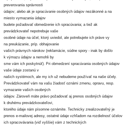
preverovania správnosti
údajov; alebo ak je spracúvanie osobných údajov nezákonné a na
miesto vymazania údajov
budete požadovať obmedzenie ich spracúvania; a tiež ak
prevádzkovateľ nepotrebuje vaše
osobné údaje na účel, ktorý uviedol, ale potrebujete ich práve vy
na preukázanie, príp. obhajovanie
vašich právnych nárokov (reklamácie, súdne spory - inak by došlo
k výmazu údajov a nemohli by
sme vám ich poskytnúť). Pri obmedzení spracúvania osobných údajov
vaše údaje zostanú v
našich systémoch, ale my ich už nebudeme používať na naše účely.
Prevádzkovateľ vám na vašu žiadosť oznámi zmenu, opravu, resp.
vymazanie vašich osobných
údajov. Zároveň máte právo požadovať aj prenos osobných údajov
k druhému prevádzkovateľovi,
ktorého údaje nám písomne oznámite. Technicky zrealizovateľný je
prenos e-mailovej adresy,
ostatné údaje vzhľadom na rozdielnosť účelov
ich spracovávania (viď vyššie) vám z technických