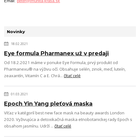
Email:
peter@imunita-krasa.sk
Novinky
18.02.2021
Eye formula Pharmanex už v predaji
Od 18.2.2021 máme v ponuke Eye Formula, prvý produkt od
Pharmanexu® na výživu očí. Obsahuje selén, zinok, meď, luteín,
zeaxantín, Vitamín C a E. Chrá...
čítať celé
01.03.2021
Epoch Yin Yang pleťová maska
Víťaz v katégoríí best new face mask na beauty awards London
2020. Vyživujúca a detoxikačná maska etnobotanickej rady Epoch s
obsahom jasmínu. Udrží ...
čítať celé