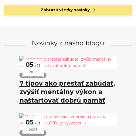
Zobraziť všetky novinky
Novinky z nášho blogu
05
02
2023
Zdravá výživa
7 tipov ako prestať zabúdať,
zvýšiť mentálny výkon a
naštartovať dobrú pamäť
05
01
2023
Zdravá výživa