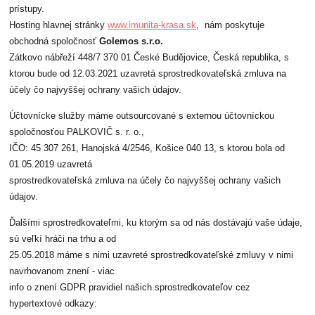
prístupy.
Hosting hlavnej stránky
www.imunita-krasa.sk
, nám poskytuje
obchodná spoločnosť
Golemos s.r.o.
Zátkovo nábřeží 448/7 370 01 České Budějovice, Česká republika, s
ktorou bude od 12.03.2021 uzavretá sprostredkovateľská zmluva na
účely čo najvyššej ochrany vašich údajov.
Účtovnícke služby máme outsourcované s externou účtovníckou
spoločnosťou PALKOVIČ s. r. o.,
IČO: 45 307 261, Hanojská 4/2546, Košice 040 13, s ktorou bola od
01.05.2019 uzavretá
sprostredkovateľská zmluva na účely čo najvyššej ochrany vašich
údajov.
Ďalšími sprostredkovateľmi, ku ktorým sa od nás dostávajú vaše údaje,
sú veľkí hráči na trhu a od
25.05.2018 máme s nimi uzavreté sprostredkovateľské zmluvy v nimi
navrhovanom znení - viac
info o znení GDPR pravidiel našich sprostredkovateľov cez
hypertextové odkazy: