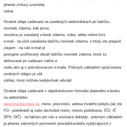
plnenie zmluvy uzavretej
online.
Osobné údaje zadávané na uvedených webstránkach pri balíčku
noviniek zdarma, kde prvou
novinkou je zasielaný e-book zdarma, video, alebo online kvíz.
e-mail - na účel zasielania balíčku noviniek zdarma, o ktorý ste prejavili
záujem - na váš e-mail je
postupne uvoľňovaný obsah balíčku noviniek zdarma, ktoré sú
definované pri zadávaní vášho e-
mailu ako aj v potvrdzovacom e-maile. Právnym základom spracúvania
osobných údajov je váš
súhlas, ktorý môžete kedykoľvek odvolať.
Osobné údaje zadávané v objednávkovom formulári plateného e-booku
na webstránke
www.imunita-krasa.sk
, meno, priezvisko, adresa trvalého pobytu (ak ste
FO - podnikateľ aj vaše obchodné meno, miesto podnikania, IČO, IČ
DPH, DIČ) - na faktúru pre vás a súvisiace doklady - právnym základom
je plnenie zákonných povinností prevádzkovateľa vyplývajúcich z