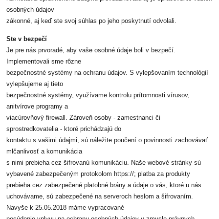
osobných údajov
zákonné, aj keď ste svoj súhlas po jeho poskytnutí odvolali.
Ste v bezpečí
Je pre nás prvoradé, aby vaše osobné údaje boli v bezpečí.
Implementovali sme rôzne
bezpečnostné systémy na ochranu údajov. S vylepšovaním technológií
vylepšujeme aj tieto
bezpečnostné systémy, využívame kontrolu prítomnosti vírusov,
anitvírove programy a
viacúrovňový firewall. Zároveň osoby - zamestnanci či
sprostredkovatelia - ktoré prichádzajú do
kontaktu s vašimi údajmi, sú náležite poučení o povinnosti zachovávať
mlčanlivosť a komunikácia
s nimi prebieha cez šifrovanú komunikáciu. Naše webové stránky sú
vybavené zabezpečeným protokolom https://; platba za produkty
prebieha cez zabezpečené platobné brány a údaje o vás, ktoré u nás
uchovávame, sú zabezpečené na serveroch heslom a šifrovaním.
Navyše k 25.05.2018 máme vypracované