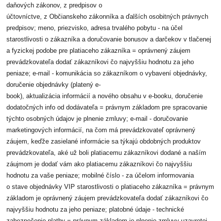
daňových zákonov, z predpisov o
účtovníctve, z Občianskeho zákonníka a ďalších osobitných právnych
predpisov; meno, priezvisko, adresa trvalého pobytu - na účel
starostlivosti o zákazníka a doručovanie bonusov a darčekov v tlačenej
a fyzickej podobe pre platiaceho zákazníka = oprávnený záujem
prevádzkovateľa dodať zákazníkovi čo najvyššiu hodnotu za jeho
peniaze; e-mail - komunikácia so zákazníkom o vybavení objednávky,
doručenie objednávky (platený e-
book), aktualizácia informácií a nového obsahu v e-booku, doručenie
dodatočných info od dodávateľa = právnym základom pre spracovanie
týchto osobných údajov je plnenie zmluvy; e-mail - doručovanie
marketingových informácií, na čom má prevádzkovateľ oprávnený
záujem, keďže zasielané informácie sa týkajú obdobných produktov
prevádzkovateľa, aké už boli platiacemu zákazníkovi dodané a naším
záujmom je dodať vám ako platiacemu zákazníkovi čo najvyššiu
hodnotu za vaše peniaze; mobilné číslo - za účelom informovania
o stave objednávky VIP starostlivosti o platiaceho zákazníka = právnym
základom je oprávnený záujem prevádzkovateľa dodať zákazníkovi čo
najvyššiu hodnotu za jeho peniaze; platobné údaje - technické