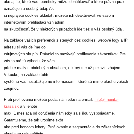
ako aj tie, ktoré vás teoreticky môžu identifikovať a ktoré právna prax
označuje za osobný údaj. Ak
si neprajete cookies ukladať, môžete ich deaktivovať vo vašom
internetovom prehliadači vzhľadom
na skutočnosť, že v niektorých prípadoch ide tiež o váš osobný údaj.
Na základe vašich preferencií zistených cez cookies, webové logy a IP
adresu si vás delíme do
záujmových skupín. Právnici to nazývajú profilovanie zákazníkov. Pre
vás to má tú výhodu, že vám
prídu e-maily s obdobným obsahom, o ktorý ste už prejavili záujem.
V kocke, na základe tohto
systému vás nezaťažujeme informáciami, ktoré sú mimo okruhu vašich
záujmov.
Proti profilovaniu môžete podať námietku na e-mail:
info@imunita-
krasa.sk
a v lehote
max. 1 mesiaca od doručenia námietky sa s ňou vysporiadame.
Garantujeme, že tak urobíme skôr
ako pred koncom lehoty. Profilovanie a segmentácia do zákazníckych