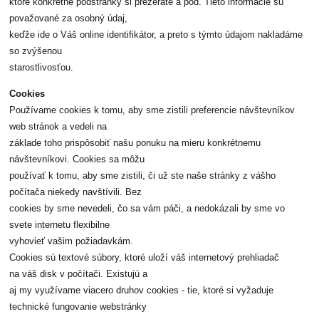
ktoré konkrétne podstránky si prezeráte a pod. Tieto informácie sú
považované za osobný údaj,
keďže ide o Váš online identifikátor, a preto s týmto údajom nakladáme
so zvýšenou
starostlivosťou.
Cookies
Používame cookies k tomu, aby sme zistili preferencie návštevníkov
web stránok a vedeli na
základe toho prispôsobiť našu ponuku na mieru konkrétnemu
návštevníkovi. Cookies sa môžu
používať k tomu, aby sme zistili, či už ste naše stránky z vášho
počítača niekedy navštívili. Bez
cookies by sme nevedeli, čo sa vám páči, a nedokázali by sme vo
svete internetu flexibilne
vyhovieť vašim požiadavkám.
Cookies sú textové súbory, ktoré uloží váš internetový prehliadač
na váš disk v počítači. Existujú a
aj my využívame viacero druhov cookies - tie, ktoré si vyžaduje
technické fungovanie webstránky