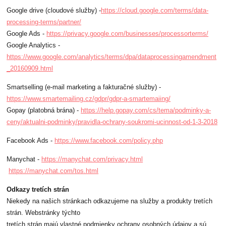
Google drive (cloudové služby) -
https://cloud.google.com/terms/data-
processing-terms/partner/
Google Ads -
https://privacy.google.com/businesses/processorterms/
Google Analytics -
https://www.google.com/analytics/terms/dpa/dataprocessingamendment
_20160909.html
Smartselling (e-mail marketing a fakturačné služby) -
https://www.smartemailing.cz/gdpr/gdpr-a-smartemaiing/
Gopay (platobná brána) -
https://help.gopay.com/cs/tema/podminky-a-
ceny/aktualni-podminky/pravidla-ochrany-soukromi-ucinnost-od-1-3-2018
Facebook Ads -
https://www.facebook.com/
policy.php
Manychat -
https://manychat.com/privacy.
html
https://manychat.com/tos.html
Odkazy tretích strán
Niekedy na našich stránkach odkazujeme na služby a produkty tretích
strán. Webstránky týchto
tretích strán majú vlastné podmienky ochrany osobných údajov a sú