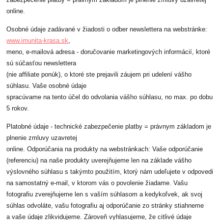
zabezpečenie platby = právnym základom je plnenie zmluvy uzavretej
online.
Osobné údaje zadávané v žiadosti o odber newslettera na webstránke:
www.imunita-krasa.sk
,
meno, e-mailová adresa - doručovanie marketingových informácií, ktoré
sú súčasťou newslettera
(nie affiliate ponúk), o ktoré ste prejavili záujem pri udelení vášho
súhlasu. Vaše osobné údaje
spracúvame na tento účel do odvolania vášho súhlasu, no max. po dobu
5 rokov.
Platobné údaje - technické zabezpečenie platby = právnym základom je
plnenie zmluvy uzavretej
online. Odporúčania na produkty na webstránkach: Vaše odporúčanie
(referenciu) na naše produkty uverejňujeme len na základe vášho
výslovného súhlasu s takýmto použitím, ktorý nám udeľujete v odpovedi
na samostatný e-mail, v ktorom vás o povolenie žiadame. Vašu
fotografiu zverejňujeme len s vaším súhlasom a kedykoľvek, ak svoj
súhlas odvoláte, vašu fotografiu aj odporúčanie zo stránky stiahneme
a vaše údaje zlikvidujeme. Zároveň vyhlasujeme, že citlivé údaje