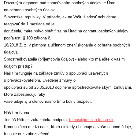
Dozorným orgánom nad spracúvaním osobných údajov je Úrad
na ochranu osobných údajov
Slovenskej republiky. V prípade, ak na Vašu žiadosť nebudeme
reagovať do 1 mesiaca od jej
doručenia, máte právo obrátiť sa na Úrad na ochranu osobných údajov
podľa ust. § 100 zákona č.
18/2018 Z. z. v platnom a účinnom znení (konanie o ochrane osobných
údajov).
Sprostredkovatelia (príjemcovia údajov) - alebo kto má ešte k vašim
údajom prístup?
Náš tím funguje na základe zmlúv o spolupráci uzavretých
s prevádzkovateľom. Uvedené zmluvy o
spolupráci sú od 25.05.2018 doplnené sprostredkovateľskými zmluvami,
ktoré zabezpečujú, aby
vaše údaje aj u členov nášho tímu boli v bezpečí.
Náš tím tvoria:
Tomáš Pittner, zákaznícka podpora,
tomas@imunita-krasa.sk
Komunikácia medzi nami, ktorá niekedy obsahuje aj vaše osobné údaje,
funguje cez zabezpečené