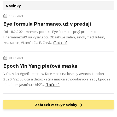
Novinky
18.02.2021
Eye formula Pharmanex už v predaji
Od 18.2.2021 máme v ponuke Eye Formula, prvý produkt od
Pharmanexu® na výživu očí. Obsahuje selén, zinok, meď, luteín,
zeaxantín, Vitamín C a E. Chrá...
čítať celé
01.03.2021
Epoch Yin Yang pleťová maska
Víťaz v katégoríí best new face mask na beauty awards London
2020. Vyživujúca a detoxikačná maska etnobotanickej rady Epoch s
obsahom jasmínu. Udrží ...
čítať celé
Zobraziť všetky novinky