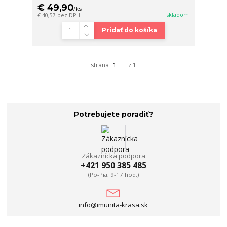
€ 49,90
/
ks
skladom
€ 40,57
bez DPH
Pridať do košíka
strana
z 1
Potrebujete poradiť?
Zákaznícka podpora
+421 950 385 485
(Po-Pia, 9-17 hod.)
info@imunita-krasa.sk