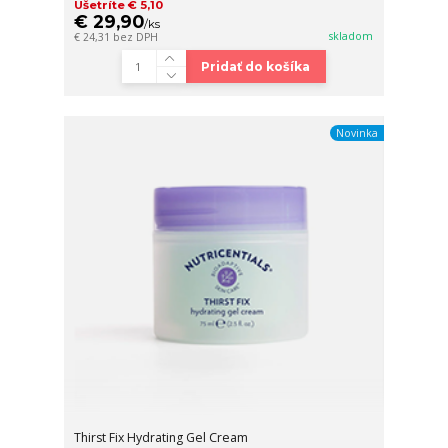
Ušetríte € 5,10
€ 29,90
/
ks
skladom
€ 24,31
bez DPH
Pridať do košíka
Novinka
Thirst Fix Hydrating Gel Cream