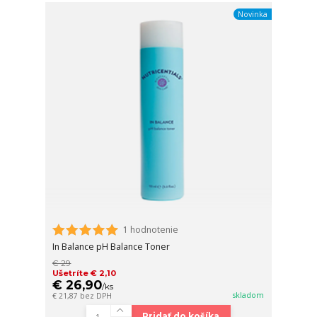
Novinka
1 hodnotenie
In Balance pH Balance Toner
€ 29
Ušetríte € 2,10
€ 26,90
/
ks
skladom
€ 21,87
bez DPH
Pridať do košíka