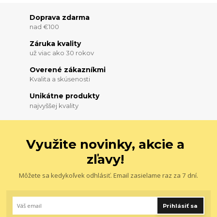
Doprava zdarma
nad €100
Záruka kvality
už viac ako 30 rokov
Overené zákazníkmi
Kvalita a skúsenosti
Unikátne produkty
najvyššej kvality
Využite novinky, akcie a
zľavy!
Môžete sa kedykoľvek odhlásiť. Email zasielame raz za 7 dní.
Prihlásiť sa