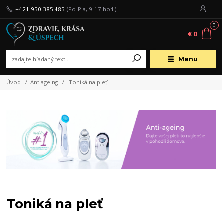
+421 950 385 485
(Po-Pia, 9-17 hod.)
0
€ 0
Menu
Úvod
Antiageing
Toniká na pleť
Toniká na pleť