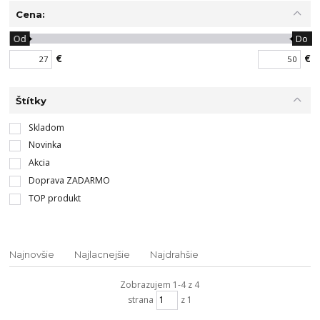
Cena:
Od
Do
€
€
Štítky
Skladom
Novinka
Akcia
Doprava ZADARMO
TOP produkt
Najnovšie
Najlacnejšie
Najdrahšie
Zobrazujem 1-4 z 4
strana
z 1