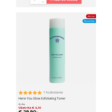
Akcia
Novinka
1 hodnotenie
Here You Glow Exfoliating Toner
€ 34
Ušetríte € 4,10
€ 29,90