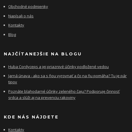
Obchodné podmienky
Napísali o nás
Kontakty
Blog
NAJČÍTANEJŠIE NA BLOGU
Huba Cordyceps a jej priaznivé účinky podložené vedou
Jarná únava - ako sa s ňou vyrovnať a čo na ňu pomáha? Tu je pár
tipov
Poznáte blahodarné účinky zeleného čaju? Podporuje činnosť
srdca a slúži aj na prevenciu rakoviny
KDE NÁS NÁJDETE
Kontakty