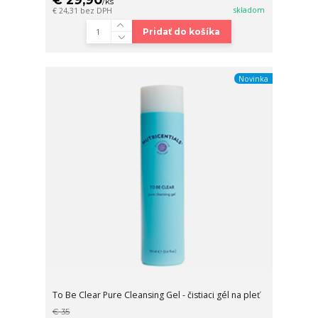
/
ks
skladom
€ 24,31
bez DPH
Pridať do košíka
Novinka
To Be Clear Pure Cleansing Gel - čistiaci gél na pleť
€ 35