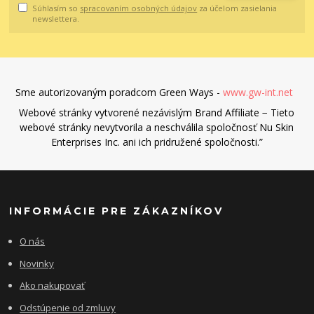
Súhlasím so
spracovaním osobných údajov
za účelom zasielania
newslettera.
Sme autorizovaným poradcom Green Ways -
www.gw-int.net
Webové stránky vytvorené nezávislým Brand Affiliate − Tieto
webové stránky nevytvorila a neschválila spoločnosť Nu Skin
Enterprises Inc. ani ich pridružené spoločnosti.”
INFORMÁCIE PRE ZÁKAZNÍKOV
O nás
Novinky
Ako nakupovať
Odstúpenie od zmluvy