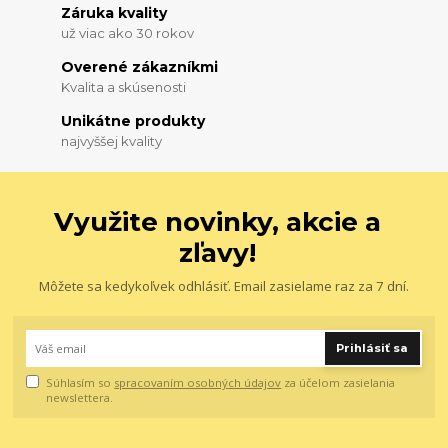
Záruka kvality
už viac ako 30 rokov
Overené zákazníkmi
Kvalita a skúsenosti
Unikátne produkty
najvyššej kvality
Využite novinky, akcie a
zľavy!
Môžete sa kedykoľvek odhlásiť. Email zasielame raz za 7 dní.
Prihlásiť sa
Súhlasím so
spracovaním osobných údajov
za účelom zasielania
newslettera.