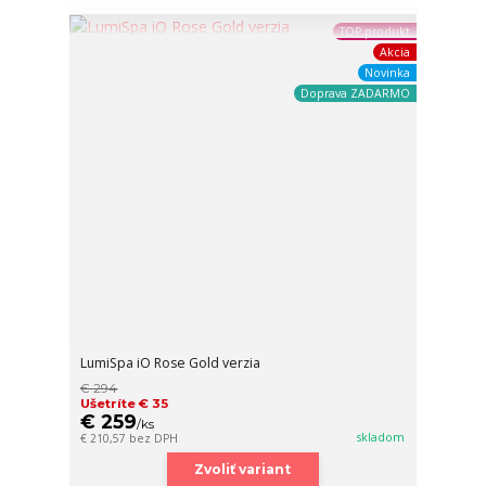
TOP produkt
Akcia
Novinka
Doprava ZADARMO
LumiSpa iO Rose Gold verzia
€ 294
Ušetríte € 35
€ 259
/
ks
skladom
€ 210,57
bez DPH
Zvoliť variant