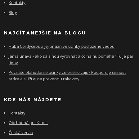
Kontakty
Blog
NAJČÍTANEJŠIE NA BLOGU
Huba Cordyceps a jej priaznivé účinky podložené vedou
Jarná únava - ako sa s ňou vyrovnať a čo na ňu pomáha? Tu je pár
tipov
Poznáte blahodarné účinky zeleného čaju? Podporuje činnosť
srdca a slúži aj na prevenciu rakoviny
KDE NÁS NÁJDETE
Kontakty
Obchodná príležitosť
Česká verzia