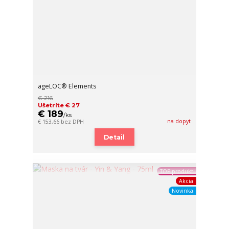
ageLOC® Elements
€ 216
Ušetríte € 27
€ 189
/
ks
na dopyt
€ 153,66
bez DPH
Detail
TOP produkt
Akcia
Novinka