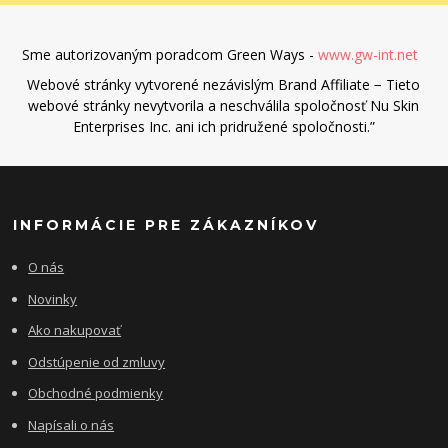
Sme autorizovaným poradcom Green Ways -
www.gw-int.net
Webové stránky vytvorené nezávislým Brand Affiliate − Tieto
webové stránky nevytvorila a neschválila spoločnosť Nu Skin
Enterprises Inc. ani ich pridružené spoločnosti.”
INFORMÁCIE PRE ZÁKAZNÍKOV
O nás
Novinky
Ako nakupovať
Odstúpenie od zmluvy
Obchodné podmienky
Napísali o nás