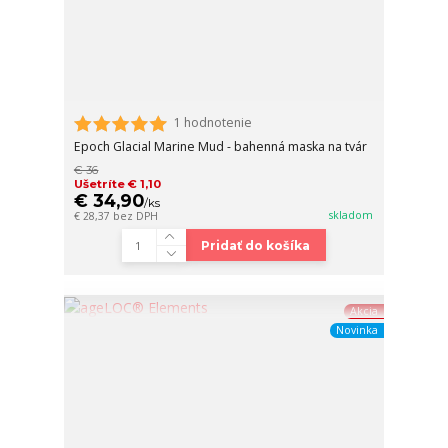
1 hodnotenie
Epoch Glacial Marine Mud - bahenná maska na tvár
€ 36
Ušetríte € 1,10
€ 34,90
/
ks
skladom
€ 28,37
bez DPH
Pridať do košíka
Akcia
Novinka