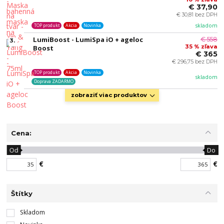
€ 37,90
€ 30,81 bez DPH
skladom
TOP produkt
Akcia
Novinka
LumiBoost - LumiSpa iO + ageloc
€ 558
3.
35 % zľava
Boost
€ 365
€ 296,75 bez DPH
TOP produkt
Akcia
Novinka
skladom
Doprava ZADARMO
zobraziť viac produktov
Cena:
Od
Do
€
€
Štítky
Skladom