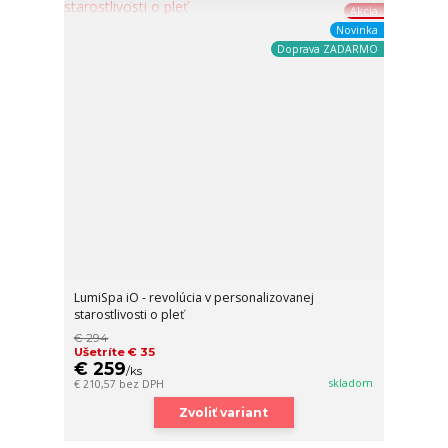
Akcia
Novinka
Doprava ZADARMO
LumiSpa iO - revolúcia v personalizovanej
starostlivosti o pleť
€ 294
Ušetríte € 35
€ 259
/
ks
skladom
€ 210,57
bez DPH
Zvoliť variant