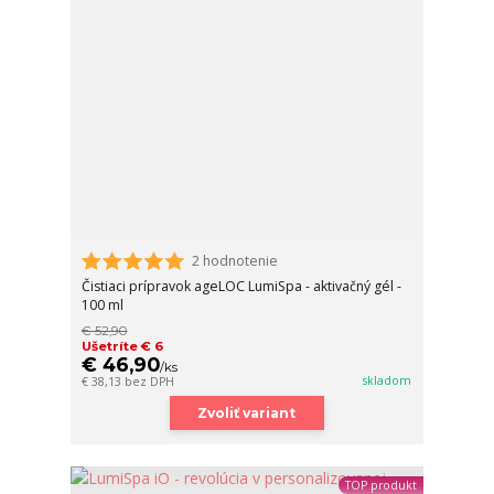
2 hodnotenie
Čistiaci prípravok ageLOC LumiSpa - aktivačný gél -
100 ml
€ 52,90
Ušetríte € 6
€ 46,90
/
ks
skladom
€ 38,13
bez DPH
Zvoliť variant
TOP produkt