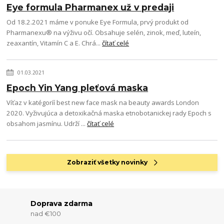
Eye formula Pharmanex už v predaji
Od 18.2.2021 máme v ponuke Eye Formula, prvý produkt od
Pharmanexu® na výživu očí. Obsahuje selén, zinok, meď, luteín,
zeaxantín, Vitamín C a E. Chrá...
čítať celé
01.03.2021
Epoch Yin Yang pleťová maska
Víťaz v katégoríí best new face mask na beauty awards London
2020. Vyživujúca a detoxikačná maska etnobotanickej rady Epoch s
obsahom jasmínu. Udrží ...
čítať celé
Zobraziť všetky novinky
Doprava zdarma
nad €100