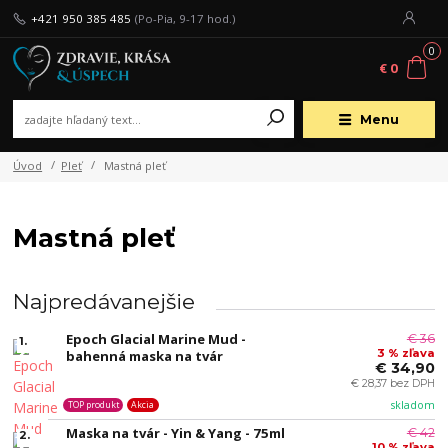
+421 950 385 485
(Po-Pia, 9-17 hod.)
0
€ 0
Menu
Úvod
Pleť
Mastná pleť
Mastná pleť
Najpredávanejšie
Epoch Glacial Marine Mud -
€ 36
1.
3 % zľava
bahenná maska na tvár
€ 34,90
€ 28,37 bez DPH
skladom
TOP produkt
Akcia
Maska na tvár - Yin & Yang - 75ml
€ 42
2.
10 % zľava