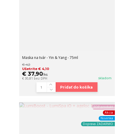
Maska na tvár - Yin & Yang - 75ml
€ 42
Ušetríte € 4,10
€ 37,90
/
ks
skladom
€ 30,81
bez DPH
Pridať do košíka
TOP produkt
Akcia
Novinka
Doprava ZADARMO