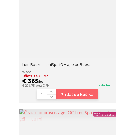
LumiBoost - LumiSpa iO + ageloc Boost
€ 558
Ušetríte € 193
€ 365
/
ks
skladom
€ 296,75
bez DPH
Pridať do košíka
TOP produkt