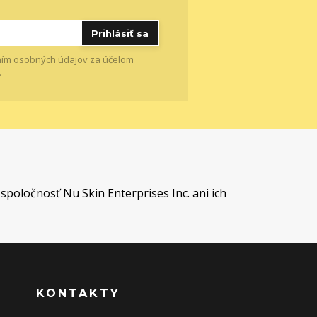
Prihlásiť sa
ím osobných údajov
za účelom
.
t
spoločnosť Nu Skin Enterprises Inc. ani ich
KONTAKTY