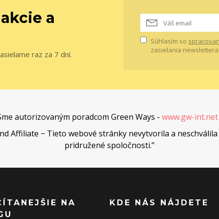
 akcie a
Súhlasím so
spracovan
zasielania newslettera
asielame raz za 7 dní.
Sme autorizovaným poradcom Green Ways -
www.gw-int.ne
Affiliate − Tieto webové stránky nevytvorila a neschválila 
pridružené spoločnosti.”
ČÍTANEJŠIE NA
KDE NÁS NÁJDETE
GU