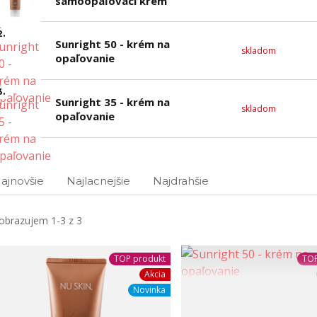
samoopaľovací krém
2.
Sunright 50 - krém na
skladom
opaľovanie
3.
Sunright 35 - krém na
skladom
opaľovanie
ajnovšie
Najlacnejšie
Najdrahšie
obrazujem 1-3 z 3
TOP produkt
TOP
Akcia
Novinka