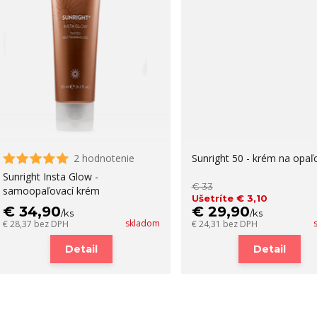
2 hodnotenie
Sunright 50 - krém na opaľ
Sunright Insta Glow -
€ 33
samoopaľovací krém
Ušetríte € 3,10
€ 34,90
€ 29,90
/
ks
/
ks
skladom
€ 28,37
bez DPH
€ 24,31
bez DPH
Detail
Detail