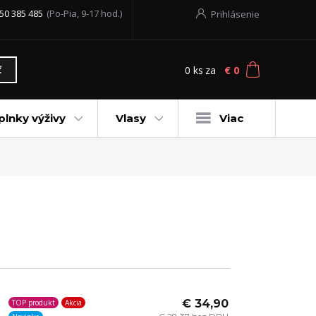
50 385 485
(Po-Pia, 9-17 hod.)
Prihlásenie
0
ks
za
€ 0
ť
plnky výživy
Vlasy
Viac
€ 34,90
TOP produkt
Akcia