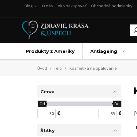
Blog
O nás
Ako nakupovať
Obchodné podmienky
Produkty z Ameriky
Antiageing
Úvod
Telo
Kozmetika na opaľovanie
Cena:
Od
Do
€
€
1
Štítky