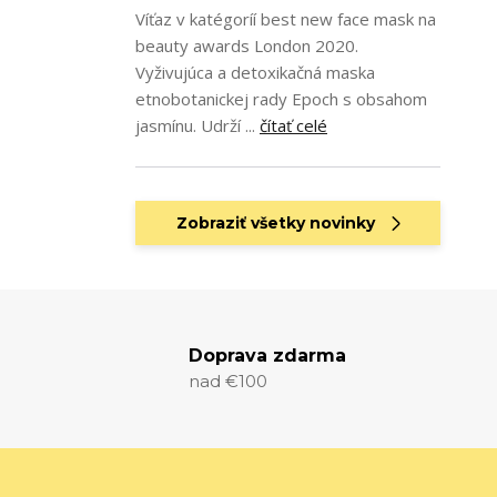
Víťaz v katégoríí best new face mask na
beauty awards London 2020.
Vyživujúca a detoxikačná maska
etnobotanickej rady Epoch s obsahom
jasmínu. Udrží ...
čítať celé
Zobraziť všetky novinky
Doprava zdarma
nad €100