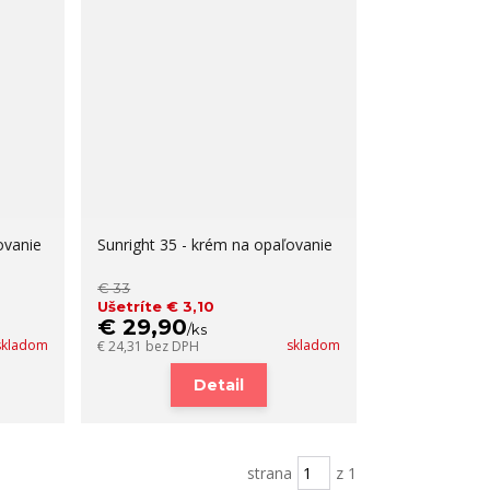
ovanie
Sunright 35 - krém na opaľovanie
€ 33
Ušetríte € 3,10
€ 29,90
/
ks
skladom
skladom
€ 24,31
bez DPH
Detail
strana
z 1