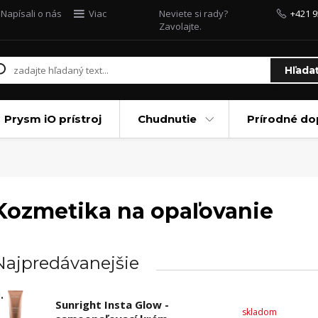
Napísali o nás
Viac
Neviete si rady?
+421 9
Zavolajte.
Hľada
Prysm iO prístroj
Chudnutie
Prírodné do
Kozmetika na opaľovanie
Najpredávanejšie
.
Sunright Insta Glow -
skladom