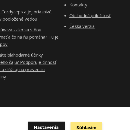
Kontakty
Cordyceps a jej priaznivé
Obchodná príležitosť
ky podložené vedou
Česká verzia
 únava - ako sa s ňou
vnať a čo na ňu pomáha? Tu je
ipov
áte blahodarné účinky
ého čaju? Podporuje činnosť
 a slúži aj na prevenciu
iny
Copyright ©2023 Zdravie, krása & úspech - www.imunita-krasa.sk
Nastavenia
Súhlasím