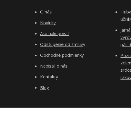
O nás
Huba 
účin
Novinky
Jarná
Ako nakupovať
vyro
Odstúpenie od zmluvy
pár t
Obchodné podmienky
Pozn
zelen
Napísali o nás
srdca
Kontakty
rakov
Blog