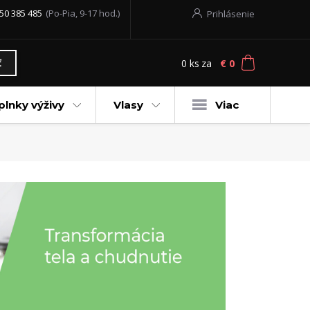
50 385 485
(Po-Pia, 9-17 hod.)
Prihlásenie
0
ks
za
€ 0
ť
plnky výživy
Vlasy
Viac