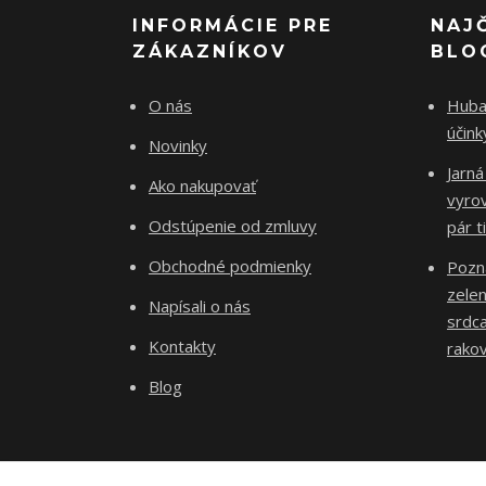
INFORMÁCIE PRE
NAJ
ZÁKAZNÍKOV
BLO
O nás
Huba 
účin
Novinky
Jarná
Ako nakupovať
vyro
Odstúpenie od zmluvy
pár t
Obchodné podmienky
Pozn
zelen
Napísali o nás
srdca
Kontakty
rakov
Blog