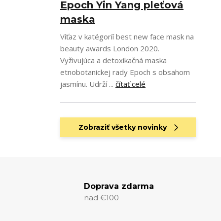
Epoch Yin Yang pleťová
maska
Víťaz v katégoríí best new face mask na
beauty awards London 2020.
Vyživujúca a detoxikačná maska
etnobotanickej rady Epoch s obsahom
jasmínu. Udrží ...
čítať celé
Zobraziť všetky novinky
Doprava zdarma
nad €100