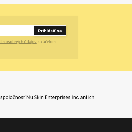
Prihlásiť sa
ím osobných údajov
za účelom
.
t
spoločnosť Nu Skin Enterprises Inc. ani ich