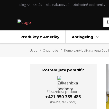
Blog
O nás
Ako nakupovať
Obchodné podmienky
Produkty z Ameriky
Antiageing
Úvod
Chudnutie
Komplexný balik na reguláciu 
Potrebujete poradiť?
Zákaznícka podpora
+421 950 385 485
(Po-Pia, 9-17 hod.)