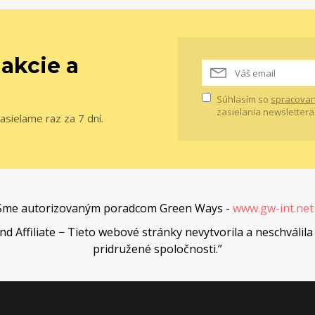
 akcie a
Súhlasím so
spracovan
zasielania newslettera
asielame raz za 7 dní.
Sme autorizovaným poradcom Green Ways -
www.gw-int.ne
Affiliate − Tieto webové stránky nevytvorila a neschválila 
pridružené spoločnosti.”