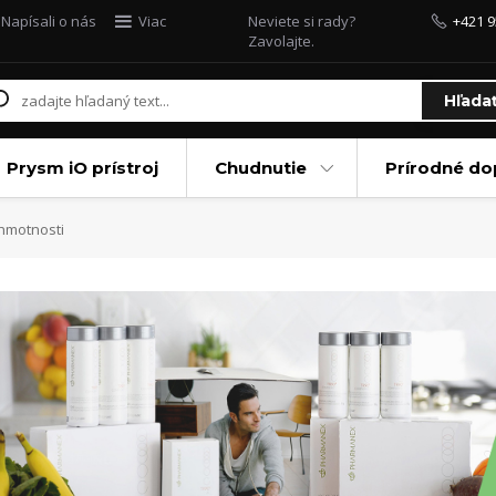
Napísali o nás
Viac
Neviete si rady?
+421 9
Zavolajte.
Hľada
Prysm iO prístroj
Chudnutie
Prírodné do
hmotnosti