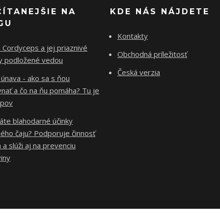
ČÍTANEJŠIE NA
KDE NÁS NÁJDETE
GU
Kontakty
Cordyceps a jej priaznivé
Obchodná príležitosť
ky podložené vedou
Česká verzia
 únava - ako sa s ňou
vnať a čo na ňu pomáha? Tu je
ipov
áte blahodarné účinky
ého čaju? Podporuje činnosť
 a slúži aj na prevenciu
iny