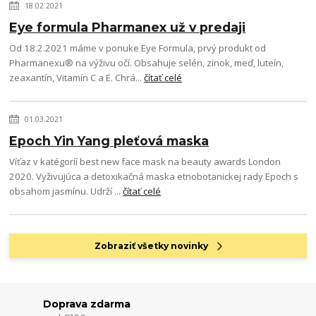
18.02.2021
Eye formula Pharmanex už v predaji
Od 18.2.2021 máme v ponuke Eye Formula, prvý produkt od
Pharmanexu® na výživu očí. Obsahuje selén, zinok, meď, luteín,
zeaxantín, Vitamín C a E. Chrá...
čítať celé
01.03.2021
Epoch Yin Yang pleťová maska
Víťaz v katégoríí best new face mask na beauty awards London
2020. Vyživujúca a detoxikačná maska etnobotanickej rady Epoch s
obsahom jasmínu. Udrží ...
čítať celé
Zobraziť všetky novinky
Doprava zdarma