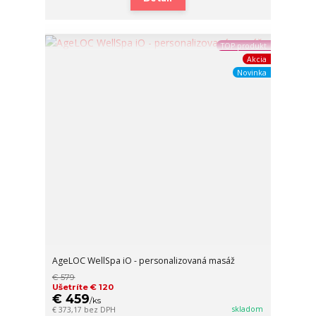
TOP produkt
Akcia
Novinka
AgeLOC WellSpa iO - personalizovaná masáž
€ 579
Ušetríte € 120
€ 459
/
ks
skladom
€ 373,17
bez DPH