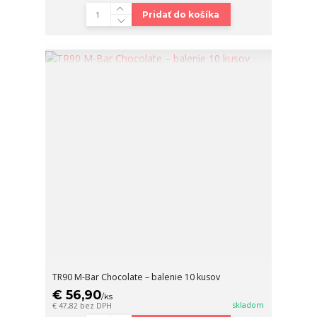
Pridať do košíka
TR90 M-Bar Chocolate – balenie 10 kusov
€ 56,90
/
ks
skladom
€ 47,82
bez DPH