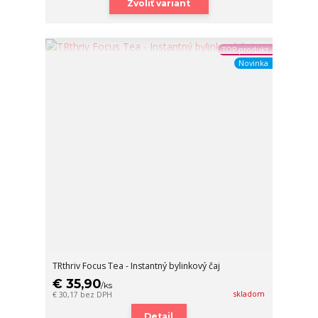
Zvoliť variant
TOP produkt
Novinka
TRthriv Focus Tea - Instantný bylinkový čaj
€ 35,90
/
ks
skladom
€ 30,17
bez DPH
Detail