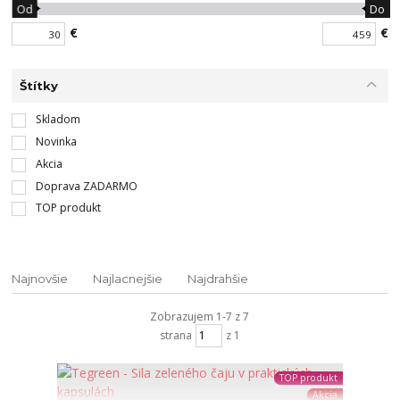
Od
Do
€
€
Štítky
Skladom
Novinka
Akcia
Doprava ZADARMO
TOP produkt
Najnovšie
Najlacnejšie
Najdrahšie
Zobrazujem 1-7 z 7
strana
z 1
TOP produkt
Akcia