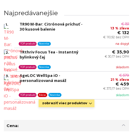
Najpredávanejšie
TR90 M-Bar: Citrónová príchuť -
€ 151
1.
13 % zľava
30 kusové balenie
€ 132
€ 110,92 bez DPH
na dopyt
TOP produkt
Novinka
TRthriv Focus Tea - Instantný
€ 35,90
2.
bylinkový čaj
€ 30,17 bez DPH
skladom
TOP produkt
Novinka
AgeLOC WellSpa iO -
€ 579
3.
21 % zľava
personalizovaná masáž
€ 459
€ 373,17 bez DPH
skladom
TOP produkt
Akcia
Novinka
zobraziť viac produktov
Cena: