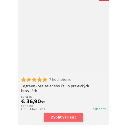
7 hodnotenie
Tegreen - Sila zeleného čaju v praktických
kapsulách
cena od
€ 36,90
/
ks
cena od
skladom
€ 31,01
bez DPH
Zvoliť variant