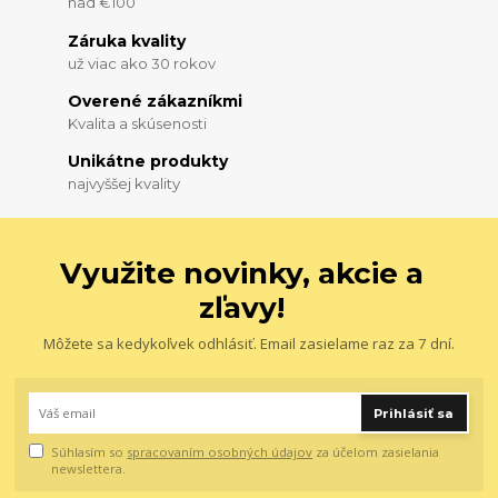
nad €100
Záruka kvality
už viac ako 30 rokov
Overené zákazníkmi
Kvalita a skúsenosti
Unikátne produkty
najvyššej kvality
Využite novinky, akcie a
zľavy!
Môžete sa kedykoľvek odhlásiť. Email zasielame raz za 7 dní.
Prihlásiť sa
Súhlasím so
spracovaním osobných údajov
za účelom zasielania
newslettera.