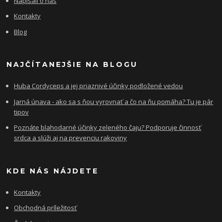
Napísali o nás
Kontakty
Blog
NAJČÍTANEJŠIE NA BLOGU
Huba Cordyceps a jej priaznivé účinky podložené vedou
Jarná únava - ako sa s ňou vyrovnať a čo na ňu pomáha? Tu je pár
tipov
Poznáte blahodarné účinky zeleného čaju? Podporuje činnosť
srdca a slúži aj na prevenciu rakoviny
KDE NÁS NÁJDETE
Kontakty
Obchodná príležitosť