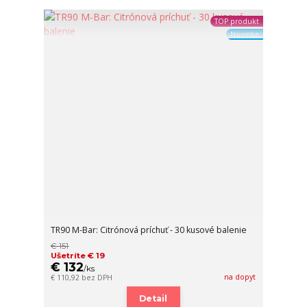
TOP produkt
Novinka
TR90 M-Bar: Citrónová príchuť - 30 kusové balenie
€ 151
Ušetríte € 19
€ 132
/
ks
na dopyt
€ 110,92
bez DPH
Detail