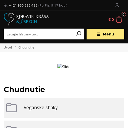
+421 950 385 485
(Po-Pia, 9-17 hod.)
0
€ 0
Menu
Úvod
Chudnutie
Chudnutie
Vegánske shaky