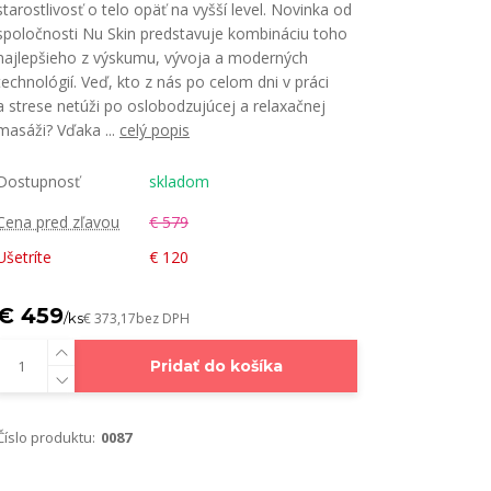
starostlivosť o telo opäť na vyšší level. Novinka od
spoločnosti Nu Skin predstavuje kombináciu toho
najlepšieho z výskumu, vývoja a moderných
technológií. Veď, kto z nás po celom dni v práci
a strese netúži po oslobodzujúcej a relaxačnej
masáži? Vďaka ...
celý popis
Dostupnosť
skladom
Cena pred zľavou
€ 579
Ušetríte
€ 120
€ 459
/
ks
€ 373,17
bez DPH
Pridať do košíka
Číslo produktu:
0087