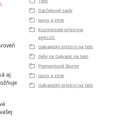
Telo
O
,
Darčekové sady
Jazvy a strie
Kozmetické prístroje
ageLOC
ároveň
Galvanický prístroj na telo
Gély na Galvanic na telo
Pigmentové škvrny
ká aj
Jazvy a strie
možňuje
Galvanický prístroj na telo
va
vašej