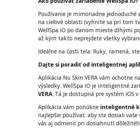
Ako používať zariadenie WellSpa iO?
Používanie je mimoriadne jednoduché a
na cieľové oblasti (vyhnite sa pri tom 
WellSpa iO po danom mieste dlhými po
až kým takto neprejdete všetky vybrané
Ideálne na časti tela: Ruky, ramená, st
Dajte si poradiť od inteligentnej apl
Aplikácia Nu Skin VERA vám ochotne nap
výsledky. WellSpa iO je inteligentné zar
VERA
. Tá je dostupná pre systém iOS v 
Aplikácia vám ponúkne
inteligentné 
najlepšie používať, aby ste dosiali va
vás aj odmeniť pri dosiahnutí dôležitéh