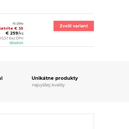
€ 294
Zvoliť variant
šetríte € 35
€ 259
/
ks
210,57
bez DPH
skladom
i
Unikátne produkty
najvyššej kvality