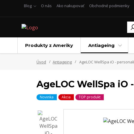
Blog
O nás
Ako nakupovať
Obchodné podmienky
Produkty z Ameriky
Antiageing
Úvod
Antiageing
AgeLOC WellSpa iO - persona
AgeLOC WellSpa iO -
Novinka
Akcia
TOP produkt