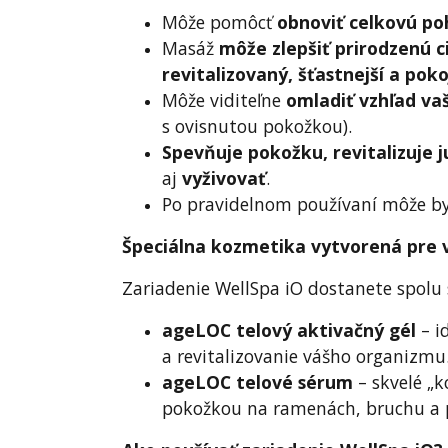
Môže pomôcť
obnoviť celkovú po
Masáž
môže zlepšiť prirodzenú c
revitalizovaný, šťastnejší a poko
Môže viditeľne
omladiť vzhľad va
s ovisnutou pokožkou).
Spevňuje pokožku, revitalizuje 
aj
vyživovať
.
Po pravidelnom používaní môže b
Špeciálna kozmetika vytvorená pre 
Zariadenie WellSpa iO dostanete spolu
ageLOC telový aktivačný gél
– i
a revitalizovanie vášho organizmu
ageLOC telové sérum
– skvelé „
pokožkou na ramenách, bruchu a