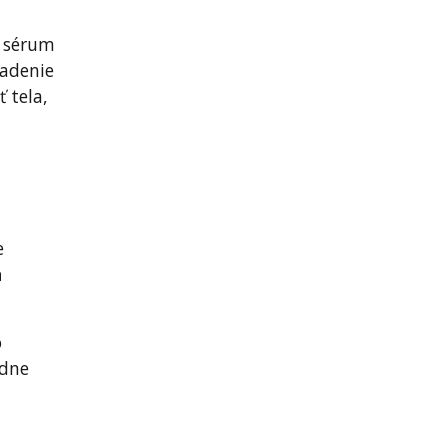
é sérum
iadenie
 tela,
e
n
o
udne