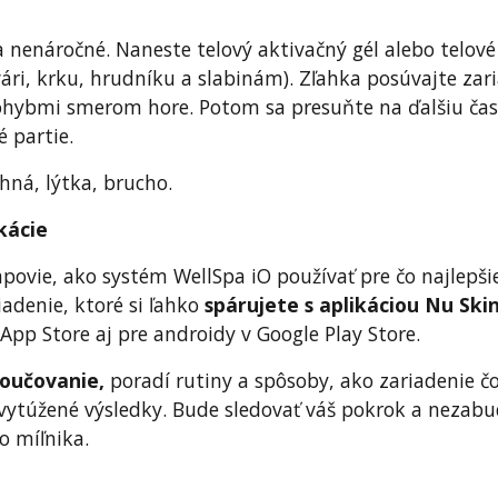
 nenáročné. Naneste telový aktivačný gél alebo telov
tvári, krku, hrudníku a slabinám). Zľahka posúvajte zar
hybmi smerom hore. Potom sa presuňte na ďalšiu časť
 partie.
ehná, lýtka, brucho.
ikácie
ovie, ako systém WellSpa iO používať pre čo najlepši
iadenie, ktoré si ľahko
spárujete s aplikáciou Nu Ski
App Store aj pre androidy v Google Play Store.
koučovanie,
poradí rutiny a spôsoby, ako zariadenie č
še vytúžené výsledky. Bude sledovať váš pokrok a nezab
o míľnika.