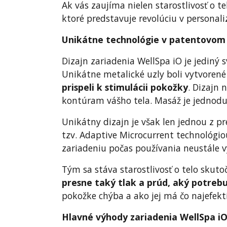
Ak vás zaujíma nielen starostlivosť o telo
ktoré predstavuje revolúciu v personaliz
Unikátne technológie v patentovom 
Dizajn zariadenia WellSpa iO je jedin
Unikátne metalické uzly boli vytvorené
prispeli k stimulácii pokožky
. Dizajn 
kontúram vášho tela. Masáž je jednodu
Unikátny dizajn je však len jednou z pr
tzv. Adaptive Microcurrent technológi
zariadeniu počas používania neustále v
Tým sa stáva starostlivosť o telo skut
presne taký tlak a prúd, aký potrebu
pokožke chýba a ako jej má čo najefekt
Hlavné výhody zariadenia WellSpa i