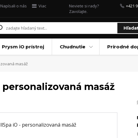
Napísali o nás
Viac
Neviete si rady?
+421 9
Zavolajte.
Hľada
Prysm iO prístroj
Chudnutie
Prírodné do
lizovaná masáž
 personalizovaná masáž