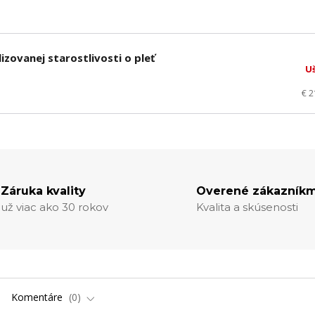
izovanej starostlivosti o pleť
U
€ 
Záruka kvality
Overené zákazníkm
už viac ako 30 rokov
Kvalita a skúsenosti
Komentáre
0