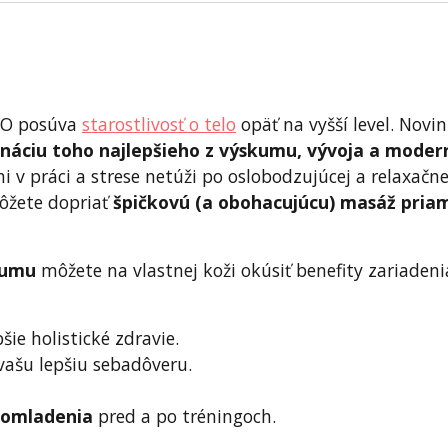
 iO posúva
starostlivosť o telo
opäť na vyšší level. Novi
náciu toho najlepšieho z výskumu, vývoja a moder
i v práci a strese netúži po oslobodzujúcej a relaxačne
ôžete dopriať
špičkovú (a obohacujúcu) masáž pria
kumu
môžete na vlastnej koži okúsiť benefity zariadeni
šie holistické zdravie.
vašu lepšiu sebadôveru.
 omladenia
pred a po tréningoch.