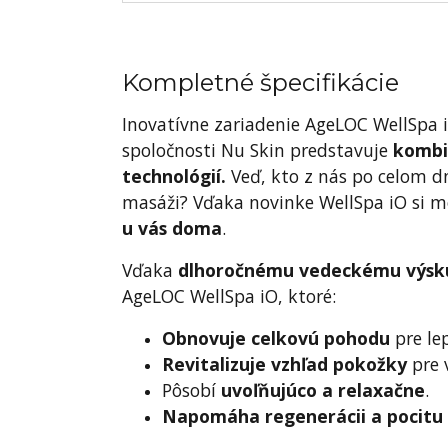
Kompletné špecifikácie
Inovatívne zariadenie AgeLOC WellSpa
spoločnosti Nu Skin predstavuje
kombi
technológií.
Veď, kto z nás po celom dn
masáži? Vďaka novinke WellSpa iO si m
u vás doma
.
Vďaka
dlhoročnému vedeckému výs
AgeLOC WellSpa iO, ktoré:
Obnovuje celkovú pohodu
pre lep
Revitalizuje vzhľad pokožky
pre 
Pôsobí
uvoľňujúco a relaxačne
.
Napomáha regenerácii a pocitu