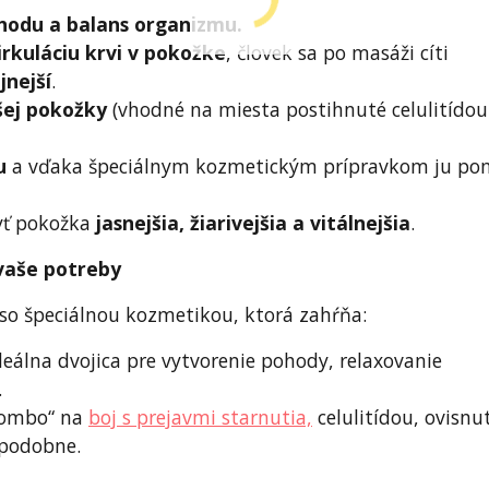
hodu a balans organizmu.
irkuláciu krvi v pokožke
, človek sa po masáži cíti
jnejší
.
šej pokožky
(vhodné na miesta postihnuté celulitídou 
ju
a vďaka špeciálnym kozmetickým prípravkom ju p
yť pokožka
jasnejšia, žiarivejšia a vitálnejšia
.
vaše potreby
 so špeciálnou kozmetikou, ktorá zahŕňa:
deálna dvojica pre vytvorenie pohody, relaxovanie
.
kombo“ na
boj s prejavmi starnutia,
celulitídou, ovisnu
 podobne.