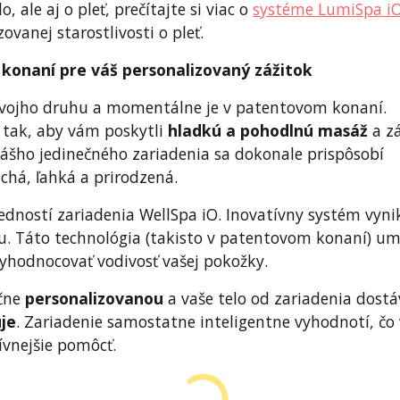
, ale aj o pleť, prečítajte si viac o
systéme LumiSpa i
ovanej starostlivosti o pleť.
konaní pre váš personalizovaný zážitok
ý svojho druhu a momentálne je v patentovom konaní.
 tak, aby vám poskytli
hladkú a pohodlnú masáž
a z
nášho jedinečného zariadenia sa dokonale prispôsobí
chá, ľahká a prirodzená.
edností zariadenia WellSpa iO. Inovatívny systém vyni
ou. Táto technológia (takisto v patentovom konaní) u
yhodnocovať vodivosť vašej pokožky.
očne
personalizovanou
a vaše telo od zariadenia dostá
je
. Zariadenie samostatne inteligentne vyhodnotí, čo 
ívnejšie pomôcť.
O