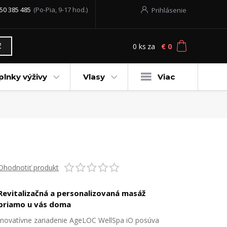
50 385 485
(Po-Pia, 9-17 hod.)
Prihlásenie
0
ks
za
€ 0
ť
plnky výživy
Vlasy
Viac
Ohodnotiť produkt
Revitalizačná a personalizovaná masáž
priamo u vás doma
Inovatívne zariadenie AgeLOC WellSpa iO posúva