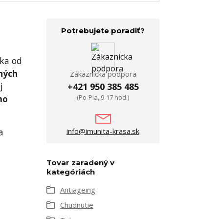
Potrebujete poradiť?
nka od
ných
Zákaznícka podpora
j
+421 950 385 485
mo
(Po-Pia, 9-17 hod.)
a
info@imunita-krasa.sk
Tovar zaradený v
kategóriách
Antiageing
Chudnutie