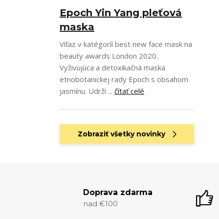
Epoch Yin Yang pleťová
maska
Víťaz v katégoríí best new face mask na
beauty awards London 2020.
Vyživujúca a detoxikačná maska
etnobotanickej rady Epoch s obsahom
jasmínu. Udrží ...
čítať celé
Zobraziť všetky novinky
Doprava zdarma
nad €100