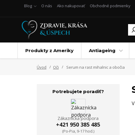
Blog
O nás
Ako nakupovať
Obchodné podmienky
Produkty z Ameriky
Antiageing
Úvod
Oči
Serum na rast mihalnic a obočia
Potrebujete poradiť?
V
Zákaznícka podpora
+421 950 385 485
(Po-Pia, 9-17 hod.)