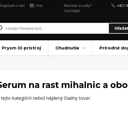
Napísali o nás
Viac
Neviete si rady?
+421 9
Zavolajte.
Hľada
Prysm iO prístroj
Chudnutie
Prírodné do
Serum na rast mihalnic a obo
 tejto kategórii nebol nájdený žiadny tovar.