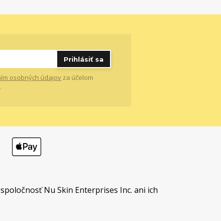
Prihlásiť sa
ím osobných údajov
za účelom
.
t
spoločnosť Nu Skin Enterprises Inc. ani ich