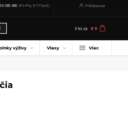
50 385 485
(Po-Pia, 9-17 hod.)
Prihlásenie
0
ks
za
€ 0
ť
plnky výživy
Vlasy
Viac
čia