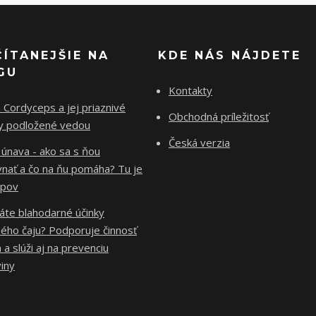
ČÍTANEJŠIE NA
KDE NÁS NÁJDETE
GU
Kontakty
Cordyceps a jej priaznivé
Obchodná príležitosť
ky podložené vedou
Česká verzia
 únava - ako sa s ňou
vnať a čo na ňu pomáha? Tu je
ipov
áte blahodarné účinky
ého čaju? Podporuje činnosť
 a slúži aj na prevenciu
iny