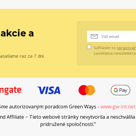
 akcie a
Súhlasím so
spracovan
zasielania newslettera
asielame raz za 7 dní.
Sme autorizovaným poradcom Green Ways -
www.gw-int.ne
Affiliate − Tieto webové stránky nevytvorila a neschválila 
pridružené spoločnosti.”