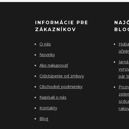
INFORMÁCIE PRE
NAJ
ZÁKAZNÍKOV
BLO
O nás
Huba 
účin
Novinky
Jarná
Ako nakupovať
vyro
Odstúpenie od zmluvy
pár t
Obchodné podmienky
Pozn
zelen
Napísali o nás
srdca
Kontakty
rakov
Blog