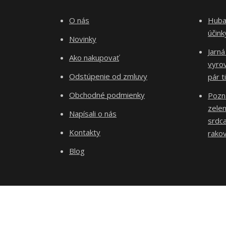
O nás
Huba 
účin
Novinky
Jarná
Ako nakupovať
vyro
Odstúpenie od zmluvy
pár t
Obchodné podmienky
Pozn
zelen
Napísali o nás
srdca
Kontakty
rakov
Blog