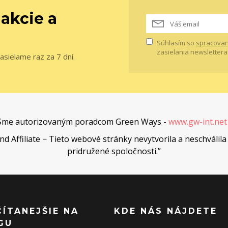
 akcie a
Súhlasím so
spracovan
zasielania newslettera
asielame raz za 7 dní.
Sme autorizovaným poradcom Green Ways -
www.gw-int.ne
Affiliate − Tieto webové stránky nevytvorila a neschválila 
pridružené spoločnosti.”
ČÍTANEJŠIE NA
KDE NÁS NÁJDETE
GU