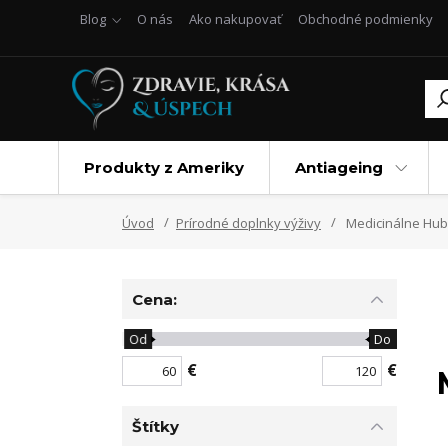
Blog
O nás
Ako nakupovať
Obchodné podmienky
Produkty z Ameriky
Antiageing
Úvod
Prírodné doplnky výživy
Medicinálne Hub
Cena:
Od
Do
€
€
Štítky