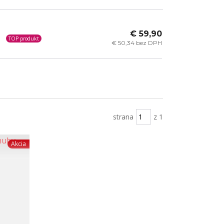
€ 59,90
TOP produkt
€ 50,34 bez DPH
strana
z 1
Akcia