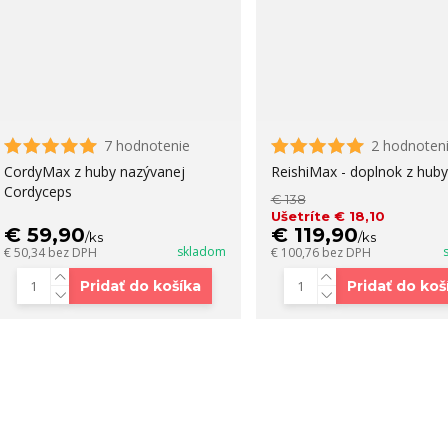
7 hodnotenie
2 hodnoten
CordyMax z huby nazývanej
ReishiMax - doplnok z huby 
Cordyceps
€ 138
Ušetríte € 18,10
€ 59,90
€ 119,90
/
ks
/
ks
skladom
€ 50,34
bez DPH
€ 100,76
bez DPH
Pridať do košíka
Pridať do koš