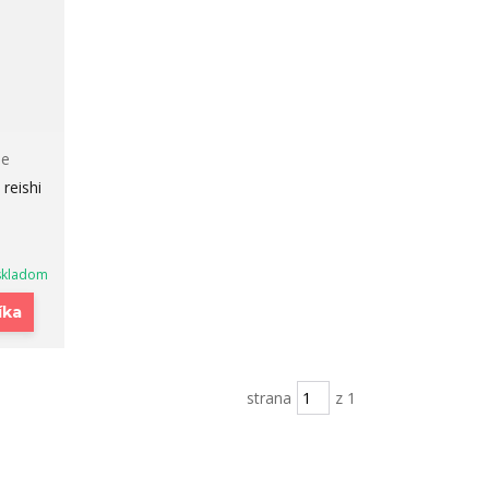
ie
reishi
skladom
íka
strana
z 1