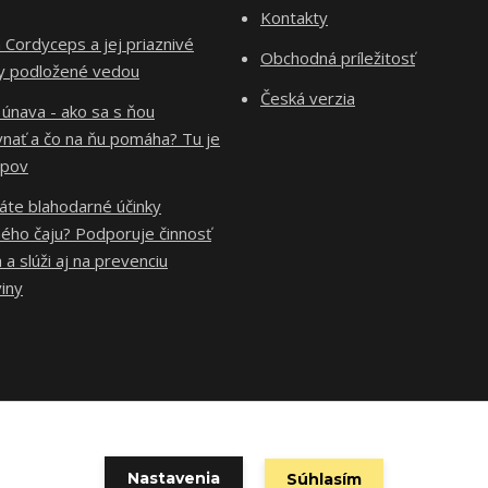
Kontakty
Cordyceps a jej priaznivé
Obchodná príležitosť
ky podložené vedou
Česká verzia
 únava - ako sa s ňou
vnať a čo na ňu pomáha? Tu je
ipov
áte blahodarné účinky
ého čaju? Podporuje činnosť
 a slúži aj na prevenciu
iny
Copyright ©2023 Zdravie, krása & úspech - www.imunita-krasa.sk
Nastavenia
Súhlasím