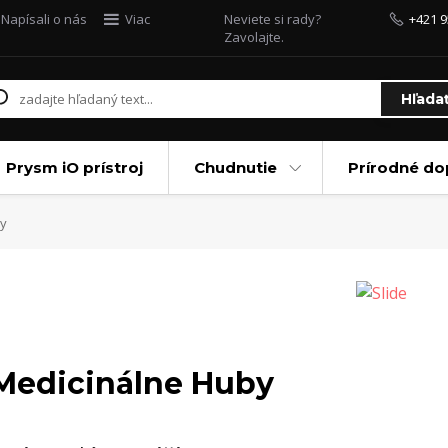
Napísali o nás
Viac
Neviete si rady?
+421 9
Zavolajte.
Hľada
Prysm iO prístroj
Chudnutie
Prírodné do
y
Medicinálne Huby