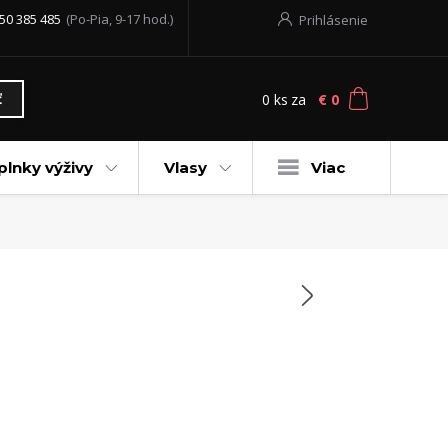
50 385 485
(Po-Pia, 9-17 hod.)
Prihlásenie
0
ks
za
€ 0
ť
plnky výživy
Vlasy
Viac