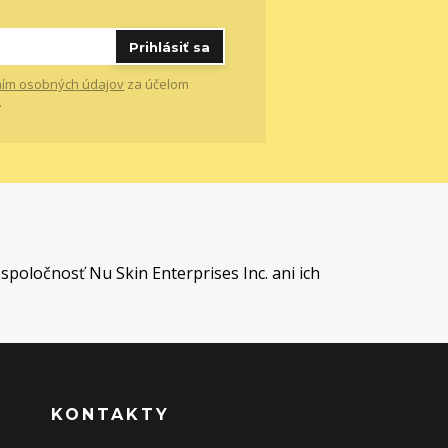
Prihlásiť sa
ím osobných údajov
za účelom
.
t
spoločnosť Nu Skin Enterprises Inc. ani ich
KONTAKTY