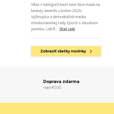
Víťaz v katégoríí best new face mask na
beauty awards London 2020.
Vyživujúca a detoxikačná maska
etnobotanickej rady Epoch s obsahom
jasmínu. Udrží ...
čítať celé
Zobraziť všetky novinky
Doprava zdarma
nad €100