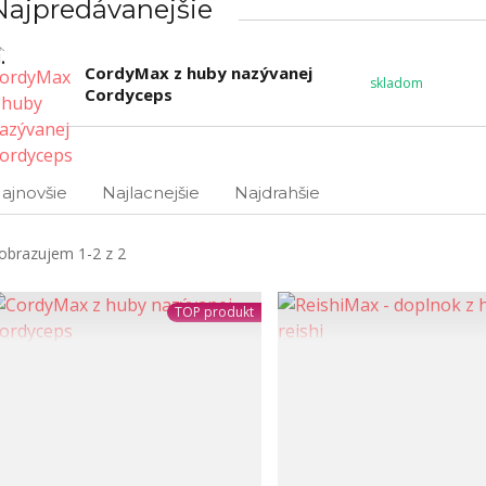
Najpredávanejšie
.
CordyMax z huby nazývanej
skladom
Cordyceps
ajnovšie
Najlacnejšie
Najdrahšie
obrazujem 1-2 z 2
TOP produkt