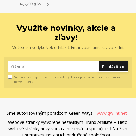
najvyššej kvality
Využite novinky, akcie a
zľavy!
Môžete sa kedykoľvek odhlásiť. Email zasielame raz za 7 dní.
Prihlásiť sa
Súhlasím so
spracovaním osobných údajov
za účelom zasielania
newslettera.
Sme autorizovaným poradcom Green Ways -
www.gw-int.net
Webové stránky vytvorené nezávislým Brand Affiliate − Tieto
webové stránky nevytvorila a neschválila spoločnosť Nu Skin
Enterprises Inc. ani ich pridružené spoločnosti.”