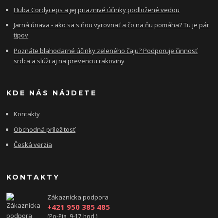
Huba Cordyceps a jej priaznivé účinky podložené vedou
Jarná únava - ako sa s ňou vyrovnať a čo na ňu pomáha? Tu je pár
tipov
Poznáte blahodarné účinky zeleného čaju? Podporuje činnosť
srdca a slúži aj na prevenciu rakoviny
KDE NÁS NÁJDETE
Kontakty
Obchodná príležitosť
Česká verzia
KONTAKTY
Zákaznícka podpora
+421 950 385 485
(Po-Pia, 9-17 hod.)