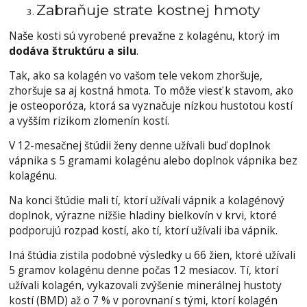
Zabraňuje strate kostnej hmoty
Naše kosti sú vyrobené prevažne z kolagénu, ktorý im
dodáva štruktúru a silu
.
Tak, ako sa kolagén vo vašom tele vekom zhoršuje,
zhoršuje sa aj kostná hmota. To môže viesť k stavom, ako
je osteoporóza, ktorá sa vyznačuje nízkou hustotou kostí
a vyšším rizikom zlomenín kostí.
V 12-mesačnej štúdii ženy denne užívali buď doplnok
vápnika s 5 gramami kolagénu alebo doplnok vápnika bez
kolagénu.
Na konci štúdie mali tí, ktorí užívali vápnik a kolagénový
doplnok, výrazne nižšie hladiny bielkovín v krvi, ktoré
podporujú rozpad kostí, ako tí, ktorí užívali iba vápnik.
Iná štúdia zistila podobné výsledky u 66 žien, ktoré užívali
5 gramov kolagénu denne počas 12 mesiacov. Tí, ktorí
užívali kolagén, vykazovali zvýšenie minerálnej hustoty
kostí (BMD) až o 7 % v porovnaní s tými, ktorí kolagén