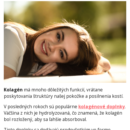
Kolagén
má mnoho dôležitých funkcií, vrátane
poskytovania štruktúry našej pokožke a posilnenia kostí.
V posledných rokoch sú populárne
kolagénové doplnky
.
Väčšina z nich je hydrolyzovaná, čo znamená, že kolagén
bol rozložený, aby sa ľahšie absorboval.
Tieto doplnky sa dodávajú predovšetkým vo forme