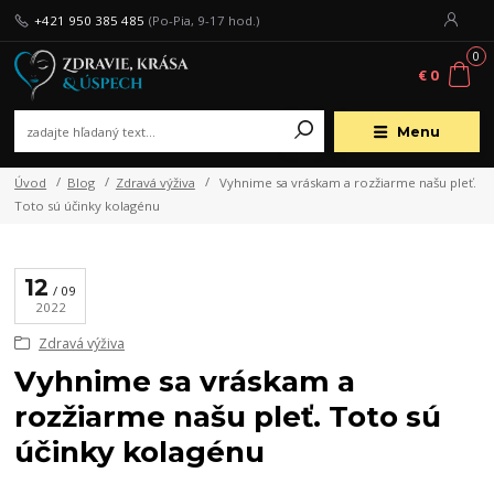
+421 950 385 485
(Po-Pia, 9-17 hod.)
0
€ 0
Menu
Úvod
Blog
Zdravá výživa
Vyhnime sa vráskam a rozžiarme našu pleť.
Toto sú účinky kolagénu
12
09
2022
Zdravá výživa
Vyhnime sa vráskam a
rozžiarme našu pleť. Toto sú
účinky kolagénu