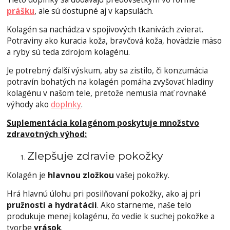
prášku
, ale sú dostupné aj v kapsulách.
Kolagén sa nachádza v spojivových tkanivách zvierat.
Potraviny ako kuracia koža, bravčová koža, hovädzie mäso
a ryby sú teda zdrojom kolagénu.
Je potrebný ďalší výskum, aby sa zistilo, či konzumácia
potravín bohatých na kolagén pomáha zvyšovať hladiny
kolagénu v našom tele, pretože nemusia mať rovnaké
výhody ako
doplnky
.
Suplementácia kolagénom poskytuje množstvo
zdravotných výhod:
Zlepšuje zdravie pokožky
Kolagén je
hlavnou zložkou
vašej pokožky.
Hrá hlavnú úlohu pri posilňovaní pokožky, ako aj pri
pružnosti a hydratácii
. Ako starneme, naše telo
produkuje menej kolagénu, čo vedie k suchej pokožke a
tvorbe
vrások
.