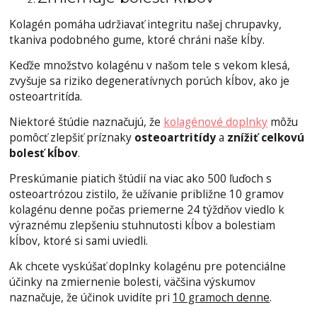
Kolagén pomáha udržiavať integritu našej chrupavky,
tkaniva podobného gume, ktoré chráni naše kĺby.
Keďže množstvo kolagénu v našom tele s vekom klesá,
zvyšuje sa riziko degeneratívnych porúch kĺbov, ako je
osteoartritída.
Niektoré štúdie naznačujú, že
kolagénové doplnky
môžu
pomôcť zlepšiť príznaky
osteoartritídy
a
znížiť celkovú
bolesť kĺbov
.
Preskúmanie piatich štúdií na viac ako 500 ľuďoch s
osteoartrózou zistilo, že užívanie približne 10 gramov
kolagénu denne počas priemerne 24 týždňov viedlo k
výraznému zlepšeniu stuhnutosti kĺbov a bolestiam
kĺbov, ktoré si sami uviedli.
Ak chcete vyskúšať doplnky kolagénu pre potenciálne
účinky na zmiernenie bolesti, väčšina výskumov
naznačuje, že účinok uvidíte pri
10 gramoch denne
.