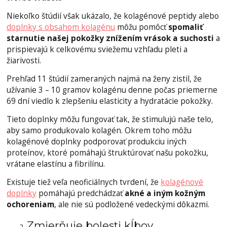
Niekoľko štúdií však ukázalo, že kolagénové peptidy alebo
doplnky s obsahom kolagénu
môžu pomôcť
spomaliť
starnutie našej pokožky znížením vrások a suchosti
a
prispievajú k celkovému sviežemu vzhľadu pleti a
žiarivosti.
Prehľad 11 štúdií zameraných najmä na ženy zistil, že
užívanie 3 – 10 gramov kolagénu denne počas priemerne
69 dní viedlo k zlepšeniu elasticity a hydratácie pokožky.
Tieto doplnky môžu fungovať tak, že stimulujú naše telo,
aby samo produkovalo kolagén. Okrem toho môžu
kolagénové doplnky podporovať produkciu iných
proteínov, ktoré pomáhajú štruktúrovať našu pokožku,
vrátane elastínu a fibrilínu.
Existuje tiež veľa neoficiálnych tvrdení, že
kolagénové
doplnky
pomáhajú predchádzať
akné a iným kožným
ochoreniam
, ale nie sú podložené vedeckými dôkazmi.
Zmierňuje bolesti kĺbov