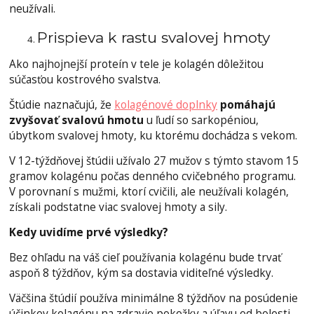
neužívali.
Prispieva k rastu svalovej hmoty
Ako najhojnejší proteín v tele je kolagén dôležitou
súčasťou kostrového svalstva.
Štúdie naznačujú, že
kolagénové doplnky
pomáhajú
zvyšovať svalovú hmotu
u ľudí so sarkopéniou,
úbytkom svalovej hmoty, ku ktorému dochádza s vekom.
V 12-týždňovej štúdii užívalo 27 mužov s týmto stavom 15
gramov kolagénu počas denného cvičebného programu.
V porovnaní s mužmi, ktorí cvičili, ale neužívali kolagén,
získali podstatne viac svalovej hmoty a sily.
Kedy uvidíme prvé výsledky?
Bez ohľadu na váš cieľ používania kolagénu bude trvať
aspoň 8 týždňov, kým sa dostavia viditeľné výsledky.
Väčšina štúdií používa minimálne 8 týždňov na posúdenie
účinkov kolagénu na zdravie pokožky a úľavu od bolesti