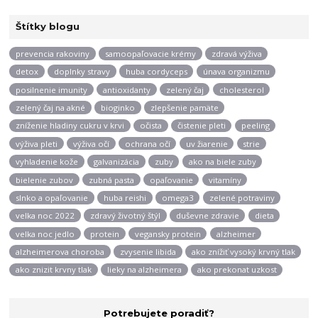
Štítky blogu
prevencia rakoviny
samoopaľovacie krémy
zdravá výživa
detox
doplnky stravy
huba cordyceps
únava organizmu
posilnenie imunity
antioxidanty
zelený čaj
cholesterol
zelený čaj na akné
bioginko
zlepšenie pamäte
zníženie hladiny cukru v krvi
očista
čistenie pleti
peeling
výživa pleti
výživa očí
ochrana očí
uv žiarenie
strie
vyhladenie kože
galvanizácia
zuby
ako na biele zuby
bielenie zubov
zubná pasta
opaľovanie
vitamíny
slnko a opaľovanie
huba reishi
omega3
zelené potraviny
velka noc 2022
zdravý životný štýl
duševne zdravie
dieta
velka noc jedlo
protein
vegansky protein
alzheimer
alzheimerova choroba
zvysenie libida
ako znížiť vysoký krvný tlak
ako znizit krvny tlak
lieky na alzheimera
ako prekonat uzkost
Potrebujete poradiť?