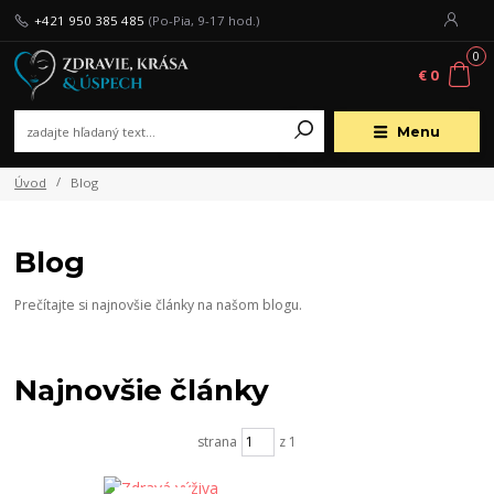
+421 950 385 485
(Po-Pia, 9-17 hod.)
0
€ 0
Menu
Úvod
Blog
Blog
Prečítajte si najnovšie články na našom blogu.
Najnovšie články
strana
z 1