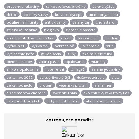
prevencia rakoviny
samoopaľovacie krémy
zdravá výživa
detox
doplnky stravy
huba cordyceps
únava organizmu
posilnenie imunity
antioxidanty
zelený čaj
cholesterol
zelený čaj na akné
bioginko
zlepšenie pamäte
zníženie hladiny cukru v krvi
očista
čistenie pleti
peeling
výživa pleti
výživa očí
ochrana očí
uv žiarenie
strie
vyhladenie kože
galvanizácia
zuby
ako na biele zuby
bielenie zubov
zubná pasta
opaľovanie
vitamíny
slnko a opaľovanie
huba reishi
omega3
zelené potraviny
velka noc 2022
zdravý životný štýl
duševne zdravie
dieta
velka noc jedlo
protein
vegansky protein
alzheimer
alzheimerova choroba
zvysenie libida
ako znížiť vysoký krvný tlak
ako znizit krvny tlak
lieky na alzheimera
ako prekonat uzkost
Potrebujete poradiť?