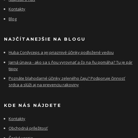
Kontakty
Blog
NAJČÍTANEJŠIE NA BLOGU
Huba Cordyceps a jej priaznivé účinky podložené vedou
Jarná únava - ako sa s ňou vyrovnať a čo na ňu pomáha? Tu je pár
tipov
Poznáte blahodarné účinky zeleného čaju? Podporuje činnosť
srdca a slúži aj na prevenciu rakoviny
KDE NÁS NÁJDETE
Kontakty
Obchodná príležitosť
Česká verzia