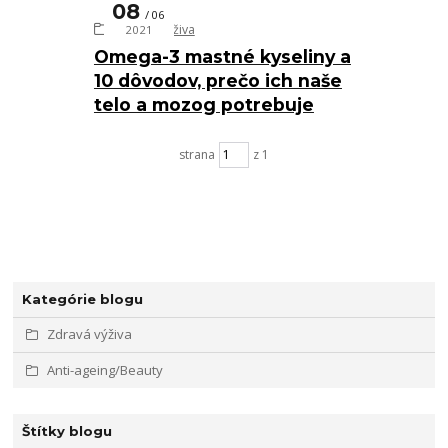
08
06
Zdravá výživa
2021
Omega-3 mastné kyseliny a
10 dôvodov, prečo ich naše
telo a mozog potrebuje
strana
z 1
Kategórie blogu
Zdravá výživa
Anti-ageing/Beauty
Štítky blogu