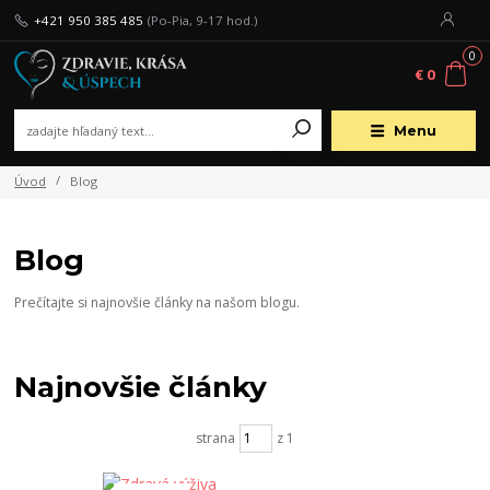
+421 950 385 485
(Po-Pia, 9-17 hod.)
0
€ 0
Menu
Úvod
Blog
Blog
Prečítajte si najnovšie články na našom blogu.
Najnovšie články
strana
z 1