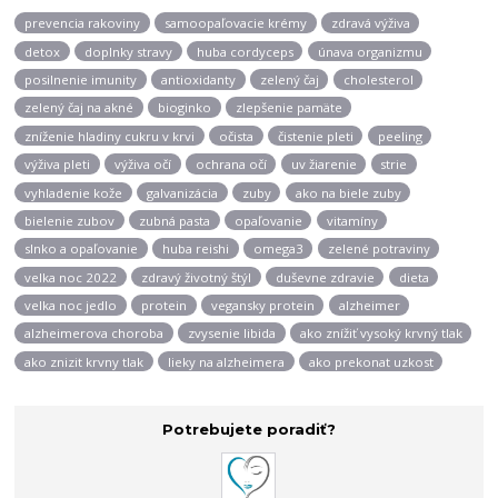
prevencia rakoviny
samoopaľovacie krémy
zdravá výživa
detox
doplnky stravy
huba cordyceps
únava organizmu
posilnenie imunity
antioxidanty
zelený čaj
cholesterol
zelený čaj na akné
bioginko
zlepšenie pamäte
zníženie hladiny cukru v krvi
očista
čistenie pleti
peeling
výživa pleti
výživa očí
ochrana očí
uv žiarenie
strie
vyhladenie kože
galvanizácia
zuby
ako na biele zuby
bielenie zubov
zubná pasta
opaľovanie
vitamíny
slnko a opaľovanie
huba reishi
omega3
zelené potraviny
velka noc 2022
zdravý životný štýl
duševne zdravie
dieta
velka noc jedlo
protein
vegansky protein
alzheimer
alzheimerova choroba
zvysenie libida
ako znížiť vysoký krvný tlak
ako znizit krvny tlak
lieky na alzheimera
ako prekonat uzkost
Potrebujete poradiť?