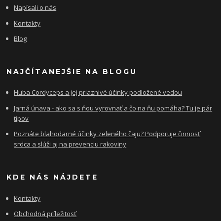
Napísali o nás
Kontakty
Blog
NAJČÍTANEJŠIE NA BLOGU
Huba Cordyceps a jej priaznivé účinky podložené vedou
Jarná únava - ako sa s ňou vyrovnať a čo na ňu pomáha? Tu je pár
tipov
Poznáte blahodarné účinky zeleného čaju? Podporuje činnosť
srdca a slúži aj na prevenciu rakoviny
KDE NÁS NÁJDETE
Kontakty
Obchodná príležitosť