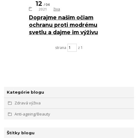
12
04
Zdravá výživa
2021
Doprajme našim očiam
ochranu proti modrému
svetlu a dajme im výživu
strana
z 1
Kategórie blogu
Zdravá výživa
Anti-ageing/Beauty
Štítky blogu