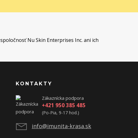
t
spoločnosť Nu Skin Enterprises Inc. ani ich
KONTAKTY
Zákaznícka podpora
+421 950 385 485
(Po-Pia, 9-17 hod.)
info@imunita-krasa.sk