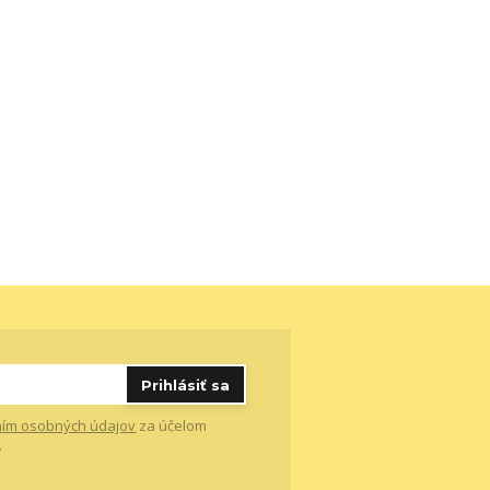
Prihlásiť sa
ím osobných údajov
za účelom
.