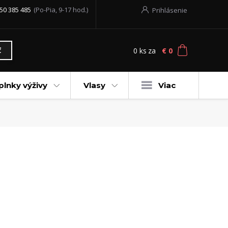
50 385 485
(Po-Pia, 9-17 hod.)
Prihlásenie
0
ks
za
€ 0
ť
plnky výživy
Vlasy
Viac