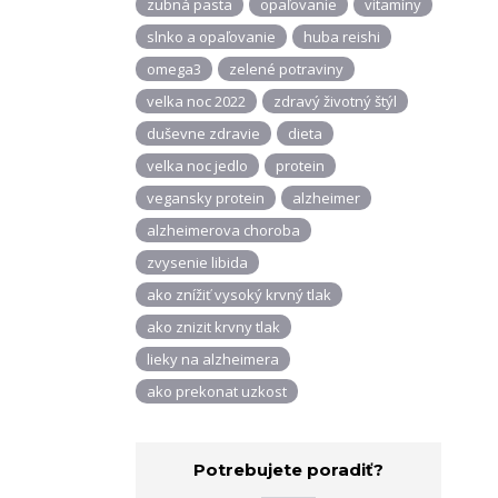
zubná pasta
opaľovanie
vitamíny
slnko a opaľovanie
huba reishi
omega3
zelené potraviny
velka noc 2022
zdravý životný štýl
duševne zdravie
dieta
velka noc jedlo
protein
vegansky protein
alzheimer
alzheimerova choroba
zvysenie libida
ako znížiť vysoký krvný tlak
ako znizit krvny tlak
lieky na alzheimera
ako prekonat uzkost
Potrebujete poradiť?