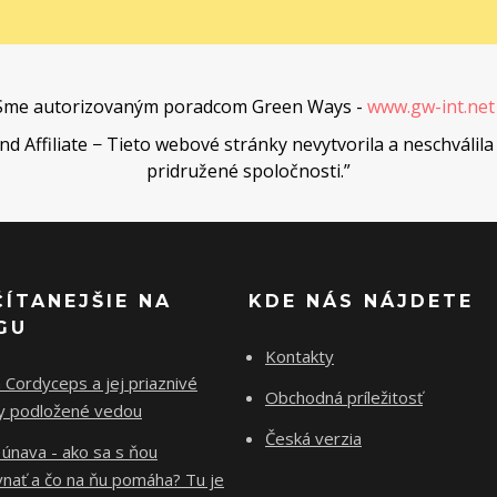
Sme autorizovaným poradcom Green Ways -
www.gw-int.ne
Affiliate − Tieto webové stránky nevytvorila a neschválila 
pridružené spoločnosti.”
ČÍTANEJŠIE NA
KDE NÁS NÁJDETE
GU
Kontakty
Cordyceps a jej priaznivé
Obchodná príležitosť
ky podložené vedou
Česká verzia
 únava - ako sa s ňou
vnať a čo na ňu pomáha? Tu je