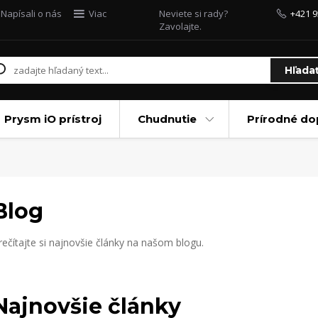
Napísali o nás
Viac
Neviete si rady?
+421 9
Zavolajte.
Hľada
Prysm iO prístroj
Chudnutie
Prírodné do
Blog
rečítajte si najnovšie články na našom blogu.
Najnovšie články