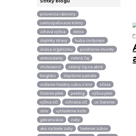
Štítky blogu
prevencia rakoviny
samoopaľovacie krémy
zdravá výživa
detox
doplnky stravy
huba cordyceps
únava organizmu
posilnenie imunity
antioxidanty
zelený čaj
cholesterol
zelený čaj na akné
bioginko
zlepšenie pamäte
zníženie hladiny cukru v krvi
očista
čistenie pleti
peeling
výživa pleti
výživa očí
ochrana očí
uv žiarenie
strie
vyhladenie kože
galvanizácia
zuby
ako na biele zuby
bielenie zubov