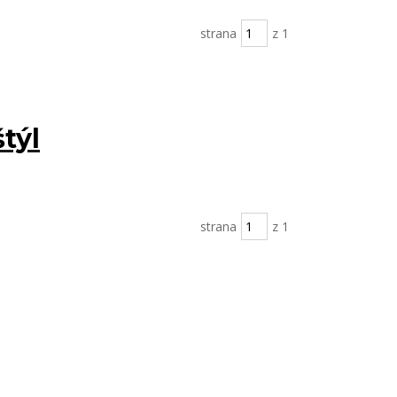
strana
z 1
týl
strana
z 1