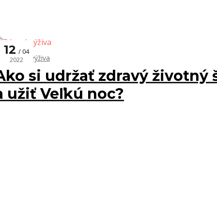
12
04
Zdravá výživa
2022
Ako si udržať zdravý životný š
a užiť Veľkú noc?