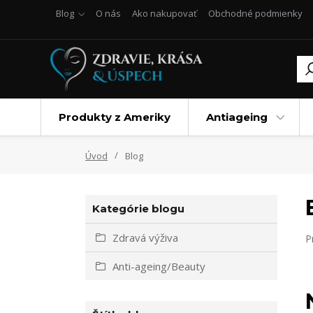
Blog
O nás
Ako nakupovať
Obchodné podmienky
Produkty z Ameriky
Antiageing
Úvod
Blog
Kategórie blogu
Zdravá výživa
P
Anti-ageing/Beauty