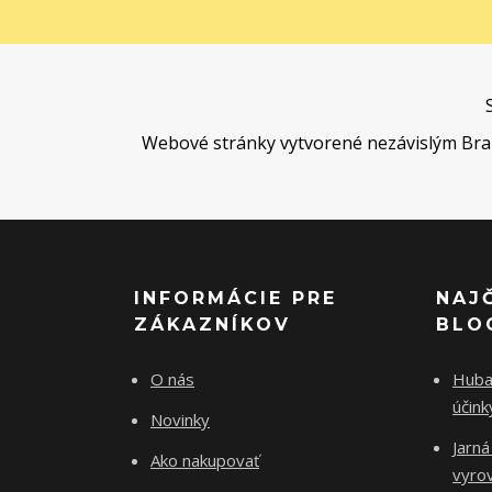
Webové stránky vytvorené nezávislým Brand 
INFORMÁCIE PRE
NAJ
ZÁKAZNÍKOV
BLO
O nás
Huba 
účin
Novinky
Jarná
Ako nakupovať
vyro