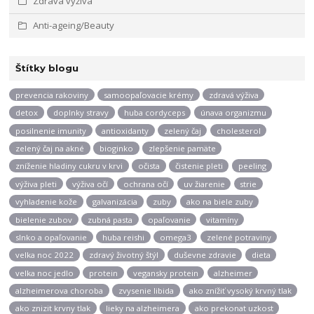
Zdravá výživa
Anti-ageing/Beauty
Štítky blogu
prevencia rakoviny
samoopaľovacie krémy
zdravá výživa
detox
doplnky stravy
huba cordyceps
únava organizmu
posilnenie imunity
antioxidanty
zelený čaj
cholesterol
zelený čaj na akné
bioginko
zlepšenie pamäte
zníženie hladiny cukru v krvi
očista
čistenie pleti
peeling
výživa pleti
výživa očí
ochrana očí
uv žiarenie
strie
vyhladenie kože
galvanizácia
zuby
ako na biele zuby
bielenie zubov
zubná pasta
opaľovanie
vitamíny
slnko a opaľovanie
huba reishi
omega3
zelené potraviny
velka noc 2022
zdravý životný štýl
duševne zdravie
dieta
velka noc jedlo
protein
vegansky protein
alzheimer
alzheimerova choroba
zvysenie libida
ako znížiť vysoký krvný tlak
ako znizit krvny tlak
lieky na alzheimera
ako prekonat uzkost