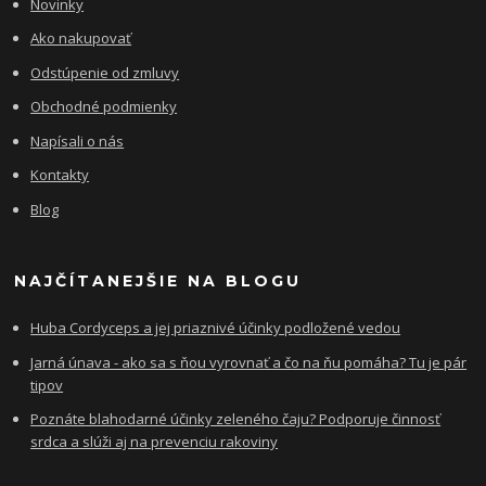
Novinky
Ako nakupovať
Odstúpenie od zmluvy
Obchodné podmienky
Napísali o nás
Kontakty
Blog
NAJČÍTANEJŠIE NA BLOGU
Huba Cordyceps a jej priaznivé účinky podložené vedou
Jarná únava - ako sa s ňou vyrovnať a čo na ňu pomáha? Tu je pár
tipov
Poznáte blahodarné účinky zeleného čaju? Podporuje činnosť
srdca a slúži aj na prevenciu rakoviny