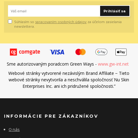
Prihlásiť sa
Súhlasím so
spracovaním osobných údajov
za účelom zasielania
newslettera.
Sme autorizovaným poradcom Green Ways -
www.gw-int.net
Webové stránky vytvorené nezávislým Brand Affiliate − Tieto
webové stránky nevytvorila a neschválila spoločnosť Nu Skin
Enterprises Inc. ani ich pridružené spoločnosti.”
INFORMÁCIE PRE ZÁKAZNÍKOV
O nás