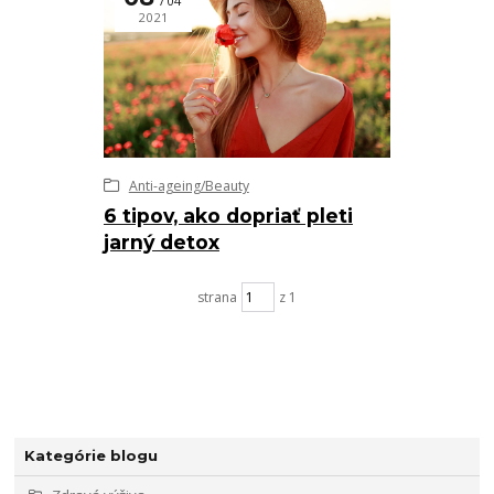
04
2021
Anti-ageing/Beauty
6 tipov, ako dopriať pleti
jarný detox
strana
z 1
Kategórie blogu