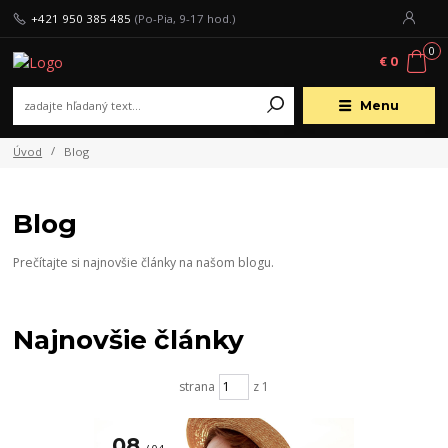
+421 950 385 485
(Po-Pia, 9-17 hod.)
0
€ 0
Menu
Úvod
Blog
Blog
Prečítajte si najnovšie články na našom blogu.
Najnovšie články
strana
z 1
08