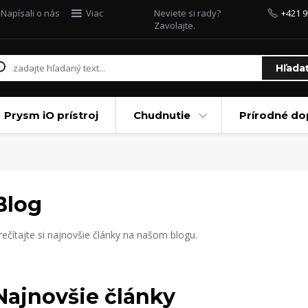
Napísali o nás
Viac
Neviete si rady?
+421 9
Zavolajte.
Hľada
Prysm iO prístroj
Chudnutie
Prírodné do
Blog
rečítajte si najnovšie články na našom blogu.
Najnovšie články