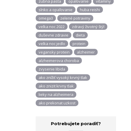
zubná pasta
opaľovanie
vitamíny
slnko a opaľovanie
huba reishi
omega3
zelené potraviny
velka noc 2022
zdravý životný štýl
duševne zdravie
dieta
velka noc jedlo
protein
vegansky protein
alzheimer
alzheimerova choroba
zvysenie libida
ako znížiť vysoký krvný tlak
ako znizit krvny tlak
lieky na alzheimera
ako prekonat uzkost
Potrebujete poradiť?