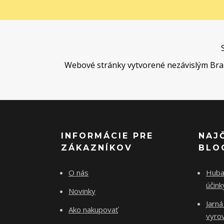
Webové stránky vytvorené nezávislým Brand 
INFORMÁCIE PRE
NAJ
ZÁKAZNÍKOV
BLO
O nás
Huba 
účin
Novinky
Jarná
Ako nakupovať
vyro