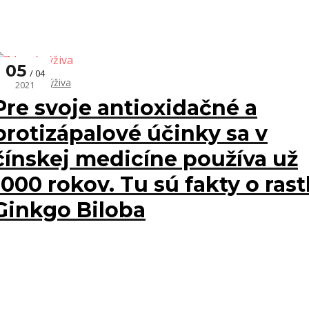
05
04
Zdravá výživa
2021
Pre svoje antioxidačné a
protizápalové účinky sa v
čínskej medicíne používa už
1000 rokov. Tu sú fakty o rast
Ginkgo Biloba