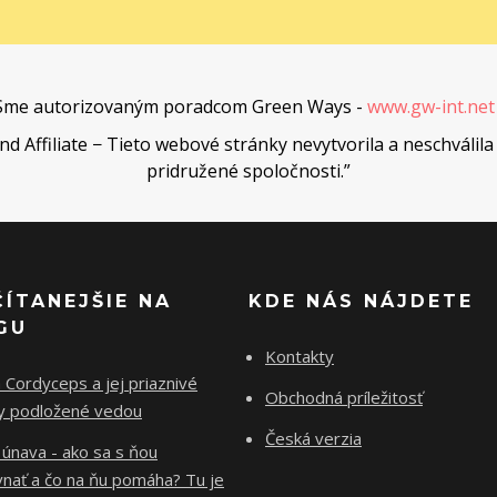
Sme autorizovaným poradcom Green Ways -
www.gw-int.ne
Affiliate − Tieto webové stránky nevytvorila a neschválila 
pridružené spoločnosti.”
ČÍTANEJŠIE NA
KDE NÁS NÁJDETE
GU
Kontakty
Cordyceps a jej priaznivé
Obchodná príležitosť
ky podložené vedou
Česká verzia
 únava - ako sa s ňou
vnať a čo na ňu pomáha? Tu je