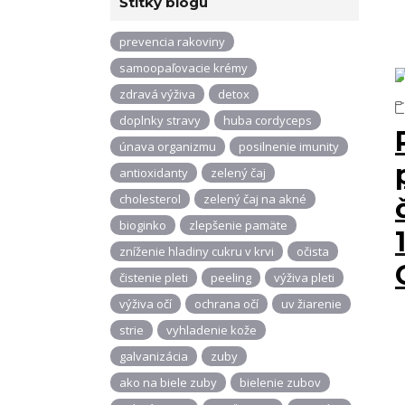
Štítky blogu
prevencia rakoviny
samoopaľovacie krémy
zdravá výživa
detox
doplnky stravy
huba cordyceps
únava organizmu
posilnenie imunity
antioxidanty
zelený čaj
cholesterol
zelený čaj na akné
bioginko
zlepšenie pamäte
zníženie hladiny cukru v krvi
očista
čistenie pleti
peeling
výživa pleti
výživa očí
ochrana očí
uv žiarenie
strie
vyhladenie kože
galvanizácia
zuby
ako na biele zuby
bielenie zubov