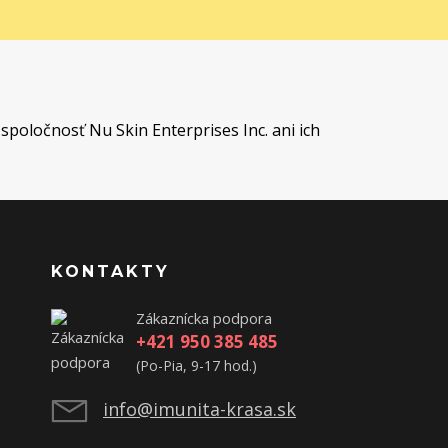
t
spoločnosť Nu Skin Enterprises Inc. ani ich
KONTAKTY
Zákaznícka podpora
+421 950 385 485
(Po-Pia, 9-17 hod.)
info@imunita-krasa.sk