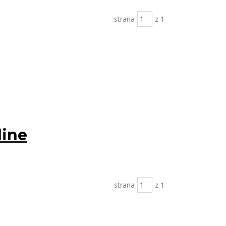
strana
z 1
line
strana
z 1