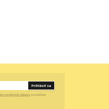
Prihlásiť sa
ím osobných údajov
za účelom
.