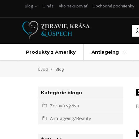
Blog
O nás
Ako nakupovať
Obchodné podmienky
Produkty z Ameriky
Antiageing
Úvod
Blog
Kategórie blogu
Zdravá výživa
P
Anti-ageing/Beauty