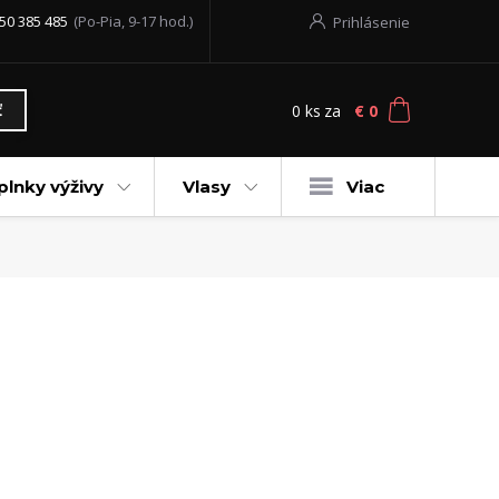
50 385 485
(Po-Pia, 9-17 hod.)
Prihlásenie
0
ks
za
€ 0
ť
plnky výživy
Vlasy
Viac