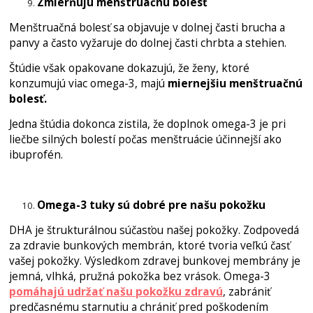
Zmier
ň
ujú menštruačnú bolesť
Menštruačná bolesť sa objavuje v dolnej časti brucha a
panvy a často vyžaruje do dolnej časti chrbta a stehien.
Štúdie však opakovane dokazujú, že ženy, ktoré
konzumujú viac omega-3, majú
miernejšiu menštruačnú
bolesť.
Jedna štúdia dokonca zistila, že doplnok omega-3 je pri
liečbe silných bolestí počas menštruácie účinnejší ako
ibuprofén.
Omega-3 tuky sú dobré pre našu pokožku
DHA je štrukturálnou súčasťou našej pokožky. Zodpovedá
za zdravie bunkových membrán, ktoré tvoria veľkú časť
vašej pokožky. Výsledkom zdravej bunkovej membrány je
jemná, vlhká, pružná pokožka bez vrások. Omega-3
pomáhajú udržať našu pokožku zdravú
, zabrániť
predčasnému starnutiu a chrániť pred poškodením