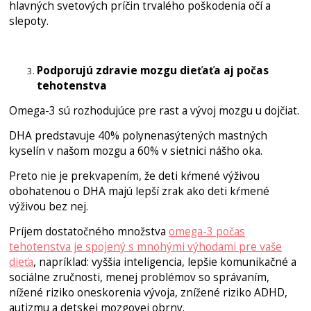
hlavných svetových príčin trvalého poškodenia očí a
slepoty.
Podporujú zdravie mozgu dieťaťa aj počas
tehotenstva
Omega-3 sú rozhodujúce pre rast a vývoj mozgu u dojčiat.
DHA predstavuje 40% polynenasýtených mastných
kyselín v našom mozgu a 60% v sietnici nášho oka.
Preto nie je prekvapením, že deti kŕmené výživou
obohatenou o DHA majú lepší zrak ako deti kŕmené
výživou bez nej.
Príjem dostatočného množstva
omega-3 počas
tehotenstva je spojený s mnohými výhodami pre vaše
dieťa
, napríklad: vyššia inteligencia, lepšie komunikačné a
sociálne zručnosti, menej problémov so správaním,
nížené riziko oneskorenia vývoja, znížené riziko ADHD,
autizmu a detskej mozgovej obrny.