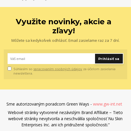
Využite novinky, akcie a
zľavy!
Môžete sa kedykoľvek odhlásiť. Email zasielame raz za 7 dní.
Prihlásiť sa
Súhlasím so
spracovaním osobných údajov
za účelom zasielania
newslettera.
Sme autorizovaným poradcom Green Ways -
www.gw-int.net
Webové stránky vytvorené nezávislým Brand Affiliate − Tieto
webové stránky nevytvorila a neschválila spoločnosť Nu Skin
Enterprises Inc. ani ich pridružené spoločnosti.”