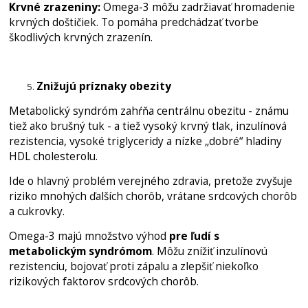
Krvné zrazeniny:
Omega-3 môžu zadržiavať hromadenie
krvných doštičiek. To pomáha predchádzať tvorbe
škodlivých krvných zrazenín.
Znižujú príznaky obezity
Metabolický syndróm zahŕňa centrálnu obezitu - známu
tiež ako brušný tuk - a tiež vysoký krvný tlak, inzulínová
rezistencia, vysoké triglyceridy a nízke „dobré“ hladiny
HDL cholesterolu.
Ide o hlavný problém verejného zdravia, pretože zvyšuje
riziko mnohých ďalších chorôb, vrátane srdcových chorôb
a cukrovky.
Omega-3 majú množstvo výhod
pre ľudí s
metabolickým syndrómom
. Môžu znížiť inzulínovú
rezistenciu, bojovať proti zápalu a zlepšiť niekoľko
rizikových faktorov srdcových chorôb.