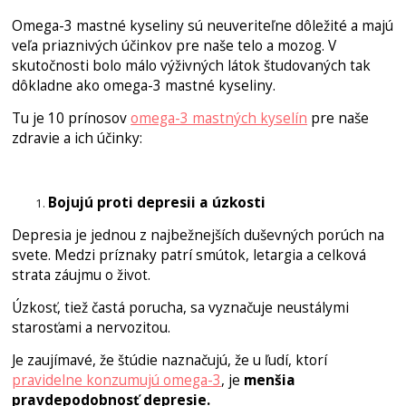
Omega-3 mastné kyseliny sú neuveriteľne dôležité a majú
veľa priaznivých účinkov pre naše telo a mozog. V
skutočnosti bolo málo výživných látok študovaných tak
dôkladne ako omega-3 mastné kyseliny.
Tu je 10 prínosov
omega-3 mastných kyselín
pre naše
zdravie a ich účinky:
Bojujú proti depresii a úzkosti
Depresia je jednou z najbežnejších duševných porúch na
svete. Medzi príznaky patrí smútok, letargia a celková
strata záujmu o život.
Úzkosť, tiež častá porucha, sa vyznačuje neustálymi
starosťami a nervozitou.
Je zaujímavé, že štúdie naznačujú, že u ľudí, ktorí
pravidelne konzumujú omega-3
, je
menšia
pravdepodobnosť depresie.