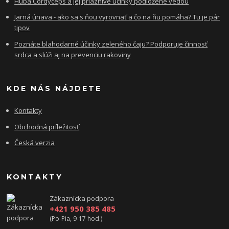
Huba Cordyceps a jej priaznivé účinky podložené vedou
Jarná únava - ako sa s ňou vyrovnať a čo na ňu pomáha? Tu je pár
tipov
Poznáte blahodarné účinky zeleného čaju? Podporuje činnosť
srdca a slúži aj na prevenciu rakoviny
KDE NÁS NÁJDETE
Kontakty
Obchodná príležitosť
Česká verzia
KONTAKTY
Zákaznícka podpora
+421 950 385 485
(Po-Pia, 9-17 hod.)