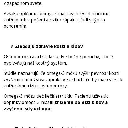
v západnom svete.
Avšak dopĺňanie omega-3 mastných kyselín účinne
znižuje tuk v pečeni a riziko zápalu u ľudí s týmto
ochorením.
Zlepšujú zdravie kostí a kĺbov
Osteoporóza a artritída sú dve bežné poruchy, ktoré
ovplyvňujú náš kostný systém.
Štúdie naznačujú, že omega-3 môžu zvýšiť pevnosť kostí
zvýšením množstva vápnika v kostiach, čo by malo viesť k
zníženému riziku osteoporózy.
Omega-3 môžu tiež liečiť artritídu. Pacienti užívajúci
doplnky omega-3 hlásili
zníženie bolesti kĺbov a
zvýšenie sily úchopu.