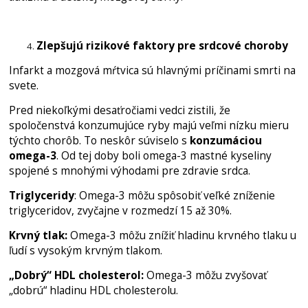
Zlepšujú rizikové faktory pre srdcové choroby
Infarkt a mozgová mŕtvica sú hlavnými príčinami smrti na
svete.
Pred niekoľkými desaťročiami vedci zistili, že
spoločenstvá konzumujúce ryby majú veľmi nízku mieru
týchto chorôb. To neskôr súviselo s
konzumáciou
omega-3
. Od tej doby boli omega-3 mastné kyseliny
spojené s mnohými výhodami pre zdravie srdca.
Triglyceridy
: Omega-3 môžu spôsobiť veľké zníženie
triglyceridov, zvyčajne v rozmedzí 15 až 30%.
Krvný tlak:
Omega-3 môžu znížiť hladinu krvného tlaku u
ľudí s vysokým krvným tlakom.
„Dobrý“ HDL cholesterol:
Omega-3 môžu zvyšovať
„dobrú“ hladinu HDL cholesterolu.