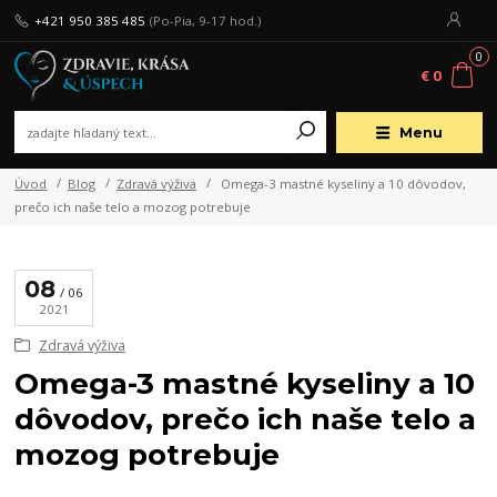
+421 950 385 485
(Po-Pia, 9-17 hod.)
0
€ 0
Menu
Úvod
Blog
Zdravá výživa
Omega-3 mastné kyseliny a 10 dôvodov,
prečo ich naše telo a mozog potrebuje
08
06
2021
Zdravá výživa
Omega-3 mastné kyseliny a 10
dôvodov, prečo ich naše telo a
mozog potrebuje