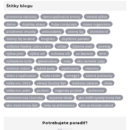
Štítky blogu
prevencia rakoviny
samoopaľovacie krémy
zdravá výživa
detox
doplnky stravy
huba cordyceps
únava organizmu
posilnenie imunity
antioxidanty
zelený čaj
cholesterol
zelený čaj na akné
bioginko
zlepšenie pamäte
zníženie hladiny cukru v krvi
očista
čistenie pleti
peeling
výživa pleti
výživa očí
ochrana očí
uv žiarenie
strie
vyhladenie kože
galvanizácia
zuby
ako na biele zuby
bielenie zubov
zubná pasta
opaľovanie
vitamíny
slnko a opaľovanie
huba reishi
omega3
zelené potraviny
velka noc 2022
zdravý životný štýl
duševne zdravie
dieta
velka noc jedlo
protein
vegansky protein
alzheimer
alzheimerova choroba
zvysenie libida
ako znížiť vysoký krvný tlak
ako znizit krvny tlak
lieky na alzheimera
ako prekonat uzkost
Potrebujete poradiť?