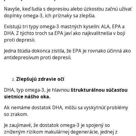
Navyše, keď ľudia s depresiou alebo úzkosťou začnú užívať
doplnky omega-3, ich príznaky sa zlepšia.
Existujú tri typy omega-3 mastných kyselín: ALA, EPA a
DHA. Z týchto troch sa EPA javí ako najkvalitnešia v boji
proti depresii.
Jedna štúdia dokonca zistila, že EPA je rovnako účinná ako
antidepresívum proti depresii.
Zlepšujú zdravie očí
DHA, typ omega-3, je hlavnou
štrukturálnou súčasťou
sietnice nášho oka.
Ak nemáme dostatok DHA, môžu sa vyskytnúť problémy
so zrakom.
Je zaujímavé, že dostatok omega-3 je spojený so
zníženým rizikom makulárnej degenerácie, jednej z