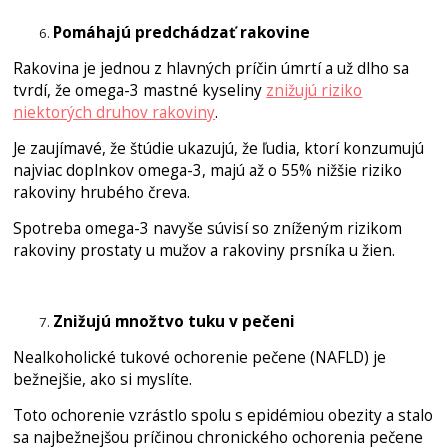
Pomáhajú predchádzať rakovine
Rakovina je jednou z hlavných príčin úmrtí a už dlho sa
tvrdí, že omega-3 mastné kyseliny
znižujú riziko
niektorých druhov rakoviny
.
Je zaujímavé, že štúdie ukazujú, že ľudia, ktorí konzumujú
najviac doplnkov omega-3, majú až o 55% nižšie riziko
rakoviny hrubého čreva.
Spotreba omega-3 navyše súvisí so zníženým rizikom
rakoviny prostaty u mužov a rakoviny prsníka u žien.
Znižujú množtvo tuku v pečeni
Nealkoholické tukové ochorenie pečene (NAFLD) je
bežnejšie, ako si myslíte.
Toto ochorenie vzrástlo spolu s epidémiou obezity a stalo
sa najbežnejšou príčinou chronického ochorenia pečene