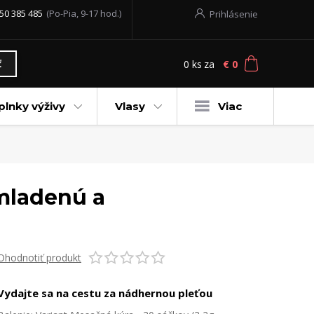
50 385 485
(Po-Pia, 9-17 hod.)
Prihlásenie
0
ks
za
€ 0
ť
plnky výživy
Vlasy
Viac
omladenú a
Ohodnotiť produkt
Vydajte sa na cestu za nádhernou pleťou