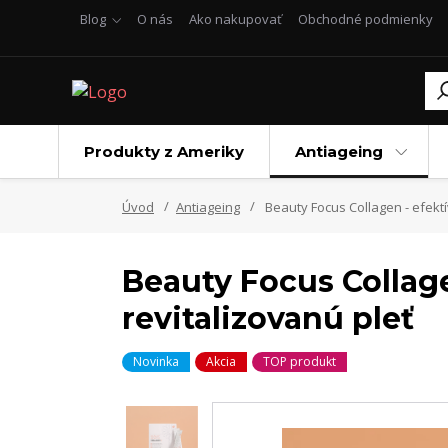
Blog
O nás
Ako nakupovať
Obchodné podmienky
Produkty z Ameriky
Antiageing
Úvod
Antiageing
Beauty Focus Collagen - efekt
Beauty Focus Collag
revitalizovanú pleť
Novinka
Akcia
TOP produkt