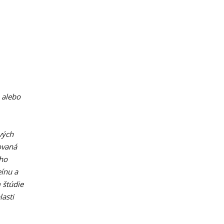
 alebo
vých
ovaná
ého
ínu a
 štúdie
lasti