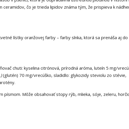
om ceramidov, čo je trieda lipidov známa tým, že prispieva k nád
vetné lístky oranžovej farby – farby slnka, ktorá sa prenáša aj do
vač chuti: kyselina citrónová, prírodná aróma, luteín 5 mg/vrecú
.)
(glutén) 70 mg/vrecúško, sladidlo: glykozidy steviolu zo stévie,
karotény.
m písmom. Môže obsahovať stopy rýb, mlieka, sóje, zeleru, horči