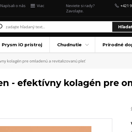
Napísali o nás
Viac
Neviete si rady?
+421 9
Zavolajte.
Hľada
Prysm iO prístroj
Chudnutie
Prírodné do
ívny kolagén pre omladenú a revitalizovanú pleť
en - efektívny kolagén pre 