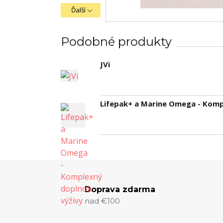
Ďalší
Podobné produkty
JVi
Lifepak+ a Marine Omega - Komp
Doprava zdarma
nad €100