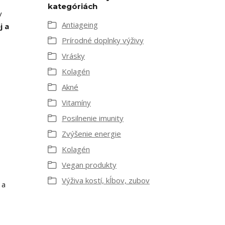
kategóriách
v
Antiageing
j a
Prírodné doplnky výživy
Vrásky
Kolagén
Akné
Vitamíny
Posilnenie imunity
Zvýšenie energie
Kolagén
Vegan produkty
Výživa kostí, kĺbov, zubov
 a