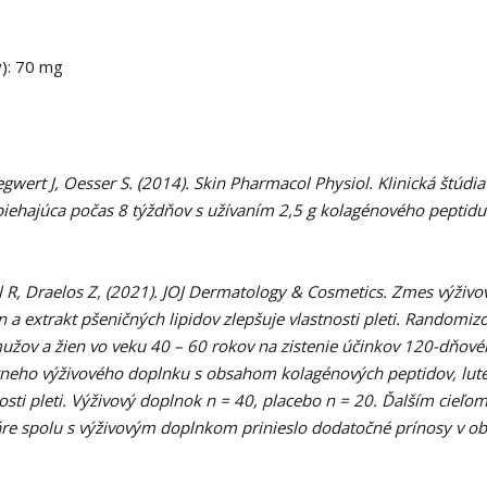
y): 70 mg
gwert J, Oesser S. (2014). Skin Pharmacol Physiol. Klinická štúdia
biehajúca počas 8 týždňov s užívaním 2,5 g kolagénového peptidu
 R, Draelos Z, (2021). JOJ Dermatology & Cosmetics. Zmes výživo
 a extrakt pšeničných lipidov zlepšuje vlastnosti pleti. Randomiz
žov a žien vo veku 40 – 60 rokov na zistenie účinkov 120-dňov
tneho výživového doplnku s obsahom kolagénových peptidov, lute
osti pleti. Výživový doplnok n = 40, placebo n = 20. Ďalším cieľom
 tváre spolu s výživovým doplnkom prinieslo dodatočné prínosy v ob