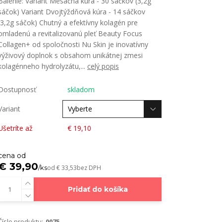
Balenie: Variant Mesačná kúra - 30 sáčkov (3,2g
sáčok) Variant Dvojtýždňová kúra - 14 sáčkov
(3,2g sáčok) Chutný a efektívny kolagén pre
omladenú a revitalizovanú pleť Beauty Focus
Collagen+ od spoločnosti Nu Skin je inovatívny
výživový doplnok s obsahom unikátnej zmesi
kolagénneho hydrolyzátu,...
celý popis
Dostupnosť
skladom
Variant
Ušetríte až
€ 19,10
cena od
€ 39,90
/
ks
od
€ 33,53
bez DPH
Pridať do košíka
Číslo produktu:
0075