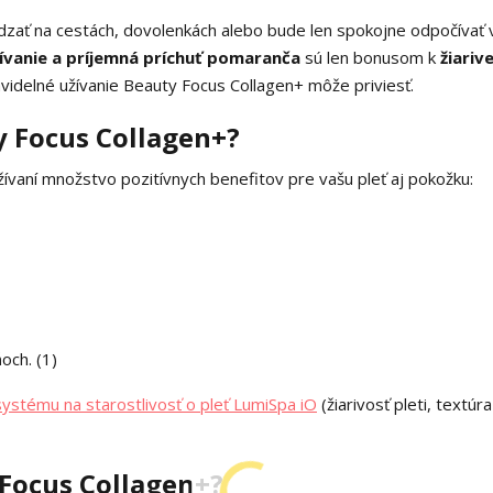
zať na cestách, dovolenkách alebo bude len spokojne odpočívať 
ívanie a príjemná príchuť
pomaranča
sú len bonusom k
žiarive
ravidelné užívanie Beauty Focus Collagen+ môže priviesť.
 Focus Collagen+?
vaní množstvo pozitívnych benefitov pre vašu pleť aj pokožku:
och. (1)
systému na starostlivosť o pleť LumiSpa iO
(žiarivosť pleti, textúra
 Focus Collagen+?