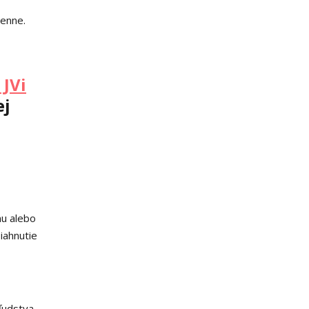
denne.
JVi
ej
nu alebo
iahnutie
ľudstva.