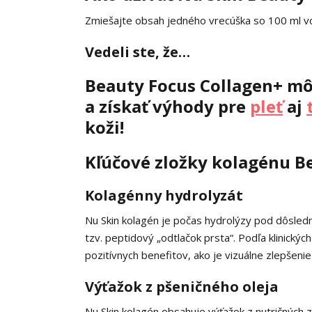
Zmiešajte obsah jedného vrecúška so 100 ml vod
Vedeli ste, že…
Beauty Focus Collagen+ m
a získať výhody pre
pleť
aj
koži!
Kľúčové zložky kolagénu B
Kolagénny hydrolyzát
Nu Skin kolagén je počas hydrolýzy pod dôsledn
tzv. peptidový „odtlačok prsta“. Podľa klinickýc
pozitívnych benefitov, ako je vizuálne zlepšenie pl
Výťažok z pšeničného oleja
Nu Skin kolagén obsahuje výťažok z nutričných z