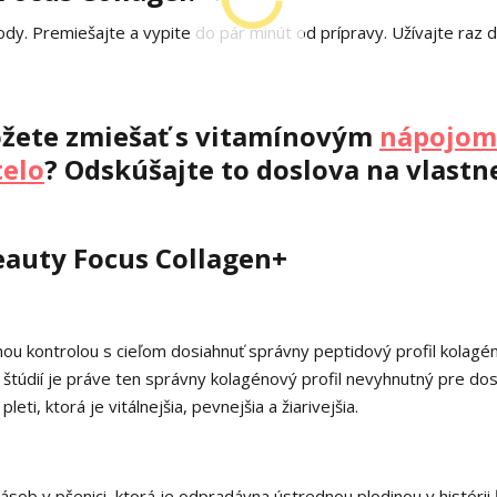
y. Premiešajte a vypite do pár minút od prípravy. Užívajte raz 
ôžete zmiešať s vitamínovým
nápojom 
telo
? Odskúšajte to doslova na vlastn
eauty Focus Collagen+
ou kontrolou s cieľom dosiahnuť správny peptidový profil kolagé
h štúdií je práve ten správny kolagénový profil nevyhnutný pre dos
eti, ktorá je vitálnejšia, pevnejšia a žiarivejšia.
ásob v pšenici, ktorá je odpradávna ústrednou plodinou v histórii 