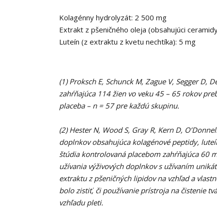
Kolagénny hydrolyzát: 2 500 mg
Extrakt z pšeničného oleja (obsahujúci ceramid
Luteín (z extraktu z kvetu nechtíka): 5 mg
(1) Proksch E, Schunck M, Zague V, Segger D, De
zahŕňajúca 114 žien vo veku 45 – 65 rokov pre
placeba – n = 57 pre každú skupinu.
(2) Hester N, Wood S, Gray R, Kern D, O
’
Donnell
doplnkov obsahujúca kolagénové peptidy, luteín
štúdia kontrolovaná placebom zahŕňajúca 60 mu
užívania výživových doplnkov s užívaním uniká
extraktu z pšeničných lipidov na vzhľad a vlastn
bolo zistiť, či používanie prístroja na čistenie
vzhľadu pleti.