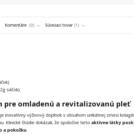
Komentáre
0
Súvisiaci tovar
1
áčok)
,2g sáčok)
 pre omladenú a revitalizovanú pleť
 je inovatívny výživový doplnok s obsahom unikátnej zmesi kolag
u. Klinické štúdie dokázali, že spoločne tieto
aktívne látky posk
lo a pokožku
.