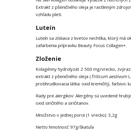
Extrakt z pšeničného oleja je rastlinným zdroj
vzhľadu pleti.
Luteín
Luteín sa získava z kvetov nechtíka, ktorý má ok
zafarbenia prípravku Beauty Focus Collagen+.
Zloženie
Kolagénny hydrolyzát 2 500 mg/vrecko, zvýrazňo
extrakt z pšeničného oleja (
Triticum aestivum
L
protihrudkovacia látka: oxid kremičitý, farbivo: 
Rady pre alergikov: Alergény sú uvedené hrubý
oxid siričitého a siričitanov.
Množstvo v jednej porcii (1 vrecko): 3,2g
Netto hmotnosť: 97g/škatuľa