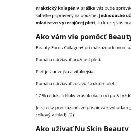
Praktický kolagén v prášku
vás bude sprevád
kabelke pripravený na použitie
. Jednoduché už
mladistvo vyzerajúcej pleti
, ku ktorej vás p
Ako vám vie pomôcť Beauty
Beauty Focus Collagen+ pri má každodennom uží
Pomáha udržiavať pružnosť pleti.
Pleť je žiarivejšia a vitálnejšia.
Pomáha udržiavať zdravú štruktúru pleti.
17 % redukcia hĺbky vrások okolo očí po 8 týždň
Je klinicky preukázané, že prispieva k výhodám
celkový vzhľad). (2)
Ako užívať Nu Skin Beauty