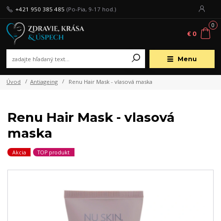
+421 950 385 485
(Po-Pia, 9-17 hod.)
0
€ 0
Menu
Úvod
Antiageing
Renu Hair Mask - vlasová maska
Renu Hair Mask - vlasová
maska
Akcia
TOP produkt