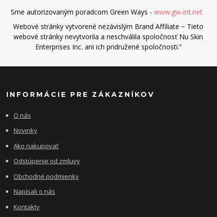
Sme autorizovaným poradcom Green Ways -
www.gw-int.net
Webové stránky vytvorené nezávislým Brand Affiliate − Tieto
webové stránky nevytvorila a neschválila spoločnosť Nu Skin
Enterprises Inc. ani ich pridružené spoločnosti.”
INFORMÁCIE PRE ZÁKAZNÍKOV
O nás
Novinky
Ako nakupovať
Odstúpenie od zmluvy
Obchodné podmienky
Napísali o nás
Kontakty