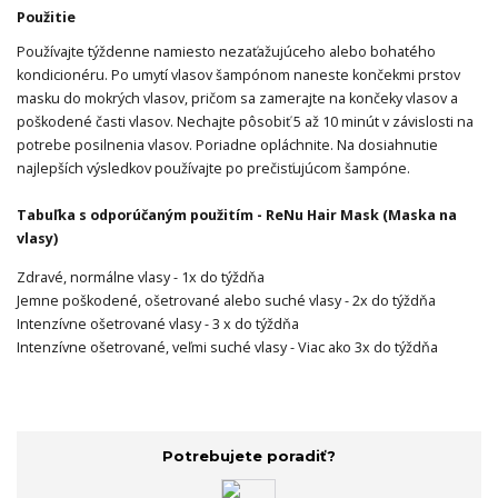
Použitie
Používajte týždenne namiesto nezaťažujúceho alebo bohatého
kondicionéru. Po umytí vlasov šampónom naneste končekmi prstov
masku do mokrých vlasov, pričom sa zamerajte na končeky vlasov a
poškodené časti vlasov. Nechajte pôsobiť 5 až 10 minút v závislosti na
potrebe posilnenia vlasov. Poriadne opláchnite. Na dosiahnutie
najlepších výsledkov používajte po prečisťujúcom šampóne.
Tabuľka s odporúčaným použitím - ReNu Hair Mask (Maska na
vlasy)
Zdravé, normálne vlasy - 1x do týždňa
Jemne poškodené, ošetrované alebo suché vlasy - 2x do týždňa
Intenzívne ošetrované vlasy - 3 x do týždňa
Intenzívne ošetrované, veľmi suché vlasy - Viac ako 3x do týždňa
Potrebujete poradiť?