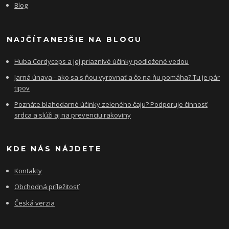
Blog
NAJČÍTANEJŠIE NA BLOGU
Huba Cordyceps a jej priaznivé účinky podložené vedou
Jarná únava - ako sa s ňou vyrovnať a čo na ňu pomáha? Tu je pár
tipov
Poznáte blahodarné účinky zeleného čaju? Podporuje činnosť
srdca a slúži aj na prevenciu rakoviny
KDE NÁS NÁJDETE
Kontakty
Obchodná príležitosť
Česká verzia