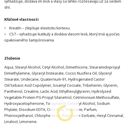
vyhladzuje, dodáva im lesk a vlasy sa ľahko rozčesávajú už za sedem
dní.
Kľúčové vlastnosti
• Kreatín – zlepšuje elasticitu kortexu.
• CS7 – vyhadzuje kutikuly a dodáva vlasom lesk, ktorý trvá aj počas
opakovaného šampónovania.
Zloženie
Aqua, Stearyl Alcohol, Cetyl Alcohol, Dimethicone, Stearamidopropyl
Dimethylamine, Glyceryl Distearate, Cocos Nucifera Oil, Glyceryl
Stearate, Undecane, Quaternium-91, Hydrogenated Castor
Oil/Sebacic Acid Copolymer, Isoamyl Cocoate, Tribehenin, Glycerin,
Panthenol, Creatine, Lactic Acid, Ethylhexylglycerin, Hydrolyzed
Vegetable Protein PG-Propyl Silanetriol, Cetrimonium Methosulfate,
Hydroxyacetophenone, Tocopherol, Cetearyl Alcohol, Sodium
Phytate, Disodium EDTA, Citric Acid, Tridecane, Parfum,
Phenoxyethanol, Chlorphenesin, Potassium Sorbate, Hexyl Cinnamal,
Linalool, Limonene.