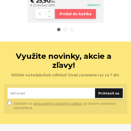
€ 25,90
€ 24,90
/
ks
/
k
skladom
€ 21,06
bez DPH
€ 20,24
bez DP
Pridať do košíka
Využite novinky, akcie a
zľavy!
Môžete sa kedykoľvek odhlásiť. Email zasielame raz za 7 dní.
Prihlásiť sa
Súhlasím so
spracovaním osobných údajov
za účelom zasielania
newslettera.