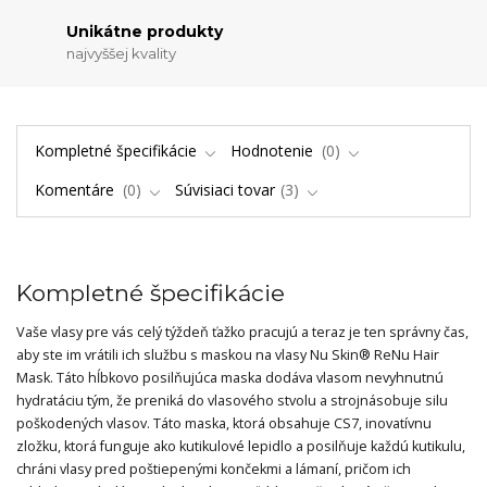
Unikátne produkty
najvyššej kvality
Kompletné špecifikácie
Hodnotenie
0
Komentáre
0
Súvisiaci tovar
3
Kompletné špecifikácie
Vaše vlasy pre vás celý týždeň ťažko pracujú a teraz je ten správny čas,
aby ste im vrátili ich službu s maskou na vlasy Nu Skin® ReNu Hair
Mask. Táto hĺbkovo posilňujúca maska dodáva vlasom nevyhnutnú
hydratáciu tým, že preniká do vlasového stvolu a strojnásobuje silu
poškodených vlasov. Táto maska, ktorá obsahuje CS7, inovatívnu
zložku, ktorá funguje ako kutikulové lepidlo a posilňuje každú kutikulu,
chráni vlasy pred poštiepenými končekmi a lámaní, pričom ich