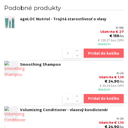
Podobné produkty
ageLOC Nutriol - Trojitá starostlivosť o vlasy
€ 186
Ušetríte € 27
€ 159
/
ks
€ 129,27
bez DPH
skladom
Pridať do košíka
Smoothing Shampoo
€ 26
Ušetríte € 1,10
€ 24,90
/
ks
€ 20,24
bez DPH
skladom
Pridať do košíka
Volumizing Conditioner - vlasový kondicionér
€ 26
Ušetríte € 1,10
€ 24,90
/
ks