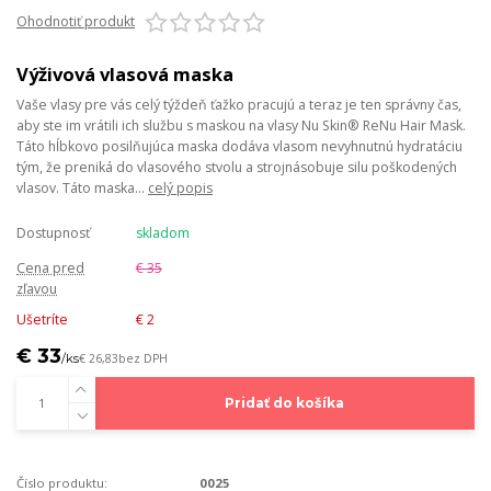
Ohodnotiť produkt
Výživová vlasová maska
Vaše vlasy pre vás celý týždeň ťažko pracujú a teraz je ten správny čas,
aby ste im vrátili ich službu s maskou na vlasy Nu Skin® ReNu Hair Mask.
Táto hĺbkovo posilňujúca maska dodáva vlasom nevyhnutnú hydratáciu
tým, že preniká do vlasového stvolu a strojnásobuje silu poškodených
vlasov. Táto maska...
celý popis
Dostupnosť
skladom
Cena pred
€ 35
zľavou
Ušetríte
€ 2
€ 33
/
ks
€ 26,83
bez DPH
Pridať do košíka
Číslo produktu:
0025