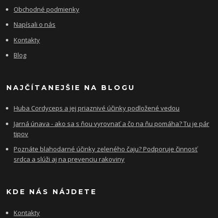
Obchodné podmienky
Napísali o nás
Kontakty
Blog
NAJČÍTANEJŠIE NA BLOGU
Huba Cordyceps a jej priaznivé účinky podložené vedou
Jarná únava - ako sa s ňou vyrovnať a čo na ňu pomáha? Tu je pár
tipov
Poznáte blahodarné účinky zeleného čaju? Podporuje činnosť
srdca a slúži aj na prevenciu rakoviny
KDE NÁS NÁJDETE
Kontakty