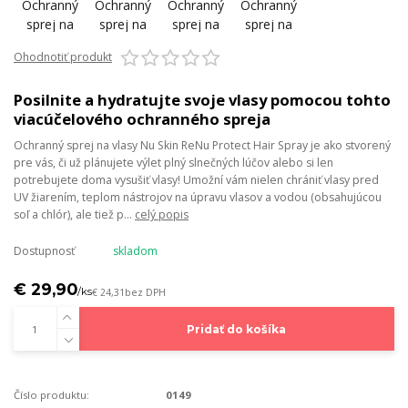
Ohodnotiť produkt
Posilnite a hydratujte svoje vlasy pomocou tohto
viacúčelového ochranného spreja
Ochranný sprej na vlasy Nu Skin ReNu Protect Hair Spray je ako stvorený
pre vás, či už plánujete výlet plný slnečných lúčov alebo si len
potrebujete doma vysušiť vlasy! Umožní vám nielen chrániť vlasy pred
UV žiarením, teplom nástrojov na úpravu vlasov a vodou (obsahujúcou
soľ a chlór), ale tiež p...
celý popis
Dostupnosť
skladom
€ 29,90
/
ks
€ 24,31
bez DPH
Pridať do košíka
Číslo produktu:
0149