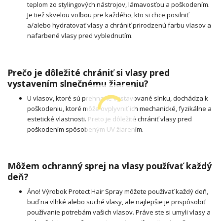
teplom zo stylingových nástrojov, lámavosťou a poškodením.
Je tiež skvelou voľbou pre každého, kto si chce posilniť
a/alebo hydratovať vlasy a chrániť prirodzenú farbu vlasov a
nafarbené vlasy pred vyblednutím.
Prečo je dôležité chrániť si vlasy pred
vystavením slnečnému žiareniu?
U vlasov, ktoré sú prehnane vystavované slnku, dochádza k
poškodeniu, ktoré môže ovplyvniť ich mechanické, fyzikálne a
estetické vlastnosti. Preto je dôležité chrániť vlasy pred
poškodením spôsobeným UV žiarením.
Môžem ochranný sprej na vlasy používať každý
deň?
Áno! Výrobok Protect Hair Spray môžete používať každý deň,
buď na vlhké alebo suché vlasy, ale najlepšie je prispôsobiť
používanie potrebám vašich vlasov. Práve ste si umyli vlasy a