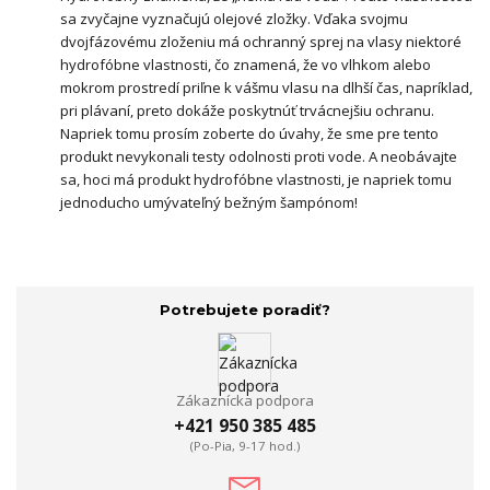
sa zvyčajne vyznačujú olejové zložky. Vďaka svojmu
dvojfázovému zloženiu má ochranný sprej na vlasy niektoré
hydrofóbne vlastnosti, čo znamená, že vo vlhkom alebo
mokrom prostredí priľne k vášmu vlasu na dlhší čas, napríklad,
pri plávaní, preto dokáže poskytnúť trvácnejšiu ochranu.
Napriek tomu prosím zoberte do úvahy, že sme pre tento
produkt nevykonali testy odolnosti proti vode. A neobávajte
sa, hoci má produkt hydrofóbne vlastnosti, je napriek tomu
jednoducho umývateľný bežným šampónom!
Potrebujete poradiť?
Zákaznícka podpora
+421 950 385 485
(Po-Pia, 9-17 hod.)