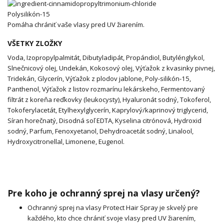
Polysilikón-15
Pomáha chrániť vaše vlasy pred UV žiarením.
VŠETKY ZLOŽKY
Voda, Izopropylpalmitát, Dibutyladipát, Propándiol, Butylénglykol,
Slnečnicový olej, Undekán, Kokosový olej, Výťažok z kvasinky pivnej,
Tridekán, Glycerín, Výťažok z plodov jablone, Poly-silikón-15,
Panthenol, Výťažok z listov rozmarínu lekárskeho, Fermentovaný
filtrát z koreňa reďkovky (leukocysty), Hyaluronát sodný, Tokoferol,
Tokoferylacetát, Etylhexylglycerín, Kaprylový/kaprinový triglycerid,
Síran horečnatý, Disodná soľ EDTA, Kyselina citrónová, Hydroxid
sodný, Parfum, Fenoxyetanol, Dehydroacetát sodný, Linalool,
Hydroxycitronellal, Limonene, Eugenol.
Pre koho je ochranný sprej na vlasy určený?
Ochranný sprej na vlasy Protect Hair Spray je skvelý pre
každého, kto chce chrániť svoje vlasy pred UV žiarením,