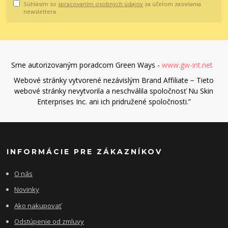
Súhlasím so
spracovaním osobných údajov
za účelom zasielania
newslettera.
Sme autorizovaným poradcom Green Ways -
www.gw-int.net
Webové stránky vytvorené nezávislým Brand Affiliate − Tieto
webové stránky nevytvorila a neschválila spoločnosť Nu Skin
Enterprises Inc. ani ich pridružené spoločnosti.”
INFORMÁCIE PRE ZÁKAZNÍKOV
O nás
Novinky
Ako nakupovať
Odstúpenie od zmluvy