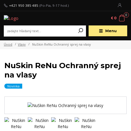
+421 950 385 485
(Po-Pia, 9-17 hod.)
0
€ 0
Menu
Úvod
Vlasy
NuSkin ReNu Ochranný sprej na vlasy
NuSkin ReNu Ochranný sprej
na vlasy
Novinka