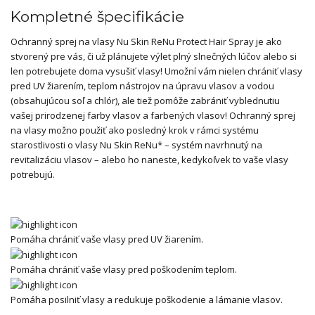
Kompletné špecifikácie
Ochranný sprej na vlasy Nu Skin ReNu Protect Hair Spray je ako
stvorený pre vás, či už plánujete výlet plný slnečných lúčov alebo si
len potrebujete doma vysušiť vlasy! Umožní vám nielen chrániť vlasy
pred UV žiarením, teplom nástrojov na úpravu vlasov a vodou
(obsahujúcou soľ a chlór), ale tiež pomôže zabrániť vyblednutiu
vašej prirodzenej farby vlasov a farbených vlasov! Ochranný sprej
na vlasy možno použiť ako posledný krok v rámci systému
starostlivosti o vlasy Nu Skin ReNu* – systém navrhnutý na
revitalizáciu vlasov – alebo ho naneste, kedykoľvek to vaše vlasy
potrebujú.
Pomáha chrániť vaše vlasy pred UV žiarením.
Pomáha chrániť vaše vlasy pred poškodením teplom.
Pomáha posilniť vlasy a redukuje poškodenie a lámanie vlasov.