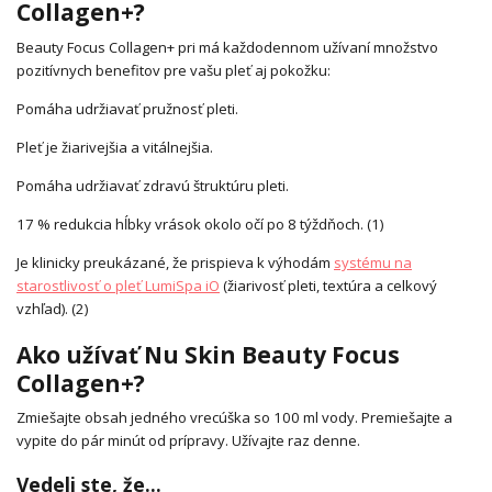
Collagen+?
Beauty Focus Collagen+ pri má každodennom užívaní množstvo
pozitívnych benefitov pre vašu pleť aj pokožku:
Pomáha udržiavať pružnosť pleti.
Pleť je žiarivejšia a vitálnejšia.
Pomáha udržiavať zdravú štruktúru pleti.
17 % redukcia hĺbky vrások okolo očí po 8 týždňoch. (1)
Je klinicky preukázané, že prispieva k výhodám
systému na
starostlivosť o pleť LumiSpa iO
(žiarivosť pleti, textúra a celkový
vzhľad). (2)
Ako užívať Nu Skin Beauty Focus
Collagen+?
Zmiešajte obsah jedného vrecúška so 100 ml vody. Premiešajte a
vypite do pár minút od prípravy. Užívajte raz denne.
Vedeli ste, že…