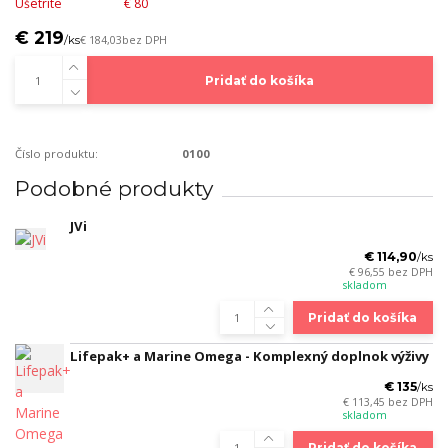
Ušetríte
€ 80
€ 219
/
ks
€ 184,03
bez DPH
Pridať do košíka
Číslo produktu:
0100
Podobné produkty
JVi
€ 114,90
/
ks
€ 96,55
bez DPH
skladom
Pridať do košíka
Lifepak+ a Marine Omega - Komplexný doplnok výživy
€ 135
/
ks
€ 113,45
bez DPH
skladom
Pridať do košíka