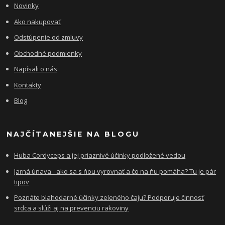
Novinky
Ako nakupovať
Odstúpenie od zmluvy
Obchodné podmienky
Napísali o nás
Kontakty
Blog
NAJČÍTANEJŠIE NA BLOGU
Huba Cordyceps a jej priaznivé účinky podložené vedou
Jarná únava - ako sa s ňou vyrovnať a čo na ňu pomáha? Tu je pár
tipov
Poznáte blahodarné účinky zeleného čaju? Podporuje činnosť
srdca a slúži aj na prevenciu rakoviny