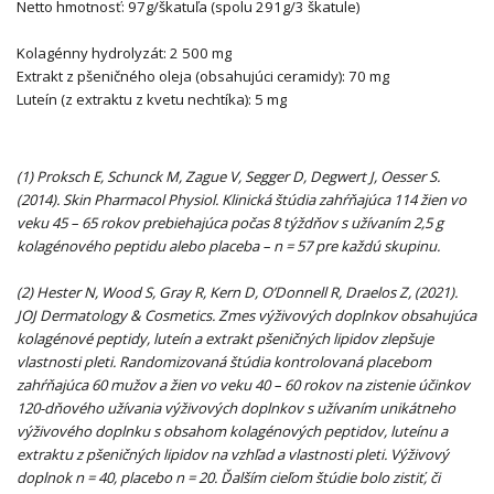
Netto hmotnosť: 97g/škatuľa (spolu 291g/3 škatule)
Kolagénny hydrolyzát: 2 500 mg
Extrakt z pšeničného oleja (obsahujúci ceramidy): 70 mg
Luteín (z extraktu z kvetu nechtíka): 5 mg
(1) Proksch E, Schunck M, Zague V, Segger D, Degwert J, Oesser S.
(2014). Skin Pharmacol Physiol. Klinická štúdia zahŕňajúca 114 žien vo
veku 45 – 65 rokov prebiehajúca počas 8 týždňov s užívaním 2,5 g
kolagénového peptidu alebo placeba – n = 57 pre každú skupinu.
(2) Hester N, Wood S, Gray R, Kern D, O
’
Donnell R, Draelos Z, (2021).
JOJ Dermatology & Cosmetics. Zmes výživových doplnkov obsahujúca
kolagénové peptidy, luteín a extrakt pšeničných lipidov zlepšuje
vlastnosti pleti. Randomizovaná štúdia kontrolovaná placebom
zahŕňajúca 60 mužov a žien vo veku 40 – 60 rokov na zistenie účinkov
120-dňového užívania výživových doplnkov s užívaním unikátneho
výživového doplnku s obsahom kolagénových peptidov, luteínu a
extraktu z pšeničných lipidov na vzhľad a vlastnosti pleti. Výživový
doplnok n = 40, placebo n = 20. Ďalším cieľom štúdie bolo zistiť, či