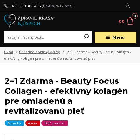
+421 950 385 485
(Po-Pia, 9-17 hod.)
0
€ 0
Menu
Úvod
Prírodné doplnky výživy
2+1 Zdarma - Beauty Focus Collagen -
efektívny kolagén pre omladenú a revitalizovanú pleť
2+1 Zdarma - Beauty Focus
Collagen - efektívny kolagén
pre omladenú a
revitalizovanú pleť
Novinka
Akcia
TOP produkt