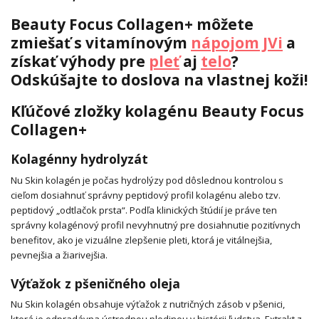
Beauty Focus Collagen+ môžete
zmiešať s vitamínovým
nápojom JVi
a
získať výhody pre
pleť
aj
telo
?
Odskúšajte to doslova na vlastnej koži!
Kľúčové zložky kolagénu Beauty Focus
Collagen+
Kolagénny hydrolyzát
Nu Skin kolagén je počas hydrolýzy pod dôslednou kontrolou s
cieľom dosiahnuť správny peptidový profil kolagénu alebo tzv.
peptidový „odtlačok prsta“. Podľa klinických štúdií je práve ten
správny kolagénový profil nevyhnutný pre dosiahnutie pozitívnych
benefitov, ako je vizuálne zlepšenie pleti, ktorá je vitálnejšia,
pevnejšia a žiarivejšia.
Výťažok z pšeničného oleja
Nu Skin kolagén obsahuje výťažok z nutričných zásob v pšenici,