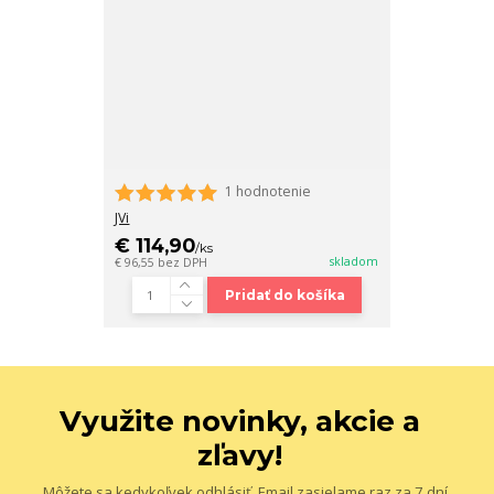
1 hodnotenie
JVi
€ 114,90
/
ks
skladom
€ 96,55
bez DPH
Pridať do košíka
Využite novinky, akcie a
zľavy!
Môžete sa kedykoľvek odhlásiť. Email zasielame raz za 7 dní.