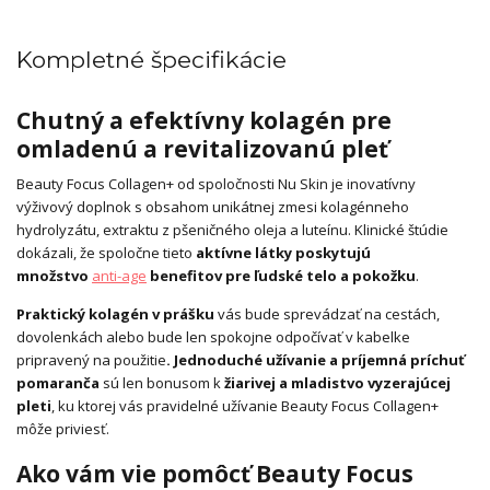
Kompletné špecifikácie
Chutný a efektívny kolagén pre
omladenú a revitalizovanú pleť
Beauty Focus Collagen+ od spoločnosti Nu Skin je inovatívny
výživový doplnok s obsahom unikátnej zmesi kolagénneho
hydrolyzátu, extraktu z pšeničného oleja a luteínu. Klinické štúdie
dokázali, že spoločne tieto
aktívne látky poskytujú
množstvo
anti-age
benefitov pre ľudské telo a pokožku
.
Praktický kolagén v prášku
vás bude sprevádzať na cestách,
dovolenkách alebo bude len spokojne odpočívať v kabelke
pripravený na použitie
. Jednoduché užívanie a príjemná príchuť
pomaranča
sú len bonusom k
žiarivej a mladistvo vyzerajúcej
pleti
, ku ktorej vás pravidelné užívanie Beauty Focus Collagen+
môže priviesť.
Ako vám vie pomôcť Beauty Focus