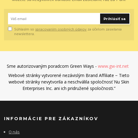
Prihlásiť sa
Súhlasím so
spracovaním osobných údajov
za účelom zasielania
newslettera.
Sme autorizovaným poradcom Green Ways -
www.gw-int.net
Webové stránky vytvorené nezávislým Brand Affiliate − Tieto
webové stránky nevytvorila a neschválila spoločnosť Nu Skin
Enterprises Inc. ani ich pridružené spoločnosti.”
INFORMÁCIE PRE ZÁKAZNÍKOV
O nás