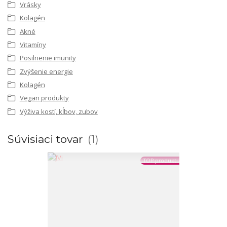
Vrásky
Kolagén
Akné
Vitamíny
Posilnenie imunity
Zvýšenie energie
Kolagén
Vegan produkty
Výživa kostí, kĺbov, zubov
Súvisiaci tovar
1
TOP produkt