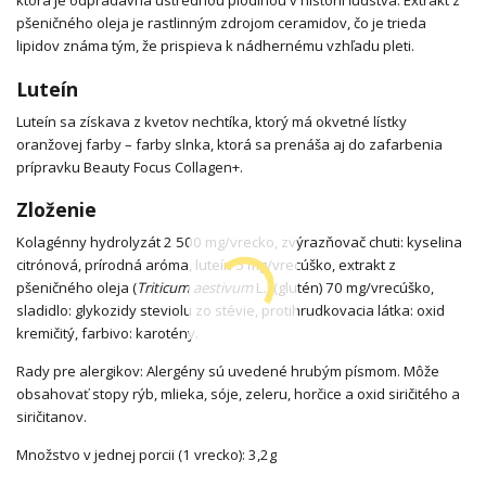
ktorá je odpradávna ústrednou plodinou v histórii ľudstva. Extrakt z
pšeničného oleja je rastlinným zdrojom ceramidov, čo je trieda
lipidov známa tým, že prispieva k nádhernému vzhľadu pleti.
Luteín
Luteín sa získava z kvetov nechtíka, ktorý má okvetné lístky
oranžovej farby – farby slnka, ktorá sa prenáša aj do zafarbenia
prípravku Beauty Focus Collagen+.
Zloženie
Kolagénny hydrolyzát 2 500 mg/vrecko, zvýrazňovač chuti: kyselina
citrónová, prírodná aróma, luteín 5 mg/vrecúško, extrakt z
pšeničného oleja (
Triticum aestivum
L
.)
(glutén) 70 mg/vrecúško,
sladidlo: glykozidy steviolu zo stévie, protihrudkovacia látka: oxid
kremičitý, farbivo: karotény.
Rady pre alergikov: Alergény sú uvedené hrubým písmom. Môže
obsahovať stopy rýb, mlieka, sóje, zeleru, horčice a oxid siričitého a
siričitanov.
Množstvo v jednej porcii (1 vrecko): 3,2g