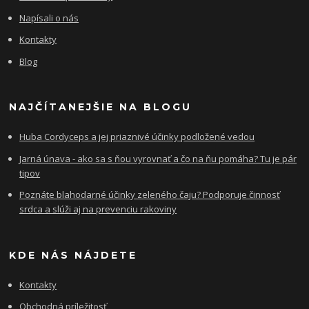
Napísali o nás
Kontakty
Blog
NAJČÍTANEJŠIE NA BLOGU
Huba Cordyceps a jej priaznivé účinky podložené vedou
Jarná únava - ako sa s ňou vyrovnať a čo na ňu pomáha? Tu je pár
tipov
Poznáte blahodarné účinky zeleného čaju? Podporuje činnosť
srdca a slúži aj na prevenciu rakoviny
KDE NÁS NÁJDETE
Kontakty
Obchodná príležitosť