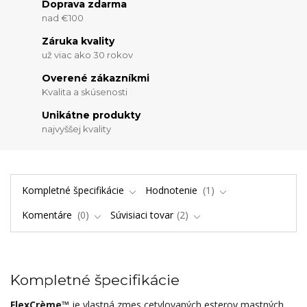
Doprava zdarma
nad €100
Záruka kvality
už viac ako 30 rokov
Overené zákazníkmi
Kvalita a skúsenosti
Unikátne produkty
najvyššej kvality
Kompletné špecifikácie
Hodnotenie
1
Komentáre
0
Súvisiaci tovar
2
Kompletné špecifikácie
FlexCrème™
je vlastná zmes cetylovaných esterov mastných