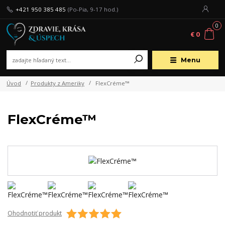
+421 950 385 485
(Po-Pia, 9-17 hod.)
0
€ 0
Menu
Úvod
Produkty z Ameriky
FlexCréme™
FlexCréme™
Ohodnotiť produkt