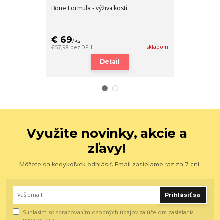
Bone Formula - výživa kostí
Marine Omega
kyseliny
€ 69
€ 64,90
/
ks
/
k
skladom
€ 57,98
bez DPH
€ 54,54
bez DP
Detail
Využite novinky, akcie a
zľavy!
Môžete sa kedykoľvek odhlásiť. Email zasielame raz za 7 dní.
Prihlásiť sa
Súhlasím so
spracovaním osobných údajov
za účelom zasielania
newslettera.