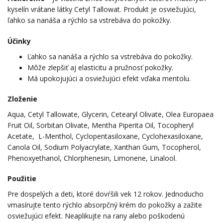
kyselín vrátane látky Cetyl Tallowat. Produkt je osviežujúci,
ľahko sa nanáša a rýchlo sa vstrebáva do pokožky.
Účinky
Ľahko sa nanáša a rýchlo sa vstrebáva do pokožky.
Môže zlepšiť aj elasticitu a pružnosť pokožky.
Má upokojujúci a osviežujúci efekt vďaka mentolu.
Zloženie
Aqua, Cetyl Tallowate, Glycerin, Cetearyl Olivate, Olea Europaea
Fruit Oil, Sorbitan Olivate, Mentha Piperita Oil, Tocopheryl
Acetate, L-Menthol, Cyclopentasiloxane, Cyclohexasiloxane,
Canola Oil, Sodium Polyacrylate, Xanthan Gum, Tocopherol,
Phenoxyethanol, Chlorphenesin, Limonene, Linalool.
Použitie
Pre dospelých a deti, ktoré dovŕšili vek 12 rokov. Jednoducho
vmasírujte tento rýchlo absorpčný krém do pokožky a zažite
osviežujúci efekt. Neaplikujte na rany alebo poškodenú