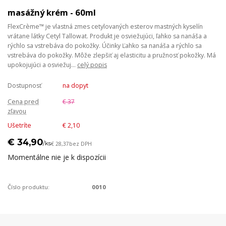
masážný krém - 60ml
FlexCrème™ je vlastná zmes cetylovaných esterov mastných kyselín
vrátane látky Cetyl Tallowat. Produkt je osviežujúci, ľahko sa nanáša a
rýchlo sa vstrebáva do pokožky. Účinky Ľahko sa nanáša a rýchlo sa
vstrebáva do pokožky. Môže zlepšiť aj elasticitu a pružnosť pokožky. Má
upokojujúci a osviežuj...
celý popis
Dostupnosť
na dopyt
Cena pred
€ 37
zľavou
Ušetríte
€ 2,10
€ 34,90
/
ks
€ 28,37
bez DPH
Momentálne nie je k dispozícii
Číslo produktu:
0010