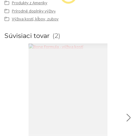
Produkty z Ameriky
Prírodné doplnky výživy
Výživa kostí, kĺbov, zubov
Súvisiaci tovar
2