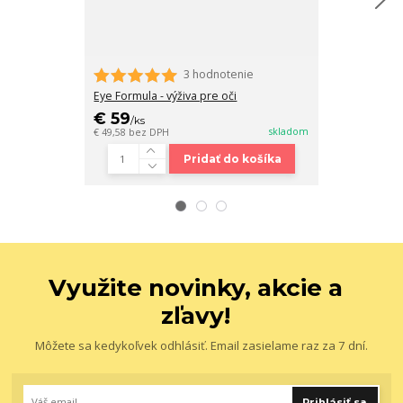
3 hodnotenie
Eye Formula - výživa pre oči
JVi
€ 59
€ 114,90
/
ks
/
k
skladom
€ 49,58
bez DPH
€ 96,55
bez DP
Pridať do košíka
Využite novinky, akcie a
zľavy!
Môžete sa kedykoľvek odhlásiť. Email zasielame raz za 7 dní.
Prihlásiť sa