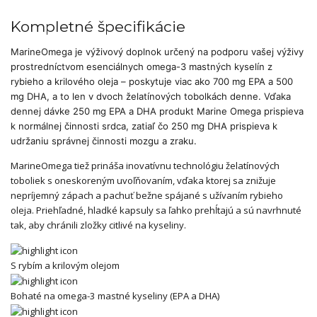
Kompletné špecifikácie
MarineOmega je výživový doplnok určený na podporu vašej výživy
prostredníctvom esenciálnych omega-3 mastných kyselín z
rybieho a krilového oleja – poskytuje viac ako 700 mg EPA a 500
mg DHA, a to len v dvoch želatínových tobolkách denne. Vďaka
dennej dávke 250 mg EPA a DHA produkt Marine Omega prispieva
k normálnej činnosti srdca, zatiaľ čo 250 mg DHA prispieva k
udržaniu správnej činnosti mozgu a zraku.
MarineOmega tiež prináša inovatívnu technológiu želatínových
toboliek s oneskoreným uvoľňovaním, vďaka ktorej sa znižuje
nepríjemný zápach a pachuť bežne spájané s užívaním rybieho
oleja. Priehľadné, hladké kapsuly sa ľahko prehĺtajú a sú navrhnuté
tak, aby chránili zložky citlivé na kyseliny.
S rybím a krilovým olejom
Bohaté na omega-3 mastné kyseliny (EPA a DHA)