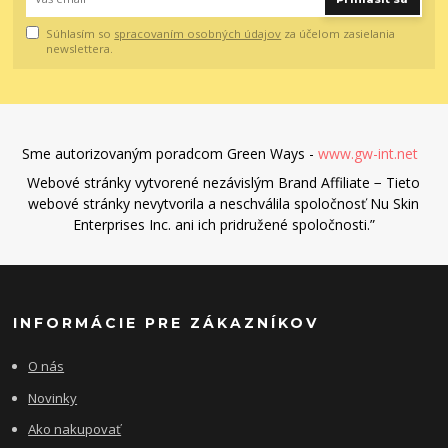
Súhlasím so
spracovaním osobných údajov
za účelom zasielania
newslettera.
Sme autorizovaným poradcom Green Ways -
www.gw-int.net
Webové stránky vytvorené nezávislým Brand Affiliate − Tieto
webové stránky nevytvorila a neschválila spoločnosť Nu Skin
Enterprises Inc. ani ich pridružené spoločnosti.”
INFORMÁCIE PRE ZÁKAZNÍKOV
O nás
Novinky
Ako nakupovať