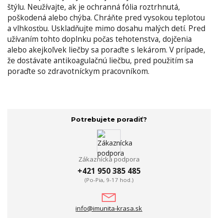
štýlu. Neužívajte, ak je ochranná fólia roztrhnutá,
poškodená alebo chýba. Chráňte pred vysokou teplotou
a vlhkosťou. Uskladňujte mimo dosahu malých detí. Pred
užívaním tohto doplnku počas tehotenstva, dojčenia
alebo akejkoľvek liečby sa poraďte s lekárom. V prípade,
že dostávate antikoagulačnú liečbu, pred použitím sa
poraďte so zdravotníckym pracovníkom.
Potrebujete poradiť?
Zákaznícka podpora
+421 950 385 485
(Po-Pia, 9-17 hod.)
info@imunita-krasa.sk