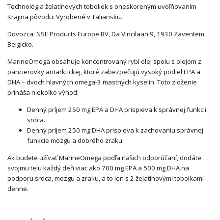
Technológia želatínových toboliek s oneskoreným uvoľňovaním
Krajina pôvodu: Vyrobené v Taliansku.
Dovozca: NSE Products Europe BV, Da Vincilaan 9, 1930 Zaventem,
Belgicko.
MarineOmega obsahuje koncentrovaný rybí olej spolu s olejom z
pancierovky antarktickej, ktoré zabezpečujú vysoký podiel EPA a
DHA – dvoch hlavných omega-3 mastných kyselín. Toto zloženie
prináša niekoľko výhod:
Denný príjem 250 mg EPA a DHA prispieva k správnej funkcii
srdca.
Denný príjem 250 mg DHA prispieva k zachovaniu správnej
funkcie mozgu a dobrého zraku.
Ak budete užívať MarineOmega podľa našich odporúčaní, dodáte
svojmu telu každý deň viac ako 700 mg EPA a 500 mg DHA na
podporu srdca, mozgu a zraku, a to len s 2 želatínovými tobolkami
denne.