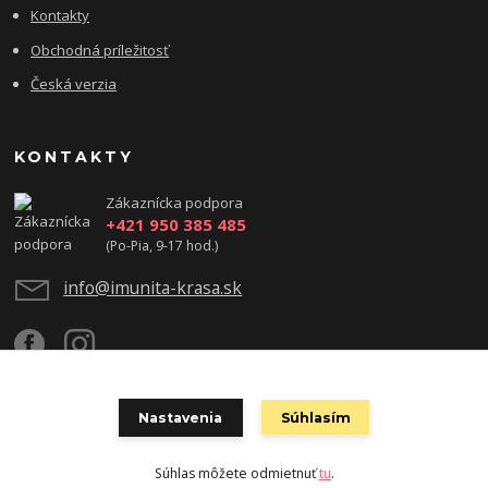
Kontakty
Obchodná príležitosť
Česká verzia
KONTAKTY
Zákaznícka podpora
+421 950 385 485
(Po-Pia, 9-17 hod.)
info@imunita-krasa.sk
Nastavenia
Súhlasím
Copyright ©2023 Zdravie, krása & úspech - www.imunita-krasa.sk
Súhlas môžete odmietnuť
tu
.
Vytvorené na
Eshop-rychlo.sk