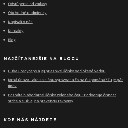
Odstúpenie od zmluvy
Obchodné podmienky
Napísali o nás
Kontakty
Blog
NAJČÍTANEJŠIE NA BLOGU
Huba Cordyceps a jej priaznivé účinky podložené vedou
Jarná únava - ako sa s ňou vyrovnať a čo na ňu pomáha? Tu je pár
tipov
Poznáte blahodarné účinky zeleného čaju? Podporuje činnosť
srdca a slúži aj na prevenciu rakoviny
KDE NÁS NÁJDETE