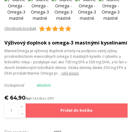
Ohodnotiť produkt
Výživový doplnok s omega-3 mastnými kyselinami
MarineOmega je výživový doplnok určený na podporu vašej výživy
prostredníctvom esenciálnych omega-3 mastných kyselín z rybieho a
krilového oleja – poskytuje viac ako 700 mg EPA a 500 mg DHA, a to len v
dvoch želatínových tobolkách denne. Vďaka dennej dávke 250 mg EPA a
DHA produkt Marine Omega pr...
celý popis
Dostupnosť
skladom
€ 64,90
/
ks
€ 54,54
bez DPH
Pridať do košíka
Číslo produktu:
0035