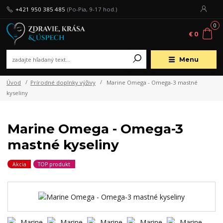
+421 950 385 485
(Po-Pia, 9-17 hod.)
0
€ 0
Menu
Úvod
Prírodné doplnky výživy
Marine Omega - Omega-3 mastné
kyseliny
Marine Omega - Omega-3
mastné kyseliny
Akcia
TOP produkt