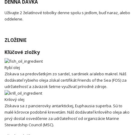
DENNÁ DÁVKA
Užívajte 2 želatínové tobolky denne spolu s jedlom, buď naraz, alebo
oddelene.
ZLOŽENIE
Kľúčové zložky
Rybí olej
Získava sa predovšetkým zo sardel, sardiniek a/alebo makrel. Náš
dodávateľ rybieho oleja získal certifikát Friends of the Sea (FOS) za
udržateľnosť a záväzok šetrne využívať prírodné zdroje.
Krilový olej
Získava sa z pancierovky antarktickej, Euphausia superba. Sú to
malé kôrovce podobné krevetám. Náš dodávateľ krilového oleja ako
prvý dostal osvedčenie za udržateľnosť od organizácie Marine
Stewardship Council (MSC).