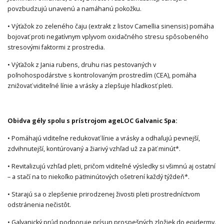
povzbudzujú unavenú a namáhanú pokožku.
• Výťažok zo zeleného čaju (extrakt z listov Camellia sinensis) pomáha
bojovať proti negatívnym vplyvom oxidačného stresu spôsobeného
stresovými faktormi z prostredia.
• Výťažok z Jania rubens, druhu rias pestovaných v
poľnohospodárstve s kontrolovaným prostredím (CEA), pomáha
znižovať viditeľné línie a vrásky a zlepšuje hladkosť pleti.
Obidva gély spolu s prístrojom ageLOC Galvanic Spa:
• Pomáhajú viditeľne redukovať línie a vrásky a odhaľujú pevnejší,
zdvihnutejší, kontúrovaný a žiarivý vzhľad už za päť minút*.
• Revitalizujú vzhľad pleti, pričom viditeľné výsledky si všimnú aj ostatní
– a stačí na to niekoľko päťminútových ošetrení každý týždeň*.
• Starajú sa o zlepšenie prirodzenej živosti pleti prostredníctvom
odstránenia nečistôt.
• Galvanický prúd podporuje prísun prospešných zložiek do epidermy.