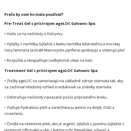
Prečo by som ho mala používať?
Pre-Treat Gel s prístrojom ageLOC Galvanic Spa:
• Viaže sa na nečistoty a čistí póry.
• Výťažky z nechtíka (výťažok z kvetu nechtíka lekárskeho) a morskej
riasy laminaria (extrakt Macrocystis pyrifera) upokojujú a ošetrujú pleť.
• Rozpúšťa a skvapalňuje nadbytočné oleje na tvári.
Treatment Gel s prístrojom ageLOC Galvanic Spa:
• Zložky ageLOC sa zameriavajú na základné zdroje starnutia tak, aby
sa zachoval mladistvý vzhľad a redukovali sa známky starnutia.
• Odstraňuje nečistoty naviazané počas prípravného kroku.
• Zvyšuje hydratáciu pleti a zanecháva ju jemnú na dotyk, čistú a
osvieženú.
• Činidlá na ošetrenie pleti, ako je arginín, výťažok z jazmínu (výťažok z
Jasminum officinale) a olej z kvetov ruže damašskej, oživujú a