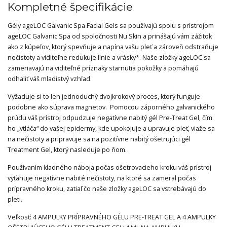
Kompletné špecifikácie
Gély ageLOC Galvanic Spa Facial Gels sa používajú spolu s prístrojom
ageLOC Galvanic Spa od spoločnosti Nu Skin a prinášajú vám zážitok
ako z kúpeľov, ktorý spevňuje a napína vašu pleť a zároveň odstraňuje
nečistoty a viditeľne redukuje línie a vrásky*. Naše zložky ageLOC sa
zameriavajú na viditeľné príznaky starnutia pokožky a pomáhajú
odhaliť váš mladistvý vzhľad.
Vyžaduje si to len jednoduchý dvojkrokový proces, ktorý funguje
podobne ako súprava magnetov. Pomocou záporného galvanického
prúdu váš prístroj odpudzuje negatívne nabitý gél Pre-Treat Gel, čím
ho „vtláča“ do vašej epidermy, kde upokojuje a upravuje pleť, viaže sa
na nečistoty a pripravuje sa na pozitívne nabitý ošetrujúci gél
Treatment Gel, ktorý nasleduje po ňom.
Používaním kladného náboja počas ošetrovacieho kroku váš prístroj
vyťahuje negatívne nabité nečistoty, na ktoré sa zameral počas
prípravného kroku, zatiaľ čo naše zložky ageLOC sa vstrebávajú do
pleti.
Veľkosť: 4 AMPULKY PRÍPRAVNÉHO GÉLU PRE-TREAT GEL A 4 AMPULKY