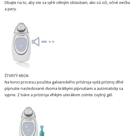
Dbajte na to, aby ste sa vyhli citlivým oblastiam, ako sú oči, očné viečka
a pery.
ŠTVRTÝ KROK
Na konci procesu použitia galvanického prístroja vydá prístroj dlhé
pípnutie nasledované dvoma krátkymi pípnutiami a automaticky sa
vypne. Z tváre a prístroja vlhkým uterákom zotrite zvyšný gél.