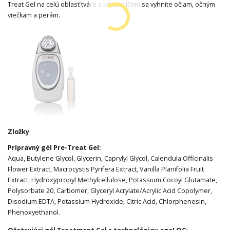
Treat Gel na celú oblasť tváre a krku, pričom sa vyhnite očiam, očným
viečkam a perám.
Zložky
Prípravný gél Pre-Treat Gel:
Aqua, Butylene Glycol, Glycerin, Caprylyl Glycol, Calendula Officinalis
Flower Extract, Macrocystis Pyrifera Extract, Vanilla Planifolia Fruit
Extract, Hydroxypropyl Methylcellulose, Potassium Cocoyl Glutamate,
Polysorbate 20, Carbomer, Glyceryl Acrylate/Acrylic Acid Copolymer,
Disodium EDTA, Potassium Hydroxide, Citric Acid, Chlorphenesin,
Phenoxyethanol.