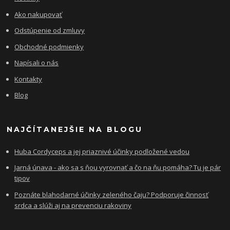
Ako nakupovať
Odstúpenie od zmluvy
Obchodné podmienky
Napísali o nás
Kontakty
Blog
NAJČÍTANEJŠIE NA BLOGU
Huba Cordyceps a jej priaznivé účinky podložené vedou
Jarná únava - ako sa s ňou vyrovnať a čo na ňu pomáha? Tu je pár
tipov
Poznáte blahodarné účinky zeleného čaju? Podporuje činnosť
srdca a slúži aj na prevenciu rakoviny