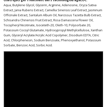
Ošetrujúci gél Treatment Gel s technológiou ageLOC:
Aqua, Butylene Glycol, Glycerin, Arginine, Adenosine, Oryza Sativa
Extract, Jania Rubens Extract, Camellia Sinensis Leaf Extract, Jasminum
Officinale Extract, Santalum Album Oil, Narcissus Tazetta Bulb Extract,
Schisandra Chinensis Fruit Extract, Rosa Damascena Flower Oil,
Tocopheryl Nicotinate, Isoceteth-20, Oleth-10, Polysorbate 20,
Potassium Cocoyl Glutamate, Hydroxypropyl Methylcellulose, Xanthan
Gum, Glyceryl Acrylate/Acrylic Acid Copolymer, Disodium EDTA, Citric
Acid, Chlorphenesin, Sodium Benzoate, Phenoxyethanol, Potassium
Sorbate, Benzoic Acid, Sorbic Acid.