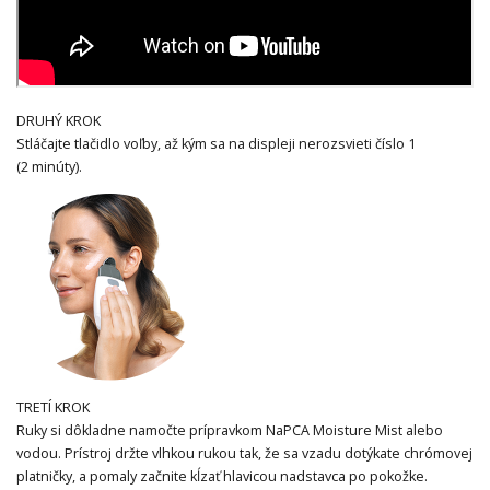
DRUHÝ KROK
Stláčajte tlačidlo voľby, až kým sa na displeji nerozsvieti číslo 1
(2 minúty).
TRETÍ KROK
Ruky si dôkladne namočte prípravkom NaPCA Moisture Mist alebo
vodou. Prístroj držte vlhkou rukou tak, že sa vzadu dotýkate chrómovej
platničky, a pomaly začnite kĺzať hlavicou nadstavca po pokožke.