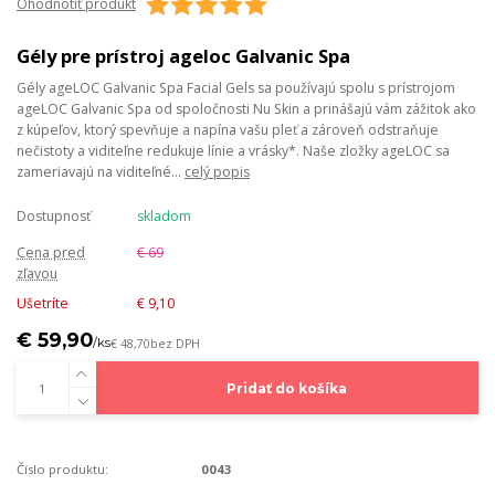
Ohodnotiť produkt
Gély pre prístroj ageloc Galvanic Spa
Gély ageLOC Galvanic Spa Facial Gels sa používajú spolu s prístrojom
ageLOC Galvanic Spa od spoločnosti Nu Skin a prinášajú vám zážitok ako
z kúpeľov, ktorý spevňuje a napína vašu pleť a zároveň odstraňuje
nečistoty a viditeľne redukuje línie a vrásky*. Naše zložky ageLOC sa
zameriavajú na viditeľné...
celý popis
Dostupnosť
skladom
Cena pred
€ 69
zľavou
Ušetríte
€ 9,10
€ 59,90
/
ks
€ 48,70
bez DPH
Pridať do košíka
Číslo produktu:
0043