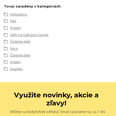
Tovar zaradený v kategóriách
Antiageing
Pleť
Vrásky
Gély na Galvanic na tvár
Čistenie pleti
Séra
Čistenie pleti
Vrásky
Doplnky
Využite novinky, akcie a
zľavy!
Môžete sa kedykoľvek odhlásiť. Email zasielame raz za 7 dní.