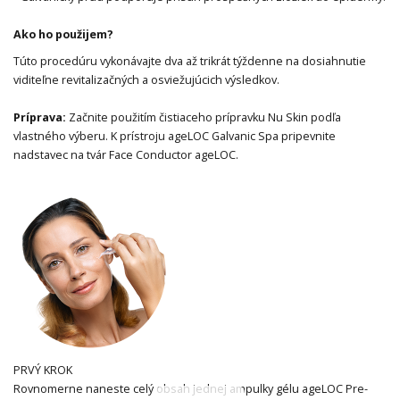
Ako ho použijem?
Túto procedúru vykonávajte dva až trikrát týždenne na dosiahnutie
viditeľne revitalizačných a osviežujúcich výsledkov.
Príprava:
Začnite použitím čistiaceho prípravku Nu Skin podľa
vlastného výberu. K prístroju ageLOC Galvanic Spa pripevnite
nadstavec na tvár Face Conductor ageLOC.
PRVÝ KROK
Rovnomerne naneste celý obsah jednej ampulky gélu ageLOC Pre-