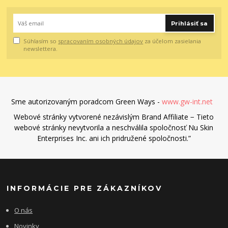
Prihlásiť sa
Súhlasím so
spracovaním osobných údajov
za účelom zasielania
newslettera.
Sme autorizovaným poradcom Green Ways -
www.gw-int.net
Webové stránky vytvorené nezávislým Brand Affiliate − Tieto
webové stránky nevytvorila a neschválila spoločnosť Nu Skin
Enterprises Inc. ani ich pridružené spoločnosti.”
INFORMÁCIE PRE ZÁKAZNÍKOV
O nás
Novinky