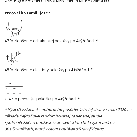
OŠETRUJÚCEHO GÉLU TREATMENT GEL; 4 ML NA AMPULKU
Prečo si ho zamilujete?
47 % zlepšenie ochabnutej pokožky po 4 týždňoch*
48 % zlepšenie elasticity pokožky po 4 týždňoch*
O 47 % pevnejšia pokožka po 4 týždňoch*
* Výsledky získané z odborného posúdenia tretej strany z roku 2020 na
základe 4-týždňovej randomizovanej zaslepenej štúdie
spotrebiteľského používania „in vivo“, ktorá bola vykonaná na
30 účastníčkach, ktoré systém používali trikrát týždenne.