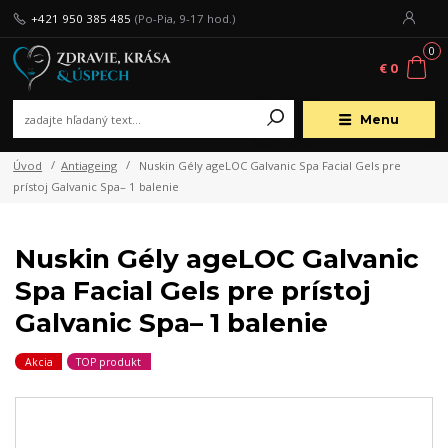
+421 950 385 485
(Po-Pia, 9-17 hod.)
0
€ 0
Menu
Úvod
Antiageing
Nuskin Gély ageLOC Galvanic Spa Facial Gels pre
prístoj Galvanic Spa– 1 balenie
Nuskin Gély ageLOC Galvanic
Spa Facial Gels pre prístoj
Galvanic Spa– 1 balenie
Akcia
TOP produkt