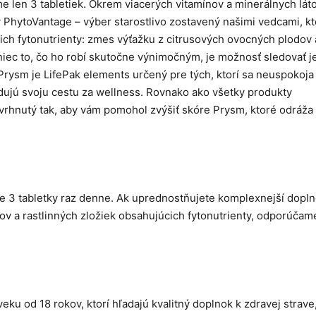
e len 3 tabletiek. Okrem viacerých vitamínov a minerálnych lát
 PhytoVantage – výber starostlivo zostavený našimi vedcami, kt
ich fytonutrienty: zmes výťažku z citrusových ovocných plodov 
koniec to, čo ho robí skutočne výnimočným, je možnosť sledovať j
 Prysm je LifePak elements určený pre tých, ktorí sa neuspokoja 
edujú svoju cestu za wellness. Rovnako ako všetky produkty
navrhnutý tak, aby vám pomohol zvýšiť skóre Prysm, ktoré odráža
ke 3 tabletky raz denne. Ak uprednostňujete komplexnejší dopln
álov a rastlinných zložiek obsahujúcich fytonutrienty, odporúča
ku od 18 rokov, ktorí hľadajú kvalitný doplnok k zdravej strave