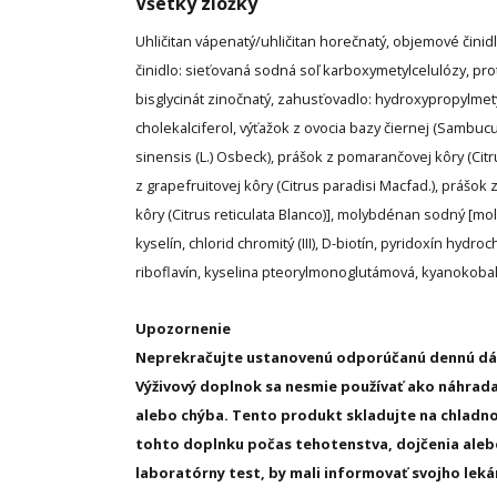
Všetky zložky
Uhličitan vápenatý/uhličitan horečnatý, objemové činidl
činidlo: sieťovaná sodná soľ karboxymetylcelulózy, prot
bisglycinát zinočnatý, zahusťovadlo: hydroxypropylmety
cholekalciferol, výťažok z ovocia bazy čiernej (Sambucu
sinensis (L.) Osbeck), prášok z pomarančovej kôry (Citrus
z grapefruitovej kôry (Citrus paradisi Macfad.), prášok 
kôry (Citrus reticulata Blanco)], molybdénan sodný [mol
kyselín, chlorid chromitý (III), D-biotín, pyridoxín hydroch
riboflavín, kyselina pteorylmonoglutámová, kyanokoba
Upozornenie
Neprekračujte ustanovenú odporúčanú dennú dávku.
Výživový doplnok sa nesmie používať ako náhrada
alebo chýba. Tento produkt skladujte na chladn
tohto doplnku počas tehotenstva, dojčenia alebo
laboratórny test, by mali informovať svojho lekár