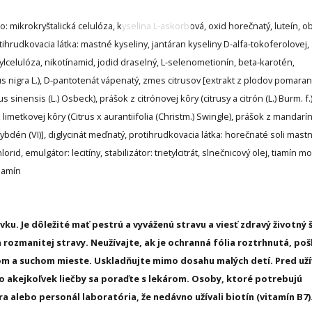
o: mikrokryštalická celulóza, kyselina L-askorbová, oxid horečnatý, luteín, 
ihrudkovacia látka: mastné kyseliny, jantáran kyseliny D-alfa-tokoferolovej,
lcelulóza, nikotínamid, jodid draselný, L-selenometionín, beta-karotén,
s nigra L.), D-pantotenát vápenatý, zmes citrusov [extrakt z plodov pomaran
 sinensis (L.) Osbeck), prášok z citrónovej kôry (citrusy a citrón (L.) Burm. f.
z limetkovej kôry (Citrus x aurantiifolia (Christm.) Swingle), prášok z mandarí
ybdén (VI)], diglycinát meďnatý, protihrudkovacia látka: horečnaté soli mast
lorid, emulgátor: lecitíny, stabilizátor: trietylcitrát, slnečnicový olej, tiamín m
lamín
 Je dôležité mať pestrú a vyváženú stravu a viesť zdravý životný š
 rozmanitej stravy. Neužívajte, ak je ochranná fólia roztrhnutá, p
om a suchom mieste. Uskladňujte mimo dosahu malých detí. Pred už
 akejkoľvek liečby sa poraďte s lekárom. Osoby, ktoré potrebujú
a alebo personál laboratória, že nedávno užívali biotín (vitamín B7)