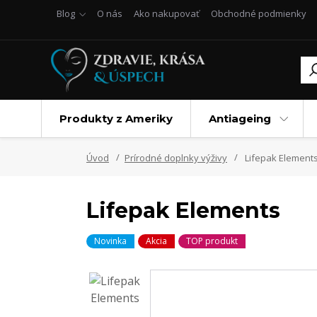
Blog
O nás
Ako nakupovať
Obchodné podmienky
Produkty z Ameriky
Antiageing
Úvod
Prírodné doplnky výživy
Lifepak Element
Lifepak Elements
Novinka
Akcia
TOP produkt