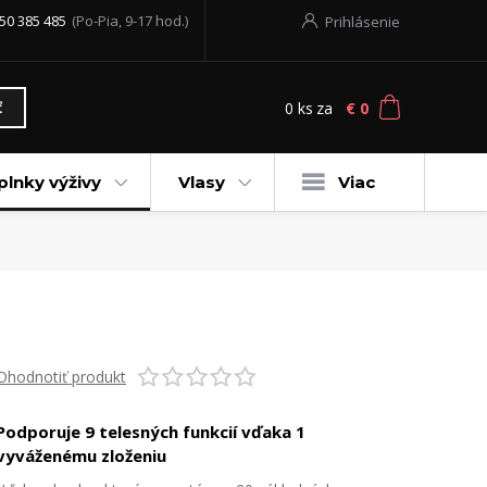
50 385 485
(Po-Pia, 9-17 hod.)
Prihlásenie
0
ks
za
€ 0
ť
plnky výživy
Vlasy
Viac
Ohodnotiť produkt
Podporuje 9 telesných funkcií vďaka 1
vyváženému zloženiu