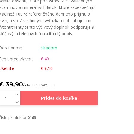
Vďaka obsahu, ktoré pozostáva z 20 základných
vitamínov a minerálnych látok, ktoré zabezpečujú
viac než 100 % referenčného denného príjmu 9
živín, a so 7 rastlinnými výťažkami obsahujúcimi
fytonutrienty tento výživový doplnok podporuje 9
kľúčových telesných funkcií.
celý popis
Dostupnosť
skladom
Cena pred zľavou
€ 49
Ušetríte
€ 9,10
€ 39,90
/
ks
€ 33,53
bez DPH
Pridať do košíka
Číslo produktu:
0163