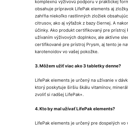
komplexnú výživovú podporu v praktickej form
obsahuje prípravok LifePak elements aj zložky
zahŕňa niekoľko rastlinných zložiek obsahujúc
citrusov, ako aj výťažok z bazy čiernej. A na
účinky. Ako produkt certifikovaný pre prístroj
užívaním výživových doplnkov, ale aktívne sl
certifikované pre prístroj Prysm, aj tento je 
karotenoidov vo vašej pokožke.
3.
Môžem užiť viac ako 3 tabletky denne?
LifePak elements je určený na užívanie v dáv
ktorý poskytuje širšiu škálu vitamínov, miner
zvoliť si radšej LifePak+.
4.
Kto by mal užívať LifePak elements?
LifePak elements je určený pre dospelých vo ve