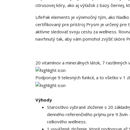
citrusovej kôry, ako aj výťažok z bazy čiernej, k
LifePak elements je výnimočný tým, ako hladko 
certifikovaný pre prístroj Prysm je určený pre t
aktívne sledovať svoju cestu za wellness. Rovna
navrhnutý tak, aby vám pomohol zvýšiť skóre P
20 vitamínov a minerálnych látok, 7 rastlinných 
Podporuje 9 telesných funkcií, a to všetko v 1 z
Výhody
Starostlivo vybrané zloženie s 20 základn
denného referenčného príjmu pre 9 živín –
celkového wellness.
1 vyvážené zloženie, ktoré podporuje až 9