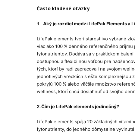
Často kladené otázky
1.
Aký je rozdiel medzi LifePak Elements a 
LifePak elements tvorí starostlivo vybrané zl
viac ako 100 % denného referenčného príjmu p
fytonutrientov. Dodáva sa v praktickom balen
dostupnou a flexibilnou voľbou pre nadšencov
tých, ktorí by radi zapracovali na svojom welln
jednotlivých vreckách s ešte komplexnejšou zm
pokryjú 100 % alebo väčšie množstvo referen
wellness, ktorí chcú dosiahnuť od svojho den
2.
Čím je LifePak elements jedinečný?
LifePak elements spája 20 základných vitamíno
fytonutrienty, do jedného dômyselne vyvinut