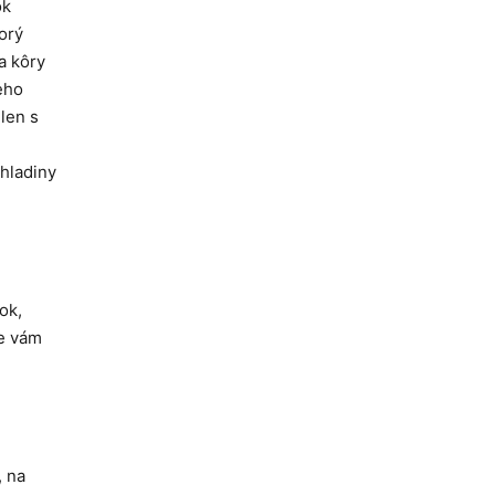
ok
orý
a kôry
eho
len s
 hladiny
ok,
me vám
, na