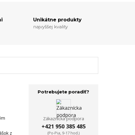
i
Unikátne produkty
najvyššej kvality
Potrebujete poradiť?
ným
Zákaznícka podpora
+421 950 385 485
ášok z
(Po-Pia, 9-17 hod.)