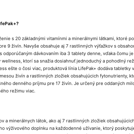
LifePak+?
oženie s 20 základnými vitamínmi a minerálnymi látkami, ktoré p
re 9 živín. Navyše obsahuje aj 7 rastlinných výťažkov s obsah
í s odporúčaným dávkovaním iba 3 tablety denne, vďaka čomu je
 wellness, ktorí sa snažia dosiahnuť jednoduchý a pohodlný rež
ess ešte o čosi viac, produktová línia LifePak+ dodáva tabletky 
esou živín a rastlinných zložiek obsahujúcich fytonutrienty, kt
čného denného príjmu pre 17 živín. Je určený pre oddaných mil
ného režimu viac.
v a minerálnych látok, ako aj 7 rastlinných zložiek obsahujúcic
ého výživového doplnku na každodenné užívanie, ktorý poskytuj