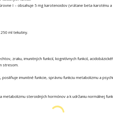
 úrovne I – obsahuje 5 mg karotenoidov (vrátane beta-karoténu a
 250 ml tekutiny.
chtov, zraku, imunitných funkcií, kognitívnych funkcií, acidobázické
m stresom.
, posilňuje imunitné funkcie, správnu funkciu metabolizmu a psych
ze a metabolizmu steroidných hormónov a k udržaniu normálnej funk