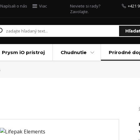
Napísali o nás
Viac
Neviete si rady?
+421 9
Zavolajte.
Hľada
Prysm iO prístroj
Chudnutie
Prírodné do
s