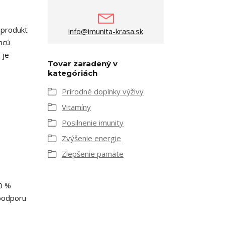
 produkt
info@imunita-krasa.sk
hcú
 je
Tovar zaradený v
kategóriách
Prírodné doplnky výživy
Vitamíny
Posilnenie imunity
Zvýšenie energie
Zlepšenie pamäte
00 %
 podporu