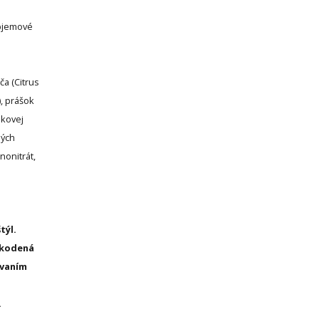
objemové
ča (Citrus
), prášok
nkovej
ných
ononitrát,
týl.
oškodená
ívaním
.