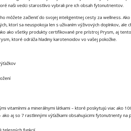
toré naši vedci starostlivo vybrali pre ich obsah fytonutrientov.
ho môžete začleniť do svojej inteligentnej cesty za wellness. Ako
ých, ktorí sa neuspokoja len s užívaním výživových doplnkov, ale c
ko ako všetky produkty certifikované pre prístroj Prysm, aj tento
rysm, ktoré odráža hladiny karotenoidov vo vašej pokožke.
výťažkov
ložení
ými vitamínmi a minerálnymi látkami – ktoré poskytujú viac ako 1
 ako aj so 7 rastlinnými výťažkami obsahujúcimi fytonutrienty na
 telesných funkcií.