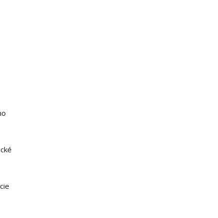
ho
ické
cie