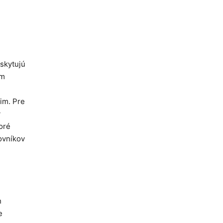
oskytujú
om
im. Pre
v
oré
ovníkov
h
e