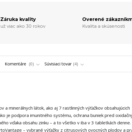
Záruka kvality
Overené zákazníkm
už viac ako 30 rokov
Kvalita a skúsenosti
Komentáre
0
Súvisiaci tovar
4
 a minerálnych látok, ako aj 7 rastlinných výťažkov obsahujúcich
, ako je podpora imunitného systému, ochrana buniek pred oxidač
ého vďaka obsahu zinku – a to všetko v iba v 3 tabletkách denne.
ytoVantage – vybrané výťažky z citrusových ovocných plodov a pr