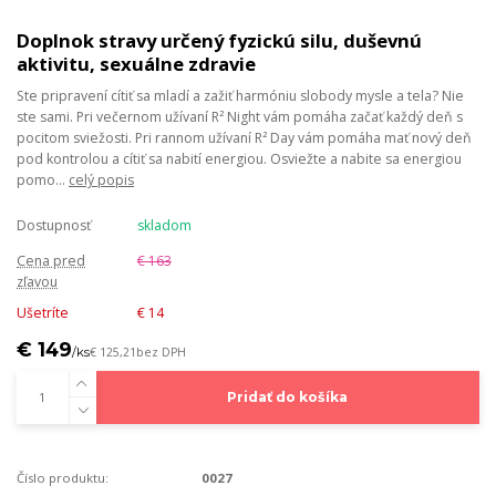
Doplnok stravy určený fyzickú silu, duševnú
aktivitu, sexuálne zdravie
Ste pripravení cítiť sa mladí a zažiť harmóniu slobody mysle a tela? Nie
ste sami. Pri večernom užívaní R² Night vám pomáha začať každý deň s
pocitom sviežosti. Pri rannom užívaní R² Day vám pomáha mať nový deň
pod kontrolou a cítiť sa nabití energiou. Osviežte a nabite sa energiou
pomo...
celý popis
Dostupnosť
skladom
Cena pred
€ 163
zľavou
Ušetríte
€ 14
€ 149
/
ks
€ 125,21
bez DPH
Pridať do košíka
Číslo produktu:
0027