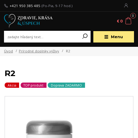
+421 950 385 485
(Po-Pia, 9-17 hod.)
0
€ 0
Menu
Úvod
Prírodné doplnky výživy
R2
R2
Akcia
TOP produkt
Doprava ZADARMO