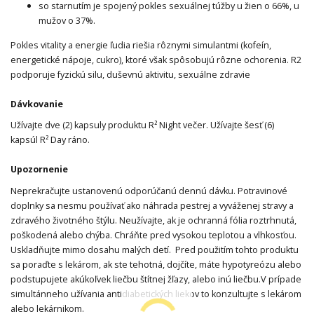
so starnutím je spojený pokles sexuálnej túžby u žien o 66%, u
mužov o 37%.
Pokles vitality a energie ľudia riešia rôznymi simulantmi (kofeín,
energetické nápoje, cukro), ktoré však spôsobujú rôzne ochorenia. R2
podporuje fyzickú silu, duševnú aktivitu, sexuálne zdravie
Dávkovanie
Užívajte dve (2) kapsuly produktu R² Night večer. Užívajte šesť (6)
kapsúl R² Day ráno.
Upozornenie
Neprekračujte ustanovenú odporúčanú dennú dávku. Potravinové
doplnky sa nesmu používať ako náhrada pestrej a vyváženej stravy a
zdravého životného štýlu. Neužívajte, ak je ochranná fólia roztrhnutá,
poškodená alebo chýba. Chráňte pred vysokou teplotou a vlhkosťou.
Uskladňujte mimo dosahu malých detí. Pred použitím tohto produktu
sa poraďte s lekárom, ak ste tehotná, dojčíte, máte hypotyreózu alebo
podstupujete akúkoľvek liečbu štítnej žľazy, alebo inú liečbu.V prípade
simultánneho užívania antidiabetických liekov to konzultujte s lekárom
alebo lekárnikom.