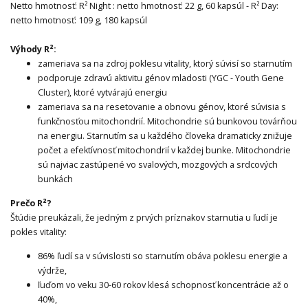
Netto hmotnosť: R² Night : netto hmotnosť: 22 g, 60 kapsúl - R² Day:
netto hmotnosť: 109 g, 180 kapsúl
Výhody R²:
zameriava sa na zdroj poklesu vitality, ktorý súvisí so starnutím
podporuje zdravú aktivitu génov mladosti (YGC - Youth Gene
Cluster), ktoré vytvárajú energiu
zameriava sa na resetovanie a obnovu génov, ktoré súvisia s
funkčnosťou mitochondrií. Mitochondrie sú bunkovou továrňou
na energiu. Starnutím sa u každého človeka dramaticky znižuje
počet a efektívnosť mitochondrií v každej bunke. Mitochondrie
sú najviac zastúpené vo svalových, mozgových a srdcových
bunkách
Prečo R²?
Štúdie preukázali, že jedným z prvých príznakov starnutia u ľudí je
pokles vitality:
86% ľudí sa v súvislosti so starnutím obáva poklesu energie a
výdrže,
ľuďom vo veku 30-60 rokov klesá schopnosť koncentrácie až o
40%,