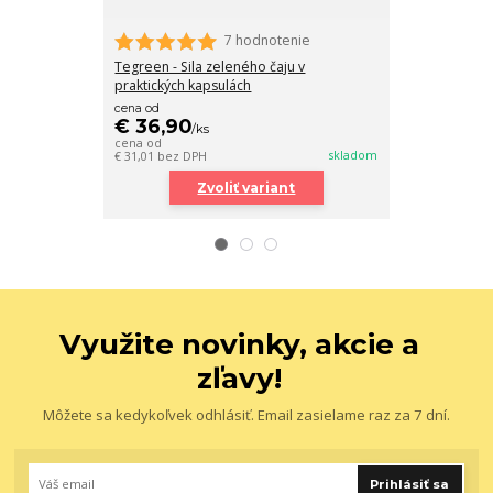
7 hodnotenie
Tegreen - Sila zeleného čaju v
JVi
praktických kapsulách
cena od
€ 36,90
/
ks
€ 114,90
/
k
cena od
€ 96,55
bez DP
skladom
€ 31,01
bez DPH
Zvoliť variant
Využite novinky, akcie a
zľavy!
Môžete sa kedykoľvek odhlásiť. Email zasielame raz za 7 dní.
Prihlásiť sa