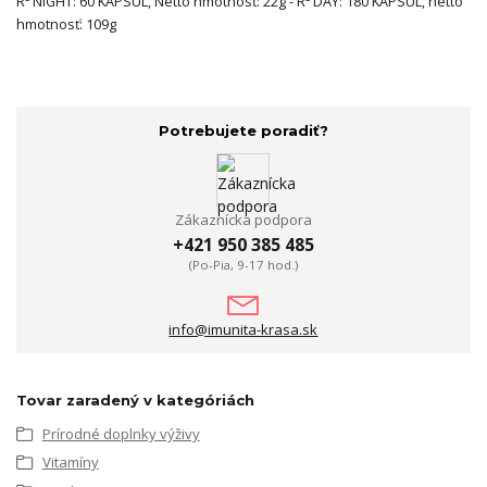
R² NIGHT: 60 KAPSÚL, Netto hmotnosť: 22g - R² DAY: 180 KAPSÚL, netto
hmotnosť: 109g
Potrebujete poradiť?
Zákaznícka podpora
+421 950 385 485
(Po-Pia, 9-17 hod.)
info@imunita-krasa.sk
Tovar zaradený v kategóriách
Prírodné doplnky výživy
Vitamíny