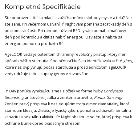
Kompletné špecifikácie
Ste pripravení cítiť sa mladí a zažiť harmóniu slobody mysle a tela? Nie
ste sami. Pri večernom užívaní R² Night vám pomáha začať každý deň s
pocitom sviežosti. Pri rannom užívaní R² Day vám pomáha mať nový
deň pod kontrolou a cítiť sa nabití energiou. Osviežte a nabite sa
energiou pomocou produktu R².
AgeLOC® veda je patentom chránený revolučný prístup, ktorý mení
spôsob nášho starnutia. Spoločnosť Nu Skin identifikovala určité gény,
ktoré nás ovplyvňujú počas startnutia a prostredníctvom ageLOC®
vedy udržuje tieto skupiny génov v rovnováhe.
R² Day ponúka vynikajúcu zmes zložiek vo forme huby
Cordyceps
Sinensis
, granátového jablka a ženšena pravého,
Panax Ginseng
.
Ženšen pravý prispieva k nasledujúcim trom dimenziám vitality, ktoré
starnutím klesajú: Zlepšuje fyzický výkon, pomáha udržiavať mentálnu
kapacitu a sexuálnu aktivitu. R² Night obsahuje selén, ktorý prispieva k
ochrane buniek pred oxidačným stresom.