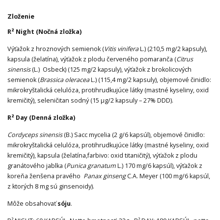
Zloženie
R² Night (Nočná zložka)
Výťažok z hroznových semienok (
Vitis vinifera
L.) (210,5 mg/2 kapsuly),
kapsula (želatína), výťažok z plodu červeného pomaranča (
Citrus
sinensis
(L.) Osbeck) (125 mg/2 kapsuly), výťažok z brokolicových
semienok (
Brassica oleracea
L.) (115,4 mg/2 kapsuly), objemové činidlo:
mikrokryštalická celulóza, protihrudkujúce látky (mastné kyseliny, oxid
kremičitý), seleničitan sodný (15 μg/2 kapsuly – 27% DDD).
R² Day (Denná zložka)
Cordyceps sinensis
(B.) Sacc mycelia (2 g/6 kapsúl), objemové činidlo:
mikrokryštalická celulóza, protihrudkujúce látky (mastné kyseliny, oxid
kremičitý), kapsula (želatína,farbivo: oxid titaničitý), výťažok z plodu
granátového jablka (
Punica granatum
L.) 170 mg/6 kapsúl), výťažok z
koreňa ženšena pravého
Panax ginseng
C.A. Meyer (100 mg/6 kapsúl,
z ktorých 8 mg sú ginsenoidy).
Môže obsahovať
sóju
.