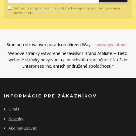
Súhlasím so
spracovaním osobných údajov
za účelom zasielania
newslettera.
Sme autorizovaným poradcom Green Ways -
www.gw-int.net
Webové stránky vytvorené nezávislým Brand Affiliate − Tieto
webové stránky nevytvorila a neschválila spoločnosť Nu Skin
Enterprises Inc. ani ich pridružené spoločnosti.”
INFORMÁCIE PRE ZÁKAZNÍKOV
O nás
Novinky
Ako nakupovať