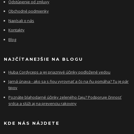
Odstúpenie od zmluvy
Obchodné podmienky
Napísali o nás
Kontakty
Blog
NAJČÍTANEJŠIE NA BLOGU
Huba Cordyceps a jej priaznivé účinky podložené vedou
Jarná únava - ako sa s ňou vyrovnať a čo na ňu pomáha? Tu je pár
tipov
Poznáte blahodarné účinky zeleného čaju? Podporuje činnosť
srdca a slúži aj na prevenciu rakoviny
KDE NÁS NÁJDETE