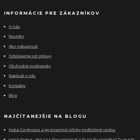
INFORMÁCIE PRE ZÁKAZNÍKOV
O nás
Novinky
Ako nakupovať
Odstúpenie od zmluvy
Obchodné podmienky
Napísali o nás
Kontakty
Blog
NAJČÍTANEJŠIE NA BLOGU
Huba Cordyceps a jej priaznivé účinky podložené vedou
Jarná únava - ako sa s ňou vyrovnať a čo na ňu pomáha? Tu je pár