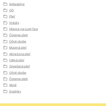
Antiageing
Oči
Pleť
Vrásky
Hlavice na Lumi Spa
Čistenie pleti
Očné okolie
Mastná pleť
Akneózna pleť
Citlivá pleť
Zmiešaná pleť
Očné okolie
Čistenie pleti
Akné
Doplnky