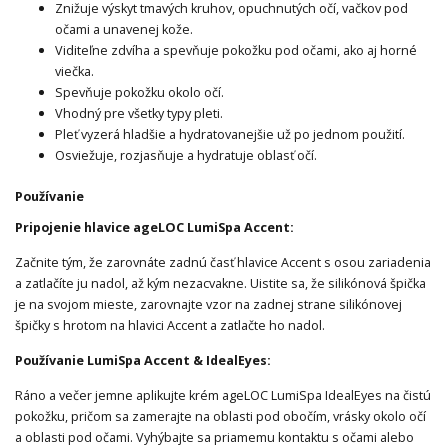
Znižuje výskyt tmavých kruhov, opuchnutých očí, vačkov pod
očami a unavenej kože.
Viditeľne zdvíha a spevňuje pokožku pod očami, ako aj horné
viečka.
Spevňuje pokožku okolo očí.
Vhodný pre všetky typy pleti.
Pleť vyzerá hladšie a hydratovanejšie už po jednom použití.
Osviežuje, rozjasňuje a hydratuje oblasť očí.
Používanie
Pripojenie hlavice ageLOC LumiSpa Accent:
Začnite tým, že zarovnáte zadnú časť hlavice Accent s osou zariadenia
a zatlačíte ju nadol, až kým nezacvakne. Uistite sa, že silikónová špička
je na svojom mieste, zarovnajte vzor na zadnej strane silikónovej
špičky s hrotom na hlavici Accent a zatlačte ho nadol.
Používanie LumiSpa Accent & IdealEyes:
Ráno a večer jemne aplikujte krém ageLOC LumiSpa IdealEyes na čistú
pokožku, pričom sa zamerajte na oblasti pod obočím, vrásky okolo očí
a oblasti pod očami. Vyhýbajte sa priamemu kontaktu s očami alebo