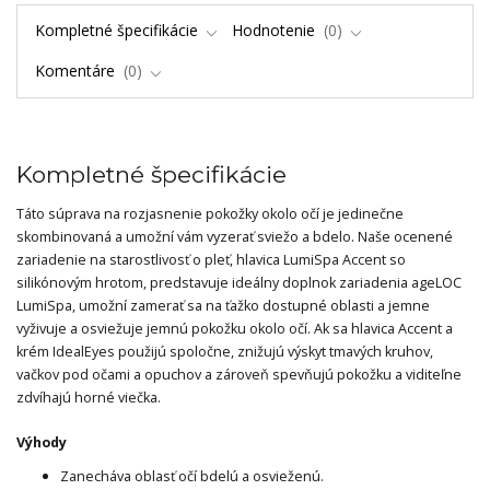
Kompletné špecifikácie
Hodnotenie
0
Komentáre
0
Kompletné špecifikácie
Táto súprava na rozjasnenie pokožky okolo očí je jedinečne
skombinovaná a umožní vám vyzerať sviežo a bdelo. Naše ocenené
zariadenie na starostlivosť o pleť, hlavica LumiSpa Accent so
silikónovým hrotom, predstavuje ideálny doplnok zariadenia ageLOC
LumiSpa, umožní zamerať sa na ťažko dostupné oblasti a jemne
vyživuje a osviežuje jemnú pokožku okolo očí. Ak sa hlavica Accent a
krém IdealEyes použijú spoločne, znižujú výskyt tmavých kruhov,
vačkov pod očami a opuchov a zároveň spevňujú pokožku a viditeľne
zdvíhajú horné viečka.
Výhody
Zanecháva oblasť očí bdelú a osvieženú.