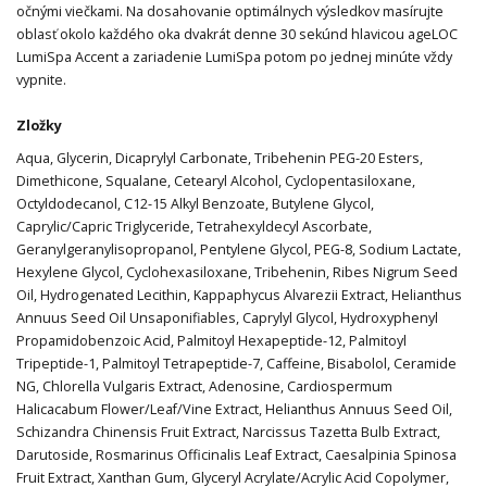
očnými viečkami. Na dosahovanie optimálnych výsledkov masírujte
oblasť okolo každého oka dvakrát denne 30 sekúnd hlavicou ageLOC
LumiSpa Accent a zariadenie LumiSpa potom po jednej minúte vždy
vypnite.
Zložky
Aqua, Glycerin, Dicaprylyl Carbonate, Tribehenin PEG-20 Esters,
Dimethicone, Squalane, Cetearyl Alcohol, Cyclopentasiloxane,
Octyldodecanol, C12-15 Alkyl Benzoate, Butylene Glycol,
Caprylic/Capric Triglyceride, Tetrahexyldecyl Ascorbate,
Geranylgeranylisopropanol, Pentylene Glycol, PEG-8, Sodium Lactate,
Hexylene Glycol, Cyclohexasiloxane, Tribehenin, Ribes Nigrum Seed
Oil, Hydrogenated Lecithin, Kappaphycus Alvarezii Extract, Helianthus
Annuus Seed Oil Unsaponifiables, Caprylyl Glycol, Hydroxyphenyl
Propamidobenzoic Acid, Palmitoyl Hexapeptide-12, Palmitoyl
Tripeptide-1, Palmitoyl Tetrapeptide-7, Caffeine, Bisabolol, Ceramide
NG, Chlorella Vulgaris Extract, Adenosine, Cardiospermum
Halicacabum Flower/Leaf/Vine Extract, Helianthus Annuus Seed Oil,
Schizandra Chinensis Fruit Extract, Narcissus Tazetta Bulb Extract,
Darutoside, Rosmarinus Officinalis Leaf Extract, Caesalpinia Spinosa
Fruit Extract, Xanthan Gum, Glyceryl Acrylate/Acrylic Acid Copolymer,