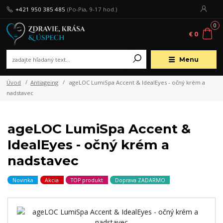
+421 950 385 485
(Po-Pia, 9-17 hod.)
0
€ 0
Menu
Úvod
Antiageing
ageLOC LumiSpa Accent & IdealEyes - očný krém a
nadstavec
ageLOC LumiSpa Accent &
IdealEyes - očný krém a
nadstavec
Novinka
Akcia
TOP produkt
Doprava ZADARMO