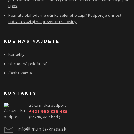
tipov
Poznáte blahodarné účinky zeleného čaju? Podporuje činnosť
srdca a slúži aj na prevenciu rakoviny
KDE NÁS NÁJDETE
Kontakty
Obchodná príležitosť
Česká verzia
KONTAKTY
Zákaznícka podpora
+421 950 385 485
(Po-Pia, 9-17 hod.)
info@imunita-krasa.sk