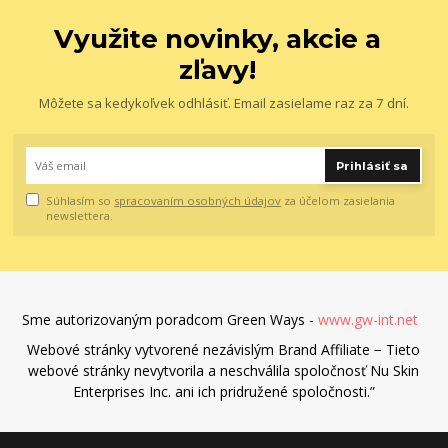
Využite novinky, akcie a
zľavy!
Môžete sa kedykoľvek odhlásiť. Email zasielame raz za 7 dní.
Prihlásiť sa
Súhlasím so
spracovaním osobných údajov
za účelom zasielania
newslettera.
Sme autorizovaným poradcom Green Ways -
www.gw-int.net
Webové stránky vytvorené nezávislým Brand Affiliate − Tieto
webové stránky nevytvorila a neschválila spoločnosť Nu Skin
Enterprises Inc. ani ich pridružené spoločnosti.”