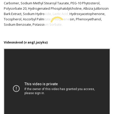
Carbomer, Sodium Methyl Stearoyl Taurate, PEG-10 Phytosterol,
Polysorbate 20, Hydrogenated Phosphatidylcholine, Albizia Julibrissin
Bark Extract, Sodium Hydroxide, Lactic Acid, Hydroxyacetophenone,
Tocopherol, Ascorbyl Palmitate,Chlorphenesin, Phenoxyethanol,
Sodium Benzoate, Potassium Sorbate.
Videonávod (v angl.jazyku)