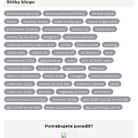
Štítky blogu
prevencia rakoviny
samoopaľovacie krémy
zdravá výživa
detox
doplnky stravy
huba cordyceps
únava organizmu
posilnenie imunity
antioxidanty
zelený čaj
cholesterol
zelený čaj na akné
bioginko
zlepšenie pamäte
zníženie hladiny cukru v krvi
očista
čistenie pleti
peeling
výživa pleti
výživa očí
ochrana očí
uv žiarenie
strie
vyhladenie kože
galvanizácia
zuby
ako na biele zuby
bielenie zubov
zubná pasta
opaľovanie
vitamíny
slnko a opaľovanie
huba reishi
omega3
zelené potraviny
velka noc 2022
zdravý životný štýl
duševne zdravie
dieta
velka noc jedlo
protein
vegansky protein
alzheimer
alzheimerova choroba
zvysenie libida
ako znížiť vysoký krvný tlak
ako znizit krvny tlak
lieky na alzheimera
ako prekonat uzkost
Potrebujete poradiť?