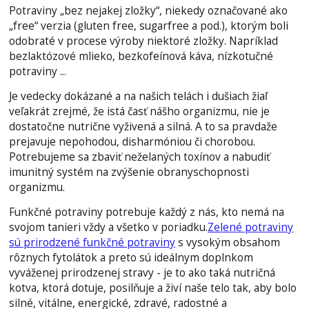
Potraviny „bez nejakej zložky“, niekedy označované ako
„free“ verzia (gluten free, sugarfree a pod.), ktorým boli
odobraté v procese výroby niektoré zložky. Napríklad
bezlaktózové mlieko, bezkofeínová káva, nízkotučné
potraviny ...
Je vedecky dokázané a na našich telách i dušiach žiaľ
veľakrát zrejmé, že istá časť nášho organizmu, nie je
dostatočne nutrične vyživená a silná. A to sa pravdaže
prejavuje nepohodou, disharmóniou či chorobou.
Potrebujeme sa zbaviť neželaných toxínov a nabudiť
imunitný systém na zvýšenie obranyschopnosti
organizmu.
Funkčné potraviny potrebuje každý z nás, kto nemá na
svojom tanieri vždy a všetko v poriadku.
Zelené potraviny
sú prirodzené funkčné potraviny
s vysokým obsahom
rôznych fytolátok a preto sú ideálnym doplnkom
vyváženej prirodzenej stravy - je to ako taká nutričná
kotva, ktorá dotuje, posilňuje a živí naše telo tak, aby bolo
silné, vitálne, energické, zdravé, radostné a