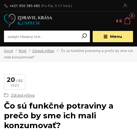
+421 950 385 485
(Po-Pia, 9-17 hod.)
0
€ 0
Menu
Úvod
Blog
Zdravá výživa
Čo sú funkčné potraviny a prečo by sme ich
mali konzumovať?
20
02
2022
Zdravá výživa
Čo sú funkčné potraviny a
prečo by sme ich mali
konzumovať?