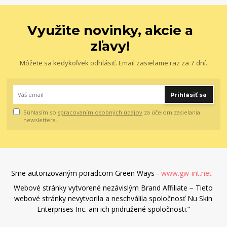
Využite novinky, akcie a
zľavy!
Môžete sa kedykoľvek odhlásiť. Email zasielame raz za 7 dní.
Prihlásiť sa
Súhlasím so
spracovaním osobných údajov
za účelom zasielania
newslettera.
Sme autorizovaným poradcom Green Ways -
www.gw-int.net
Webové stránky vytvorené nezávislým Brand Affiliate − Tieto
webové stránky nevytvorila a neschválila spoločnosť Nu Skin
Enterprises Inc. ani ich pridružené spoločnosti.”