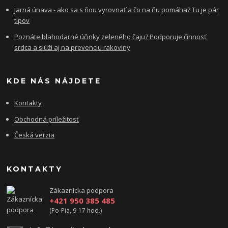
Jarná únava - ako sa s ňou vyrovnať a čo na ňu pomáha? Tu je pár
tipov
Poznáte blahodarné účinky zeleného čaju? Podporuje činnosť
srdca a slúži aj na prevenciu rakoviny
KDE NÁS NÁJDETE
Kontakty
Obchodná príležitosť
Česká verzia
KONTAKTY
Zákaznícka podpora
+421 950 385 485
(Po-Pia, 9-17 hod.)