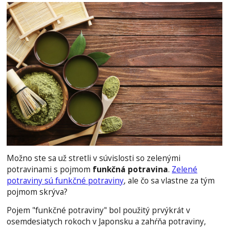
Možno ste sa už stretli v súvislosti so zelenými
potravinami s pojmom
funkčná potravina
.
Zelené
potraviny sú funkčné potraviny
, ale čo sa vlastne za tým
pojmom skrýva?
Pojem "funkčné potraviny" bol použitý prvýkrát v
osemdesiatych rokoch v Japonsku a zahŕňa potraviny,