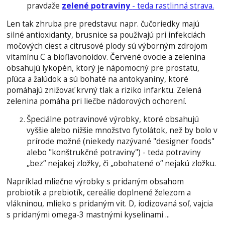
pravdaže
zelené potraviny
- teda rastlinná strava.
Len tak zhruba pre predstavu: napr. čučoriedky majú
silné antioxidanty, brusnice sa používajú pri infekciách
močových ciest a citrusové plody sú výborným zdrojom
vitamínu C a bioflavonoidov. Červené ovocie a zelenina
obsahujú lykopén, ktorý je nápomocný pre prostatu,
pľúca a žalúdok a sú bohaté na antokyaníny, ktoré
pomáhajú znižovať krvný tlak a riziko infarktu. Zelená
zelenina pomáha pri liečbe nádorových ochorení.
Špeciálne potravinové výrobky, ktoré obsahujú
vyššie alebo nižšie množstvo fytolátok, než by bolo v
prírode možné (niekedy nazývané "designer foods"
alebo "konštrukčné potraviny") - teda potraviny
„bez“ nejakej zložky, či „obohatené o“ nejakú zložku.
Napríklad mliečne výrobky s pridaným obsahom
probiotík a prebiotík, cereálie doplnené železom a
vlákninou, mlieko s pridaným vit. D, iodizovaná soľ, vajcia
s pridanými omega-3 mastnými kyselinami ...