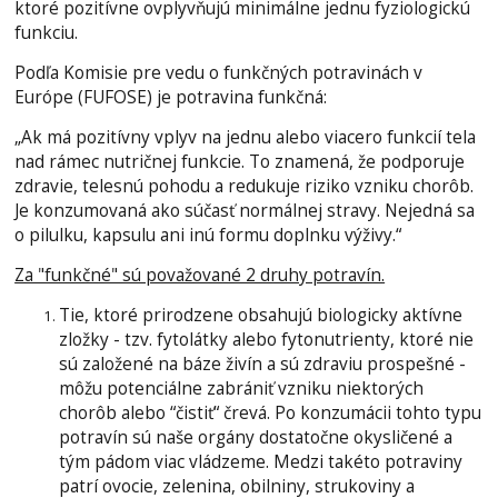
ktoré pozitívne ovplyvňujú minimálne jednu fyziologickú
funkciu.
Podľa Komisie pre vedu o funkčných potravinách v
Európe (FUFOSE) je potravina funkčná:
„Ak má pozitívny vplyv na jednu alebo viacero funkcií tela
nad rámec nutričnej funkcie. To znamená, že podporuje
zdravie, telesnú pohodu a redukuje riziko vzniku chorôb.
Je konzumovaná ako súčasť normálnej stravy. Nejedná sa
o pilulku, kapsulu ani inú formu doplnku výživy.“
Za "funkčné" sú považované 2 druhy potravín.
Tie, ktoré prirodzene obsahujú biologicky aktívne
zložky - tzv. fytolátky alebo fytonutrienty, ktoré nie
sú založené na báze živín a sú zdraviu prospešné -
môžu potenciálne zabrániť vzniku niektorých
chorôb alebo “čistiť“ črevá. Po konzumácii tohto typu
potravín sú naše orgány dostatočne okysličené a
tým pádom viac vládzeme. Medzi takéto potraviny
patrí ovocie, zelenina, obilniny, strukoviny a