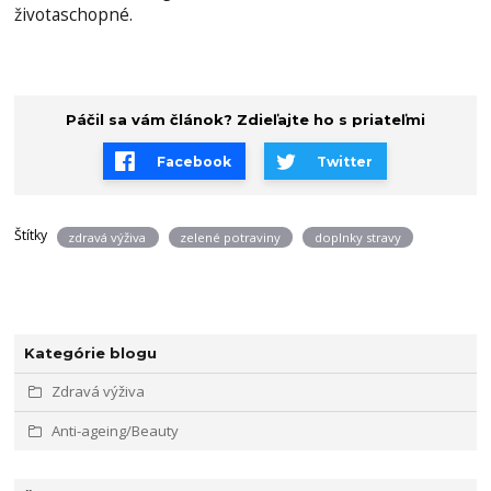
životaschopné.
Páčil sa vám článok? Zdieľajte ho s priateľmi
Facebook
Twitter
Štítky
zdravá výživa
zelené potraviny
doplnky stravy
Kategórie blogu
Zdravá výživa
Anti-ageing/Beauty