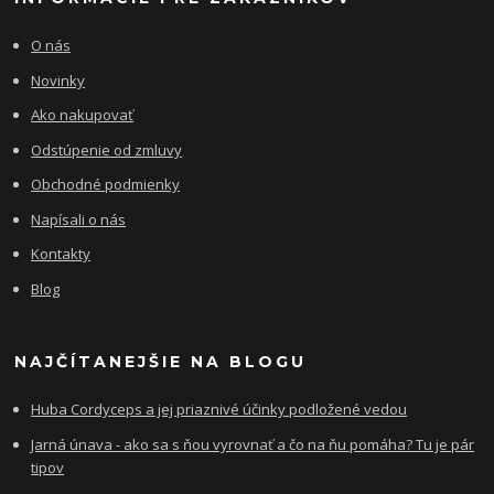
O nás
Novinky
Ako nakupovať
Odstúpenie od zmluvy
Obchodné podmienky
Napísali o nás
Kontakty
Blog
NAJČÍTANEJŠIE NA BLOGU
Huba Cordyceps a jej priaznivé účinky podložené vedou
Jarná únava - ako sa s ňou vyrovnať a čo na ňu pomáha? Tu je pár
tipov