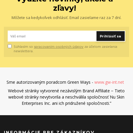
zľavy!
Môžete sa kedykoľvek odhlásiť. Email zasielame raz za 7 dní.
Prihlásiť sa
Súhlasím so
spracovaním osobných údajov
za účelom zasielania
newslettera.
Sme autorizovaným poradcom Green Ways -
www.gw-int.net
Webové stránky vytvorené nezávislým Brand Affiliate − Tieto
webové stránky nevytvorila a neschválila spoločnosť Nu Skin
Enterprises Inc. ani ich pridružené spoločnosti.”
INFORMÁCIE PRE ZÁKAZNÍKOV