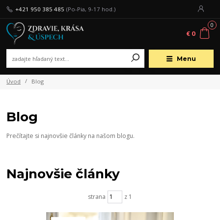
+421 950 385 485
(Po-Pia, 9-17 hod.)
0
€ 0
Menu
Úvod
Blog
Blog
Prečítajte si najnovšie články na našom blogu.
Najnovšie články
strana
z 1