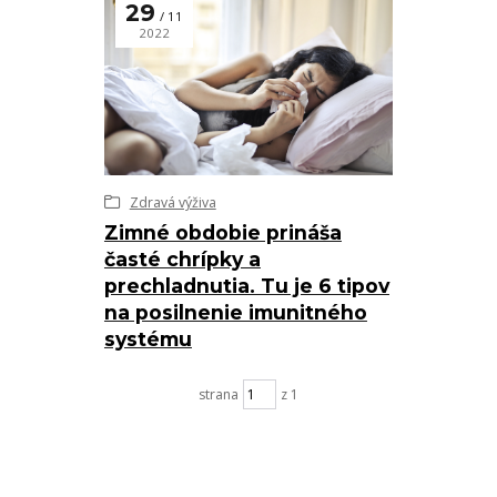
29
11
2022
Zdravá výživa
Zimné obdobie prináša
časté chrípky a
prechladnutia. Tu je 6 tipov
na posilnenie imunitného
systému
strana
z 1