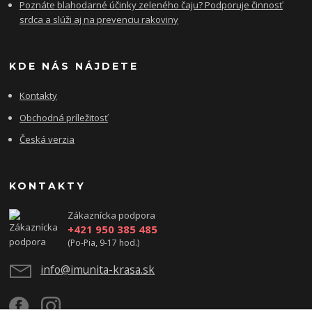
Poznáte blahodarné účinky zeleného čaju? Podporuje činnosť
srdca a slúži aj na prevenciu rakoviny
KDE NÁS NÁJDETE
Kontakty
Obchodná príležitosť
Česká verzia
KONTAKTY
Zákaznícka podpora
+421 950 385 485
(Po-Pia, 9-17 hod.)
info@imunita-krasa.sk