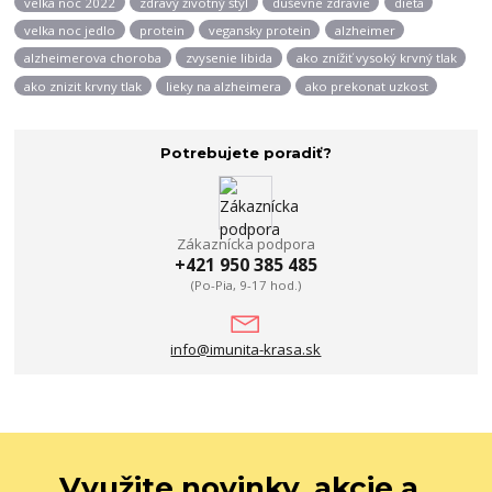
velka noc 2022
zdravý životný štýl
duševne zdravie
dieta
velka noc jedlo
protein
vegansky protein
alzheimer
alzheimerova choroba
zvysenie libida
ako znížiť vysoký krvný tlak
ako znizit krvny tlak
lieky na alzheimera
ako prekonat uzkost
Potrebujete poradiť?
Zákaznícka podpora
+421 950 385 485
(Po-Pia, 9-17 hod.)
info@imunita-krasa.sk
Využite novinky, akcie a