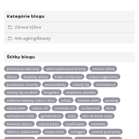
Kategórie blogu
Zdravá výživa
Anti-ageing/Beauty
Štítky blogu
prevencia rakoviny
samoopaľovacie krémy
zdravá výživa
detox
doplnky stravy
huba cordyceps
únava organizmu
posilnenie imunity
antioxidanty
zelený čaj
cholesterol
zelený čaj na akné
bioginko
zlepšenie pamäte
zníženie hladiny cukru v krvi
očista
čistenie pleti
peeling
výživa pleti
výživa očí
ochrana očí
uv žiarenie
strie
vyhladenie kože
galvanizácia
zuby
ako na biele zuby
bielenie zubov
zubná pasta
opaľovanie
vitamíny
slnko a opaľovanie
huba reishi
omega3
zelené potraviny