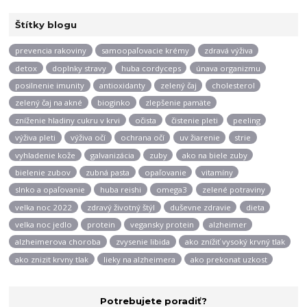
Štítky blogu
prevencia rakoviny
samoopaľovacie krémy
zdravá výživa
detox
doplnky stravy
huba cordyceps
únava organizmu
posilnenie imunity
antioxidanty
zelený čaj
cholesterol
zelený čaj na akné
bioginko
zlepšenie pamäte
zníženie hladiny cukru v krvi
očista
čistenie pleti
peeling
výživa pleti
výživa očí
ochrana očí
uv žiarenie
strie
vyhladenie kože
galvanizácia
zuby
ako na biele zuby
bielenie zubov
zubná pasta
opaľovanie
vitamíny
slnko a opaľovanie
huba reishi
omega3
zelené potraviny
velka noc 2022
zdravý životný štýl
duševne zdravie
dieta
velka noc jedlo
protein
vegansky protein
alzheimer
alzheimerova choroba
zvysenie libida
ako znížiť vysoký krvný tlak
ako znizit krvny tlak
lieky na alzheimera
ako prekonat uzkost
Potrebujete poradiť?