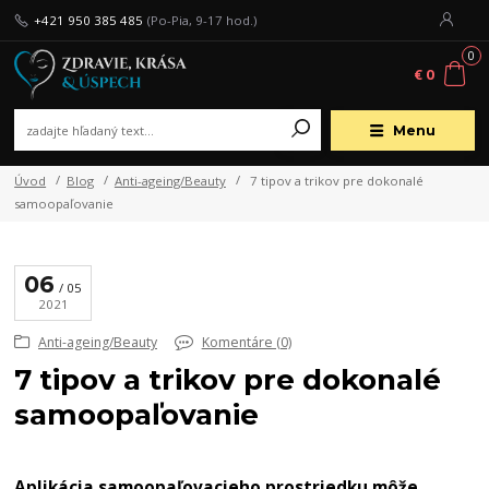
+421 950 385 485
(Po-Pia, 9-17 hod.)
0
€ 0
Menu
Úvod
Blog
Anti-ageing/Beauty
7 tipov a trikov pre dokonalé
samoopaľovanie
06
05
2021
Anti-ageing/Beauty
Komentáre (0)
7 tipov a trikov pre dokonalé
samoopaľovanie
Aplikácia samoopaľovacieho prostriedku môže