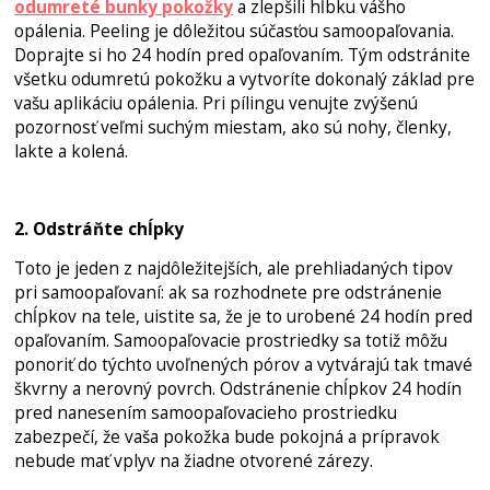
odumreté bunky pokožky
a zlepšili hĺbku vášho
opálenia. Peeling je dôležitou súčasťou samoopaľovania.
Doprajte si ho 24 hodín pred opaľovaním. Tým odstránite
všetku odumretú pokožku a vytvoríte dokonalý základ pre
vašu aplikáciu opálenia. Pri pílingu venujte zvýšenú
pozornosť veľmi suchým miestam, ako sú nohy, členky,
lakte a kolená.
2. Odstráňte chĺpky
Toto je jeden z najdôležitejších, ale prehliadaných tipov
pri samoopaľovaní: ak sa rozhodnete pre odstránenie
chĺpkov na tele, uistite sa, že je to urobené 24 hodín pred
opaľovaním. Samoopaľovacie prostriedky sa totiž môžu
ponoriť do týchto uvoľnených pórov a vytvárajú tak tmavé
škvrny a nerovný povrch. Odstránenie chĺpkov 24 hodín
pred nanesením samoopaľovacieho prostriedku
zabezpečí, že vaša pokožka bude pokojná a prípravok
nebude mať vplyv na žiadne otvorené zárezy.