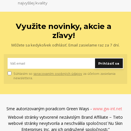
najvyššej kvality
Využite novinky, akcie a
zľavy!
Môžete sa kedykoľvek odhlásiť. Email zasielame raz za 7 dní.
Prihlásiť sa
Súhlasím so
spracovaním osobných údajov
za účelom zasielania
newslettera.
Sme autorizovaným poradcom Green Ways -
www.gw-int.net
Webové stránky vytvorené nezávislým Brand Affiliate − Tieto
webové stránky nevytvorila a neschválila spoločnosť Nu Skin
Enterprises Inc. ani ich pridružené spoločnosti.”