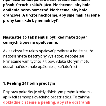
pôsobiť trochu skľučujúco. Nechceme, aby bolo
opálenie nerovnomerné. Nechceme, aby bolo
oranžové. A určite nechceme, aby sme mali farebné
pruhy tam, kde by nemali byť.
Našťastie to tak nemusí byť, keď máte zopár
cenných tipov na opaľovanie.
Ak sa chystáte takto opaľovať prvýkrát a bojíte sa, že
nedosiahnete bezchybný výsledok, nebojte sa!
Prinášame vám týchto 7 tipov, vďaka ktorým môžu
dosiahnuť dokonalé opálenie aj začiatočníci.
1. Peeling 24 hodín predtým
Príprava pokožky je vždy dôležitým prvým krokom k
aplikácii samoopaľovacieho prostriedku. To zahŕňa
dôkladné čistenie a peeling, aby ste odstránili