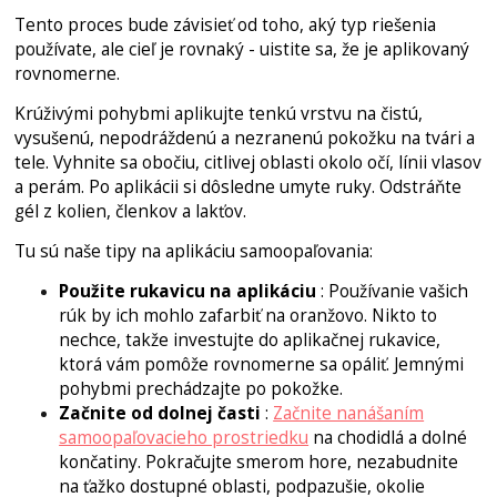
Tento proces bude závisieť od toho, aký typ riešenia
používate, ale cieľ je rovnaký - uistite sa, že je aplikovaný
rovnomerne.
Krúživými pohybmi aplikujte tenkú vrstvu na čistú,
vysušenú, nepodráždenú a nezranenú pokožku na tvári a
tele. Vyhnite sa obočiu, citlivej oblasti okolo očí, línii vlasov
a perám. Po aplikácii si dôsledne umyte ruky. Odstráňte
gél z kolien, členkov a lakťov.
Tu sú naše tipy na aplikáciu samoopaľovania:
Použite rukavicu na aplikáciu
: Používanie vašich
rúk by ich mohlo zafarbiť na oranžovo. Nikto to
nechce, takže investujte do aplikačnej rukavice,
ktorá vám pomôže rovnomerne sa opáliť. Jemnými
pohybmi prechádzajte po pokožke.
Začnite od dolnej časti
:
Začnite nanášaním
samoopaľovacieho prostriedku
na chodidlá a dolné
končatiny. Pokračujte smerom hore, nezabudnite
na ťažko dostupné oblasti, podpazušie, okolie