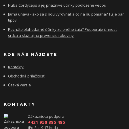
Huba Cordyceps a jej priaznivé účinky podložené vedou
Jarná únava - ako sa s ňou vyrovnať a čo na ňu pomáha? Tu je pár
tipov
Poznáte blahodarné účinky zeleného čaju? Podporuje činnosť
srdca a slúži aj na prevenciu rakoviny
KDE NÁS NÁJDETE
Kontakty
Obchodná príležitosť
Česká verzia
KONTAKTY
Zákaznícka podpora
+421 950 385 485
(Po-Pia, 9-17 hod.)