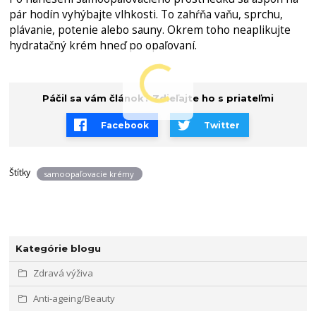
pár hodín vyhýbajte vlhkosti. To zahŕňa vaňu, sprchu,
plávanie, potenie alebo sauny. Okrem toho neaplikujte
hydratačný krém hneď po opaľovaní.
Páčil sa vám článok? Zdieľajte ho s priateľmi
Facebook
Twitter
Štítky
samoopaľovacie krémy
Kategórie blogu
Zdravá výživa
Anti-ageing/Beauty