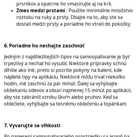
prsníkov a opatrne ho vmasírujte aj na krk.
Zmes medzi prstami
: Použite minimálne množstvo
roztoku na ruky a prsty. Dbajte na to, aby ste sa
dostali medzi prsty a poriadne ho vtreli do pokožky.
6. Poriadne ho nechajte zaschnúť
Jedným z najdôležitejších tipov na samoopaľovanie je byť
trpezlivý a nechať ho vysušiť. Niektoré prípravky schnú
dlhšie ako iné, preto si pozrite pokyny na balení, kde
nájdete tipy na aplikáciu. Niektoré môžu trvať niekoľko
hodín, iné zaschnú za pár minút. Ďalej sa vyhýbajte
obliekaniu odevov a obuvi najmenej 15 minút po aplikácii,
aby ste zabránili vzniku škvŕn alebo pruhov. Keď sa
oblečiete, vyhýbajte sa tesnému oblečeniu a topánkam.
7. Vyvarujte sa vlhkosti
Po nanesení samoopaľovacieho prostriedku sa aspoň na